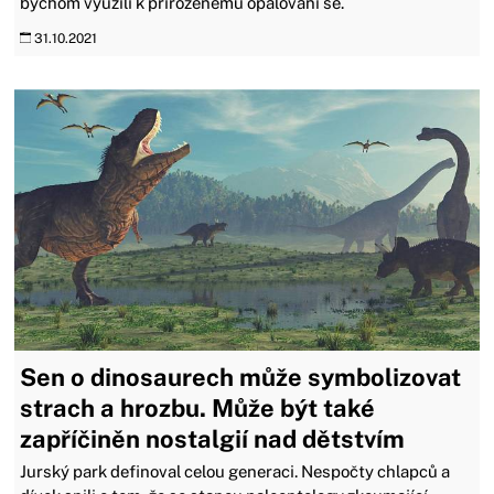
bychom využili k přirozenému opalování se.
31.10.2021
Sen o dinosaurech může symbolizovat
strach a hrozbu. Může být také
zapříčiněn nostalgií nad dětstvím
Jurský park definoval celou generaci. Nespočty chlapců a