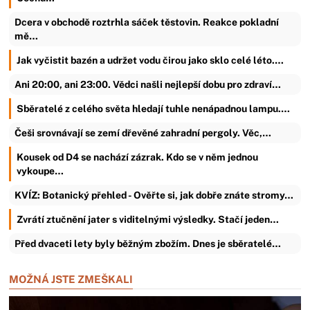
Dcera v obchodě roztrhla sáček těstovin. Reakce pokladní
mě…
Jak vyčistit bazén a udržet vodu čirou jako sklo celé léto.…
Ani 20:00, ani 23:00. Vědci našli nejlepší dobu pro zdraví…
Sběratelé z celého světa hledají tuhle nenápadnou lampu.…
Češi srovnávají se zemí dřevěné zahradní pergoly. Věc,…
Kousek od D4 se nachází zázrak. Kdo se v něm jednou
vykoupe…
KVÍZ: Botanický přehled - Ověřte si, jak dobře znáte stromy…
Zvrátí ztučnění jater s viditelnými výsledky. Stačí jeden…
Před dvaceti lety byly běžným zbožím. Dnes je sběratelé…
MOŽNÁ JSTE ZMEŠKALI