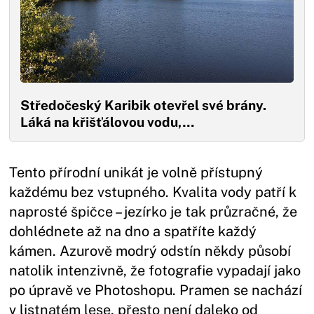
Středočeský Karibik otevřel své brány.
Láká na křišťálovou vodu,…
Tento přírodní unikát je volně přístupný
každému bez vstupného. Kvalita vody patří k
naprosté špičce – jezírko je tak průzračné, že
dohlédnete až na dno a spatříte každý
kámen. Azurově modrý odstín někdy působí
natolik intenzivně, že fotografie vypadají jako
po úpravě ve Photoshopu. Pramen se nachází
v listnatém lese, přesto není daleko od