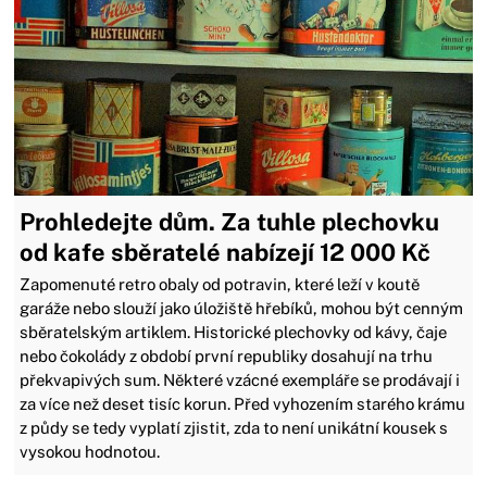
Prohledejte dům. Za tuhle plechovku
od kafe sběratelé nabízejí 12 000 Kč
Zapomenuté retro obaly od potravin, které leží v koutě
garáže nebo slouží jako úložiště hřebíků, mohou být cenným
sběratelským artiklem. Historické plechovky od kávy, čaje
nebo čokolády z období první republiky dosahují na trhu
překvapivých sum. Některé vzácné exempláře se prodávají i
za více než deset tisíc korun. Před vyhozením starého krámu
z půdy se tedy vyplatí zjistit, zda to není unikátní kousek s
vysokou hodnotou.