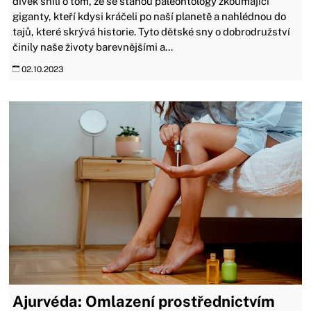
dívek snili o tom, že se stanou paleontology zkoumající
giganty, kteří kdysi kráčeli po naší planetě a nahlédnou do
tajů, které skrývá historie. Tyto dětské sny o dobrodružství
činily naše životy barevnějšími a...
02.10.2023
Ajurvéda: Omlazení prostřednictvím