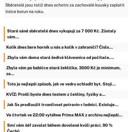
Sběratelé jsou totiž dnes ochotni za zachovalé kousky zaplatit
tisíce korun na ruku.
Staré sáně sběratelé dnes vykupují za 7 000 Kč. Zůstaly
vám…
Kolik dnes bere horník u nás a kolik v zahraničí? Číslo…
Zbyla vám doma stará šedivá klávesnice od počítače.…
Zbyla vám po babičce stará žehlička. 3000 Kč je minimum,
za…
Toto je nejlepší způsob, jak ve vedru ochladit byt. Stojí…
KVÍZ: Prošli byste dnes testem z češtiny, fyziky a…
Jak 5x prodloužit trvanlivost potravin v lednici. Existuje…
Ve čtvrtek ve 22:00 vytáhne Prima MAX z archivu nejlepší…
Smí vám šéf zavolat během dovolené kvůli práci. 90 %
Čechů…