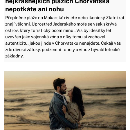
nejkrásnějších plážích Chorvatska
nepotkáte ani nohu
Přeplněné pláže na Makarské riviéře nebo ikonický Zlatni rat
znají všichni. Uprostřed Jaderského moře se však skrývá
ostrov, který turistický boom minul. Vis byl desítky let
uzavřen jako vojenská zóna a díky tomu si zachoval
autenticitu, jakou jinde v Chorvatsku nenajdete. Čekají vás
zde divoké zátoky, podzemní tunely a víno z bývalé letecké
základny.