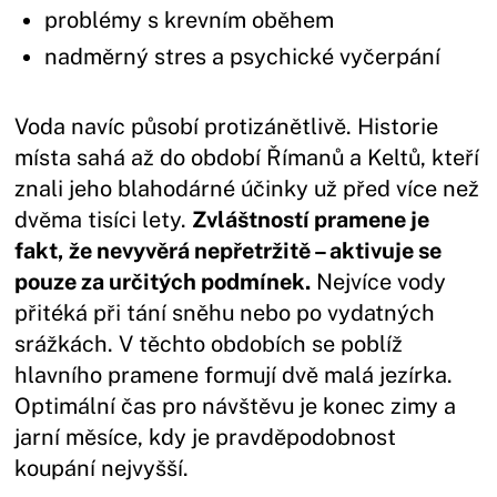
problémy s krevním oběhem
nadměrný stres a psychické vyčerpání
Voda navíc působí protizánětlivě. Historie
místa sahá až do období Římanů a Keltů, kteří
znali jeho blahodárné účinky už před více než
dvěma tisíci lety.
Zvláštností pramene je
fakt, že nevyvěrá nepřetržitě – aktivuje se
pouze za určitých podmínek.
Nejvíce vody
přitéká při tání sněhu nebo po vydatných
srážkách. V těchto obdobích se poblíž
hlavního pramene formují dvě malá jezírka.
Optimální čas pro návštěvu je konec zimy a
jarní měsíce, kdy je pravděpodobnost
koupání nejvyšší.