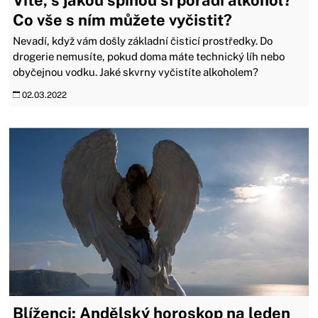
Víte, s jakou špínou si poradí alkohol?
Co vše s ním můžete vyčistit?
Nevadí, když vám došly základní čisticí prostředky. Do
drogerie nemusíte, pokud doma máte technický líh nebo
obyčejnou vodku. Jaké skvrny vyčistíte alkoholem?
02.03.2022
Blíženci: Andělský horoskop na leden