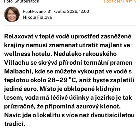
Foto: Shutterstock
Doba čtení: 4 min
Publikováno: 31. května 2026, 12:00
Nikola Fialová
Relaxovat v teplé vodě uprostřed zasněžené
krajiny nemusí znamenat utratit majlant ve
wellness hotelu. Nedaleko rakouského
Villachu se skrývá přírodní termální pramen
Maibachl, kde se můžete vykoupat ve vodě s
teplotou okolo 28–29 °C, aniž byste zaplatili
jediné euro. Místo je obklopené klidným
lesem, voda má léčivé účinky a jezírko je tak
průzračné, že připomíná azurový klenot.
Navíc jde o lokalitu s více než dvoutisíciletou
tradicí.
Začátek reklamy