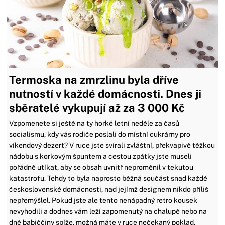
Termoska na zmrzlinu byla dříve
nutností v každé domácnosti. Dnes ji
sběratelé vykupují až za 3 000 Kč
Vzpomenete si ještě na ty horké letní neděle za časů
socialismu, kdy vás rodiče poslali do místní cukrárny pro
víkendový dezert? V ruce jste svírali zvláštní, překvapivě těžkou
nádobu s korkovým špuntem a cestou zpátky jste museli
pořádně utíkat, aby se obsah uvnitř neproměnil v tekutou
katastrofu. Tehdy to byla naprosto běžná součást snad každé
československé domácnosti, nad jejímž designem nikdo příliš
nepřemýšlel. Pokud jste ale tento nenápadný retro kousek
nevyhodili a dodnes vám leží zapomenutý na chalupě nebo na
dně babiččiny spíže, možná máte v ruce nečekaný poklad.