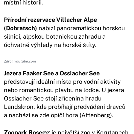
místní historii.
Přírodní rezervace Villacher Alpe
(Dobratsch)
nabízí panoramatickou horskou
silnici, alpskou botanickou zahradu a
úchvatné výhledy na horské štíty.
Zdroj: youtube.com
Jezera Faaker See a Ossiacher See
představují ideální místa pro vodní aktivity
nebo romantickou plavbu na loďce. U jezera
Ossiacher See stojí zřícenina hradu
Landskron, kde probíhají předvádění dravců
a nachází se zde opičí hora (Affenberg).
Zoopark Rosegg
je největší zoo v Korutanech