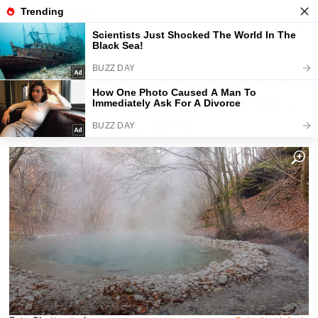
Fajntip.cz
Magazín
Kašlu na předražené lázně. Tento
léčivý přírodní pramen je zdarma a
voda má teplotu 30 °C