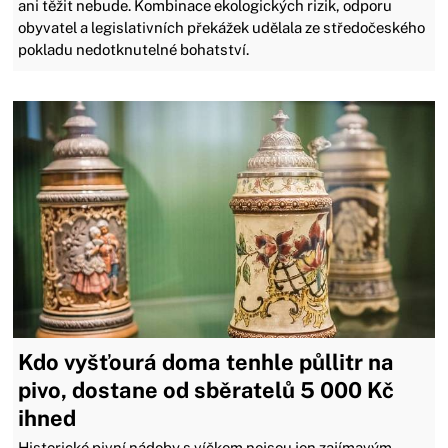
ani těžit nebude. Kombinace ekologických rizik, odporu
obyvatel a legislativních překážek udělala ze středočeského
pokladu nedotknutelné bohatství.
Kdo vyšťourá doma tenhle půllitr na
pivo, dostane od sběratelů 5 000 Kč
ihned
Historické pivní nádoby s víčkem nejsou jen zajímavým