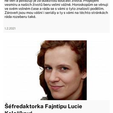
ně věří a považují je za důležitou součást života. Propojení
vesmíru a našich životů beru velmi vážně. Horoskopům se věnuji
ve svém volném čase a ráda se s vámi o tyto znalosti podělím.
Zároveň jsou mou vášní i seriály a ty s vámi na těchto stránkách
ráda rozeberu také.
1.2.2021
Šéfredaktorka Fajntipu Lucie