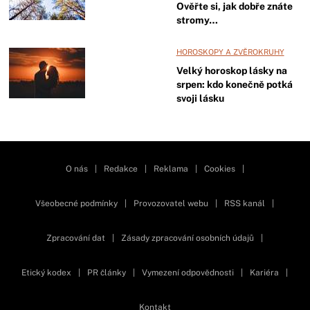
Ověřte si, jak dobře znáte
stromy…
HOROSKOPY A ZVĚROKRUHY
Velký horoskop lásky na
srpen: kdo konečně potká
svoji lásku
O nás
|
Redakce
|
Reklama
|
Cookies
|
Všeobecné podmínky
|
Provozovatel webu
|
RSS kanál
|
Zpracování dat
|
Zásady zpracování osobních údajů
|
Etický kodex
|
PR články
|
Vymezení odpovědnosti
|
Kariéra
|
Kontakt