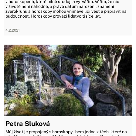
v horoskopech, které pilně studuji a vytvářím. Věřím, že nic
v životě není náhodné, a právě datum narození, znamení
zvěrokruhu a horoskopy mohou vnímavé lidi vést a připravit na
budoucnost. Horoskopy provází lidstvo tisíce let.
4.2.2021
Petra Sluková
Můj život je propojený s horoskopy. Jsem jedna z těch, které na