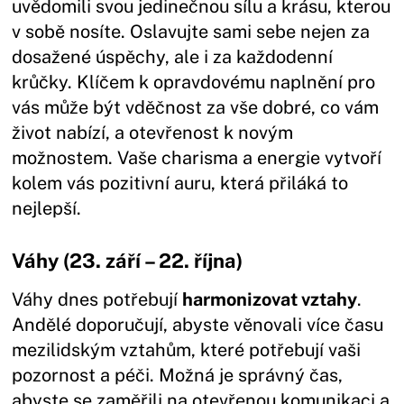
uvědomili svou jedinečnou sílu a krásu, kterou
v sobě nosíte. Oslavujte sami sebe nejen za
dosažené úspěchy, ale i za každodenní
krůčky. Klíčem k opravdovému naplnění pro
vás může být vděčnost za vše dobré, co vám
život nabízí, a otevřenost k novým
možnostem. Vaše charisma a energie vytvoří
kolem vás pozitivní auru, která přiláká to
nejlepší.
Váhy (23. září – 22. října)
Váhy dnes potřebují
harmonizovat vztahy
.
Andělé doporučují, abyste věnovali více času
mezilidským vztahům, které potřebují vaši
pozornost a péči. Možná je správný čas,
abyste se zaměřili na otevřenou komunikaci a