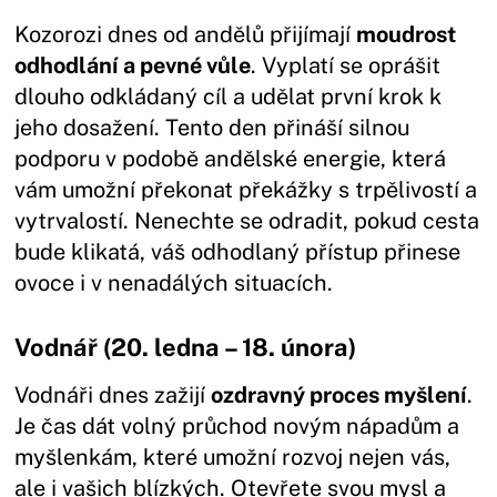
Kozorozi dnes od andělů přijímají
moudrost
odhodlání a pevné vůle
. Vyplatí se oprášit
dlouho odkládaný cíl a udělat první krok k
jeho dosažení. Tento den přináší silnou
podporu v podobě andělské energie, která
vám umožní překonat překážky s trpělivostí a
vytrvalostí. Nenechte se odradit, pokud cesta
bude klikatá, váš odhodlaný přístup přinese
ovoce i v nenadálých situacích.
Vodnář (20. ledna – 18. února)
Vodnáři dnes zažijí
ozdravný proces myšlení
.
Je čas dát volný průchod novým nápadům a
myšlenkám, které umožní rozvoj nejen vás,
ale i vašich blízkých. Otevřete svou mysl a