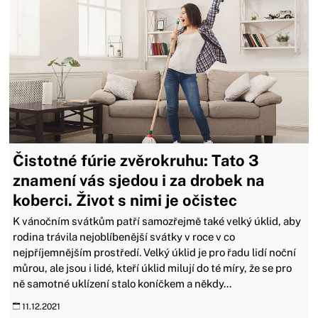
Čistotné fúrie zvěrokruhu: Tato 3
znamení vás sjedou i za drobek na
koberci. Život s nimi je očistec
K vánočním svátkům patří samozřejmě také velký úklid, aby
rodina trávila nejoblíbenější svátky v roce v co
nejpříjemnějším prostředí. Velký úklid je pro řadu lidí noční
můrou, ale jsou i lidé, kteří úklid milují do té míry, že se pro
ně samotné uklízení stalo koníčkem a někdy...
11.12.2021