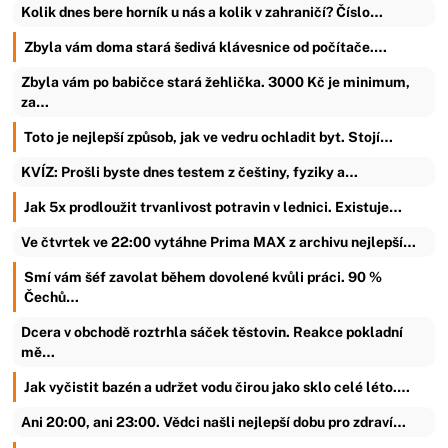
Kolik dnes bere horník u nás a kolik v zahraničí? Číslo…
Zbyla vám doma stará šedivá klávesnice od počítače.…
Zbyla vám po babičce stará žehlička. 3000 Kč je minimum,
za…
Toto je nejlepší způsob, jak ve vedru ochladit byt. Stojí…
KVÍZ: Prošli byste dnes testem z češtiny, fyziky a…
Jak 5x prodloužit trvanlivost potravin v lednici. Existuje…
Ve čtvrtek ve 22:00 vytáhne Prima MAX z archivu nejlepší…
Smí vám šéf zavolat během dovolené kvůli práci. 90 %
Čechů…
Dcera v obchodě roztrhla sáček těstovin. Reakce pokladní
mě…
Jak vyčistit bazén a udržet vodu čirou jako sklo celé léto.…
Ani 20:00, ani 23:00. Vědci našli nejlepší dobu pro zdraví…