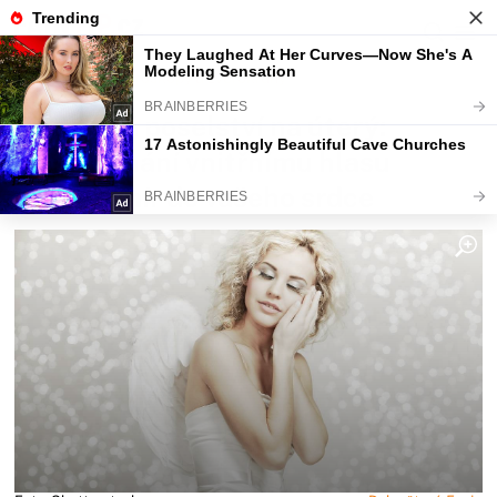
Fajntip.cz
Horoskopy a zvěrokruhy
Andělská poselství na úterý:
Naslouchání vnitřnímu hlasu
přinese mír do vašeho srdce