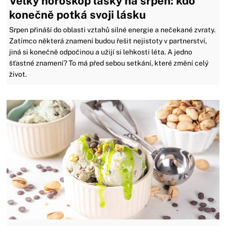
Velký horoskop lásky na srpen: kdo
konečně potká svoji lásku
Srpen přináší do oblasti vztahů silné energie a nečekané zvraty.
Zatímco některá znamení budou řešit nejistoty v partnerství,
jiná si konečně odpočinou a užijí si lehkosti léta. A jedno
šťastné znamení? To má před sebou setkání, které změní celý
život.