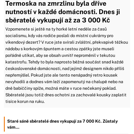
Termoska na zmrzlinu byla dříve
nutností v každé domácnosti. Dnes ji
sběratelé vykupují až za 3 000 Kč
Vzpomenete si ještě na ty horké letní neděle za časů
socialismu, kdy vás rodiče poslali do místní cukrárny pro
víkendový dezert? V ruce jste svírali zvláštní, překvapivě těžkou
nádobu s korkovým špuntem a cestou zpátky jste museli
pořádně utíkat, aby se obsah uvnitř neproměnil v tekutou
katastrofu. Tehdy to byla naprosto běžná součást snad každé
československé domácnosti, nad jejímž designem nikdo příliš
nepřemýšlel. Pokud jste ale tento nenápadný retro kousek
nevyhodili a dodnes vám leží zapomenutý na chalupě nebo na
dně babiččiny spíže, možná máte v ruce nečekaný poklad.
Sběratelé jsou totiž dnes ochotni za zachovalé kousky zaplatit
tisíce korun na ruku.
Staré sáně sběratelé dnes vykupují za 7 000 Kč. Zůstaly
vám…