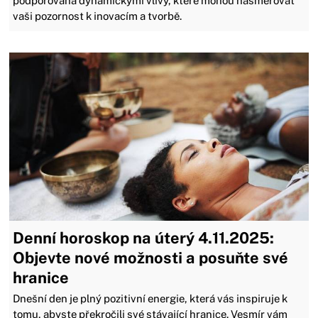
podporována dynamickými vlivy, které mohou nasměrovat
vaši pozornost k inovacím a tvorbě.
Denní horoskop na úterý 4.11.2025:
Objevte nové možnosti a posuňte své
hranice
Dnešní den je plný pozitivní energie, která vás inspiruje k
tomu, abyste překročili své stávající hranice. Vesmír vám