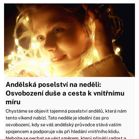
Andělská poselství na neděli:
Osvobození duše a cesta k vnitřnímu
míru
Chystáme se objevit tajemná poselství andělů, která nám
tento víkend nabízí. Tato neděle je ideální čas pro
osvobození, kdy se váš andělský průvodce stává vaším
spojencem a podporuje vás při hledání vnitřního klidu.
Nebojte se nechat se vést směrem, který přináší radost a