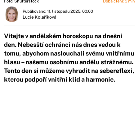
Foto: Shutterstock
Doba čtení: 5 min
Publikováno: 11. listopadu 2025, 00:00
Lucie Kolaříková
Vítejte v andělském horoskopu na dnešní
den. Nebesští ochránci nás dnes vedou k
tomu, abychom naslouchali svému vnitřnímu
hlasu – našemu osobnímu andělu strážnému.
Tento den si můžeme vyhradit na sebereflexi,
kterou podpoří vnitřní klid a harmonie.
Začátek reklamy
Konec reklamy