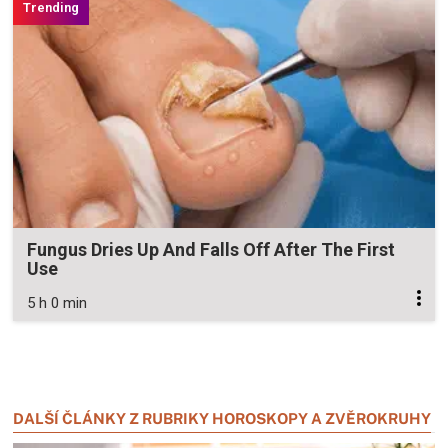
Fungus Dries Up And Falls Off After The First
Use
5 h 0 min
Zavřít reklamu
Zavřít reklamu
DALŠÍ ČLÁNKY Z RUBRIKY HOROSKOPY A ZVĚROKRUHY