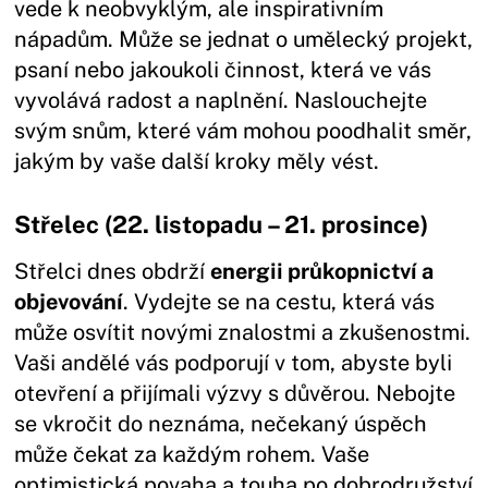
vede k neobvyklým, ale inspirativním
nápadům. Může se jednat o umělecký projekt,
psaní nebo jakoukoli činnost, která ve vás
vyvolává radost a naplnění. Naslouchejte
svým snům, které vám mohou poodhalit směr,
jakým by vaše další kroky měly vést.
Střelec (22. listopadu – 21. prosince)
Střelci dnes obdrží
energii průkopnictví a
objevování
. Vydejte se na cestu, která vás
může osvítit novými znalostmi a zkušenostmi.
Vaši andělé vás podporují v tom, abyste byli
otevření a přijímali výzvy s důvěrou. Nebojte
se vkročit do neznáma, nečekaný úspěch
může čekat za každým rohem. Vaše
optimistická povaha a touha po dobrodružství