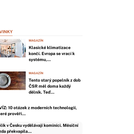
VINKY
MAGAZÍN
Klasické klimatizace
končí. Evropa se vrací k
systému,…
MAGAZÍN
Tento starý popelník z dob
ČSR měl doma každý
dělník. Teď…
VÍZ: 10 otázek z moderních technologií,
teré prověří…
lik v Česku vydělávají kominíci. Měsíční
da překvapila…