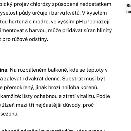
 typický projev chlorózy způsobené nedostatkem
Sb
ne
 kyselost půdy určuje i barvu květů. V kyselém
etou hortenzie modře, ve vyšším pH přecházejí
mentovat s barvou, může přidávat síran hlinitý
 pro růžové odstíny.
lina
. Na rozpáleném balkoně, kde se teploty v
ná zalévat i dvakrát denně. Substrát musí být
ne přemokřený, jinak hrozí hniloba kořenů.
amžitě: listy ochabnou a ztratí vitalitu. Podle
 žízeň mezi tři nejčastější důvody, proč
 sezónu.