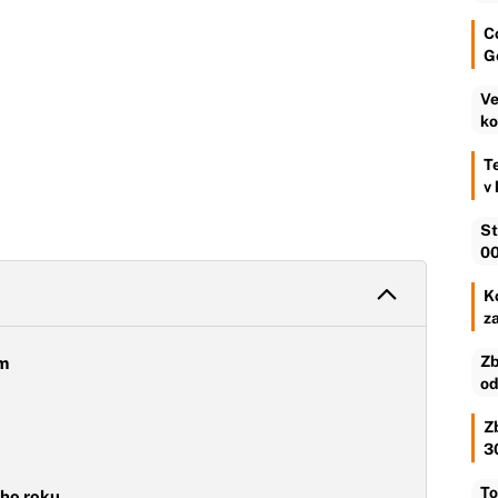
C
G
Ve
ko
T
v
St
00
Ko
z
Zb
em
od
Z
3
To
ého roku