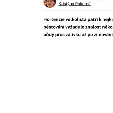
Kristýna Pokorná
Hortenzie velkolistá patří k nej
pěstování vyžaduje znalost něko
půdy přes zálivku až po zimování 