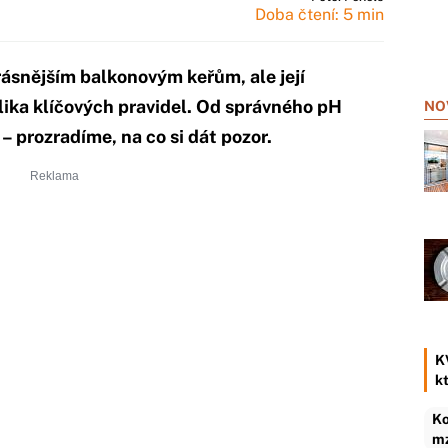
Doba čtení: 5 min
krásnějším balkonovým keřům, ale její
lika klíčových pravidel. Od správného pH
NO
– prozradíme, na co si dát pozor.
K
k
Ko
mz