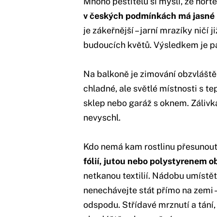
Mnoho pěstitelů si myslí, že horte
v českých podmínkách má jasné l
je zákeřnější – jarní mrazíky ničí
budoucích květů. Výsledkem je pak
Na balkoně je zimování obzvláště 
chladné, ale světlé místnosti s t
sklep nebo garáž s oknem. Zálivk
nevyschl.
Kdo nemá kam rostlinu přesunout
fólií, jutou nebo polystyrenem o
netkanou textilií. Nádobu umístět
nenechávejte stát přímo na zemi 
odspodu. Střídavé mrznutí a tání, 