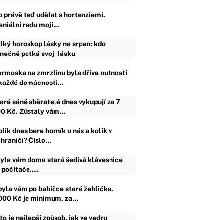
o právě teď udělat s hortenziemi.
eniální radu mojí…
lký horoskop lásky na srpen: kdo
nečně potká svoji lásku
ermoska na zmrzlinu byla dříve nutností
 každé domácnosti…
aré sáně sběratelé dnes vykupují za 7
0 Kč. Zůstaly vám…
lik dnes bere horník u nás a kolik v
ahraničí? Číslo…
yla vám doma stará šedivá klávesnice
 počítače.…
byla vám po babičce stará žehlička.
000 Kč je minimum, za…
to je nejlepší způsob, jak ve vedru