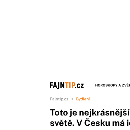
HOROSKOPY A ZVĚ
Fajntip.cz
Bydlení
Toto je nejkrásnějš
světě. V Česku má i