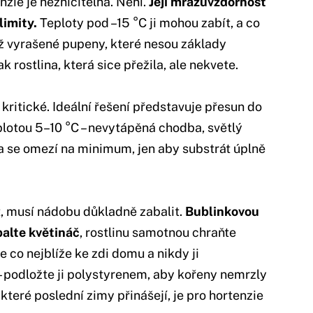
nzie je nezničitelná. Není.
Její mrazuvzdornost
imity.
Teploty pod –15 °C ji mohou zabít, a co
 již vyrašené pupeny, které nesou základy
 rostlina, která sice přežila, ale nekvete.
kritické. Ideální řešení představuje přesun do
eplotou 5–10 °C – nevytápěná chodba, světlý
a se omezí na minimum, jen aby substrát úplně
, musí nádobu důkladně zabalit.
Bublinkovou
balte květináč
, rostlinu samotnou chraňte
e co nejblíže ke zdi domu a nikdy ji
– podložte ji polystyrenem, aby kořeny nemrzly
které poslední zimy přinášejí, je pro hortenzie