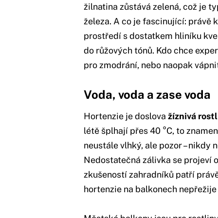
žilnatina zůstává zelená, což je
železa. A co je fascinující: právě
prostředí s dostatkem hliníku kv
do růžových tónů. Kdo chce experi
pro zmodrání, nebo naopak vápnit
Voda, voda a zase voda
Hortenzie je doslova
žíznivá rost
létě šplhají přes 40 °C, to zname
neustále vlhký, ale pozor – nikdy 
Nedostatečná zálivka se projeví ok
zkušeností zahradníků patří právě
hortenzie na balkonech nepřežije