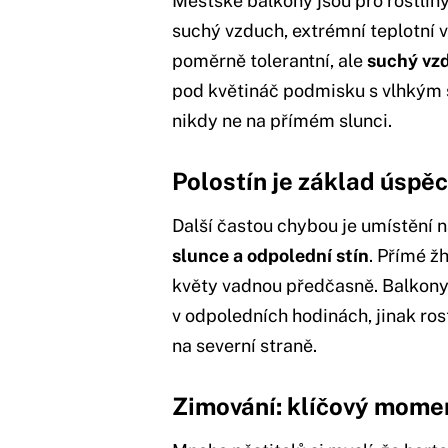
Městské balkony jsou pro rostlin
suchý vzduch, extrémní teplotní v
poměrně tolerantní, ale
suchý vzd
pod květináč podmisku s vlhkým š
nikdy ne na přímém slunci.
Polostín je základ úspě
Další častou chybou je umístění n
slunce a odpolední stín
. Přímé ž
květy vadnou předčasně. Balkony 
v odpoledních hodinách, jinak ros
na severní straně.
Zimování: klíčový mome