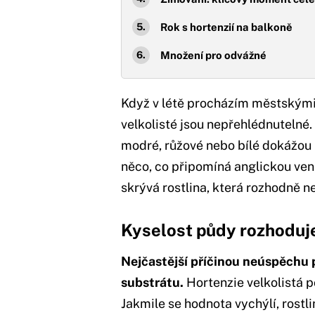
Rok s hortenzií na balkoně
Množení pro odvážné
Když v létě procházím městskými
velkolisté jsou nepřehlédnutelné.
modré, růžové nebo bílé dokážou 
něco, co připomíná anglickou ven
skrývá rostlina, která rozhodně 
Kyselost půdy rozhoduj
Nejčastější příčinou neúspěchu p
substrátu.
Hortenzie velkolistá p
Jakmile se hodnota vychýlí, rostli