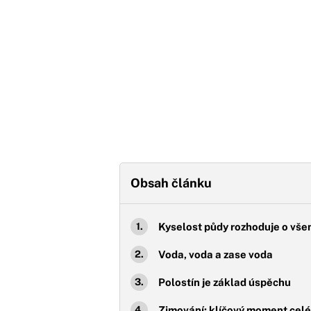
Obsah článku
Kyselost půdy rozhoduje o vš
Voda, voda a zase voda
Polostín je základ úspěchu
Zimování: klíčový moment cel