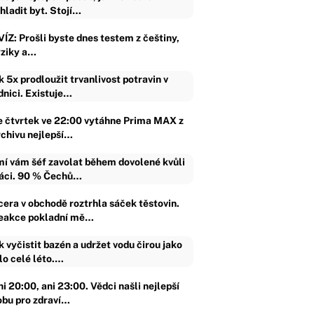
hladit byt. Stojí…
VÍZ: Prošli byste dnes testem z češtiny,
yziky a…
k 5x prodloužit trvanlivost potravin v
dnici. Existuje…
e čtvrtek ve 22:00 vytáhne Prima MAX z
rchivu nejlepší…
í vám šéf zavolat během dovolené kvůli
áci. 90 % Čechů…
cera v obchodě roztrhla sáček těstovin.
eakce pokladní mě…
k vyčistit bazén a udržet vodu čirou jako
lo celé léto.…
i 20:00, ani 23:00. Vědci našli nejlepší
obu pro zdraví…