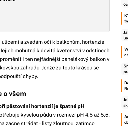
oc
K
f
Ja
le
 ulicemi a zvedám oči k balkonům, hortenzie
V
 Jejich mohutná kulovitá květenství v odstínech
a
proměnit i ten nejfádnější panelákový balkon v
Sm
kovskou zahradu. Jenže za touto krásou se
pr
neodpouští chyby.
D
R
e o všem
Ja
sk
ři pěstování hortenzií je špatné pH
otřebuje kyselou půdu v rozmezí pH 4,5 až 5,5.
An
d
na začne strádat – listy žloutnou, zatímco