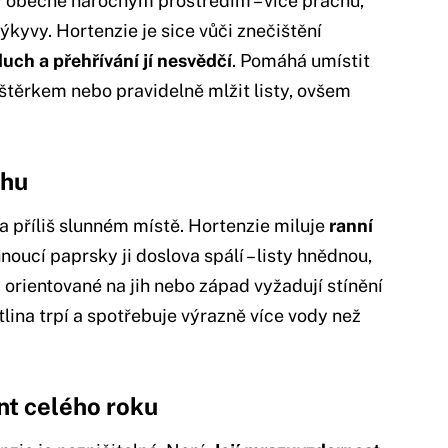
y obecně náročným prostředím – více prachu,
ýkyvy. Hortenzie je sice vůči znečištění
uch a přehřívání jí nesvědčí
. Pomáhá umístit
těrkem nebo pravidelně mlžit listy, ovšem
chu
a příliš slunném místě. Hortenzie miluje
ranní
hnoucí paprsky ji doslova spálí – listy hnědnou,
orientované na jih nebo západ vyžadují stínění
tlina trpí a spotřebuje výrazně více vody než
nt celého roku