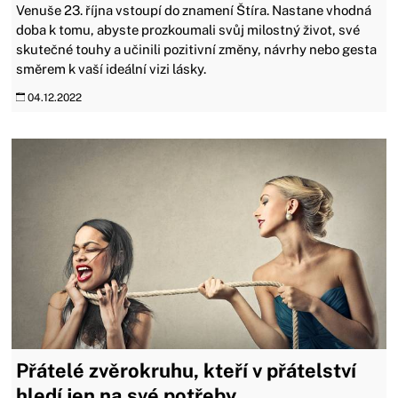
Venuše 23. října vstoupí do znamení Štíra. Nastane vhodná
doba k tomu, abyste prozkoumali svůj milostný život, své
skutečné touhy a učinili pozitivní změny, návrhy nebo gesta
směrem k vaší ideální vizi lásky.
04.12.2022
Přátelé zvěrokruhu, kteří v přátelství
hledí jen na své potřeby