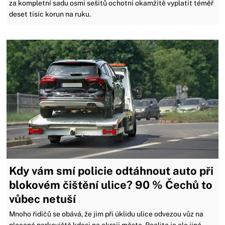
za kompletní sadu osmi sešitů ochotni okamžitě vyplatit téměř
deset tisíc korun na ruku.
Kdy vám smí policie odtáhnout auto při
blokovém čištění ulice? 90 % Čechů to
vůbec netuší
Mnoho řidičů se obává, že jim při úklidu ulice odvezou vůz na