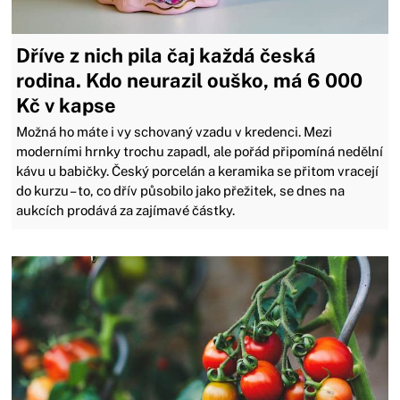
Dříve z nich pila čaj každá česká
rodina. Kdo neurazil ouško, má 6 000
Kč v kapse
Možná ho máte i vy schovaný vzadu v kredenci. Mezi
moderními hrnky trochu zapadl, ale pořád připomíná nedělní
kávu u babičky. Český porcelán a keramika se přitom vracejí
do kurzu – to, co dřív působilo jako přežitek, se dnes na
aukcích prodává za zajímavé částky.