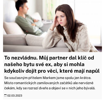
To nezvládnu. Můj partner dal klíč od
našeho bytu své ex, aby si mohla
kdykoliv dojít pro věci, které mají napůl
Se současným přítelem Markem jsme spolu jen krátce.
Místo romantických zamilovaných začátků ale nervózně
čekám, kdy se rozrazí dveře a objeví se v nich jeho bývalá.
02.03.2023