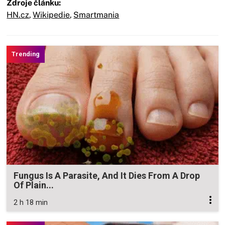
Zdroje článku:
HN.cz
,
Wikipedie
,
Smartmania
Fungus Is A Parasite, And It Dies From A Drop
Of Plain...
2 h 18 min