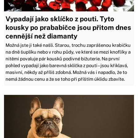
Vypadají jako sklíčko z pouti. Tyto
kousky po prababičce jsou přitom dnes
cennější než diamanty
Možná jste ji také našli. Starou, trochu zaprášenou krabičku
na dně šuplíku nebo v rohu půdy, ve které se mezi knoflíky a
nitěmi povaluje pár kousků podivné bižuterie. Na první
pohled vypadají jako barevná sklíčka z pouti – jsou křiklavá,
masivní, někdy až příliš zdobná. Možná vás i napadlo, že to
nemá žádnou cenu a že se toho při příštím úklidu zbavíte.