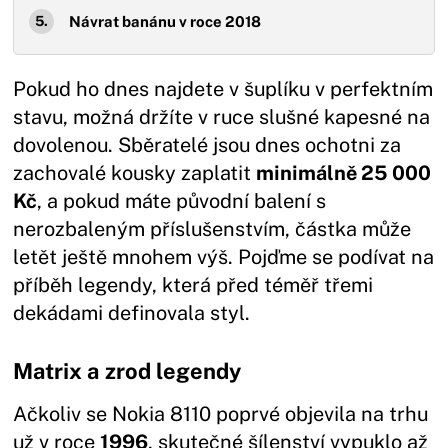
Návrat banánu v roce 2018
Pokud ho dnes najdete v šuplíku v perfektním
stavu, možná držíte v ruce slušné kapesné na
dovolenou. Sběratelé jsou dnes ochotni za
zachovalé kousky zaplatit
minimálně 25 000
Kč
, a pokud máte původní balení s
nerozbaleným příslušenstvím, částka může
letět ještě mnohem výš. Pojďme se podívat na
příběh legendy, která před téměř třemi
dekádami definovala styl.
Matrix a zrod legendy
Ačkoliv se Nokia 8110 poprvé objevila na trhu
už v roce
1996
, skutečné šílenství vypuklo až