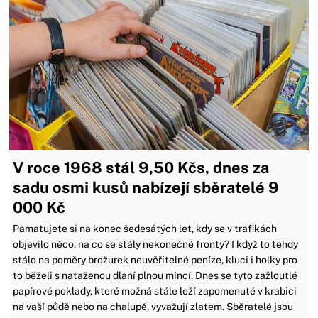
V roce 1968 stál 9,50 Kčs, dnes za
sadu osmi kusů nabízejí sběratelé 9
000 Kč
Pamatujete si na konec šedesátých let, kdy se v trafikách
objevilo něco, na co se stály nekonečné fronty? I když to tehdy
stálo na poměry brožurek neuvěřitelné peníze, kluci i holky pro
to běželi s nataženou dlaní plnou mincí. Dnes se tyto zažloutlé
papírové poklady, které možná stále leží zapomenuté v krabici
na vaší půdě nebo na chalupě, vyvažují zlatem. Sběratelé jsou