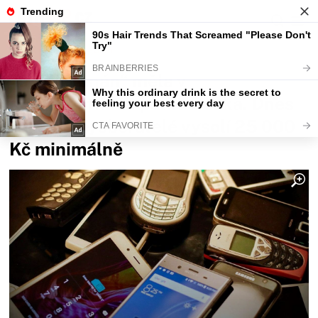
Fajntip.cz
Magazín
Tento “banán“ měla v
devadesátkách půlka Česka. Dnes
vám za něj sběratelé vysolí 25 000
Kč minimálně