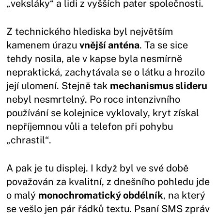
„veksláky“ a lidi z vyšších pater společnosti.
Z technického hlediska byl největším
kamenem úrazu
vnější anténa
. Ta se sice
tehdy nosila, ale v kapse byla nesmírně
nepraktická, zachytávala se o látku a hrozilo
její ulomení. Stejně tak
mechanismus slideru
nebyl nesmrtelný. Po roce intenzivního
používání se kolejnice vyklovaly, kryt získal
nepříjemnou vůli a telefon při pohybu
„chrastil“.
A pak je tu displej. I když byl ve své době
považován za kvalitní, z dnešního pohledu jde
o malý
monochromatický obdélník
, na který
se vešlo jen pár řádků textu. Psaní SMS zpráv