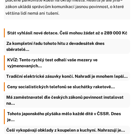
placené parkoviště kdesi na okraji města. Realita je ale jiná –
zákon ukládá správcům komunikací jasnou povinnost, o které
většina lidí nemá ani tušení.
Stát vyhlásil nové dotace. Češi mohou žádat až o 289 000 Kč
Za kompletní řadu tohoto hitu z devadesátek dnes
sběratelé…
KVÍZ: Tento rychlý test odhalí vaše mezery ve
vyjmenovaných…
Tradiční elektrické zásuvky končí. Nahradí je mnohem lepší…
Ceny socialistických telefonů se sluchátky raketově…
Má zaměstnavatel dle českých zákonů povinnost instalovat
na…
Tohoto japonského plyšáka mělo každé dítě v ČSSR. Dnes
je…
Češi vykopávají obklady z koupelen a kuchyní. Nahrazují je…