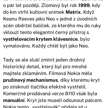
o pár let později. Zlomový byl rok
1999
, kdy
do kin vtrhl kultovní snímek
Matrix
. Když
Keanu Reeves jako Neo v jedné z úvodních
scén obdržel balíček, ze kterého mu do ruky
vklouzl tento elegantní černý přístroj s
vystřelovacím krytem klávesnice
, bylo
vymalováno. Každý chtěl být jako Neo.
Tady se ale sluší zmínit jeden drobný
historický detail, který byl pro mnohé
majitele zklamáním. Filmová Nokia měla
pružinový mechanismus
, díky kterému kryt
po stisknutí tlačítka efektně vystřelil.
Komerčně prodávaná verze 8110 však byla
manuální
. Kryt jste museli odsunout palcem.
Nokia tento „vystřelovák“ přidala až u