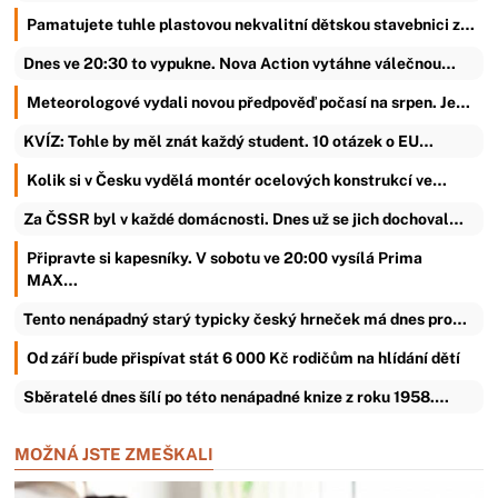
Pamatujete tuhle plastovou nekvalitní dětskou stavebnici z…
Dnes ve 20:30 to vypukne. Nova Action vytáhne válečnou…
Meteorologové vydali novou předpověď počasí na srpen. Je…
KVÍZ: Tohle by měl znát každý student. 10 otázek o EU…
Kolik si v Česku vydělá montér ocelových konstrukcí ve…
Za ČSSR byl v každé domácnosti. Dnes už se jich dochoval…
Připravte si kapesníky. V sobotu ve 20:00 vysílá Prima
MAX…
Tento nenápadný starý typicky český hrneček má dnes pro…
Od září bude přispívat stát 6 000 Kč rodičům na hlídání dětí
Sběratelé dnes šílí po této nenápadné knize z roku 1958.…
MOŽNÁ JSTE ZMEŠKALI