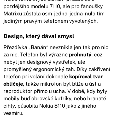
pozdějšího modelu 7110, ale pro fanoušky
Matrixu zůstala osm-jedna-jedna-nula tím
jediným pravým telefonem vyvolených.
Design, který dával smysl
Přezdívka „Banán“ nevznikla jen tak pro nic
za nic. Telefon byl výrazně
prohnutý
, což
nebyl jen designový výstřelek, ale
promyšlený ergonomický tah. Díky zakřivení
telefon při volání dokonale
kopíroval tvar
obličeje
, takže mikrofon byl blíže u úst a
reproduktor přímo u ucha. V době, kdy byly
mobily buď obrovské kufříky, nebo hranaté
cihly, působila Nokia 8110 jako z jiného
vesmíru.