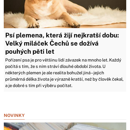
Psí plemena, která žijí nejkratší dobu:
Velký miláček Čechů se dožívá
pouhých pěti let
Pořízení psa je pro většinu lidí závazek na mnoho let. Každý
počítá s tím, že s ním stráví dlouhé období života. U
některých plemen je ale realita bohužel jiná – jejich
průměrná délka života je výrazně kratší, než by člověk čekal,
a je dobré s tím při výběru počítat.
Zavřít reklamu
NOVINKY