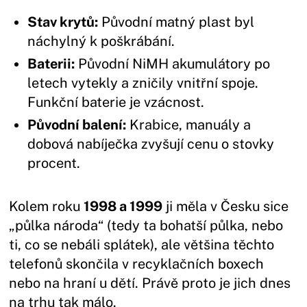
Stav krytů:
Původní matný plast byl
náchylný k poškrábání.
Baterii:
Původní NiMH akumulátory po
letech vytekly a zničily vnitřní spoje.
Funkční baterie je vzácnost.
Původní balení:
Krabice, manuály a
dobová nabíječka zvyšují cenu o stovky
procent.
Kolem roku
1998 a 1999
ji měla v Česku sice
„půlka národa“ (tedy ta bohatší půlka, nebo
ti, co se nebáli splátek), ale většina těchto
telefonů skončila v recyklačních boxech
nebo na hraní u dětí. Právě proto je jich dnes
na trhu tak málo.