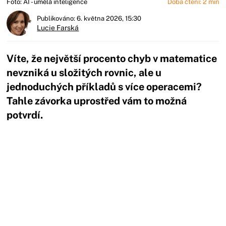
Foto: AI - umělá inteligence
Doba čtení: 2 min
Publikováno: 6. května 2026, 15:30
Lucie Farská
Víte, že největší procento chyb v matematice
nevzniká u složitých rovnic, ale u
jednoduchých příkladů s více operacemi?
Tahle závorka uprostřed vám to možná
potvrdí.
Začátek reklamy
Konec reklamy