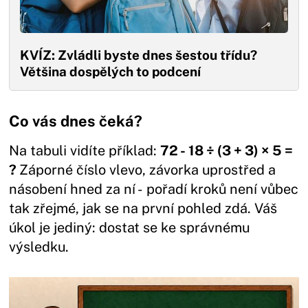
KVÍZ: Zvládli byste dnes šestou třídu?
Většina dospělých to podcení
Co vás dnes čeká?
Na tabuli vidíte příklad:
72 - 18 ÷ (3 + 3) × 5 =
?
Záporné číslo vlevo, závorka uprostřed a
násobení hned za ní - pořadí kroků není vůbec
tak zřejmé, jak se na první pohled zdá. Váš
úkol je jediný: dostat se ke správnému
výsledku.