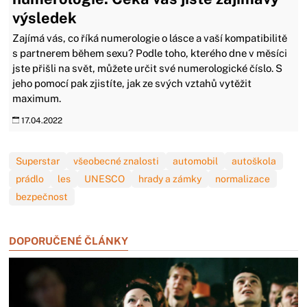
výsledek
Zajímá vás, co říká numerologie o lásce a vaší kompatibilitě
s partnerem během sexu? Podle toho, kterého dne v měsíci
jste přišli na svět, můžete určit své numerologické číslo. S
jeho pomocí pak zjistíte, jak ze svých vztahů vytěžit
maximum.
17.04.2022
Superstar
všeobecné znalosti
automobil
autoškola
prádlo
les
UNESCO
hrady a zámky
normalizace
bezpečnost
DOPORUČENÉ ČLÁNKY