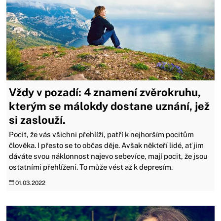
Vždy v pozadí: 4 znamení zvěrokruhu,
kterým se málokdy dostane uznání, jež
si zaslouží.
Pocit, že vás všichni přehlíží, patří k nejhorším pocitům
člověka. I přesto se to občas děje. Avšak někteří lidé, ať jim
dáváte svou náklonnost najevo sebevíce, mají pocit, že jsou
ostatními přehlíženi. To může vést až k depresím.
01.03.2022