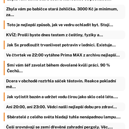
Zbyla vám po babičce stará žehlička. 3000 Kč je minimum,
za…
Toto je nejlepší způsob, jak ve vedru ochladit byt. Stojí…
KVÍZ: Prošli byste dnes testem z češtiny, fyziky a…
Jak 5x prodloužit trvanlivost potravin v lednici. Existuje…
Ve čtvrtek ve 22:00 vytáhne Prima MAX z archivu nejlepší…
Smí vám šéf zavolat během dovolené kvůli práci. 90 %
Čechů…
Dcera v obchodě roztrhla sáček těstovin. Reakce pokladní
mě…
Jak vyčistit bazén a udržet vodu čirou jako sklo celé léto.…
Ani 20:00, ani 23:00. Vědci našli nejlepší dobu pro zdraví…
Sběratelé z celého světa hledají tuhle nenápadnou lampu.…
Češi srovnávají se zemí dřevěné zahradní pergoly. Věc,…