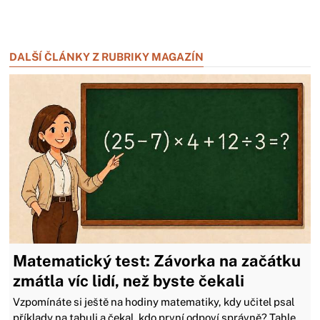
Zavřít reklamu
Zavřít reklamu
DALŠÍ ČLÁNKY Z RUBRIKY MAGAZÍN
Matematický test: Závorka na začátku
zmátla víc lidí, než byste čekali
Vzpomínáte si ještě na hodiny matematiky, kdy učitel psal
příklady na tabuli a čekal, kdo první odpoví správně? Tahle