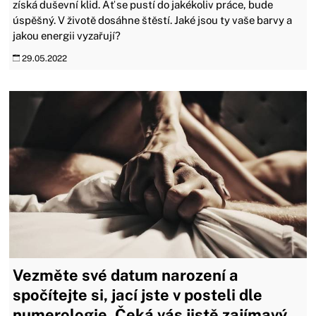
získá duševní klid. Ať se pustí do jakékoliv práce, bude
úspěšný. V životě dosáhne štěstí. Jaké jsou ty vaše barvy a
jakou energii vyzařují?
29.05.2022
Vezměte své datum narození a
spočítejte si, jací jste v posteli dle
numerologie. Čeká vás jistě zajímavý