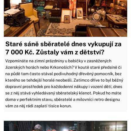
Staré sáně sběratelé dnes vykupují za
7 000 Kč. Zůstaly vám z dětství?
Vzpomínáte na zimní prázdniny u babičky v zasněžených
Jizerských horách nebo Krkonoších? V koutě staré předsíně či
na půdě tam často stával podivuhodný dřevěný pomocník, bez
kterého se tehdejší horalé neobešli. Zatímco dříve to byl běžný
dopravní prostředek pro každodenní nákupy i vození dětí, dnes
se z něj stává vyhledávaný sběratelský klenot. Pokud ho máte
doma v perfektním stavu, sběratelé a milovníci retro designu
vám za něj rádi zaplatí tisíce korun.