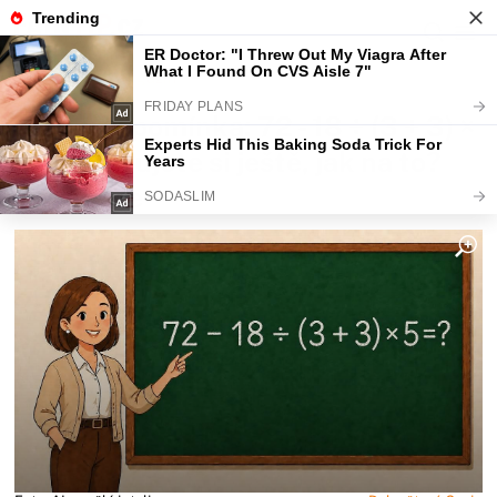
Fajntip.cz
Magazín
Školní vzpomínka: 72 - 18 ÷ (3 + 3) ×
5 - pamatujete si ještě, jak na to?
Ukažte se