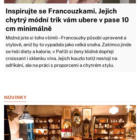
Inspirujte se Francouzkami. Jejich
chytrý módní trik vám ubere v pase 10
cm minimálně
Možná jste si toho všimli – Francouzky působí upraveně a
stylově, aniž by to vypadalo jako velká snaha. Zatímco jinde
se řeší diety a kalorie, v Paříži si ženy klidně dopřejí
croissant i sklenku vína. Jejich kouzlo totiž nestojí na
odříkání, ale na práci s proporcemi a chytrém stylu.
Zavřít reklamu
NOVINKY