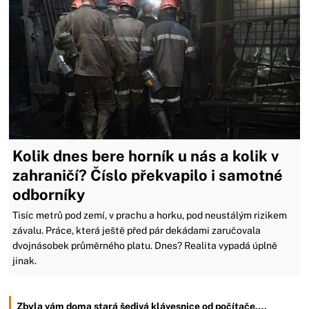
Kolik dnes bere horník u nás a kolik v
zahraničí? Číslo překvapilo i samotné
odborníky
Tisíc metrů pod zemí, v prachu a horku, pod neustálým rizikem
závalu. Práce, která ještě před pár dekádami zaručovala
dvojnásobek průměrného platu. Dnes? Realita vypadá úplně
jinak.
Zbyla vám doma stará šedivá klávesnice od počítače.…