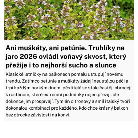
Ani muškáty, ani petúnie. Truhlíky na
jaro 2026 ovládl voňavý skvost, který
přežije i to nejhorší sucho a slunce
Klasické letničky na balkonech pomalu ustupují novému
trendu. Zatímco petúnie a muškáty žádají neustálou péči a
trpí každým horkým dnem, pěstitelé se stále častěji obracejí
k rostlinám, které extrémní podmínky nejen přežijí, ale
dokonce jim prospívají. Tymián citronový a smil italský tvoří
dokonalou kombinaci pro každého, kdo chce krásný balkon
bez otrocké závislosti na konvi.
Zavřít reklamu