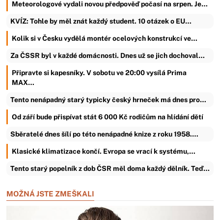
Meteorologové vydali novou předpověď počasí na srpen. Je…
KVÍZ: Tohle by měl znát každý student. 10 otázek o EU…
Kolik si v Česku vydělá montér ocelových konstrukcí ve…
Za ČSSR byl v každé domácnosti. Dnes už se jich dochoval…
Připravte si kapesníky. V sobotu ve 20:00 vysílá Prima
MAX…
Tento nenápadný starý typicky český hrneček má dnes pro…
Od září bude přispívat stát 6 000 Kč rodičům na hlídání dětí
Sběratelé dnes šílí po této nenápadné knize z roku 1958.…
Klasické klimatizace končí. Evropa se vrací k systému,…
Tento starý popelník z dob ČSR měl doma každý dělník. Teď…
MOŽNÁ JSTE ZMEŠKALI