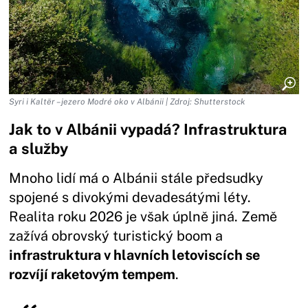
Syri i Kaltër – jezero Modré oko v Albánii | Zdroj: Shutterstock
Jak to v Albánii vypadá? Infrastruktura
a služby
Mnoho lidí má o Albánii stále předsudky
spojené s divokými devadesátými léty.
Realita roku 2026 je však úplně jiná. Země
zažívá obrovský turistický boom a
infrastruktura v hlavních letoviscích se
rozvíjí raketovým tempem
.