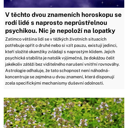
V těchto dvou znameních horoskopu se
rodí lidé s naprosto neprůstřelnou
psychikou. Nic je nepoloží na lopatky
Zatímco většina lidí se v těžkých životních situacích
potřebuje opřít o druhé nebo si vzít pauzu, existují jedinci,
kteří složité okamžiky zvládají s naprostým klidem. Jejich
psychická stabilita je natolik výjimečná, že dokážou čelit
jakékoliv zátěži bez viditelného narušení vnitřní rovnováhy.
Astrologie odhaluje, že tato schopnost není náhodná -
koncentruje se zejména u dvou znamení, která disponují
zcela specifickými mechanismy duševní odolnosti.