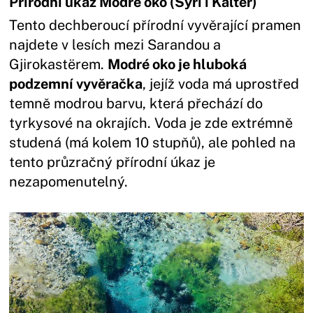
Přírodní úkaz Modré oko (Syri i Kaltër)
Tento dechberoucí přírodní vyvěrající pramen
najdete v lesích mezi Sarandou a
Gjirokastërem.
Modré oko je hluboká
podzemní vyvěračka
, jejíž voda má uprostřed
temně modrou barvu, která přechází do
tyrkysové na okrajích. Voda je zde extrémně
studená (má kolem 10 stupňů), ale pohled na
tento průzračný přírodní úkaz je
nezapomenutelný.