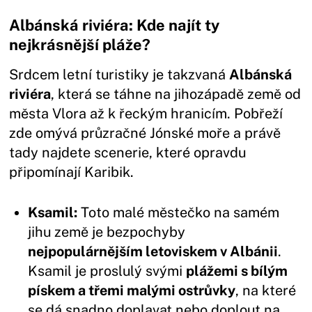
Albánská riviéra: Kde najít ty
nejkrásnější pláže?
Srdcem letní turistiky je takzvaná
Albánská
riviéra
, která se táhne na jihozápadě země od
města Vlora až k řeckým hranicím. Pobřeží
zde omývá průzračné Jónské moře a právě
tady najdete scenerie, které opravdu
připomínají Karibik.
Ksamil:
Toto malé městečko na samém
jihu země je bezpochyby
nejpopulárnějším letoviskem v Albánii
.
Ksamil je proslulý svými
plážemi s bílým
pískem a třemi malými ostrůvky
, na které
se dá snadno doplavat nebo doplout na