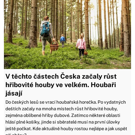
V těchto částech Česka začaly růst
hřibovité houby ve velkém. Houbaři
jásají
Do českých lesů se vrací houbařská horečka. Po vydatných
deštích začaly na mnoha místech růst hřibovité houby,
zejména oblíbené hřiby dubové. Zatímco některé oblasti
hlásí plné košíky, jinde si sběratelé musí na první úlovky
ještě počkat. Kde aktuálně houby rostou nejlépe a jak uspět