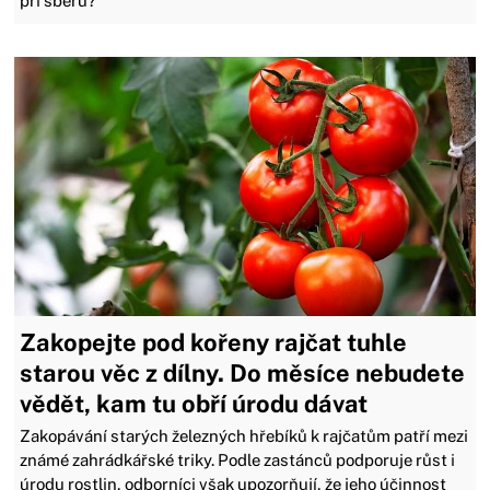
při sběru?
Zakopejte pod kořeny rajčat tuhle
starou věc z dílny. Do měsíce nebudete
vědět, kam tu obří úrodu dávat
Zakopávání starých železných hřebíků k rajčatům patří mezi
známé zahrádkářské triky. Podle zastánců podporuje růst i
úrodu rostlin, odborníci však upozorňují, že jeho účinnost