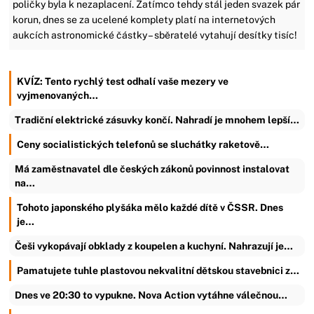
poličky byla k nezaplacení. Zatímco tehdy stál jeden svazek pár
korun, dnes se za ucelené komplety platí na internetových
aukcích astronomické částky – sběratelé vytahují desítky tisíc!
KVÍZ: Tento rychlý test odhalí vaše mezery ve
vyjmenovaných…
Tradiční elektrické zásuvky končí. Nahradí je mnohem lepší…
Ceny socialistických telefonů se sluchátky raketově…
Má zaměstnavatel dle českých zákonů povinnost instalovat
na…
Tohoto japonského plyšáka mělo každé dítě v ČSSR. Dnes
je…
Češi vykopávají obklady z koupelen a kuchyní. Nahrazují je…
Pamatujete tuhle plastovou nekvalitní dětskou stavebnici z…
Dnes ve 20:30 to vypukne. Nova Action vytáhne válečnou…