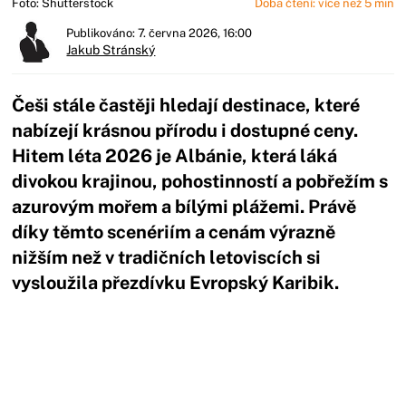
Foto: Shutterstock
Doba čtení: více než 5 min
Publikováno: 7. června 2026, 16:00
Jakub Stránský
Češi stále častěji hledají destinace, které
nabízejí krásnou přírodu i dostupné ceny.
Hitem léta 2026 je Albánie, která láká
divokou krajinou, pohostinností a pobřežím s
azurovým mořem a bílými plážemi. Právě
díky těmto scenériím a cenám výrazně
nižším než v tradičních letoviscích si
vysloužila přezdívku Evropský Karibik.
Začátek reklamy
Konec reklamy