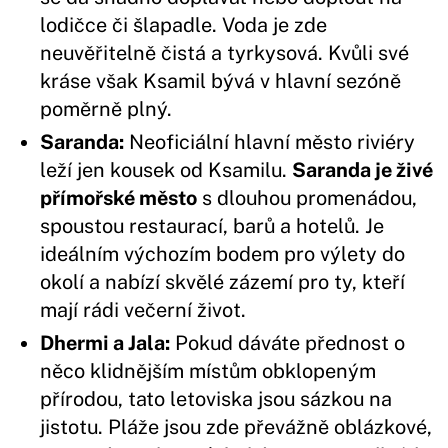
lodičce či šlapadle. Voda je zde
neuvěřitelně čistá a tyrkysová. Kvůli své
kráse však Ksamil bývá v hlavní sezóně
poměrně plný.
Saranda:
Neoficiální hlavní město riviéry
leží jen kousek od Ksamilu.
Saranda je živé
přímořské město
s dlouhou promenádou,
spoustou restaurací, barů a hotelů. Je
ideálním výchozím bodem pro výlety do
okolí a nabízí skvělé zázemí pro ty, kteří
mají rádi večerní život.
Dhermi a Jala:
Pokud dáváte přednost o
něco klidnějším místům obklopeným
přírodou, tato letoviska jsou sázkou na
jistotu. Pláže jsou zde převážně oblázkové,