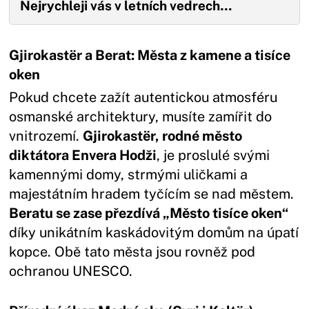
Nejrychleji vás v letních vedrech…
Gjirokastër a Berat: Města z kamene a tisíce
oken
Pokud chcete zažít autentickou atmosféru
osmanské architektury, musíte zamířit do
vnitrozemí.
Gjirokastër, rodné město
diktátora Envera Hodži
, je proslulé svými
kamennými domy, strmými uličkami a
majestátním hradem tyčícím se nad městem.
Beratu se zase přezdívá „Město tisíce oken“
díky unikátním kaskádovitým domům na úpatí
kopce. Obě tato města jsou rovněž pod
ochranou UNESCO.