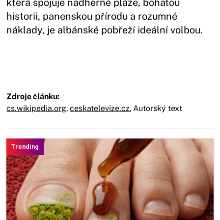
která spojuje nádherné pláže, bohatou
historii, panenskou přírodu a rozumné
náklady, je albánské pobřeží ideální volbou.
Zdroje článku:
cs.wikipedia.org
,
ceskatelevize.cz
,
Autorský text