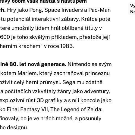
ravý boom však nastal s nástupem
Vy
ch.
Hry jako Pong, Space Invaders a Pac-Man
Na
ětu potenciál interaktivní zábavy. Krátce poté
teré umožnily lidem hrát oblíbené tituly v
600 je toho skvělým příkladem, přestože její
herním krachem“ v roce 1983.
ině 80. let nová generace.
Nintendo se svým
kotem Mariem, který zachraňoval princeznu
oživit celý herní průmysl. Sega mu zdatně
 počítačích vzkvétaly žánry jako adventury,
explozivní růst 3D grafiky a s ní i konzole jako
ko Final Fantasy VII, The Legend of Zelda:
novaly, co je ve hrách možné, a posunuly
ího designu.