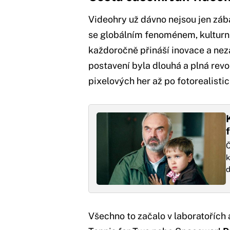
Videohry už dávno nejsou jen zá
se globálním fenoménem, kulturní
každoročně přináší inovace a nez
postavení byla dlouhá a plná re
pixelových her až po fotorealisti
Č
k
d
Všechno to začalo v laboratořích 