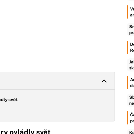
V
a
Sm
pr
D
R
Ja
sk
An
d
Sb
ádly svět
ne
Č
p
ry ovládly svět
Ko