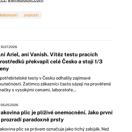
ědomosti
znalosti
10.07.2026
ni Ariel, ani Vanish. Vítěz testu pracích
rostředků překvapil celé Česko a stojí 1/3
eny
potřebitelské testy v Česku odhalily zajímavé
kutečnosti. Zatímco zákazníci často sázejí na prověřené
načky s vysokými cenami, laboratoře...
05.05.2026
akovina plic je plíživé onemocnění. Jako první
i prozradí paradoxně prsty
akovina plic se právem označuje jako tichý zabiják. Než