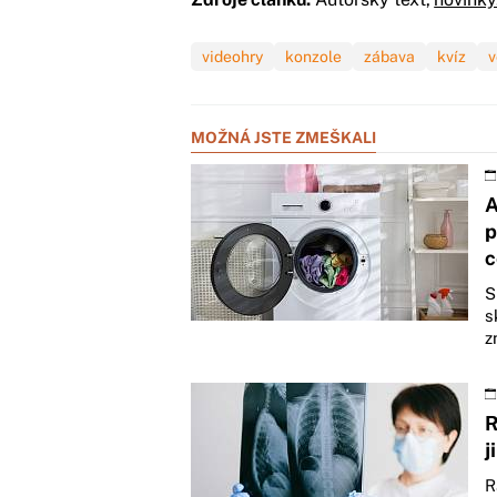
videohry
konzole
zábava
kvíz
v
MOŽNÁ JSTE ZMEŠKALI
A
p
c
S
s
z
R
j
R