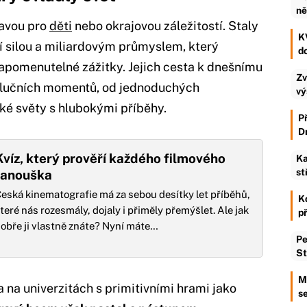
ně
bavou pro
děti
nebo okrajovou záležitostí. Staly
KV
 silou a miliardovým průmyslem, který
d
apomenutelné zážitky. Jejich cesta k dnešnímu
Zv
volučních momentů, od jednoduchých
vý
cké světy s hlubokými příběhy.
P
D
Kvíz, který prověří každého filmového
Ka
st
fanouška
eská kinematografie má za sebou desítky let příběhů,
K
teré nás rozesmály, dojaly i přiměly přemýšlet. Ale jak
p
obře ji vlastně znáte? Nyní máte…
Pe
St
M
a na univerzitách s primitivními hrami jako
se