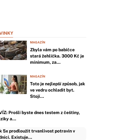
VINKY
MAGAZÍN
Zbyla vám po babičce
stará žehlička. 3000 Kč je
minimum, za…
MAGAZÍN
Toto je nejlepší způsob, jak
ve vedru ochladit byt.
Stojí…
VÍZ: Prošli byste dnes testem z češtiny,
yziky a…
k 5x prodloužit trvanlivost potravin v
dnici. Existuje…