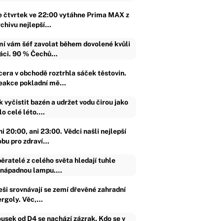
e čtvrtek ve 22:00 vytáhne Prima MAX z
rchivu nejlepší…
í vám šéf zavolat během dovolené kvůli
áci. 90 % Čechů…
cera v obchodě roztrhla sáček těstovin.
eakce pokladní mě…
k vyčistit bazén a udržet vodu čirou jako
lo celé léto.…
i 20:00, ani 23:00. Vědci našli nejlepší
obu pro zdraví…
ěratelé z celého světa hledají tuhle
nápadnou lampu.…
eši srovnávají se zemí dřevěné zahradní
ergoly. Věc,…
usek od D4 se nachází zázrak. Kdo se v