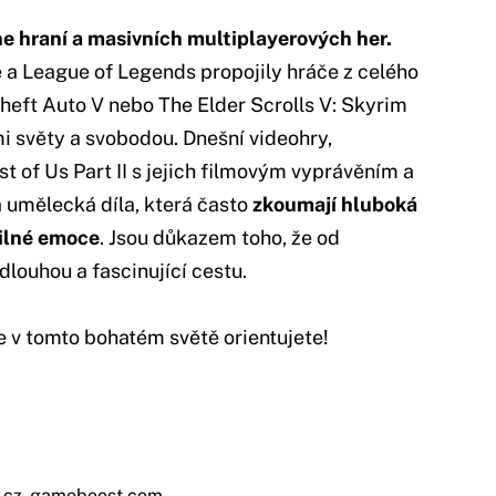
ne hraní a masivních multiplayerových her.
e a League of Legends propojily hráče z celého
Theft Auto V nebo The Elder Scrolls V: Skyrim
 světy a svobodou. Dnešní videohry,
st of Us Part II s jejich filmovým vyprávěním a
á umělecká díla, která často
zkoumají hluboká
silné emoce
. Jsou důkazem toho, že od
dlouhou a fascinující cestu.
se v tomto bohatém světě orientujete!
.cz
,
gameboost.com