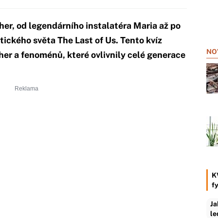
her, od legendárního instalatéra Maria až po
ického světa The Last of Us. Tento kvíz
NO
 her a fenoménů, které ovlivnily celé generace
K
f
Ja
le