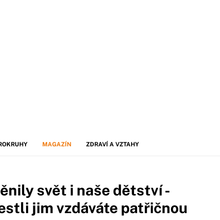
ROKRUHY
MAGAZÍN
ZDRAVÍ A VZTAHY
nily svět i naše dětství -
estli jim vzdáváte patřičnou