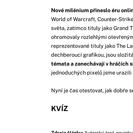
Nové milénium přineslo éru onli
World of Warcraft, Counter-Strik
světa, zatímco tituly jako Grand 
ohromovaly rozlehlými otevřenými
reprezentované tituly jako The La
dechberoucí grafikou, jsou složit
témata a zanechávají v hráčích 
jednoduchých pixelů jsme urazili 
Nyní je čas otestovat, jak dobře 
KVÍZ
Zdroje článku:
Autorský text,
novinky