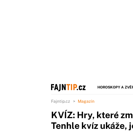
HOROSKOPY A ZVĚ
Fajntip.cz
Magazín
KVÍZ: Hry, které změ
Tenhle kvíz ukáže, j