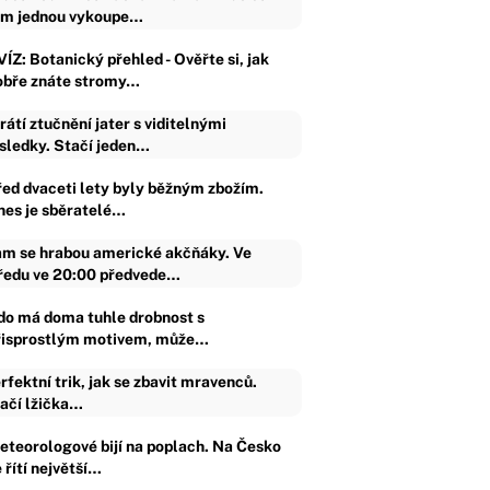
m jednou vykoupe…
ÍZ: Botanický přehled - Ověřte si, jak
obře znáte stromy…
rátí ztučnění jater s viditelnými
sledky. Stačí jeden…
řed dvaceti lety byly běžným zbožím.
nes je sběratelé…
m se hrabou americké akčňáky. Ve
ředu ve 20:00 předvede…
do má doma tuhle drobnost s
řisprostlým motivem, může…
rfektní trik, jak se zbavit mravenců.
ačí lžička…
eteorologové bijí na poplach. Na Česko
 řítí největší…