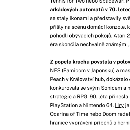
Tennis for Two nebo Spacewar!
P
arkádových automatů v 70. lete
se staly ikonami a představily sv
přišly na scénu domácí konzole, k
pohodlí obývacích pokojů. Atari 2
éra skončila nechvalně známým „
Z popela krachu povstala v polov
NES (Famicom v Japonsku) a mas
Peach v Království hub, dokázalo 
konkurovala se svým Sonicem a na
strategie a RPG. 90. léta přinesla 
PlayStation a Nintendo 64.
Hry
ja
Ocarina of Time nebo Doom redefi
hranice vyprávění příběhů a hern