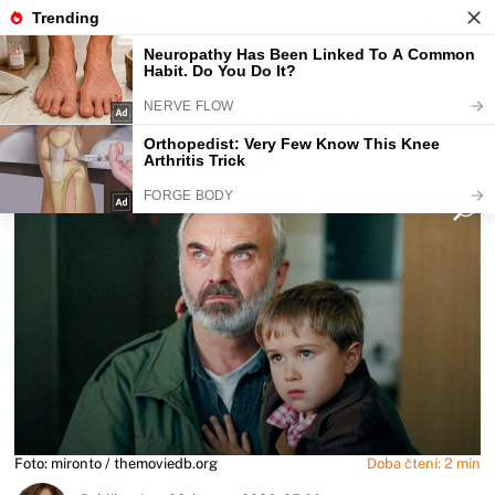
Fajntip.cz
Magazín
Kvíz, který prověří každého
filmového fanouška
Foto: mironto / themoviedb.org
Doba čtení: 2 min