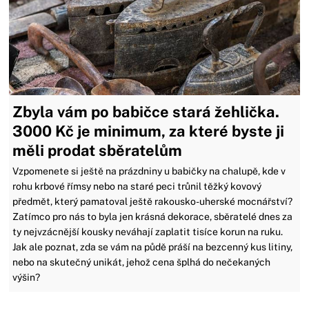
Zbyla vám po babičce stará žehlička.
3000 Kč je minimum, za které byste ji
měli prodat sběratelům
Vzpomenete si ještě na prázdniny u babičky na chalupě, kde v
rohu krbové římsy nebo na staré peci trůnil těžký kovový
předmět, který pamatoval ještě rakousko-uherské mocnářství?
Zatímco pro nás to byla jen krásná dekorace, sběratelé dnes za
ty nejvzácnější kousky neváhají zaplatit tisíce korun na ruku.
Jak ale poznat, zda se vám na půdě práší na bezcenný kus litiny,
nebo na skutečný unikát, jehož cena šplhá do nečekaných
výšin?