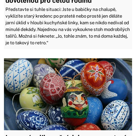
dovolenou pro celou rodinu
Představte si tuhle situaci: Jste u babičky na chalupě,
vyklízíte starý kredenc po pratetě nebo prostě jen děláte
jarní úklid v hloubi kuchyňské linky, kam se nikdo nedíval od
minulé dekády. Najednou na vás vykoukne stoh modrobílých
talířů. Možná si řeknete: „Jo, tohle znám, to má doma každej,
je to takový to retro.“