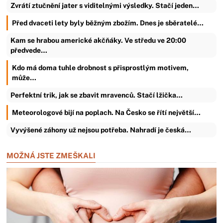
Zvrátí ztučnění jater s viditelnými výsledky. Stačí jeden…
Před dvaceti lety byly běžným zbožím. Dnes je sběratelé…
Kam se hrabou americké akčňáky. Ve středu ve 20:00
předvede…
Kdo má doma tuhle drobnost s přisprostlým motivem,
může…
Perfektní trik, jak se zbavit mravenců. Stačí lžička…
Meteorologové bijí na poplach. Na Česko se řítí největší…
Vyvýšené záhony už nejsou potřeba. Nahradí je česká…
MOŽNÁ JSTE ZMEŠKALI