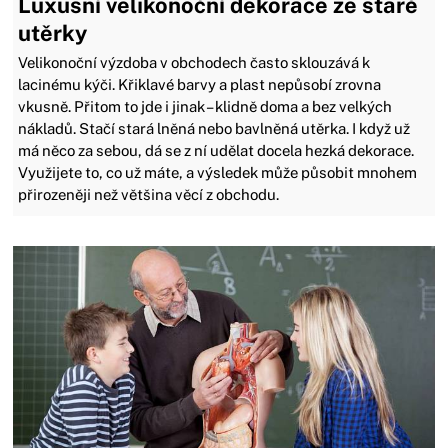
Luxusní velikonoční dekorace ze staré
utěrky
Velikonoční výzdoba v obchodech často sklouzává k
lacinému kýči. Křiklavé barvy a plast nepůsobí zrovna
vkusně. Přitom to jde i jinak – klidně doma a bez velkých
nákladů. Stačí stará lněná nebo bavlněná utěrka. I když už
má něco za sebou, dá se z ní udělat docela hezká dekorace.
Využijete to, co už máte, a výsledek může působit mnohem
přirozeněji než většina věcí z obchodu.