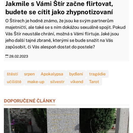
Jakmile s Vámi Štír začne flirtovat,
budete se cítit jako zhypnotizovaní
O Štírech je hodně známo, že jsou ke svým partnerům
majetničtí, ale také se s ním dokážou sexuálně spojit. Pokud
Vás Štír neustále chrání, možná s Vámi flirtuje. Jaké jsou
jeho další tajné zbraně, kterými se bude snažit na Vás
zapůsobit, či Vás alespoň dostat do postele?
28.02.2023
štěstí
srpen
Apokalypsa
bydlení
tragédie
učiliště
make-up
silvestr
víkend
Tarot
DOPORUČENÉ ČLÁNKY