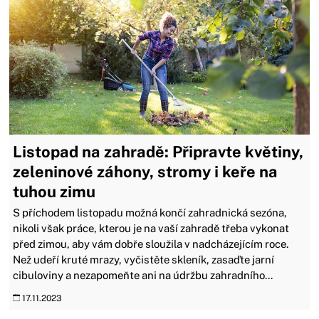
Listopad na zahradě: Připravte květiny,
zeleninové záhony, stromy i keře na
tuhou zimu
S příchodem listopadu možná končí zahradnická sezóna,
nikoli však práce, kterou je na vaší zahradě třeba vykonat
před zimou, aby vám dobře sloužila v nadcházejícím roce.
Než udeří kruté mrazy, vyčistěte skleník, zasaďte jarní
cibuloviny a nezapomeňte ani na údržbu zahradního...
17.11.2023