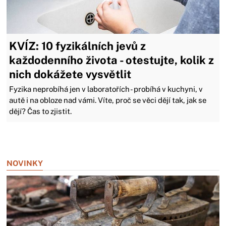
KVÍZ: 10 fyzikálních jevů z
každodenního života - otestujte, kolik z
nich dokážete vysvětlit
Fyzika neprobíhá jen v laboratořích - probíhá v kuchyni, v
autě i na obloze nad vámi. Víte, proč se věci dějí tak, jak se
dějí? Čas to zjistit.
Zavřít reklamu
NOVINKY