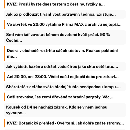
KVÍZ: Prošli byste dnes testem z češtiny, fyziky a…
Jak 5x prodloužit trvanlivost potravin v lednici. Existuje…
Ve čtvrtek ve 22:00 vytáhne Prima MAX z archivu nejlepší…
Smí vám šéf zavolat během dovolené kvůli práci. 90 %
Čechů…
Dcera v obchodě roztrhla sáček těstovin. Reakce pokladní
mě…
Jak vyčistit bazén a udržet vodu čirou jako sklo celé léto.…
Ani 20:00, ani 23:00. Vědci našli nejlepší dobu pro zdraví…
Sběratelé z celého světa hledají tuhle nenápadnou lampu.…
Češi srovnávají se zemí dřevěné zahradní pergoly. Věc,…
Kousek od D4 se nachází zázrak. Kdo se v něm jednou
vykoupe…
KVÍZ: Botanický přehled - Ověřte si, jak dobře znáte stromy…