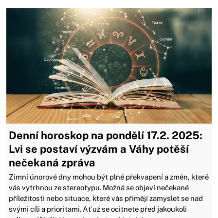
Denní horoskop na pondělí 17.2. 2025:
Lvi se postaví výzvám a Váhy potěší
nečekaná zpráva
Zimní únorové dny mohou být plné překvapení a změn, které
vás vytrhnou ze stereotypu. Možná se objeví nečekané
příležitosti nebo situace, které vás přimějí zamyslet se nad
svými cíli a prioritami. Ať už se ocitnete před jakoukoli