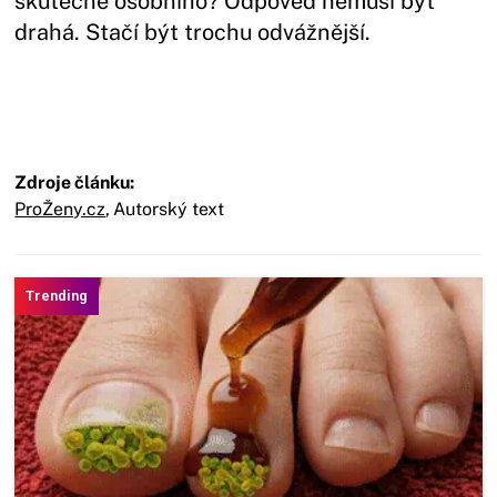
skutečně osobního? Odpověď nemusí být
drahá. Stačí být trochu odvážnější.
Zdroje článku:
ProŽeny.cz
,
Autorský text