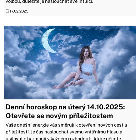
volbou, důležité je naslouchat své intuici.
17.02.2025
Denní horoskop na úterý 14.10.2025:
Otevřete se novým příležitostem
Vaše dnešní energie vás směrují k otevření nových cest a
příležitostí. Je čas naslouchat svému vnitřnímu hlasu a
usilovat o harmonii v každém rozhodnutí, které učiníte.