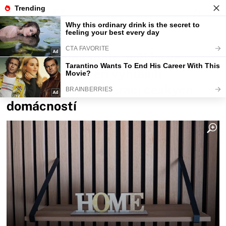
Fajntip.cz
Bydlení
Kdo má doma tohle, měl by se
stydět. Designéři vyhlásili
nejodpornější dekoraci českých
domácností