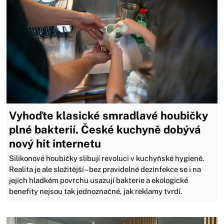
Vyhoďte klasické smradlavé houbičky
plné bakterií. České kuchyně dobývá
nový hit internetu
Silikonové houbičky slibují revoluci v kuchyňské hygieně.
Realita je ale složitější – bez pravidelné dezinfekce se i na
jejich hladkém povrchu usazují bakterie a ekologické
benefity nejsou tak jednoznačné, jak reklamy tvrdí.