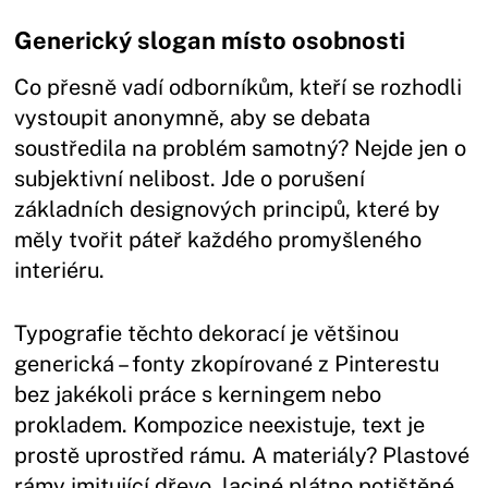
Generický slogan místo osobnosti
Co přesně vadí odborníkům, kteří se rozhodli
vystoupit anonymně, aby se debata
soustředila na problém samotný? Nejde jen o
subjektivní nelibost. Jde o porušení
základních designových principů, které by
měly tvořit páteř každého promyšleného
interiéru.
Typografie těchto dekorací je většinou
generická – fonty zkopírované z Pinterestu
bez jakékoli práce s kerningem nebo
prokladem. Kompozice neexistuje, text je
prostě uprostřed rámu. A materiály? Plastové
rámy imitující dřevo, laciné plátno potištěné