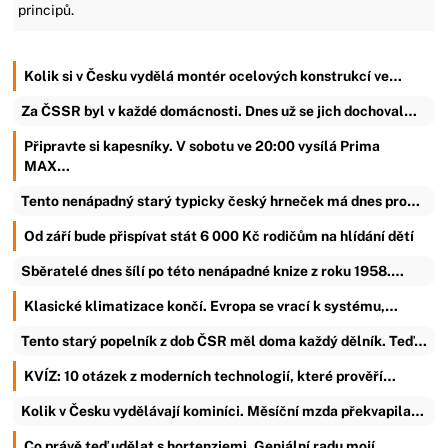
principů.
Kolik si v Česku vydělá montér ocelových konstrukcí ve…
Za ČSSR byl v každé domácnosti. Dnes už se jich dochoval…
Připravte si kapesníky. V sobotu ve 20:00 vysílá Prima
MAX…
Tento nenápadný starý typicky český hrneček má dnes pro…
Od září bude přispívat stát 6 000 Kč rodičům na hlídání dětí
Sběratelé dnes šílí po této nenápadné knize z roku 1958.…
Klasické klimatizace končí. Evropa se vrací k systému,…
Tento starý popelník z dob ČSR měl doma každý dělník. Teď…
KVÍZ: 10 otázek z moderních technologií, které prověří…
Kolik v Česku vydělávají kominíci. Měsíční mzda překvapila…
Co právě teď udělat s hortenziemi. Geniální radu mojí…