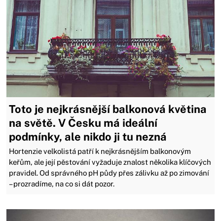
Toto je nejkrásnější balkonová květina
na světě. V Česku má ideální
podmínky, ale nikdo ji tu nezná
Hortenzie velkolistá patří k nejkrásnějším balkonovým
keřům, ale její pěstování vyžaduje znalost několika klíčových
pravidel. Od správného pH půdy přes zálivku až po zimování
– prozradíme, na co si dát pozor.