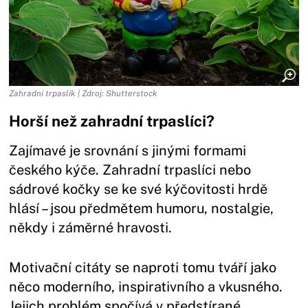
Zahradní trpaslík | Zdroj: Shutterstock
Horší než zahradní trpaslíci?
Zajímavé je srovnání s jinými formami
českého kýče. Zahradní trpaslíci nebo
sádrové kočky se ke své kýčovitosti hrdě
hlásí – jsou předmětem humoru, nostalgie,
někdy i záměrné hravosti.
Motivační citáty se naproti tomu tváří jako
něco moderního, inspirativního a vkusného.
Jejich problém spočívá v předstírané