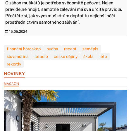
O záhon muškátů je potřeba svědomitě pečovat. Nejen
pravidelně hnojit, samotné zalévání má svá určitá pravidla.
Přečtěte si, jak svým muškátům dopřát tu nejlepší péči
prostřednictvím samotného zalévání.
15.05.2024
finanční horoskop
hudba
recept
zeměpis
slovenština
letadlo
české dějiny
škola
léto
rekordy
NOVINKY
MAGAZÍN