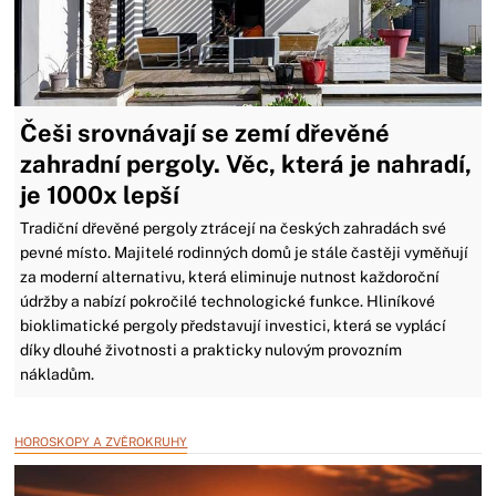
Češi srovnávají se zemí dřevěné
zahradní pergoly. Věc, která je nahradí,
je 1000x lepší
Tradiční dřevěné pergoly ztrácejí na českých zahradách své
pevné místo. Majitelé rodinných domů je stále častěji vyměňují
za moderní alternativu, která eliminuje nutnost každoroční
údržby a nabízí pokročilé technologické funkce. Hliníkové
bioklimatické pergoly představují investici, která se vyplácí
díky dlouhé životnosti a prakticky nulovým provozním
nákladům.
HOROSKOPY A ZVĚROKRUHY