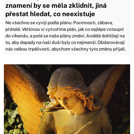
znamení by se měla zklidnit, jiná
přestat hledat, co neexistuje
Ne všechno se vyvíjí podle plánu. Povinnosti, zábava,
přátelé. Většinou si vytvoříme plán, jak co nejlépe vstoupit
do víkendu, a poté se naše plány změní. Andělé dohlížejí na
to, aby dopady na naši duši byly co nejmenší. Obdarovávají
nás velkou trpělivostí, abychom všechny tyto změny přijali.