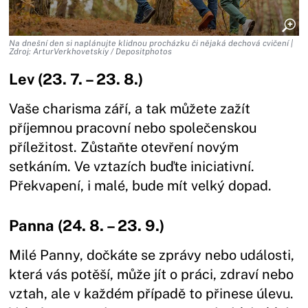
Na dnešní den si naplánujte klidnou procházku či nějaká dechová cvičení |
Zdroj: ArturVerkhovetskiy / Depositphotos
Lev (23. 7. – 23. 8.)
Vaše charisma září, a tak můžete zažít
příjemnou pracovní nebo společenskou
příležitost. Zůstaňte otevření novým
setkáním. Ve vztazích buďte iniciativní.
Překvapení, i malé, bude mít velký dopad.
Panna (24. 8. – 23. 9.)
Milé Panny, dočkáte se zprávy nebo události,
která vás potěší, může jít o práci, zdraví nebo
vztah, ale v každém případě to přinese úlevu.