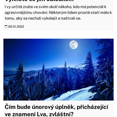
I vy určitě znáte ve svém okolí někoho, kdo má potenciál k
agresivnějšímu chování. Některým lidem prostě stačí málo k
tomu, aby se nechali vykolejit a naštvali se.
09.01.2022
Čím bude únorový úplněk, přicházející
ve znamení Lva, zvláštní?