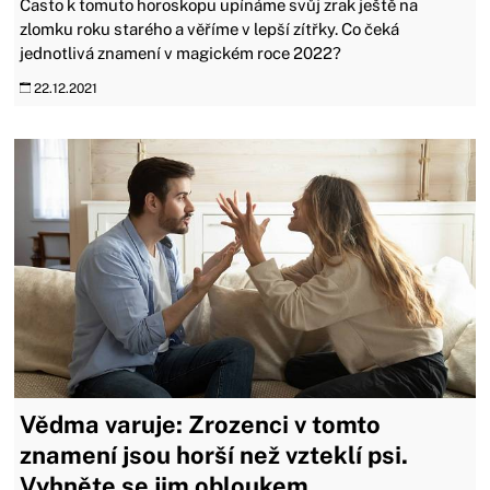
Často k tomuto horoskopu upínáme svůj zrak ještě na
zlomku roku starého a věříme v lepší zítřky. Co čeká
jednotlivá znamení v magickém roce 2022?
22.12.2021
Vědma varuje: Zrozenci v tomto
znamení jsou horší než vzteklí psi.
Vyhněte se jim obloukem