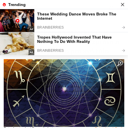
Fajntip.cz
Horoskopy a zvěrokruhy
Denní horoskop na středu 20. 8.
2025: Panny potěší dobrá zpráva a
Střelci udělají něco pro své tělo