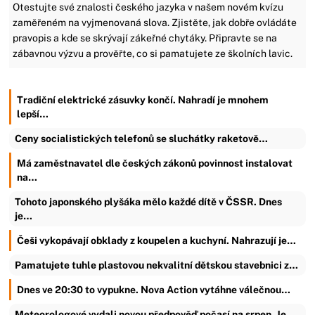
Otestujte své znalosti českého jazyka v našem novém kvízu
zaměřeném na vyjmenovaná slova. Zjistěte, jak dobře ovládáte
pravopis a kde se skrývají zákeřné chytáky. Připravte se na
zábavnou výzvu a prověřte, co si pamatujete ze školních lavic.
Tradiční elektrické zásuvky končí. Nahradí je mnohem
lepší…
Ceny socialistických telefonů se sluchátky raketově…
Má zaměstnavatel dle českých zákonů povinnost instalovat
na…
Tohoto japonského plyšáka mělo každé dítě v ČSSR. Dnes
je…
Češi vykopávají obklady z koupelen a kuchyní. Nahrazují je…
Pamatujete tuhle plastovou nekvalitní dětskou stavebnici z…
Dnes ve 20:30 to vypukne. Nova Action vytáhne válečnou…
Meteorologové vydali novou předpověď počasí na srpen. Je…