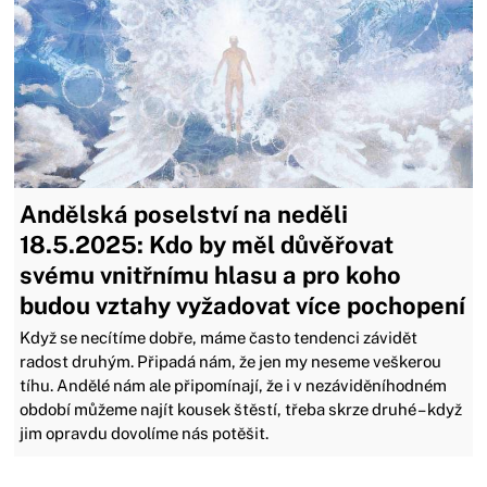
Andělská poselství na neděli
18.5.2025: Kdo by měl důvěřovat
svému vnitřnímu hlasu a pro koho
budou vztahy vyžadovat více pochopení
Když se necítíme dobře, máme často tendenci závidět
radost druhým. Připadá nám, že jen my neseme veškerou
tíhu. Andělé nám ale připomínají, že i v nezáviděníhodném
období můžeme najít kousek štěstí, třeba skrze druhé – když
jim opravdu dovolíme nás potěšit.