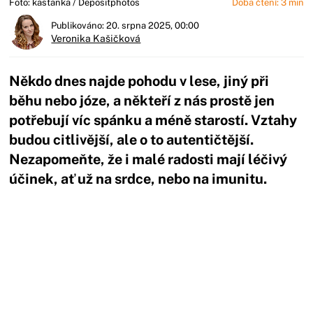
Foto: kastanka / Depositphotos
Doba čtení: 3 min
Publikováno: 20. srpna 2025, 00:00
Veronika Kašičková
Někdo dnes najde pohodu v lese, jiný při
běhu nebo józe, a někteří z nás prostě jen
potřebují víc spánku a méně starostí. Vztahy
budou citlivější, ale o to autentičtější.
Nezapomeňte, že i malé radosti mají léčivý
účinek, ať už na srdce, nebo na imunitu.
Začátek reklamy
Konec reklamy