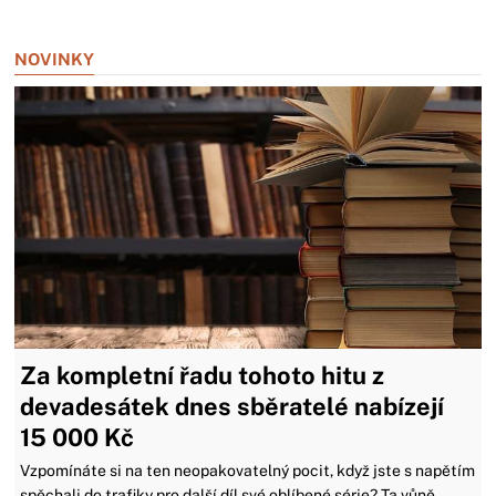
Zavřít reklamu
NOVINKY
Za kompletní řadu tohoto hitu z
devadesátek dnes sběratelé nabízejí
15 000 Kč
Vzpomínáte si na ten neopakovatelný pocit, když jste s napětím
spěchali do trafiky pro další díl své oblíbené série? Ta vůně