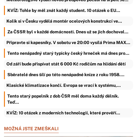
KVÍZ: Tohle by měl znát každý student. 10 otázek o EU…
Kolik si v Česku vydělá montér ocelových konstrukcí ve…
Za ČSSR byl v každé domácnosti. Dnes už se jich dochoval…
Připravte si kapesníky. V sobotu ve 20:00 vysílá Prima MAX…
Tento nenápadný starý typicky český hrneček má dnes pro…
Od září bude přispívat stát 6 000 Kč rodičům na hlídání dětí
Sběratelé dnes šílí po této nenápadné knize z roku 1958.…
Klasické klimatizace končí. Evropa se vrací k systému,…
Tento starý popelník z dob ČSR měl doma každý dělník.
Teď…
KVÍZ: 10 otázek z moderních technologií, které prověří…
MOŽNÁ JSTE ZMEŠKALI