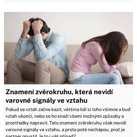
Znamení zvěrokruhu, která nevidí
varovné signály ve vztahu
Pokud se vztah začne kazit, většina lidí si toho všimne a buď
vztah ukončí, nebo se ho snaží všemi možnými způsoby a
prostředky napravit. Tato znamení zvěrokruhu však nevidí
varovné signály ve vztahu, a proto poté nechápou, proč je
partner opustil. Je to i váš případ?