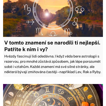
V tomto znamení se narodili ti nejlepší.
Patříte k nim i vy?
Hvězdy fascinují lidi odedávna. I když věda bere astrologii s
rezervou, pro mnohé zůstává způsobem, jak lépe porozumět
sobě i vztahům. Každé znamení má své silné stránky, ale
některá bývají zmiňována častěji – například Lev, Rak a Ryby.