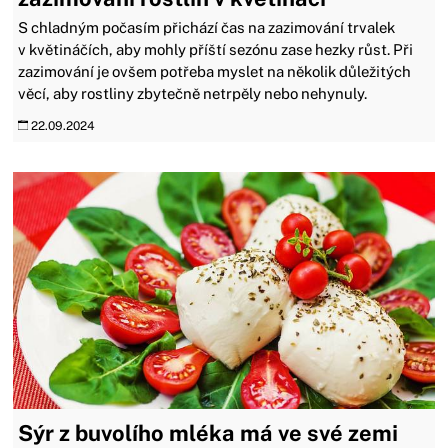
S chladným počasím přichází čas na zazimování trvalek
v květináčích, aby mohly příští sezónu zase hezky růst. Při
zazimování je ovšem potřeba myslet na několik důležitých
věcí, aby rostliny zbytečně netrpěly nebo nehynuly.
22.09.2024
Sýr z buvolího mléka má ve své zemi