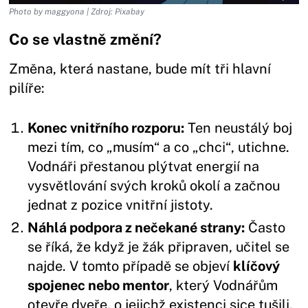
Photo by maggyona | Zdroj: Pixabay
Co se vlastně změní?
Změna, která nastane, bude mít tři hlavní
pilíře:
Konec vnitřního rozporu:
Ten neustálý boj
mezi tím, co „musím“ a co „chci“, utichne.
Vodnáři přestanou plýtvat energií na
vysvětlování svých kroků okolí a začnou
jednat z pozice vnitřní jistoty.
Náhlá podpora z nečekané strany:
Často
se říká, že když je žák připraven, učitel se
najde. V tomto případě se objeví
klíčový
spojenec nebo mentor
, který Vodnářům
otevře dveře, o jejichž existenci sice tušili,