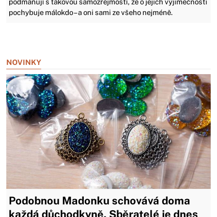
podmaňují s takovou samozřejmostí, že o jejich výjimečnosti
pochybuje málokdo – a oni sami ze všeho nejméně.
Zavřít reklamu
NOVINKY
Podobnou Madonku schovává doma
každá důchodkyně. Sběratelé je dnes