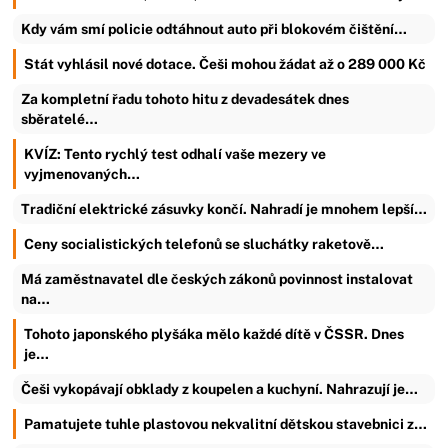
Kdy vám smí policie odtáhnout auto při blokovém čištění…
Stát vyhlásil nové dotace. Češi mohou žádat až o 289 000 Kč
Za kompletní řadu tohoto hitu z devadesátek dnes
sběratelé…
KVÍZ: Tento rychlý test odhalí vaše mezery ve
vyjmenovaných…
Tradiční elektrické zásuvky končí. Nahradí je mnohem lepší…
Ceny socialistických telefonů se sluchátky raketově…
Má zaměstnavatel dle českých zákonů povinnost instalovat
na…
Tohoto japonského plyšáka mělo každé dítě v ČSSR. Dnes
je…
Češi vykopávají obklady z koupelen a kuchyní. Nahrazují je…
Pamatujete tuhle plastovou nekvalitní dětskou stavebnici z…