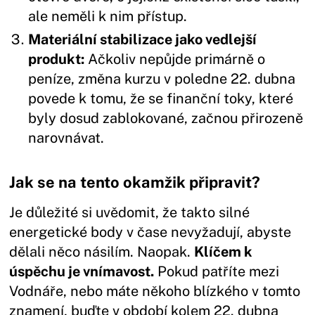
ale neměli k nim přístup.
Materiální stabilizace jako vedlejší
produkt:
Ačkoliv nepůjde primárně o
peníze, změna kurzu v poledne 22. dubna
povede k tomu, že se finanční toky, které
byly dosud zablokované, začnou přirozeně
narovnávat.
Jak se na tento okamžik připravit?
Je důležité si uvědomit, že takto silné
energetické body v čase nevyžadují, abyste
dělali něco násilím. Naopak.
Klíčem k
úspěchu je vnímavost.
Pokud patříte mezi
Vodnáře, nebo máte někoho blízkého v tomto
znamení, buďte v období kolem 22. dubna