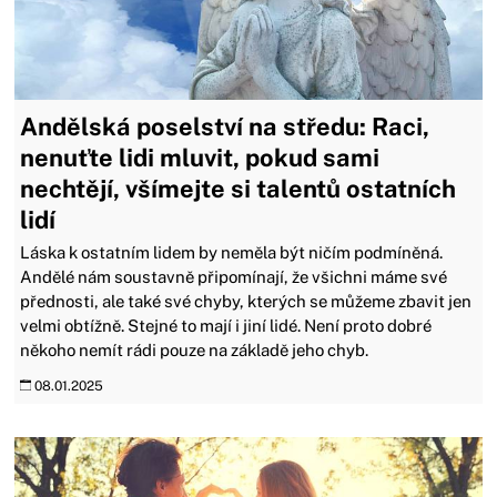
Andělská poselství na středu: Raci,
nenuťte lidi mluvit, pokud sami
nechtějí, všímejte si talentů ostatních
lidí
Láska k ostatním lidem by neměla být ničím podmíněná.
Andělé nám soustavně připomínají, že všichni máme své
přednosti, ale také své chyby, kterých se můžeme zbavit jen
velmi obtížně. Stejné to mají i jiní lidé. Není proto dobré
někoho nemít rádi pouze na základě jeho chyb.
08.01.2025