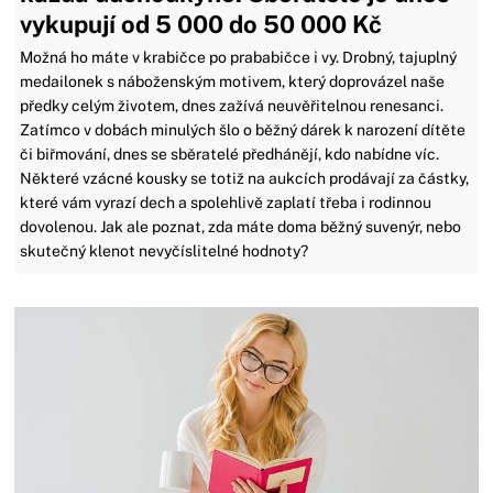
vykupují od 5 000 do 50 000 Kč
Možná ho máte v krabičce po prababičce i vy. Drobný, tajuplný
medailonek s náboženským motivem, který doprovázel naše
předky celým životem, dnes zažívá neuvěřitelnou renesanci.
Zatímco v dobách minulých šlo o běžný dárek k narození dítěte
či biřmování, dnes se sběratelé předhánějí, kdo nabídne víc.
Některé vzácné kousky se totiž na aukcích prodávají za částky,
které vám vyrazí dech a spolehlivě zaplatí třeba i rodinnou
dovolenou. Jak ale poznat, zda máte doma běžný suvenýr, nebo
skutečný klenot nevyčíslitelné hodnoty?