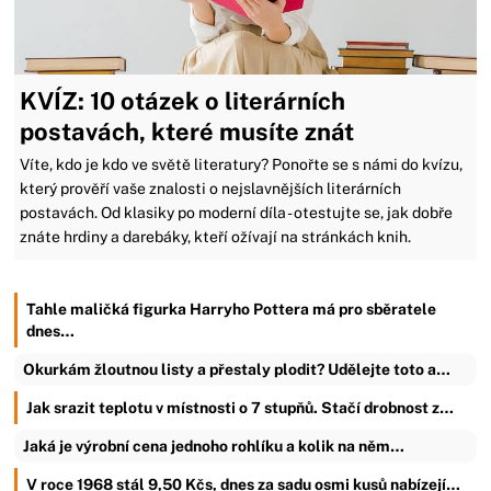
KVÍZ: 10 otázek o literárních
postavách, které musíte znát
Víte, kdo je kdo ve světě literatury? Ponořte se s námi do kvízu,
který prověří vaše znalosti o nejslavnějších literárních
postavách. Od klasiky po moderní díla - otestujte se, jak dobře
znáte hrdiny a darebáky, kteří ožívají na stránkách knih.
Tahle maličká figurka Harryho Pottera má pro sběratele
dnes…
Okurkám žloutnou listy a přestaly plodit? Udělejte toto a…
Jak srazit teplotu v místnosti o 7 stupňů. Stačí drobnost z…
Jaká je výrobní cena jednoho rohlíku a kolik na něm…
V roce 1968 stál 9,50 Kčs, dnes za sadu osmi kusů nabízejí…