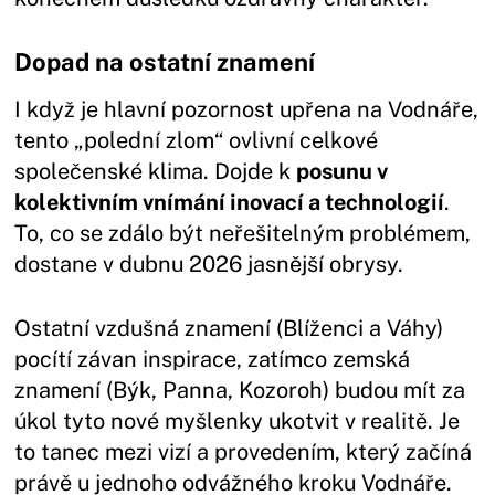
Dopad na ostatní znamení
I když je hlavní pozornost upřena na Vodnáře,
tento „polední zlom“ ovlivní celkové
společenské klima. Dojde k
posunu v
kolektivním vnímání inovací a technologií
.
To, co se zdálo být neřešitelným problémem,
dostane v dubnu 2026 jasnější obrysy.
Ostatní vzdušná znamení (Blíženci a Váhy)
pocítí závan inspirace, zatímco zemská
znamení (Býk, Panna, Kozoroh) budou mít za
úkol tyto nové myšlenky ukotvit v realitě. Je
to tanec mezi vizí a provedením, který začíná
právě u jednoho odvážného kroku Vodnáře.