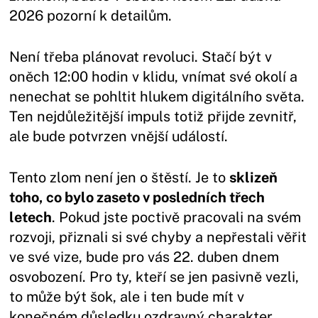
2026 pozorní k detailům.
Není třeba plánovat revoluci. Stačí být v
oněch 12:00 hodin v klidu, vnímat své okolí a
nenechat se pohltit hlukem digitálního světa.
Ten nejdůležitější impuls totiž přijde zevnitř,
ale bude potvrzen vnější událostí.
Tento zlom není jen o štěstí. Je to
sklizeň
toho, co bylo zaseto v posledních třech
letech
. Pokud jste poctivě pracovali na svém
rozvoji, přiznali si své chyby a nepřestali věřit
ve své vize, bude pro vás 22. duben dnem
osvobození. Pro ty, kteří se jen pasivně vezli,
to může být šok, ale i ten bude mít v
konečném důsledku ozdravný charakter.