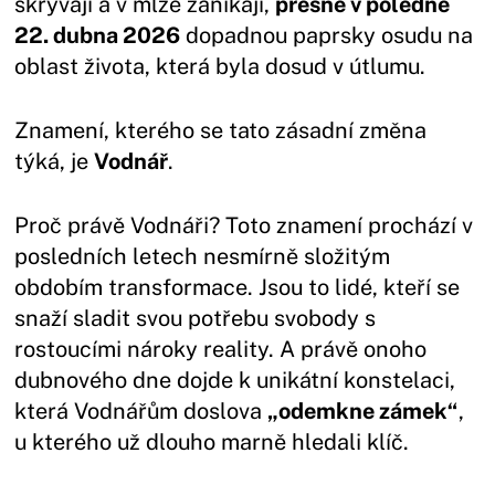
skrývají a v mlze zanikají,
přesně v poledne
22. dubna 2026
dopadnou paprsky osudu na
oblast života, která byla dosud v útlumu.
Znamení, kterého se tato zásadní změna
týká, je
Vodnář
.
Proč právě Vodnáři? Toto znamení prochází v
posledních letech nesmírně složitým
obdobím transformace. Jsou to lidé, kteří se
snaží sladit svou potřebu svobody s
rostoucími nároky reality. A právě onoho
dubnového dne dojde k unikátní konstelaci,
která Vodnářům doslova
„odemkne zámek“
,
u kterého už dlouho marně hledali klíč.