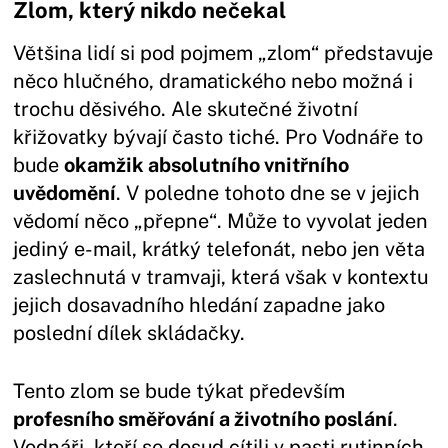
Zlom, který nikdo nečekal
Většina lidí si pod pojmem „zlom“ představuje
něco hlučného, dramatického nebo možná i
trochu děsivého. Ale skutečné životní
křižovatky bývají často tiché. Pro Vodnáře to
bude
okamžik absolutního vnitřního
uvědomění
. V poledne tohoto dne se v jejich
vědomí něco „přepne“. Může to vyvolat jeden
jediný e-mail, krátký telefonát, nebo jen věta
zaslechnutá v tramvaji, která však v kontextu
jejich dosavadního hledání zapadne jako
poslední dílek skládačky.
Tento zlom se bude týkat především
profesního směřování a životního poslání
.
Vodnáři, kteří se dosud cítili v pasti rutinních