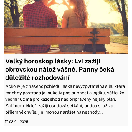
Velký horoskop lásky: Lvi zažijí
obrovskou nálož vášně, Panny čeká
důležité rozhodování
Ačkoliv je z našeho pohledu láska nevyzpytatelná síla, která
mnohdy postrádá jakoukoliv posloupnost a logiku, věřte, že
vesmír už má pro každého z nás připravený nějaký plán.
Zatímco někteří zažijí osudová setkání, budou si užívat
příjemné chvíle, jiní mohou narážet na neshody...
03.04.2025