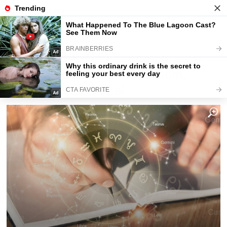
Fajntip.cz
Horoskopy a zvěrokruhy
22. dubna ve 12:00 se změní život
jednomu znamení. Přijde zlom,
který nikdo nečekal