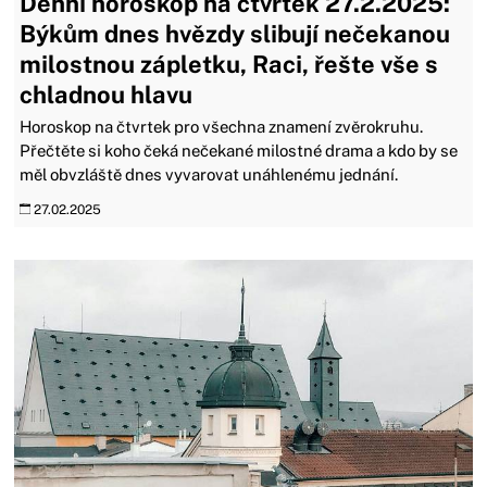
Denní horoskop na čtvrtek 27.2.2025:
Býkům dnes hvězdy slibují nečekanou
milostnou zápletku, Raci, řešte vše s
chladnou hlavu
Horoskop na čtvrtek pro všechna znamení zvěrokruhu.
Přečtěte si koho čeká nečekané milostné drama a kdo by se
měl obvzláště dnes vyvarovat unáhlenému jednání.
27.02.2025