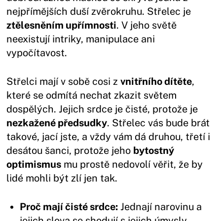
nejpřímějších duší zvěrokruhu. Střelec je
ztělesněním upřímnosti
. V jeho světě
neexistují intriky, manipulace ani
vypočítavost.
Střelci mají v sobě cosi z
vnitřního dítěte
,
které se odmítá nechat zkazit světem
dospělých. Jejich srdce je čisté, protože je
nezkažené předsudky
. Střelec vás bude brát
takové, jací jste, a vždy vám dá druhou, třetí i
desátou šanci, protože jeho
bytostný
optimismus
mu prostě nedovolí věřit, že by
lidé mohli být zlí jen tak.
Proč mají čisté srdce:
Jednají narovinu a
jejich slova se shodují s jejich úmysly.