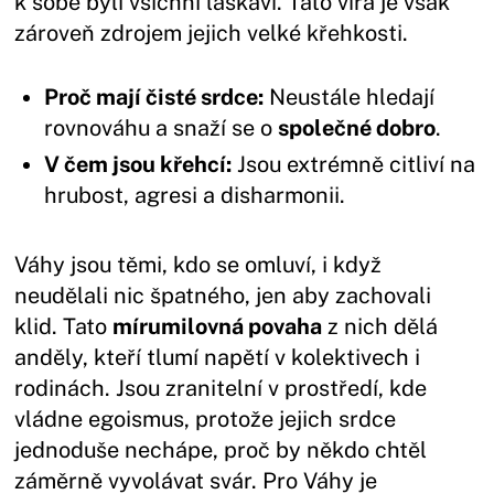
k sobě byli všichni laskaví. Tato víra je však
zároveň zdrojem jejich velké křehkosti.
Proč mají čisté srdce:
Neustále hledají
rovnováhu a snaží se o
společné dobro
.
V čem jsou křehcí:
Jsou extrémně citliví na
hrubost, agresi a disharmonii.
Váhy jsou těmi, kdo se omluví, i když
neudělali nic špatného, jen aby zachovali
klid. Tato
mírumilovná povaha
z nich dělá
anděly, kteří tlumí napětí v kolektivech i
rodinách. Jsou zranitelní v prostředí, kde
vládne egoismus, protože jejich srdce
jednoduše nechápe, proč by někdo chtěl
záměrně vyvolávat svár. Pro Váhy je