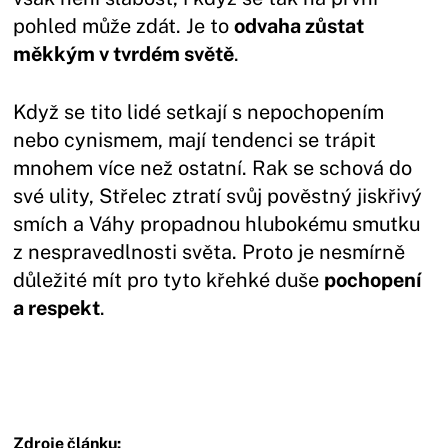
pohled může zdát. Je to
odvaha zůstat
měkkým v tvrdém světě
.
Když se tito lidé setkají s nepochopením
nebo cynismem, mají tendenci se trápit
mnohem více než ostatní. Rak se schová do
své ulity, Střelec ztratí svůj pověstný jiskřivý
smích a Váhy propadnou hlubokému smutku
z nespravedlnosti světa. Proto je nesmírně
důležité mít pro tyto křehké duše
pochopení
a respekt
.
Zdroje článku: