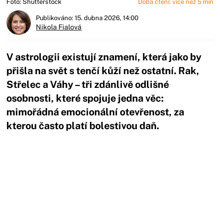
Foto: Shutterstock
Doba čtení: více než 5 min
Publikováno: 15. dubna 2026, 14:00
Nikola Fialová
V astrologii existují znamení, která jako by
přišla na svět s tenčí kůží než ostatní. Rak,
Střelec a Váhy – tři zdánlivě odlišné
osobnosti, které spojuje jedna věc:
mimořádná emocionální otevřenost, za
kterou často platí bolestivou daň.
Začátek reklamy
Konec reklamy