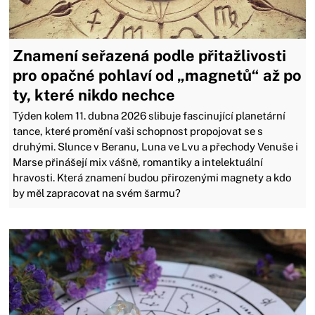
Znamení seřazená podle přitažlivosti
pro opačné pohlaví od „magnetů“ až po
ty, které nikdo nechce
Týden kolem 11. dubna 2026 slibuje fascinující planetární
tance, které promění vaši schopnost propojovat se s
druhými. Slunce v Beranu, Luna ve Lvu a přechody Venuše i
Marse přinášejí mix vášně, romantiky a intelektuální
hravosti. Která znamení budou přirozenými magnety a kdo
by měl zapracovat na svém šarmu?