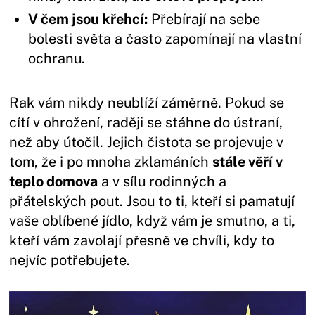
V čem jsou křehcí:
Přebírají na sebe
bolesti světa a často zapomínají na vlastní
ochranu.
Rak vám nikdy neublíží záměrně. Pokud se
cítí v ohrožení, raději se stáhne do ústraní,
než aby útočil. Jejich čistota se projevuje v
tom, že i po mnoha zklamáních
stále věří v
teplo domova
a v sílu rodinných a
přátelských pout. Jsou to ti, kteří si pamatují
vaše oblíbené jídlo, když vám je smutno, a ti,
kteří vám zavolají přesně ve chvíli, kdy to
nejvíc potřebujete.