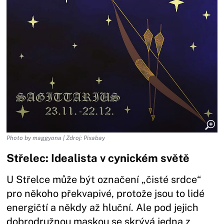
Photo by maggyona | Zdroj: Pixabay
Střelec: Idealista v cynickém světě
U Střelce může být označení „čisté srdce“
pro někoho překvapivé, protože jsou to lidé
energičtí a někdy až hluční. Ale pod jejich
dobrodružnou maskou se skrývá jedna z