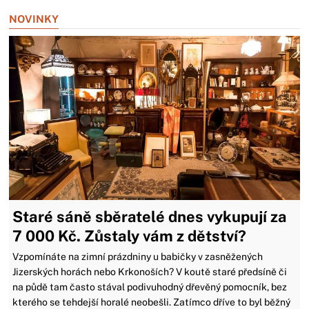
NOVINKY
Staré sáně sběratelé dnes vykupují za
7 000 Kč. Zůstaly vám z dětství?
Vzpomínáte na zimní prázdniny u babičky v zasněžených
Jizerských horách nebo Krkonoších? V koutě staré předsíně či
na půdě tam často stával podivuhodný dřevěný pomocník, bez
kterého se tehdejší horalé neobešli. Zatímco dříve to byl běžný