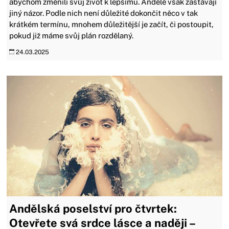
abychom změnili svůj život k lepšímu. Andělé však zastávají
jiný názor. Podle nich není důležité dokončit něco v tak
krátkém termínu, mnohem důležitější je začít, či postoupit,
pokud již máme svůj plán rozdělaný.
24.03.2025
Andělská poselství pro čtvrtek:
Otevřete svá srdce lásce a naději –