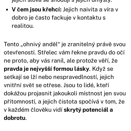
V čem jsou křehcí:
Jejich naivita a víra v
dobro je často fackuje v kontaktu s
realitou.
Tento „ohnivý anděl“ je zranitelný právě svou
otevřeností. Střelec vám řekne pravdu do očí
ne proto, aby vás ranil, ale protože věří, že
pravda je nejvyšší formou lásky
. Když se
setkají se lží nebo nespravedlností, jejich
vnitřní svět se otřese. Jsou to lidé, kteří
dokážou projasnit jakoukoli místnost jen svou
přítomností, a jejich čistota spočívá v tom, že
v každém člověku vidí
skrytý potenciál a
dobrotu
.