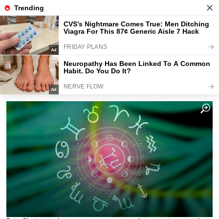
Fajntip.cz
Horoskopy a zvěrokruhy
V tomto znamení se rodí lidé s
nejčistším srdcem. Křehcí andělé,
kterým je snadné ublížit