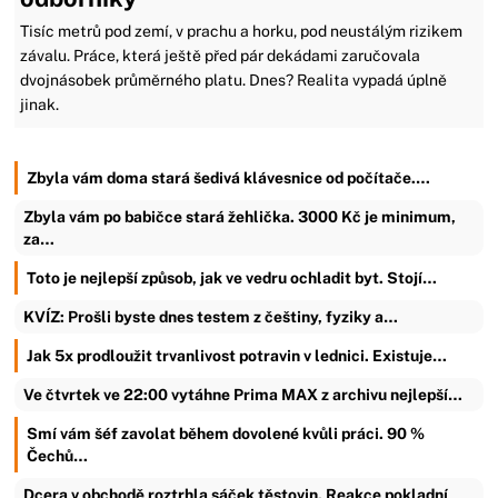
Tisíc metrů pod zemí, v prachu a horku, pod neustálým rizikem
závalu. Práce, která ještě před pár dekádami zaručovala
dvojnásobek průměrného platu. Dnes? Realita vypadá úplně
jinak.
Zbyla vám doma stará šedivá klávesnice od počítače.…
Zbyla vám po babičce stará žehlička. 3000 Kč je minimum,
za…
Toto je nejlepší způsob, jak ve vedru ochladit byt. Stojí…
KVÍZ: Prošli byste dnes testem z češtiny, fyziky a…
Jak 5x prodloužit trvanlivost potravin v lednici. Existuje…
Ve čtvrtek ve 22:00 vytáhne Prima MAX z archivu nejlepší…
Smí vám šéf zavolat během dovolené kvůli práci. 90 %
Čechů…
Dcera v obchodě roztrhla sáček těstovin. Reakce pokladní