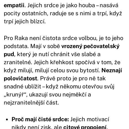
empatii
. Jejich srdce je jako houba – nasává
pocity ostatních, raduje se s nimi a trpí, když
trpí jejich blízcí.
Pro Raka není čistota srdce volbou, je to jeho
podstata. Mají v sobě
vrozený pečovatelský
pud
, který je nutí chránit vše slabé a
zranitelné. Jejich křehkost spočívá v tom, že
když milují, milují celou svou bytostí.
Neznají
polovičatost
. Právě proto je pro ně tak
snadné ublížit – když někomu otevřou svůj
„krunýř“, ukazují svou nejměkčí a
nejzranitelnější část.
Proč mají čisté srdce:
Jejich motivací
nikdy není zisk, ale
citové propojení
.