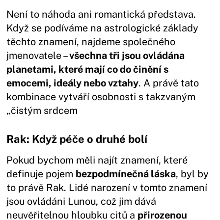
Není to náhoda ani romantická představa.
Když se podíváme na astrologické základy
těchto znamení, najdeme společného
jmenovatele –
všechna tři jsou ovládána
planetami, které mají co do činění s
emocemi, ideály nebo vztahy
. A právě tato
kombinace vytváří osobnosti s takzvaným
„čistým srdcem
Rak: Když péče o druhé bolí
Pokud bychom měli najít znamení, které
definuje pojem
bezpodmínečná láska
, byl by
to právě Rak. Lidé narození v tomto znamení
jsou ovládáni Lunou, což jim dává
neuvěřitelnou hloubku citů a
přirozenou