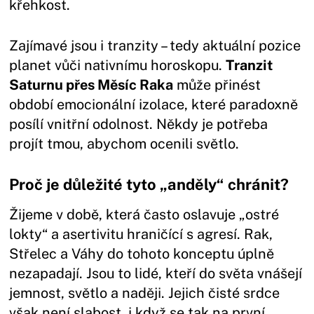
křehkost.
Zajímavé jsou i tranzity – tedy aktuální pozice
planet vůči nativnímu horoskopu.
Tranzit
Saturnu přes Měsíc Raka
může přinést
období emocionální izolace, které paradoxně
posílí vnitřní odolnost. Někdy je potřeba
projít tmou, abychom ocenili světlo.
Proč je důležité tyto „anděly“ chránit?
Žijeme v době, která často oslavuje „ostré
lokty“ a asertivitu hraničící s agresí. Rak,
Střelec a Váhy do tohoto konceptu úplně
nezapadají. Jsou to lidé, kteří do světa vnášejí
jemnost, světlo a naději. Jejich čisté srdce
však není slabost, i když se tak na první