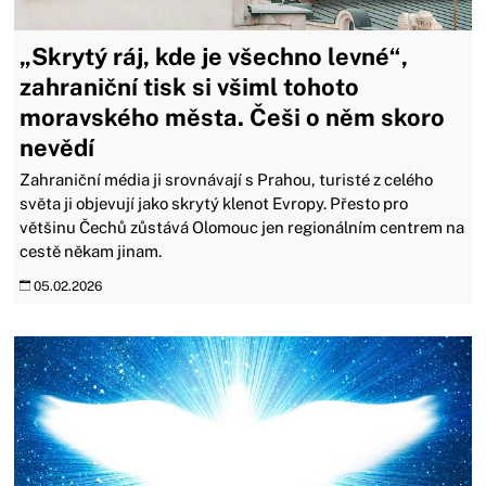
„Skrytý ráj, kde je všechno levné“,
zahraniční tisk si všiml tohoto
moravského města. Češi o něm skoro
nevědí
Zahraniční média ji srovnávají s Prahou, turisté z celého
světa ji objevují jako skrytý klenot Evropy. Přesto pro
většinu Čechů zůstává Olomouc jen regionálním centrem na
cestě někam jinam.
05.02.2026