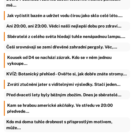
mě…
Jak vyčistit bazén a udržet vodu čirou jako sklo celé léto.…
Ani 20:00, ani 23:00. Vědci našli nejlepší dobu pro zdraví…
Sběratelé z celého světa hledají tuhle nenápadnou lampu.…
Češi srovnávají se zemí dřevěné zahradní pergoly. Věc,…
Kousek od D4 se nachází zázrak. Kdo se v něm jednou
vykoupe…
KVÍZ: Botanický přehled - Ověřte si, jak dobře znáte stromy…
Zvrátí ztučnění jater s viditelnými výsledky. Stačí jeden…
Před dvaceti lety byly běžným zbožím. Dnes je sběratelé…
Kam se hrabou americké akčňáky. Ve středu ve 20:00
předvede…
Kdo má doma tuhle drobnost s přisprostlým motivem,
může…