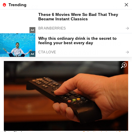
Fajntip.cz
Magazín
Dnes večer poběží na Nově film,
který rozhádal republiku. Jedni ho
milují, druzí z duše nenávidí