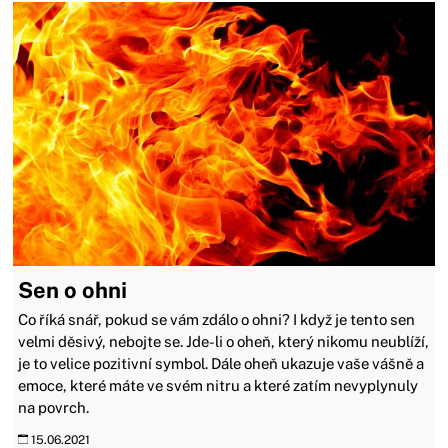
Sen o ohni
Co říká snář, pokud se vám zdálo o ohni? I když je tento sen
velmi děsivý, nebojte se. Jde-li o oheň, který nikomu neublíží,
je to velice pozitivní symbol. Dále oheň ukazuje vaše vášně a
emoce, které máte ve svém nitru a které zatím nevyplynuly
na povrch.
15.06.2021