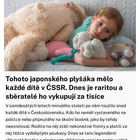
Tohoto japonského plyšáka mělo
každé dítě v ČSSR. Dnes je raritou a
sběratelé ho vykupují za tisíce
V osmdesátých letech minulého století po něm toužilo snad
každé dítě v Československu. Kdo ho neměl vystaveného na
poličce nebo připnutého na školní brašně, jako by tehdy
neexistoval. Rodiče na něj stáli nekonečné fronty a platili za
něj těžce vydobytými poukazy. Dnes se tato legendární
chlupatá hračka s plastovým obličejem vrací na scénu v plné