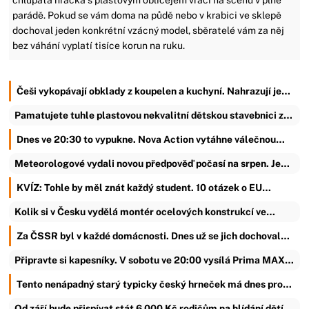
parádě. Pokud se vám doma na půdě nebo v krabici ve sklepě
dochoval jeden konkrétní vzácný model, sběratelé vám za něj
bez váhání vyplatí tisíce korun na ruku.
Češi vykopávají obklady z koupelen a kuchyní. Nahrazují je…
Pamatujete tuhle plastovou nekvalitní dětskou stavebnici z…
Dnes ve 20:30 to vypukne. Nova Action vytáhne válečnou…
Meteorologové vydali novou předpověď počasí na srpen. Je…
KVÍZ: Tohle by měl znát každý student. 10 otázek o EU…
Kolik si v Česku vydělá montér ocelových konstrukcí ve…
Za ČSSR byl v každé domácnosti. Dnes už se jich dochoval…
Připravte si kapesníky. V sobotu ve 20:00 vysílá Prima MAX…
Tento nenápadný starý typicky český hrneček má dnes pro…
Od září bude přispívat stát 6 000 Kč rodičům na hlídání dětí