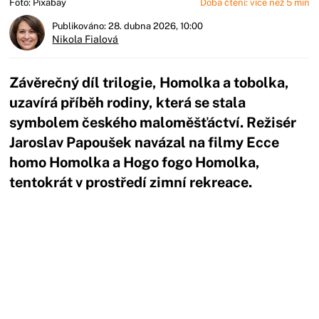
Foto: Pixabay
Doba čtení: více než 5 min
Publikováno: 28. dubna 2026, 10:00
Nikola Fialová
Závěrečný díl trilogie, Homolka a tobolka,
uzavírá příběh rodiny, která se stala
symbolem českého maloměšťáctví. Režisér
Jaroslav Papoušek navázal na filmy Ecce
homo Homolka a Hogo fogo Homolka,
tentokrát v prostředí zimní rekreace.
Začátek reklamy
Konec reklamy