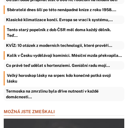
Sběratelé dnes šílí po této nenápadné knize z roku 1958.…
Klasické klimatizace končí. Evropa se vrací k systému,…
Tento starý popelník z dob ČSR měl doma každý dělník.
Teď…
KVÍZ: 10 otázek z moderních technologií, které prověří…
Kolik v Česku vydělávají kominíci. Měsíční mzda překvapila…
Co právě teď udělat s hortenziemi. Geniální radu mojí…
Velký horoskop lásky na srpen: kdo konečně potká svoji
lásku
Termoska na zmrzlinu byla dříve nutností v každé
domácnosti…
MOŽNÁ JSTE ZMEŠKALI