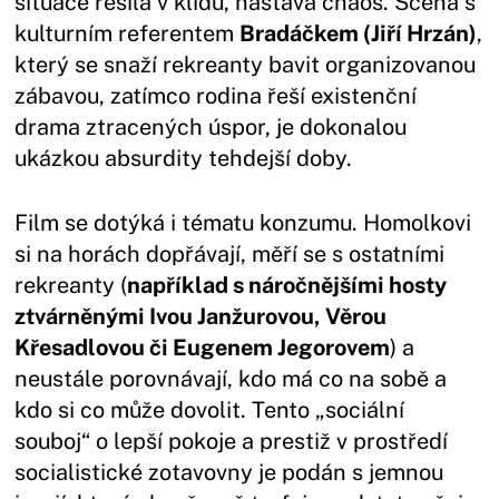
situace řešila v klidu, nastává chaos. Scéna s
kulturním referentem
Bradáčkem (Jiří Hrzán)
,
který se snaží rekreanty bavit organizovanou
zábavou, zatímco rodina řeší existenční
drama ztracených úspor, je dokonalou
ukázkou absurdity tehdejší doby.
Film se dotýká i tématu konzumu. Homolkovi
si na horách dopřávají, měří se s ostatními
rekreanty (
například s náročnějšími hosty
ztvárněnými Ivou Janžurovou, Věrou
Křesadlovou či Eugenem Jegorovem
) a
neustále porovnávají, kdo má co na sobě a
kdo si co může dovolit. Tento „sociální
souboj“ o lepší pokoje a prestiž v prostředí
socialistické zotavovny je podán s jemnou