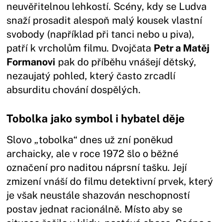
neuvěřitelnou lehkostí. Scény, kdy se Ludva
snaží prosadit alespoň malý kousek vlastní
svobody (například při tanci nebo u piva),
patří k vrcholům filmu. Dvojčata
Petr a Matěj
Formanovi
pak do příběhu vnášejí dětský,
nezaujatý pohled, který často zrcadlí
absurditu chování dospělých.
Tobolka jako symbol i hybatel děje
Slovo „tobolka“ dnes už zní poněkud
archaicky, ale v roce 1972 šlo o běžné
označení pro naditou náprsní tašku. Její
zmizení vnáší do filmu detektivní prvek, který
je však neustále shazován neschopností
postav jednat racionálně. Místo aby se