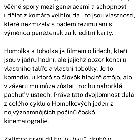
věčné spory mezi generacemi a schopnost
udělat z komára velblouda – to jsou vlastnosti,
které nezmizely s pádem režimu ani s
výměnou peněženek za kreditní karty.
Homolka a tobolka je filmem o lidech, kteří
jsou v jádru hodní, ale jejichž obzor končí u
vlastního talíře a vlastní tobolky. Je to
komedie, u které se člověk hlasitě směje, ale
v závěru mu může zůstat trochu nahořklá
pachuť v ústech. Právě tato dvojlomnost dělá
z celého cyklu o Homolkových jeden z
nejvýznamnějších počinů české
kinematografie.
Zatímco první díl byl o „bytí“, druhý o