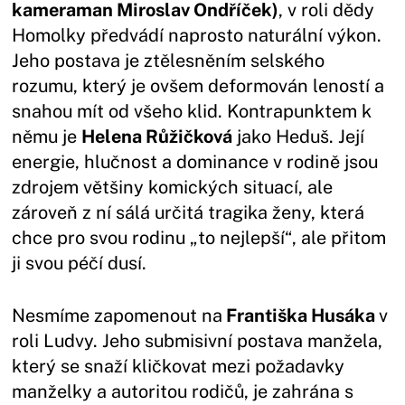
kameraman Miroslav Ondříček)
, v roli dědy
Homolky předvádí naprosto naturální výkon.
Jeho postava je ztělesněním selského
rozumu, který je ovšem deformován leností a
snahou mít od všeho klid. Kontrapunktem k
němu je
Helena Růžičková
jako Heduš. Její
energie, hlučnost a dominance v rodině jsou
zdrojem většiny komických situací, ale
zároveň z ní sálá určitá tragika ženy, která
chce pro svou rodinu „to nejlepší“, ale přitom
ji svou péčí dusí.
Nesmíme zapomenout na
Františka Husáka
v
roli Ludvy. Jeho submisivní postava manžela,
který se snaží kličkovat mezi požadavky
manželky a autoritou rodičů, je zahrána s