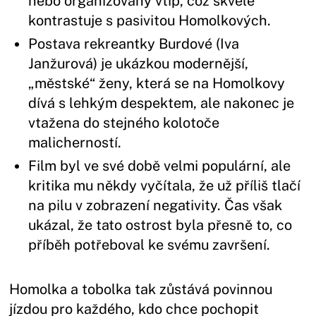
nebo organizovaný vtip, což skvěle
kontrastuje s pasivitou Homolkových.
Postava rekreantky Burdové (Iva
Janžurová) je ukázkou modernější,
„městské“ ženy, která se na Homolkovy
dívá s lehkým despektem, ale nakonec je
vtažena do stejného kolotoče
malicherností.
Film byl ve své době velmi populární, ale
kritika mu někdy vyčítala, že už příliš tlačí
na pilu v zobrazení negativity. Čas však
ukázal, že tato ostrost byla přesně to, co
příběh potřeboval ke svému završení.
Homolka a tobolka tak zůstává povinnou
jízdou pro každého, kdo chce pochopit