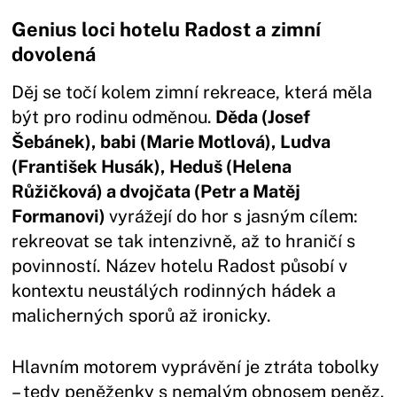
Genius loci hotelu Radost a zimní
dovolená
Děj se točí kolem zimní rekreace, která měla
být pro rodinu odměnou.
Děda (Josef
Šebánek), babi (Marie Motlová), Ludva
(František Husák), Heduš (Helena
Růžičková) a dvojčata (Petr a Matěj
Formanovi)
vyrážejí do hor s jasným cílem:
rekreovat se tak intenzivně, až to hraničí s
povinností. Název hotelu Radost působí v
kontextu neustálých rodinných hádek a
malicherných sporů až ironicky.
Hlavním motorem vyprávění je ztráta tobolky
– tedy peněženky s nemalým obnosem peněz.