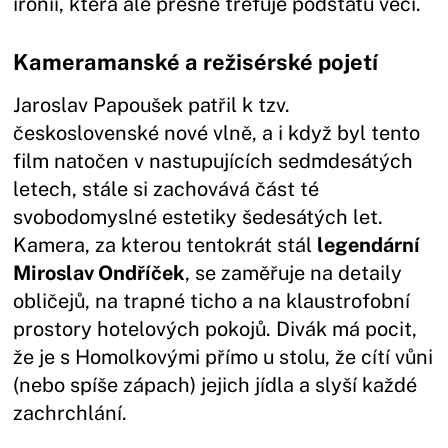
ironií, která ale přesně trefuje podstatu věci.
Kameramanské a režisérské pojetí
Jaroslav Papoušek patřil k tzv.
československé nové vlně, a i když byl tento
film natočen v nastupujících sedmdesátých
letech, stále si zachovává část té
svobodomyslné estetiky šedesátých let.
Kamera, za kterou tentokrát stál
legendární
Miroslav Ondříček
, se zaměřuje na detaily
obličejů, na trapné ticho a na klaustrofobní
prostory hotelových pokojů. Divák má pocit,
že je s Homolkovými přímo u stolu, že cítí vůni
(nebo spíše zápach) jejich jídla a slyší každé
zachrchlání.