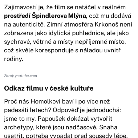
Zajímavostí je, že film se natáčel v reálném
prostředí Špindlerova Mlýna
, což mu dodává
na autenticitě. Zimní atmosféra Krkonoš není
zobrazena jako idylická pohlednice, ale jako
sychravé, větrné a místy nepříjemné místo,
což skvěle koresponduje s náladou uvnitř
rodiny.
Zdroj: youtube.com
Odkaz filmu v české kultuře
Proč nás Homolkovi baví i po více než
padesáti letech? Odpověď je jednoduchá:
jsme to my. Papoušek dokázal vytvořit
archetypy, které jsou nadčasové. Snaha
ušetřit, potřeba vypadat před sousedy lépe,