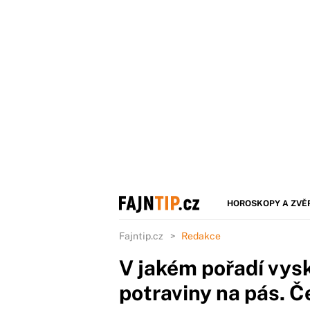
HOROSKOPY A ZVĚ
Fajntip.cz
Redakce
V jakém pořadí vys
potraviny na pás. Če