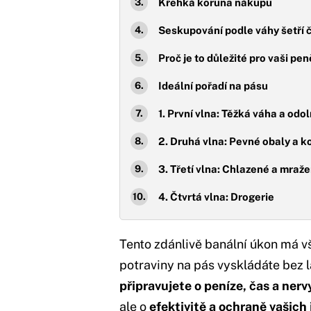
Křehká koruna nákupu
Seskupování podle váhy šetří 
Proč je to důležité pro vaši p
Ideální pořadí na pásu
1. První vlna: Těžká váha a odo
2. Druhá vlna: Pevné obaly a k
3. Třetí vlna: Chlazené a mraže
4. Čtvrtá vlna: Drogerie
Tento zdánlivě banální úkon má vš
potraviny na pás vyskládáte bez 
připravujete o peníze, čas a nerv
ale o
efektivitě a ochraně vašich 