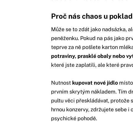
Proč nás chaos u poklad
Může se to zdát jako nadsázka, a
peněženku. Pokud na pás jako prv
teprve za ně pošlete karton mlék
potraviny, prasklé obaly nebo vy
které jste zaplatili, ale které pr
Nutnost
kupovat nové jídlo
místo 
prvním skrytým nákladem. Tím d
pultu věci přeskládávat, protože 
hrnou konzervy, zdržujete sebe i 
psychické pohodě.