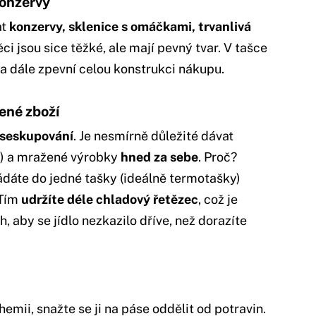
konzervy
at
konzervy, sklenice s omáčkami, trvanlivá
ěci jsou sice těžké, ale mají pevný tvar. V tašce
a dále zpevní celou konstrukci nákupu.
žené zboží
 seskupování
. Je nesmírně důležité dávat
so) a mražené výrobky
hned za sebe
. Proč?
ádáte do jedné tašky (ideálně termotašky)
 Tím
udržíte déle chladový řetězec
, což je
, aby se jídlo nezkazilo dříve, než dorazíte
hemii, snažte se ji na páse oddělit od potravin.