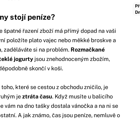
Př
Dn
ny stojí peníze?
le špatné řazení zboží má přímý dopad na vaši
ní položíte plato vajec nebo měkké broskve a
a, zaděláváte si na problém.
Rozmačkané
teklé jogurty
jsou znehodnoceným zbožím,
avděpodobně skončí v koši.
toho, které se cestou z obchodu zničilo, je
ruhým je
ztráta času
. Když musíte u balicího
se vám na dno tašky dostala vánočka a na ni se
ostatní. A jak známo, čas jsou peníze, nemluvě o