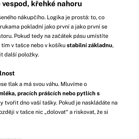
é vespod, křehké nahoru
eného nákupčího. Logika je prostá: to, co
 rukama pokladní jako první a jako první se
storu. Pokud tedy na začátek pásu umístíte
si tím v tašce nebo v košíku
stabilní základnu
,
t další položky.
olnost
ese tlak a má svou váhu. Mluvíme o
mléka, pracích prášcích nebo pytlích s
y tvořit dno vaší tašky. Pokud je naskládáte na
ději v tašce nic „dolovat“ a riskovat, že si