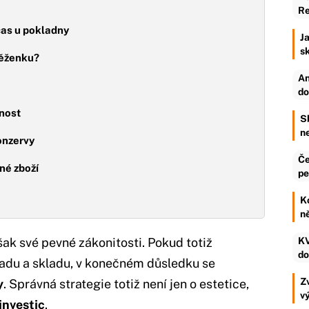
Re
čas u pokladny
Ja
s
eněženku?
An
do
lnost
S
n
onzervy
Če
né zboží
pe
K
n
ak své pevné zákonitosti. Pokud totiž
KV
do
ladu a skladu, v konečném důsledku se
Zv
y
. Správná strategie totiž není jen o estetice,
v
investic
.