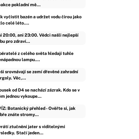
akce pokladní mě…
k vyčistit bazén a udržet vodu čirou jako
klo celé léto.…
i 20:00, ani 23:00. Vědci našli nejlepší
bu pro zdraví…
běratelé z celého světa hledají tuhle
enápadnou lampu.…
ši srovnávají se zemí dřevěné zahradní
rgoly. Věc,…
ousek od D4 se nachází zázrak. Kdo se v
ěm jednou vykoupe…
ÍZ: Botanický přehled - Ověřte si, jak
bře znáte stromy…
rátí ztučnění jater s viditelnými
ýsledky. Stačí jeden…