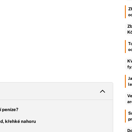
Z
o
Zb
Kč
To
o
KV
fy
Ja
l
Ve
ar
í peníze?
S
p
od, křehké nahoru
Dc