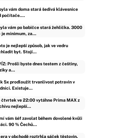
byla vám doma stará šedivá klávesnice
d počítače.…
yla vám po babičce stará žehlička. 3000
 je minimum, za…
to je nejlepší způsob, jak ve vedru
chladit byt. Stojí…
ÍZ: Prošli byste dnes testem z češtiny,
ziky a…
k 5x prodloužit trvanlivost potravin v
ednici. Existuje…
 čtvrtek ve 22:00 vytáhne Prima MAX z
chivu nejlepší…
mí vám šéf zavolat během dovolené kvůli
ráci. 90 % Čechů…
era v obchodě roztrhla sáček těstovin.