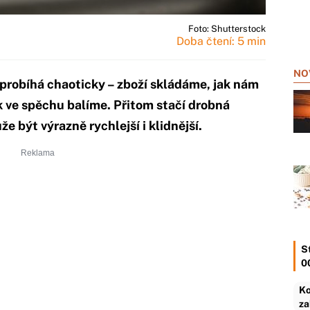
Foto: Shutterstock
Doba čtení: 5 min
NO
probíhá chaoticky – zboží skládáme, jak nám
k ve spěchu balíme. Přitom stačí drobná
 být výrazně rychlejší i klidnější.
S
0
Ko
za