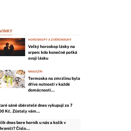
VINKY
HOROSKOPY A ZVĚROKRUHY
Velký horoskop lásky na
srpen: kdo konečně potká
svoji lásku
MAGAZÍN
Termoska na zmrzlinu byla
dříve nutností v každé
domácnosti…
taré sáně sběratelé dnes vykupují za 7
00 Kč. Zůstaly vám…
lik dnes bere horník u nás a kolik v
hraničí? Číslo…