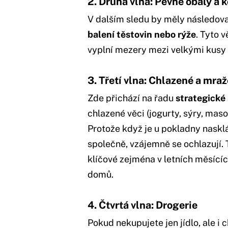
2. Druhá vlna: Pevné obaly a 
V dalším sledu by měly následov
balení těstovin nebo rýže
. Tyto v
vyplní mezery mezi velkými kusy 
3. Třetí vlna: Chlazené a mra
Zde přichází na řadu
strategické
chlazené věci (jogurty, sýry, ma
Protože když je u pokladny naskl
společně, vzájemně se ochlazují.
klíčové zejména v letních měsících
domů.
4. Čtvrtá vlna: Drogerie
Pokud nekupujete jen jídlo, ale i c