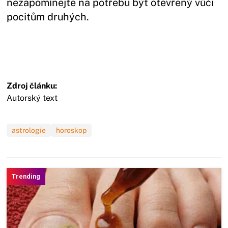
nezapomínejte na potřebu být otevřený vůči
pocitům druhých.
Zdroj článku:
Autorský text
astrologie
horoskop