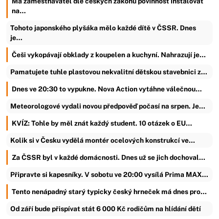
Má zaměstnavatel dle českých zákonů povinnost instalovat
na…
Tohoto japonského plyšáka mělo každé dítě v ČSSR. Dnes
je…
Češi vykopávají obklady z koupelen a kuchyní. Nahrazují je…
Pamatujete tuhle plastovou nekvalitní dětskou stavebnici z…
Dnes ve 20:30 to vypukne. Nova Action vytáhne válečnou…
Meteorologové vydali novou předpověď počasí na srpen. Je…
KVÍZ: Tohle by měl znát každý student. 10 otázek o EU…
Kolik si v Česku vydělá montér ocelových konstrukcí ve…
Za ČSSR byl v každé domácnosti. Dnes už se jich dochoval…
Připravte si kapesníky. V sobotu ve 20:00 vysílá Prima MAX…
Tento nenápadný starý typicky český hrneček má dnes pro…
Od září bude přispívat stát 6 000 Kč rodičům na hlídání dětí