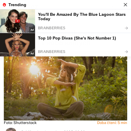
Fajntip.cz
Horoskopy a zvěrokruhy
Týdenní horoskop: Objevte nové
horizonty i v sobě samých
Foto: Shutterstock
Doba čtení: 5 min