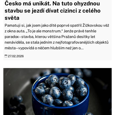
Česko má unikát. Na tuto ohyzdnou
stavbu se jezdí dívat cizinci z celého
světa
Pamatuji si, jak jsem jako dítě poprvé spatřil Žižkovskou věž
z okna auta. „To je ale monstrum.“ Jenže právě tenhle
paradox – stavba, kterou většina Pražanů desítky let
nenáviděla, se stala jedním z nejfotografovanějších objektů
města – vypovídá o něčem hlubším než jen o...
27.02.2026