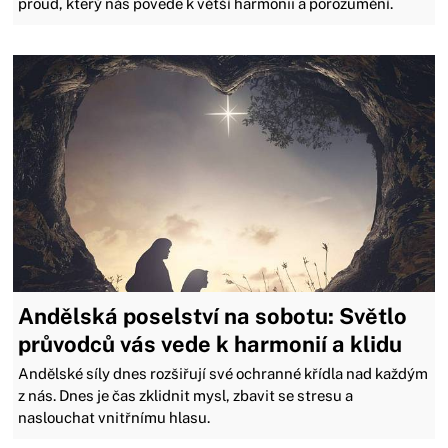
proud, který nás povede k větší harmonii a porozumění.
Andělská poselství na sobotu: Světlo
průvodců vás vede k harmonií a klidu
Andělské síly dnes rozšiřují své ochranné křídla nad každým
z nás. Dnes je čas zklidnit mysl, zbavit se stresu a
naslouchat vnitřnímu hlasu.