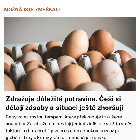
MOŽNÁ JSTE ZMEŠKALI
Zdražuje důležitá potravina. Češi si
dělají zásoby a situaci ještě zhoršují
Ceny vajec rostou tempem, které překvapuje i zkušené
analytiky. Za zdražením nestojí jediný viník, ale složitá směs
faktorů - od ptačí chřipky přes energetickou krizi až po
globální trhy s krmivy. Co to znamená pro české