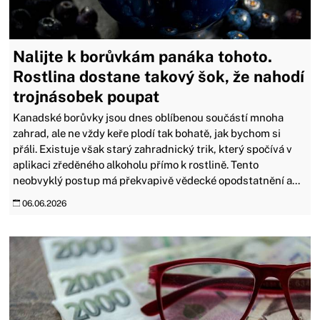
Nalijte k borůvkám panáka tohoto.
Rostlina dostane takový šok, že nahodí
trojnásobek poupat
Kanadské borůvky jsou dnes oblíbenou součástí mnoha
zahrad, ale ne vždy keře plodí tak bohatě, jak bychom si
přáli. Existuje však starý zahradnický trik, který spočívá v
aplikaci zředěného alkoholu přímo k rostlině. Tento
neobvyklý postup má překvapivě vědecké opodstatnění a...
06.06.2026