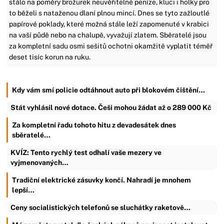
stálo na poměry brožurek neuvěřitelné peníze, kluci i holky pro
to běželi s nataženou dlaní plnou mincí. Dnes se tyto zažloutlé
papírové poklady, které možná stále leží zapomenuté v krabici
na vaší půdě nebo na chalupě, vyvažují zlatem. Sběratelé jsou
za kompletní sadu osmi sešitů ochotni okamžitě vyplatit téměř
deset tisíc korun na ruku.
Kdy vám smí policie odtáhnout auto při blokovém čištění…
Stát vyhlásil nové dotace. Češi mohou žádat až o 289 000 Kč
Za kompletní řadu tohoto hitu z devadesátek dnes
sběratelé…
KVÍZ: Tento rychlý test odhalí vaše mezery ve
vyjmenovaných…
Tradiční elektrické zásuvky končí. Nahradí je mnohem
lepší…
Ceny socialistických telefonů se sluchátky raketově…