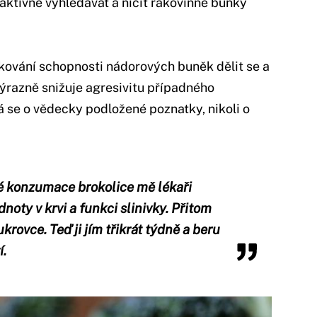
aktivně vyhledávat a ničit rakovinné buňky
okování schopnosti nádorových buněk dělit se a
 výrazně snižuje agresivitu případného
se o vědecky podložené poznatky, nikoli o
né konzumace brokolice mě lékaři
noty v krvi a funkci slinivky. Přitom
rovce. Teď ji jím třikrát týdně a beru
í.