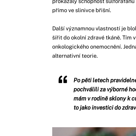
prokázaly schopnost sulforafanu 
přímo ve slinivce břišní.
Další významnou vlastností je bl
šířit do okolní zdravé tkáně. Tím
onkologického onemocnění. Jedná 
alternativní teorie.
Po pěti letech pravidel
pochválili za výborné hod
mám v rodině sklony k cuk
to jako investici do zdrav