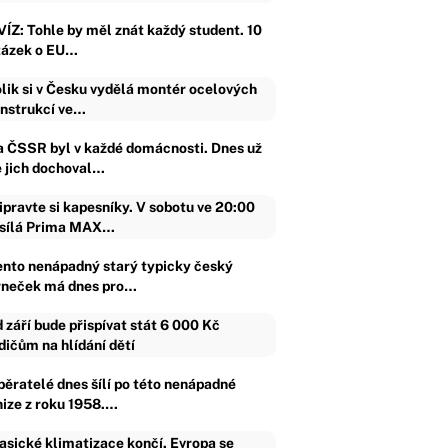
VÍZ: Tohle by měl znát každý student. 10
tázek o EU…
lik si v Česku vydělá montér ocelových
nstrukcí ve…
a ČSSR byl v každé domácnosti. Dnes už
e jich dochoval…
ipravte si kapesníky. V sobotu ve 20:00
sílá Prima MAX…
ento nenápadný starý typicky český
rneček má dnes pro…
 září bude přispívat stát 6 000 Kč
dičům na hlídání dětí
běratelé dnes šílí po této nenápadné
nize z roku 1958.…
asické klimatizace končí. Evropa se