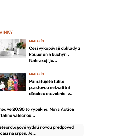
VINKY
MAGAZÍN
Češi vykopávají obklady z
koupelen a kuchyní.
Nahrazují je…
MAGAZÍN
Pamatujete tuhle
plastovou nekvalitní
dětskou stavebnici z…
nes ve 20:30 to vypukne. Nova Action
ytáhne válečnou…
teorologové vydali novou předpověď
časí na srpen. Je…