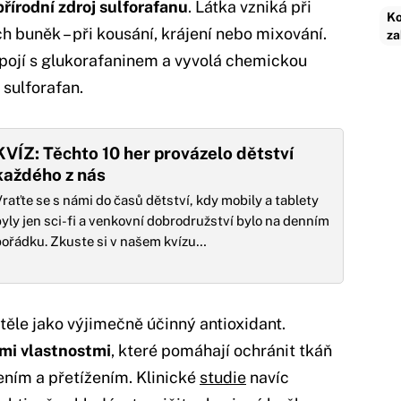
přírodní zdroj sulforafanu
. Látka vzniká při
Ko
 buněk – při kousání, krájení nebo mixování.
za
spojí s glukorafaninem a vyvolá chemickou
 sulforafan.
KVÍZ: Těchto 10 her provázelo dětství
každého z nás
raťte se s námi do časů dětství, kdy mobily a tablety
yly jen sci-fi a venkovní dobrodružství bylo na denním
ořádku. Zkuste si v našem kvízu…
těle jako výjimečně účinný antioxidant.
ými vlastnostmi
, které pomáhají ochránit tkáň
ním a přetížením. Klinické
studie
navíc