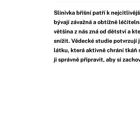
Slinivka břišní patří k nejcitliv
bývají závažná a obtížně léčiteln
většina z nás zná od dětství a kt
snížit. Vědecké studie potvrzují 
látku, která aktivně chrání tkáň
ji správně připravit, aby si zacho