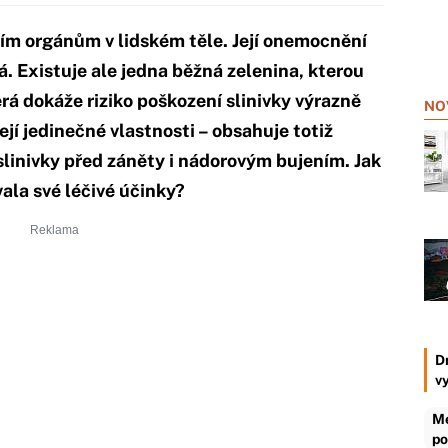
ějším orgánům v lidském těle. Její onemocnění
á. Existuje ale jedna běžná zelenina, kterou
erá dokáže riziko poškození slinivky výrazně
NO
její jedinečné vlastnosti – obsahuje totiž
 slinivky před záněty i nádorovým bujením. Jak
vala své léčivé účinky?
D
v
Me
po