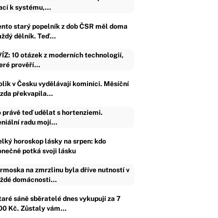
ací k systému,…
ento starý popelník z dob ČSR měl doma
aždý dělník. Teď…
ÍZ: 10 otázek z moderních technologií,
eré prověří…
olik v Česku vydělávají kominíci. Měsíční
zda překvapila…
 právě teď udělat s hortenziemi.
niální radu mojí…
elký horoskop lásky na srpen: kdo
onečně potká svoji lásku
rmoska na zmrzlinu byla dříve nutností v
ždé domácnosti…
taré sáně sběratelé dnes vykupují za 7
00 Kč. Zůstaly vám…