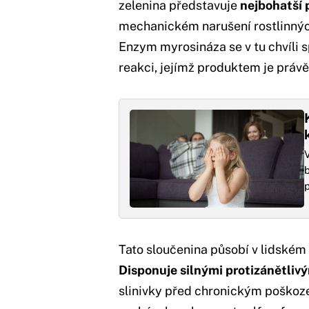
zelenina představuje
nejbohatší 
mechanickém narušení rostlinných
Enzym myrosináza se v tu chvíli 
reakci, jejímž produktem je právě
V
b
p
Tato sloučenina působí v lidském 
Disponuje silnými protizánětliv
slinivky před chronickým poškoze