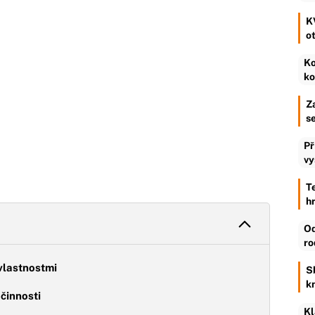
K
o
Ko
ko
Z
s
Př
vy
T
h
Od
ro
vlastnostmi
S
k
činnosti
Kl