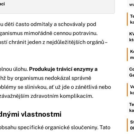
nci
vr
T
k
ou děti často odmítaly a schovávaly pod
organismus mimořádně cennou potravinu.
KV
kt
tí chránit jeden z nejdůležitějších orgánů –
K
m
elnou úlohu.
Produkuje trávicí enzymy a
Co
Ge
ichž by organismus nedokázal správně
blémy se slinivkou, ať už jde o zánětlivá nebo
V
k
jzávažnějším zdravotním komplikacím.
Te
ka
ádnými vlastnostmi
S
obsahu specifické organické sloučeniny. Tato
0