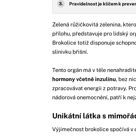
Pravidelnost je klíčem k preve
Zelená růžičkovitá zelenina, kter
přílohu, představuje pro lidský 
Brokolice totiž disponuje schopnos
slinivku břišní.
Tento orgán má v těle nenahradit
hormony včetně inzulínu
, bez n
zpracovávat energii z potravy. Pro
nádorová onemocnění, patří k ne
Unikátní látka s mimoř
Výjimečnost brokolice spočívá v 