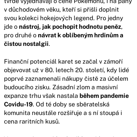
tvrdě vyjednávají o ceně Pokémonů, i na pány
v důchodovém věku, kteří si přišli doplnit
svou kolekci hokejových legend. Pro jedny
jde o
nástroj, jak pochopit hodnotu peněz
,
pro druhé o
návrat k oblíbeným hrdinům a
čistou nostalgii
.
Finanční potenciál karet se začal v zámoří
objevovat už v 80. letech 20. století, kdy lidé
poprvé zaznamenali nákupy čistě za účelem
budoucího zisku. Zásadní zlom a masivní
expanze trhu však nastala
během pandemie
Covidu-19
. Od té doby se sběratelská
komunita neustále rozšiřuje a s ní stoupá i
cena raritních kusů.