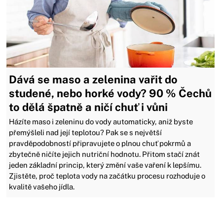
Dává se maso a zelenina vařit do
studené, nebo horké vody? 90 % Čechů
to dělá špatně a ničí chuť i vůni
Házíte maso i zeleninu do vody automaticky, aniž byste
přemýšleli nad její teplotou? Pak se s největší
pravděpodobností připravujete o plnou chuť pokrmů a
zbytečně ničíte jejich nutriční hodnotu. Přitom stačí znát
jeden základní princip, který změní vaše vaření k lepšímu.
Zjistěte, proč teplota vody na začátku procesu rozhoduje o
kvalitě vašeho jídla.
Zavřít reklamu