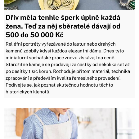
Dřív měla tenhle šperk úplně každá
žena. Teď za něj sběratelé dávají od
500 do 50 000 Kč
Reliéfní portréty vyřezávané do lastur nebo drahých
kamenů zdobily kdysi každou elegantní dámu. Dnes tyto
miniaturní sochařské práce znovu získávají na ceně.
Starožitné kameje se prodávají za částky od několika set až
po desítky tisíc korun. Rozhoduje přitom materiál, technika
zpracování a především kvalita řemeslného provedení.
Podívejte se, jak poznat skutečnou hodnotu těchto
historických klenotů.