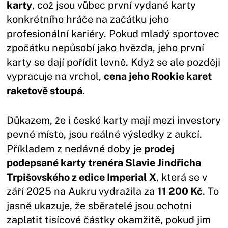
karty
, což jsou vůbec první vydané karty
konkrétního hráče na začátku jeho
profesionální kariéry. Pokud mladý sportovec
zpočátku nepůsobí jako hvězda, jeho první
karty se dají pořídit levně. Když se ale později
vypracuje na vrchol,
cena jeho Rookie karet
raketově stoupá
.
Důkazem, že i české karty mají mezi investory
pevné místo, jsou reálné výsledky z aukcí.
Příkladem z nedávné doby je
prodej
podepsané karty trenéra Slavie Jindřicha
Trpišovského z edice Imperial X
, která se v
září 2025 na Aukru vydražila za
11 200 Kč
. To
jasně ukazuje, že sběratelé jsou ochotni
zaplatit tisícové částky okamžitě, pokud jim