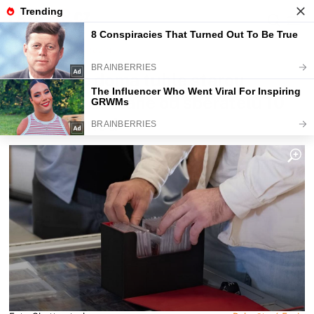
Fajntip.cz
Magazín
Kdo najde doma tuhle starou
kartičku, dostane od sběratelů 10
000 Kč ihned