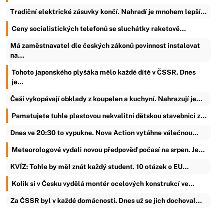
Tradiční elektrické zásuvky končí. Nahradí je mnohem lepší…
Ceny socialistických telefonů se sluchátky raketově…
Má zaměstnavatel dle českých zákonů povinnost instalovat
na…
Tohoto japonského plyšáka mělo každé dítě v ČSSR. Dnes
je…
Češi vykopávají obklady z koupelen a kuchyní. Nahrazují je…
Pamatujete tuhle plastovou nekvalitní dětskou stavebnici z…
Dnes ve 20:30 to vypukne. Nova Action vytáhne válečnou…
Meteorologové vydali novou předpověď počasí na srpen. Je…
KVÍZ: Tohle by měl znát každý student. 10 otázek o EU…
Kolik si v Česku vydělá montér ocelových konstrukcí ve…
Za ČSSR byl v každé domácnosti. Dnes už se jich dochoval…