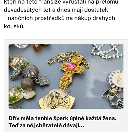
kteří na této franšíze vyrůstali na přelomu
devadesátých let a dnes mají dostatek
finančních prostředků na nákup drahých
kousků.
Dřív měla tenhle šperk úplně každá žena.
Teď za něj sběratelé dávají…