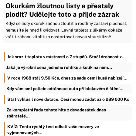
Okurkám žloutnou listy a přestaly
plodit? Udělejte toto a přijde zázrak
Když se listy okurek začnou žloutit a rostliny zastaví plodnost,
nemusíte je hned likvidovat. Levná tableta z lékárny dokáže
vrátit záhonu vitalitu a nastartovat novou vlnu sklizně.
Jak srazit teplotu v místnosti o 7 stupňů. Stačí drobnost z…
Jaká je výrobní cena jednoho rohlíku a kolik na něm…
V roce 1968 stál 9,50 Kčs, dnes za sadu osmi kusů nabízejí…
Kdy vám smí policie odtáhnout auto při blokovém čištění…
Stát vyhlásil nové dotace. Češi mohou žádat až o 289 000 Kč
Za kompletní řadu tohoto hitu z devadesátek dnes
sběratelé…
KVÍZ: Tento rychlý test odhalí vaše mezery ve
vyjmenovaných…