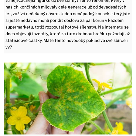
tu nejvzácnější figurku do své sbírky? Tento fenomén, který v
našich končinách milovaly celé generace už od devadesátých
let, zažívá nečekaný návrat. Jeden nenápadný kousek, který jste
si ještě nedávno mohli pořídit doslova za pár korun v každém
supermarketu, totiž rozpoutal hotové šílenství. Na internetu se
dnes objevují inzeráty, které za tuto drobnou hračku požadují až
statisícové částky. Máte tento novodobý poklad ve své sbírce i
vy?