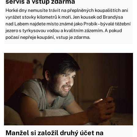
servis a vstup zdarma
Horké dny nemusíte trávit na přeplněných koupalištích ani
vyrážet stovky kilometrů k moři. Jen kousek od Brandýsa
nad Labem najdete místo známé jako Probik – bývalé těžební
jezero s tyrkysovou vodou a kvalitním zázemím. A pokud
počasí nepřeje koupání, vstup je zdarma.
Manžel si založil druhý účet na