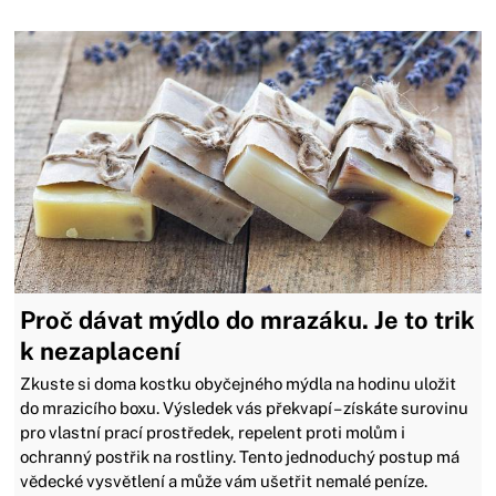
Proč dávat mýdlo do mrazáku. Je to trik
k nezaplacení
Zkuste si doma kostku obyčejného mýdla na hodinu uložit
do mrazicího boxu. Výsledek vás překvapí – získáte surovinu
pro vlastní prací prostředek, repelent proti molům i
ochranný postřik na rostliny. Tento jednoduchý postup má
vědecké vysvětlení a může vám ušetřit nemalé peníze.