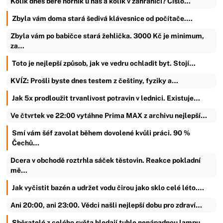
Kolik dnes bere horník u nás a kolik v zahraničí? Číslo…
Zbyla vám doma stará šedivá klávesnice od počítače.…
Zbyla vám po babičce stará žehlička. 3000 Kč je minimum,
za…
Toto je nejlepší způsob, jak ve vedru ochladit byt. Stojí…
KVÍZ: Prošli byste dnes testem z češtiny, fyziky a…
Jak 5x prodloužit trvanlivost potravin v lednici. Existuje…
Ve čtvrtek ve 22:00 vytáhne Prima MAX z archivu nejlepší…
Smí vám šéf zavolat během dovolené kvůli práci. 90 %
Čechů…
Dcera v obchodě roztrhla sáček těstovin. Reakce pokladní
mě…
Jak vyčistit bazén a udržet vodu čirou jako sklo celé léto.…
Ani 20:00, ani 23:00. Vědci našli nejlepší dobu pro zdraví…
Sběratelé z celého světa hledají tuhle nenápadnou lampu.…