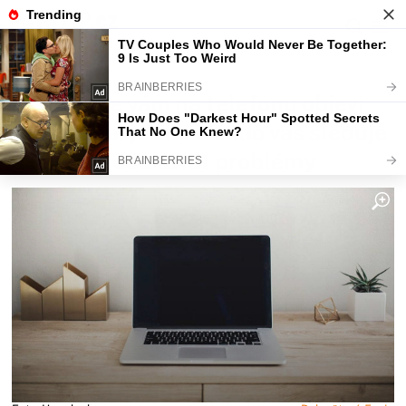
Fajntip.cz
Magazín
Jakmile se vám na telefonu objeví
tato ikona, je zle. Někdo vás sleduje
a můžete očekávat problémy