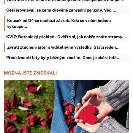
Češi srovnávají se zemí dřevěné zahradní pergoly. Věc,…
Kousek od D4 se nachází zázrak. Kdo se v něm jednou
vykoupe…
KVÍZ: Botanický přehled - Ověřte si, jak dobře znáte stromy…
Zvrátí ztučnění jater s viditelnými výsledky. Stačí jeden…
Před dvaceti lety byly běžným zbožím. Dnes je sběratelé…
MOŽNÁ JSTE ZMEŠKALI