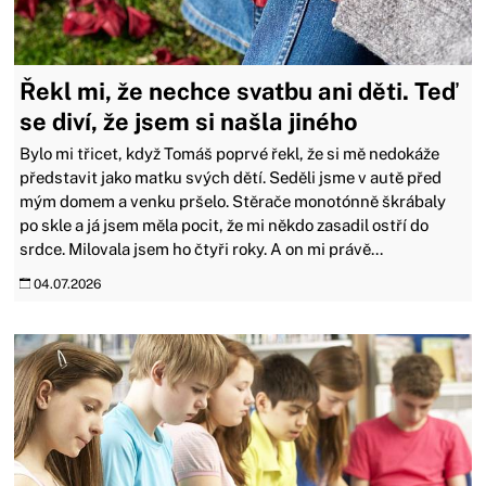
Řekl mi, že nechce svatbu ani děti. Teď
se diví, že jsem si našla jiného
Bylo mi třicet, když Tomáš poprvé řekl, že si mě nedokáže
představit jako matku svých dětí. Seděli jsme v autě před
mým domem a venku pršelo. Stěrače monotónně škrábaly
po skle a já jsem měla pocit, že mi někdo zasadil ostří do
srdce. Milovala jsem ho čtyři roky. A on mi právě...
04.07.2026