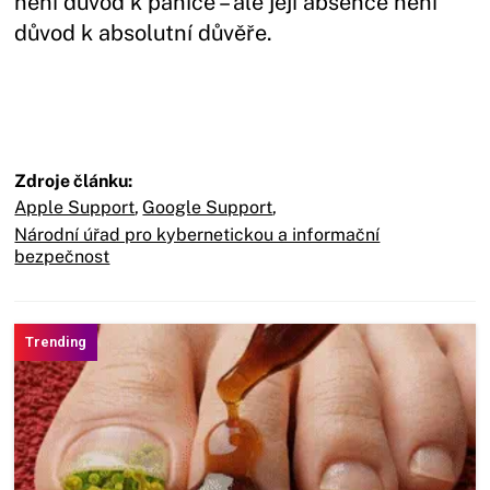
není důvod k panice – ale její absence není
důvod k absolutní důvěře.
Zdroje článku:
Apple Support
,
Google Support
,
Národní úřad pro kybernetickou a informační
bezpečnost