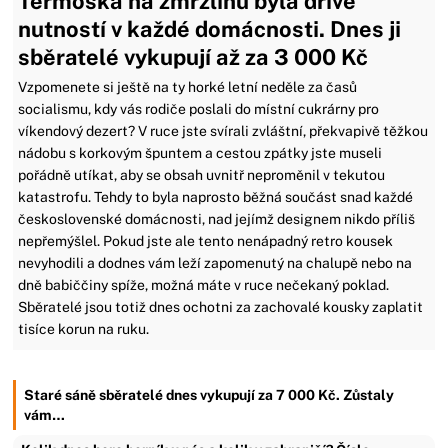
Termoska na zmrzlinu byla dříve
nutností v každé domácnosti. Dnes ji
sběratelé vykupují až za 3 000 Kč
Vzpomenete si ještě na ty horké letní neděle za časů
socialismu, kdy vás rodiče poslali do místní cukrárny pro
víkendový dezert? V ruce jste svírali zvláštní, překvapivě těžkou
nádobu s korkovým špuntem a cestou zpátky jste museli
pořádně utíkat, aby se obsah uvnitř neproměnil v tekutou
katastrofu. Tehdy to byla naprosto běžná součást snad každé
československé domácnosti, nad jejímž designem nikdo příliš
nepřemýšlel. Pokud jste ale tento nenápadný retro kousek
nevyhodili a dodnes vám leží zapomenutý na chalupě nebo na
dně babiččiny spíže, možná máte v ruce nečekaný poklad.
Sběratelé jsou totiž dnes ochotni za zachovalé kousky zaplatit
tisíce korun na ruku.
Staré sáně sběratelé dnes vykupují za 7 000 Kč. Zůstaly
vám…