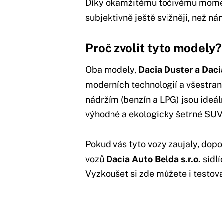
Díky okamžitému točivému momen
subjektivně ještě svižněji, než ná
Proč zvolit tyto modely?
Oba modely,
Dacia Duster a Daci
moderních technologií a všestra
nádržím (benzín a LPG) jsou ideá
výhodné a ekologicky šetrné SUV,
Pokud vás tyto vozy zaujaly, dop
vozů
Dacia Auto Belda s.r.o.
sídlí
Vyzkoušet si zde můžete i testova