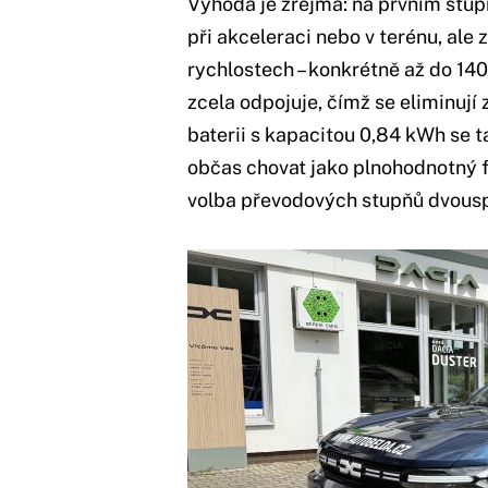
Výhoda je zřejmá: na prvním stup
při akceleraci nebo v terénu, ale 
rychlostech – konkrétně až do 14
zcela odpojuje, čímž se eliminují 
baterii s kapacitou 0,84 kWh se 
občas chovat jako plnohodnotný f
volba převodových stupňů dvousp