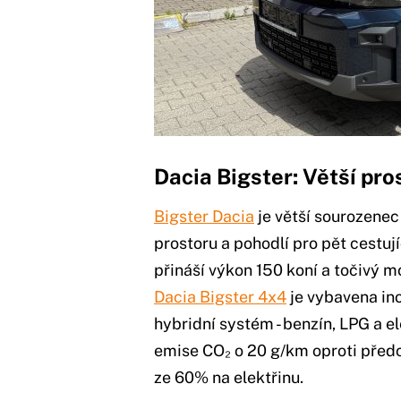
Dacia Bigster: Větší pro
Bigster Dacia
je větší sourozene
prostoru a pohodlí pro pět cestují
přináší výkon 150 koní a točivý mo
Dacia Bigster 4x4
je vybavena in
hybridní systém - benzín, LPG a el
emise CO₂ o 20 g/km oproti před
ze 60% na elektřinu.