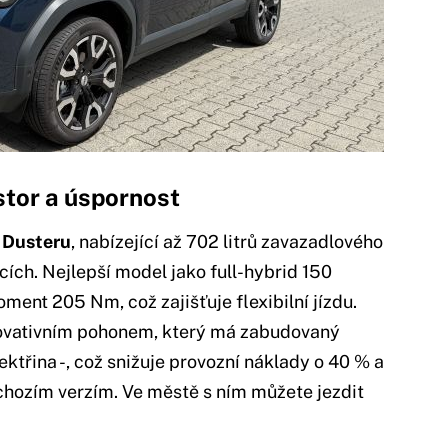
stor a úspornost
c
Dusteru
, nabízející až 702 litrů zavazadlového
cích. Nejlepší model jako full-hybrid 150
ment 205 Nm, což zajišťuje flexibilní jízdu.
ovativním pohonem, který má zabudovaný
ektřina -, což snižuje provozní náklady o 40 % a
chozím verzím. Ve městě s ním můžete jezdit