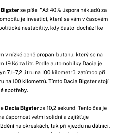
 Bigster
se píše: "Až 40% úspora nákladů za
tomobilu je investicí, která se vám v časovém
politické nestability, kdy často dochází ke
m v nízké ceně propan-butanu, který se na
 19 Kč za litr. Podle automobilky Dacia je
n 7,1–7,2 litru na 100 kilometrů, zatímco při
ru na 100 kilometrů. Tímto Dacia Bigster stojí
ké spotřeby.
je
Dacia Bigster
za 10,2 sekund. Tento čas je
na úspornost velmi solidní a zajišťuje
ždění na okreskách, tak při vjezdu na dálnici.