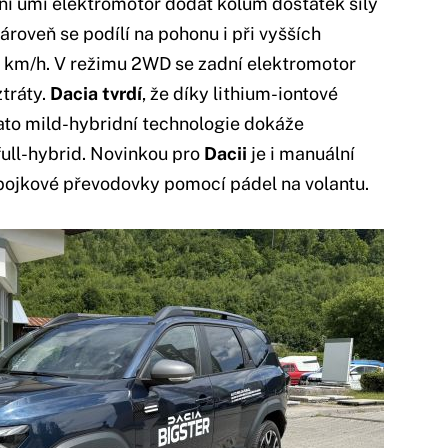
ni umí elektromotor dodat kolům dostatek síly
zároveň se podílí na pohonu i při vyšších
0 km/h. V režimu 2WD se zadní elektromotor
ztráty.
Dacia tvrdí
, že díky lithium-iontové
tato mild-hybridní technologie dokáže
ull-hybrid. Novinkou pro
Dacii
je i manuální
ojkové převodovky pomocí pádel na volantu.