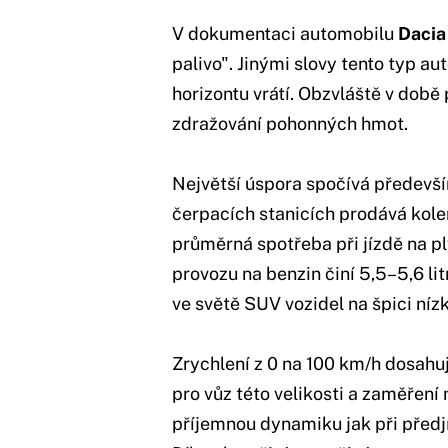
V dokumentaci automobilu
Dacia
palivo". Jinými slovy tento typ au
horizontu vrátí. Obzvláště v době 
zdražování pohonných hmot.
Největší úspora spočívá předevší
čerpacích stanicích prodává kolem
průměrná spotřeba při jízdě na ply
provozu na benzin činí 5,5–5,6 lit
ve světě SUV vozidel na špici níz
Zrychlení z 0 na 100 km/h dosahu
pro vůz této velikosti a zaměření 
příjemnou dynamiku jak při předjí