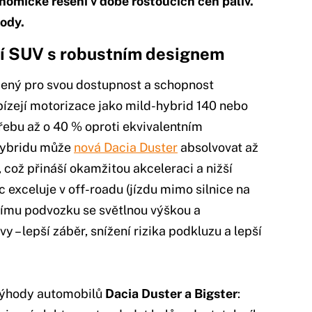
onomické řešení v době rostoucích cen paliv.
hody.
í SUV s robustním designem
bený pro svou dostupnost a schopnost
ízejí motorizace jako mild-hybrid 140 nebo
třebu až o 40 % oproti ekvivalentním
hybridu může
nová Dacia Duster
absolvovat až
 což přináší okamžitou akceleraci a nižší
c exceluje v off-roadu (jízdu mimo silnice na
ímu podvozku se světlnou výškou a
 – lepší záběr, snížení rizika podkluzu a lepší
 výhody automobilů
Dacia Duster a Bigster
: