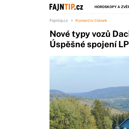
HOROSKOPY A ZVĚ
Fajntip.cz
Komerční článek
Nové typy vozů Daci
Úspěšné spojení LP