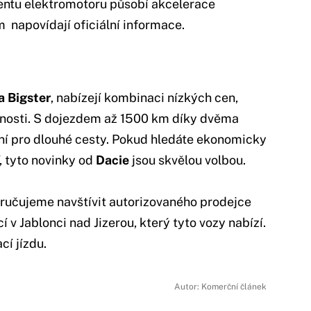
tu elektromotoru působí akcelerace
m napovídají oficiální informace.
a Bigster
, nabízejí kombinaci nízkých cen,
nnosti. S dojezdem až 1500 km díky dvěma
lní pro dlouhé cesty. Pokud hledáte ekonomicky
 tyto novinky od
Dacie
jsou skvělou volbou.
oručujeme navštívit autorizovaného prodejce
cí v Jablonci nad Jizerou, který tyto vozy nabízí.
cí jízdu.
Autor: Komerční článek