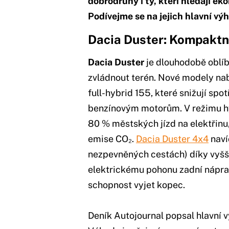
dobrodruhy i ty, kteří hledají ek
Podívejme se na jejich hlavní vý
Dacia Duster: Kompaktn
Dacia Duster
je dlouhodobě oblí
zvládnout terén. Nové modely nab
full-hybrid 155, které snižují spo
benzínovým motorům. V režimu 
80 % městských jízd na elektřinu,
emise CO₂.
Dacia Duster 4x4
naví
nezpevněných cestách) díky vyšš
elektrickému pohonu zadní nápravy
schopnost vyjet kopec.
Deník Autojournal popsal hlavní