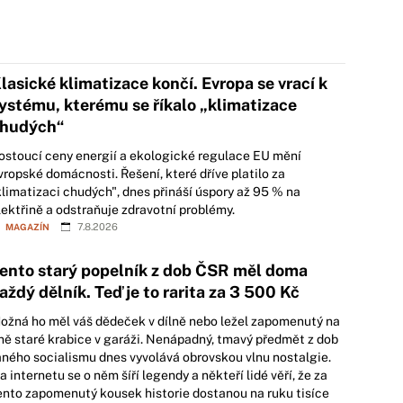
lasické klimatizace končí. Evropa se vrací k
ystému, kterému se říkalo „klimatizace
hudých“
ostoucí ceny energií a ekologické regulace EU mění
vropské domácnosti. Řešení, které dříve platilo za
klimatizaci chudých", dnes přináší úspory až 95 % na
lektřině a odstraňuje zdravotní problémy.
MAGAZÍN
7.8.2026
ento starý popelník z dob ČSR měl doma
aždý dělník. Teď je to rarita za 3 500 Kč
ožná ho měl váš dědeček v dílně nebo ležel zapomenutý na
ně staré krabice v garáži. Nenápadný, tmavý předmět z dob
aného socialismu dnes vyvolává obrovskou vlnu nostalgie.
a internetu se o něm šíří legendy a někteří lidé věří, že za
ento zapomenutý kousek historie dostanou na ruku tisíce