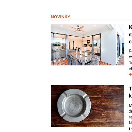
NOVINKY
K
s
c
R
e
"
e
T
k
M
d
r
N
t