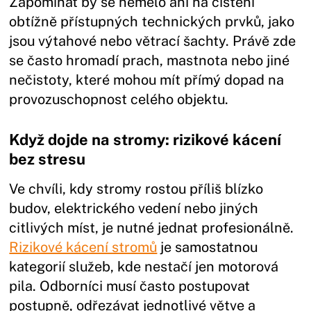
Zapomínat by se nemělo ani na čištění
obtížně přístupných technických prvků, jako
jsou výtahové nebo větrací šachty. Právě zde
se často hromadí prach, mastnota nebo jiné
nečistoty, které mohou mít přímý dopad na
provozuschopnost celého objektu.
Když dojde na stromy: rizikové kácení
bez stresu
Ve chvíli, kdy stromy rostou příliš blízko
budov, elektrického vedení nebo jiných
citlivých míst, je nutné jednat profesionálně.
Rizikové kácení stromů
je samostatnou
kategorií služeb, kde nestačí jen motorová
pila. Odborníci musí často postupovat
postupně, odřezávat jednotlivé větve a