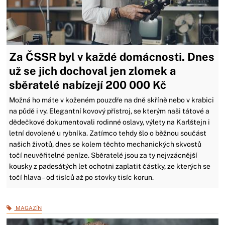
Za ČSSR byl v každé domácnosti. Dnes
už se jich dochoval jen zlomek a
sběratelé nabízejí 200 000 Kč
Možná ho máte v koženém pouzdře na dně skříně nebo v krabici
na půdě i vy. Elegantní kovový přístroj, se kterým naši tátové a
dědečkové dokumentovali rodinné oslavy, výlety na Karlštejn i
letní dovolené u rybníka. Zatímco tehdy šlo o běžnou součást
našich životů, dnes se kolem těchto mechanických skvostů
točí neuvěřitelné peníze. Sběratelé jsou za ty nejvzácnější
kousky z padesátých let ochotni zaplatit částky, ze kterých se
točí hlava – od tisíců až po stovky tisíc korun.
MAGAZÍN