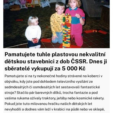
Pamatujete tuhle plastovou nekvalitní
dětskou stavebnici z dob ČSSR. Dnes ji
sběratelé vykupují za 5 000 Kč
Pamatujete si na ty nekonečné hodiny strávené na koberci v
obýváku, kdy jste pod dohledem televizního vysílání ze
sedmdesátých či osmdesátých let sestavovali fantastické
stroje? Stačilo pár barevných dílků, trocha fantazie a pod
vašima rukama ožívaly traktory, jeřáby nebo kosmické rakety.
Pokud jste tuto milovanou hračku našich dětských let
nevyhodili a dodnes vám leží v krabici na půdě nebo ve sklepě,