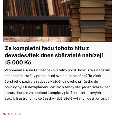
Za kompletní řadu tohoto hitu z
devadesátek dnes sběratelé nabízejí
15 000 Kč
Vzpomínáte si na ten neopakovatelný pocit, když jste s napětím
spěchali do trafiky pro další díl své oblíbené série? Ta vůně
čerstvého papíru a radost z každého nového přírůstku do
poličky byla k nezaplacení. Zatímco tehdy stál jeden svazek pár
korun, dnes se za ucelené komplety platí na internetových
aukcích astronomické částky – sběratelé vytahují desítky tisíc!
MAGAZÍN