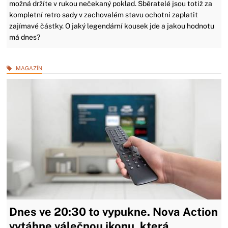
možná držíte v rukou nečekaný poklad. Sběratelé jsou totiž za
kompletní retro sady v zachovalém stavu ochotni zaplatit
zajímavé částky. O jaký legendární kousek jde a jakou hodnotu
má dnes?
MAGAZÍN
Dnes ve 20:30 to vypukne. Nova Action
vytáhne válečnou ikonu, která