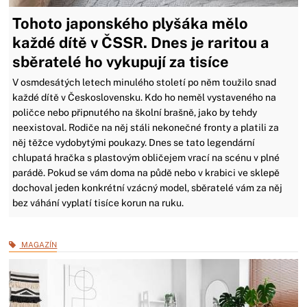
Tohoto japonského plyšáka mělo
každé dítě v ČSSR. Dnes je raritou a
sběratelé ho vykupují za tisíce
V osmdesátých letech minulého století po něm toužilo snad
každé dítě v Československu. Kdo ho neměl vystaveného na
poličce nebo připnutého na školní brašně, jako by tehdy
neexistoval. Rodiče na něj stáli nekonečné fronty a platili za
něj těžce vydobytými poukazy. Dnes se tato legendární
chlupatá hračka s plastovým obličejem vrací na scénu v plné
parádě. Pokud se vám doma na půdě nebo v krabici ve sklepě
dochoval jeden konkrétní vzácný model, sběratelé vám za něj
bez váhání vyplatí tisíce korun na ruku.
MAGAZÍN