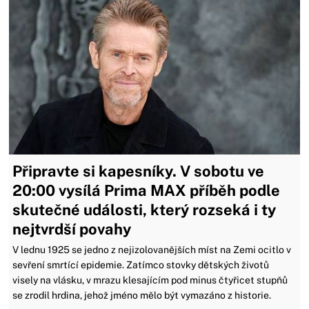
Připravte si kapesníky. V sobotu ve
20:00 vysílá Prima MAX příběh podle
skutečné události, který rozseká i ty
nejtvrdší povahy
V lednu 1925 se jedno z nejizolovanějších míst na Zemi ocitlo v
sevření smrtící epidemie. Zatímco stovky dětských životů
visely na vlásku, v mrazu klesajícím pod minus čtyřicet stupňů
se zrodil hrdina, jehož jméno mělo být vymazáno z historie.