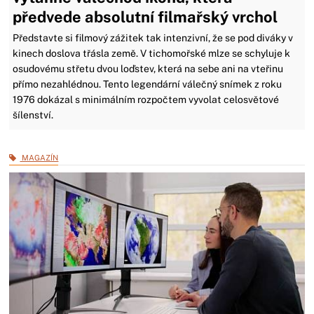
předvede absolutní filmařský vrchol
Představte si filmový zážitek tak intenzivní, že se pod diváky v
kinech doslova třásla země. V tichomořské mlze se schyluje k
osudovému střetu dvou loďstev, která na sebe ani na vteřinu
přímo nezahlédnou. Tento legendární válečný snímek z roku
1976 dokázal s minimálním rozpočtem vyvolat celosvětové
šílenství.
MAGAZÍN