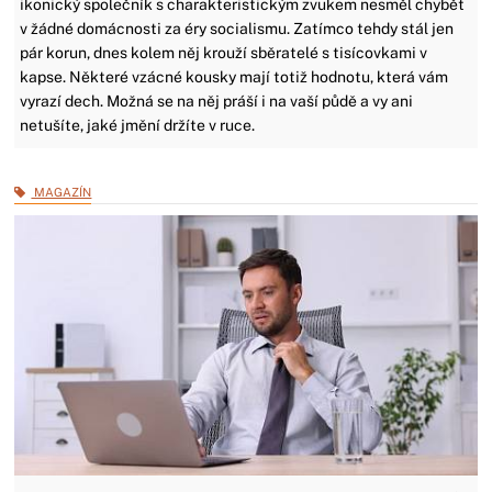
ikonický společník s charakteristickým zvukem nesměl chybět
v žádné domácnosti za éry socialismu. Zatímco tehdy stál jen
pár korun, dnes kolem něj krouží sběratelé s tisícovkami v
kapse. Některé vzácné kousky mají totiž hodnotu, která vám
vyrazí dech. Možná se na něj práší i na vaší půdě a vy ani
netušíte, jaké jmění držíte v ruce.
MAGAZÍN