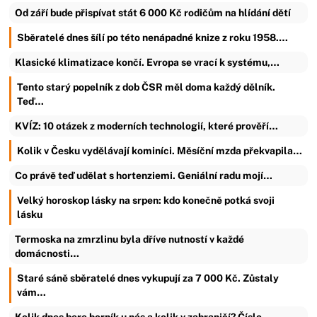
Od září bude přispívat stát 6 000 Kč rodičům na hlídání dětí
Sběratelé dnes šílí po této nenápadné knize z roku 1958.…
Klasické klimatizace končí. Evropa se vrací k systému,…
Tento starý popelník z dob ČSR měl doma každý dělník.
Teď…
KVÍZ: 10 otázek z moderních technologií, které prověří…
Kolik v Česku vydělávají kominíci. Měsíční mzda překvapila…
Co právě teď udělat s hortenziemi. Geniální radu mojí…
Velký horoskop lásky na srpen: kdo konečně potká svoji
lásku
Termoska na zmrzlinu byla dříve nutností v každé
domácnosti…
Staré sáně sběratelé dnes vykupují za 7 000 Kč. Zůstaly
vám…
Kolik dnes bere horník u nás a kolik v zahraničí? Číslo…