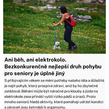
Ani běh, ani elektrokolo.
Bezkonkurenčně nejlepší druh pohybu
pro seniory je úplně jiný
S přibývajícím věkem se mění potřeby našeho těla a důležité
je najít pohyb, který prospívá zdraví, aniž by ho zbytečně
zatěžoval. Běhání může být náročné pro klouby a jízda na
elektrokole zase přináší vyšší riziko pádů a úrazů. Proto
mnoho seniorů hledá aktivity, které pomáhají udržet kondici
a zároveň jsou šetrnější k organismu.