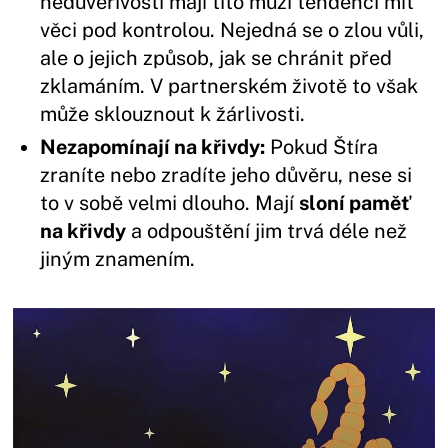
nedůvěřivosti mají tito muži tendenci mít
věci pod kontrolou. Nejedná se o zlou vůli,
ale o jejich způsob, jak se chránit před
zklamáním. V partnerském životě to však
může sklouznout k žárlivosti.
Nezapomínají na křivdy:
Pokud Štíra
zraníte nebo zradíte jeho důvěru, nese si
to v sobě velmi dlouho. Mají
sloní paměť
na křivdy
a odpouštění jim trvá déle než
jiným znamením.