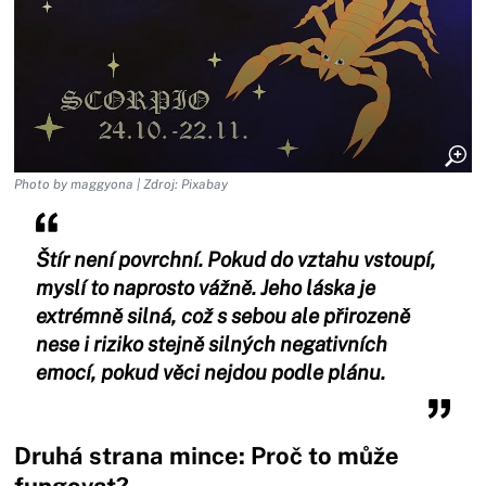
Photo by maggyona | Zdroj: Pixabay
Štír není povrchní. Pokud do vztahu vstoupí,
myslí to naprosto vážně. Jeho láska je
extrémně silná, což s sebou ale přirozeně
nese i riziko stejně silných negativních
emocí, pokud věci nejdou podle plánu.
Druhá strana mince: Proč to může
fungovat?