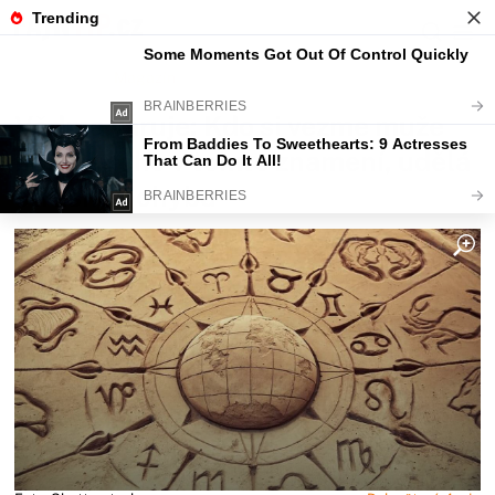
Fajntip.cz
Magazín
Vědma varuje: Kdo si vezme muže
narozeného v tomto znamení, udělá
strašnou chybu