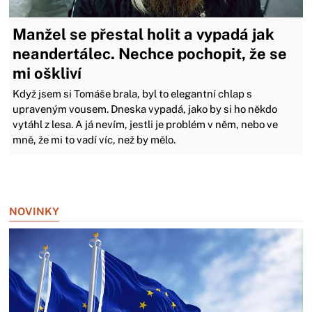
Manžel se přestal holit a vypadá jak
neandertálec. Nechce pochopit, že se
mi oškliví
Když jsem si Tomáše brala, byl to elegantní chlap s
upraveným vousem. Dneska vypadá, jako by si ho někdo
vytáhl z lesa. A já nevím, jestli je problém v něm, nebo ve
mně, že mi to vadí víc, než by mělo.
Zavřít reklamu
NOVINKY