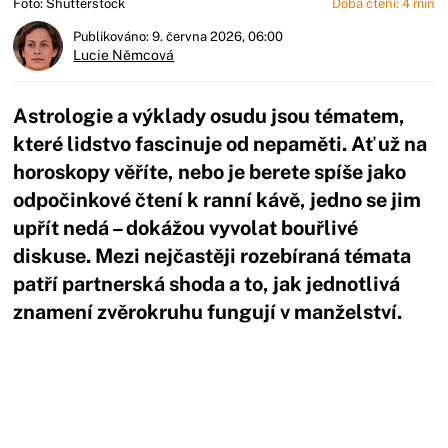
Foto: Shutterstock
Doba čtení: 4 min
Publikováno: 9. června 2026, 06:00
Lucie Němcová
Astrologie a výklady osudu jsou tématem,
které lidstvo fascinuje od nepaměti. Ať už na
horoskopy věříte, nebo je berete spíše jako
odpočinkové čtení k ranní kávě, jedno se jim
upřít nedá – dokážou vyvolat bouřlivé
diskuse. Mezi nejčastěji rozebíraná témata
patří partnerská shoda a to, jak jednotlivá
znamení zvěrokruhu fungují v manželství.
Začátek reklamy
Konec reklamy