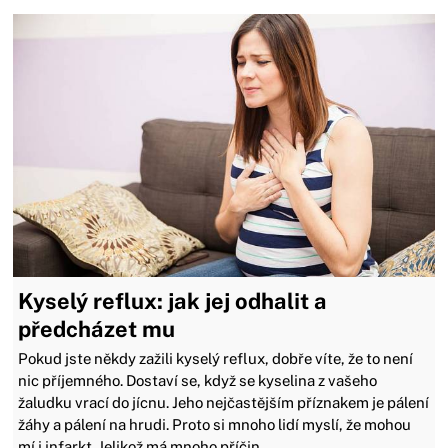
Kyselý reflux: jak jej odhalit a
předcházet mu
Pokud jste někdy zažili kyselý reflux, dobře víte, že to není
nic příjemného. Dostaví se, když se kyselina z vašeho
žaludku vrací do jícnu. Jeho nejčastějším příznakem je pálení
žáhy a pálení na hrudi. Proto si mnoho lidí myslí, že mohou
mí i infarkt. Jelikož má mnoho příčin,...