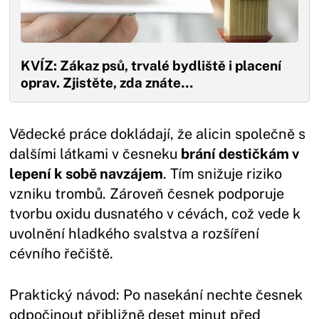
KVÍZ: Zákaz psů, trvalé bydliště i placení
oprav. Zjistěte, zda znáte…
Vědecké práce dokládají, že alicin společně s
dalšími látkami v česneku
brání destičkám v
lepení k sobě navzájem
. Tím snižuje riziko
vzniku trombů. Zároveň česnek podporuje
tvorbu oxidu dusnatého v cévách, což vede k
uvolnění hladkého svalstva a rozšíření
cévního řečiště.
Praktický návod: Po nasekání nechte česnek
odpočinout přibližně deset minut před