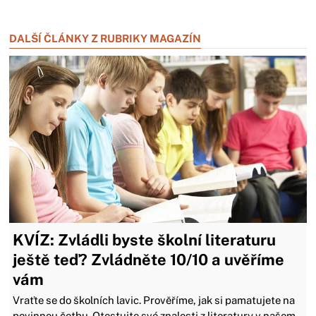
Zavřít reklamu
DALŠÍ ČLÁNKY Z RUBRIKY MAGAZÍN
KVÍZ: Zvládli byste školní literaturu
ještě teď? Zvládněte 10/10 a uvěříme
vám
Vraťte se do školních lavic. Prověříme, jak si pamatujete na
povinnou četbu. Otestujte své znalosti z literatury v našem