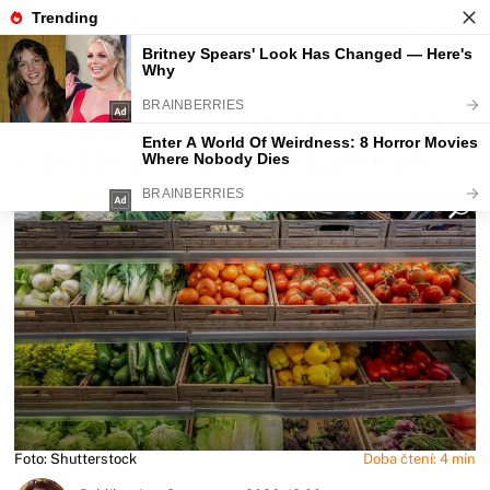
Fajntip.cz
Magazín
Tyto 3 druhy zeleniny nejlépe ředí
krev a brání krevním sraženinám
Foto: Shutterstock
Doba čtení: 4 min