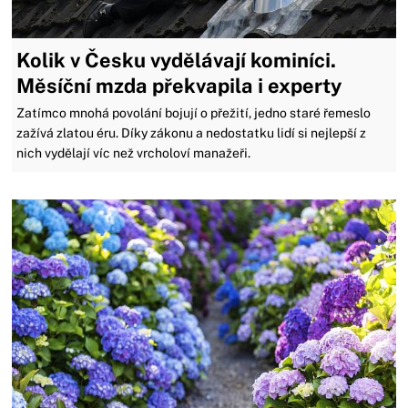
Kolik v Česku vydělávají kominíci.
Měsíční mzda překvapila i experty
Zatímco mnohá povolání bojují o přežití, jedno staré řemeslo
zažívá zlatou éru. Díky zákonu a nedostatku lidí si nejlepší z
nich vydělají víc než vrcholoví manažeři.