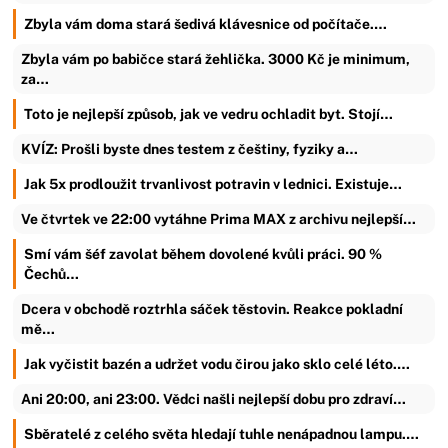
Zbyla vám doma stará šedivá klávesnice od počítače.…
Zbyla vám po babičce stará žehlička. 3000 Kč je minimum,
za…
Toto je nejlepší způsob, jak ve vedru ochladit byt. Stojí…
KVÍZ: Prošli byste dnes testem z češtiny, fyziky a…
Jak 5x prodloužit trvanlivost potravin v lednici. Existuje…
Ve čtvrtek ve 22:00 vytáhne Prima MAX z archivu nejlepší…
Smí vám šéf zavolat během dovolené kvůli práci. 90 %
Čechů…
Dcera v obchodě roztrhla sáček těstovin. Reakce pokladní
mě…
Jak vyčistit bazén a udržet vodu čirou jako sklo celé léto.…
Ani 20:00, ani 23:00. Vědci našli nejlepší dobu pro zdraví…
Sběratelé z celého světa hledají tuhle nenápadnou lampu.…