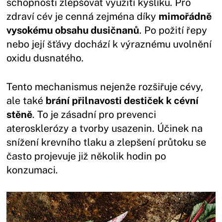
schopnosti zlepšovat využití kyslíku. Pro
zdraví cév je cenná zejména díky
mimořádně
vysokému obsahu dusičnanů
. Po požití řepy
nebo její šťávy dochází k výraznému uvolnění
oxidu dusnatého.
Tento mechanismus nejenže rozšiřuje cévy,
ale také
brání přilnavosti destiček k cévní
stěně
. To je zásadní pro prevenci
aterosklerózy a tvorby usazenin. Účinek na
snížení krevního tlaku a zlepšení průtoku se
často projevuje již několik hodin po
konzumaci.