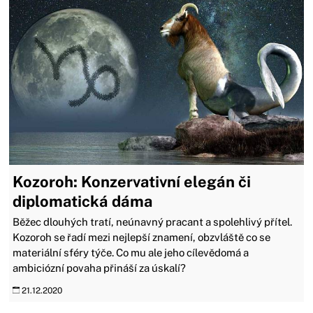
Kozoroh: Konzervativní elegán či
diplomatická dáma
Běžec dlouhých tratí, neúnavný pracant a spolehlivý přítel.
Kozoroh se řadí mezi nejlepší znamení, obzvláště co se
materiální sféry týče. Co mu ale jeho cílevědomá a
ambiciózní povaha přináší za úskalí?
21.12.2020