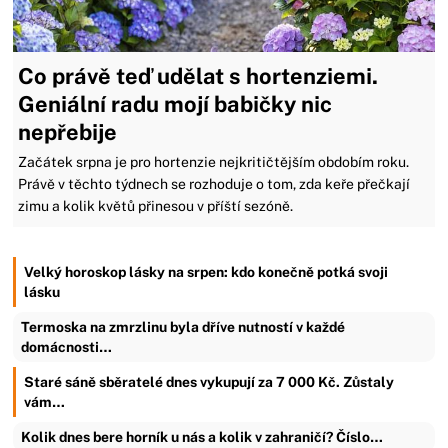
Co právě teď udělat s hortenziemi.
Geniální radu mojí babičky nic
nepřebije
Začátek srpna je pro hortenzie nejkritičtějším obdobím roku.
Právě v těchto týdnech se rozhoduje o tom, zda keře přečkají
zimu a kolik květů přinesou v příští sezóně.
Velký horoskop lásky na srpen: kdo konečně potká svoji
lásku
Termoska na zmrzlinu byla dříve nutností v každé
domácnosti…
Staré sáně sběratelé dnes vykupují za 7 000 Kč. Zůstaly
vám…
Kolik dnes bere horník u nás a kolik v zahraničí? Číslo…