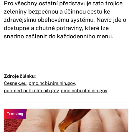
Pro všechny ostatní představuje tato trojice
zeleniny bezpečnou a účinnou cestu ke
zdravějšímu oběhovému systému. Navíc jde o
dostupné a chutné potraviny, které lze
snadno začlenit do každodenního menu.
Zdroje článku:
Česnek.eu
,
pmc.ncbi.nlm.nih.gov
,
pubmed.ncbi.nlm.nih.gov
,
pmc.ncbi.nlm.nih.gov