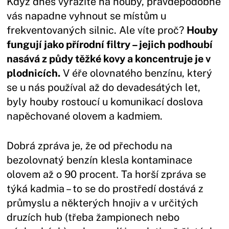
Když dnes vyrazíte na houby, pravděpodobně
vás napadne vyhnout se místům u
frekventovaných silnic. Ale víte proč?
Houby
fungují jako přírodní filtry – jejich podhoubí
nasává z půdy těžké kovy a koncentruje je v
plodnicích.
V éře olovnatého benzínu, který
se u nás používal až do devadesátých let,
byly houby rostoucí u komunikací doslova
napěchované olovem a kadmiem.
Dobrá zpráva je, že od přechodu na
bezolovnatý benzín klesla kontaminace
olovem až o 90 procent. Ta horší zpráva se
týká kadmia – to se do prostředí dostává z
průmyslu a některých hnojiv a v určitých
druzích hub (třeba žampionech nebo