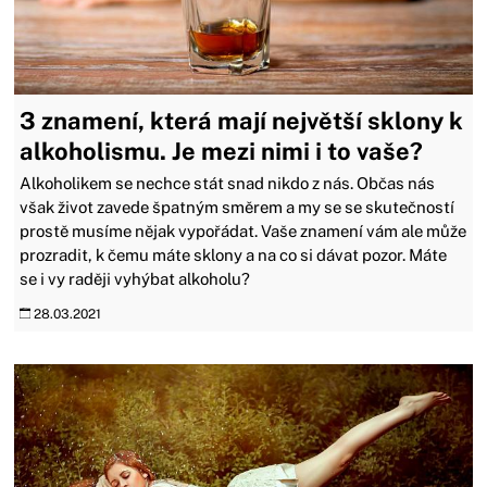
3 znamení, která mají největší sklony k
alkoholismu. Je mezi nimi i to vaše?
Alkoholikem se nechce stát snad nikdo z nás. Občas nás
však život zavede špatným směrem a my se se skutečností
prostě musíme nějak vypořádat. Vaše znamení vám ale může
prozradit, k čemu máte sklony a na co si dávat pozor. Máte
se i vy raději vyhýbat alkoholu?
28.03.2021