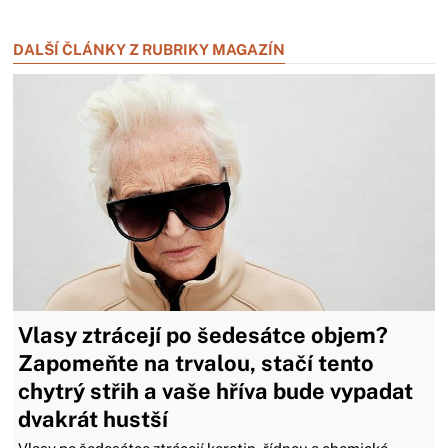
Zavřít reklamu
DALŠÍ ČLÁNKY Z RUBRIKY MAGAZÍN
Vlasy ztrácejí po šedesátce objem?
Zapomeňte na trvalou, stačí tento
chytrý střih a vaše hříva bude vypadat
dvakrát hustší