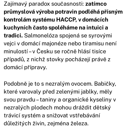
Zajímavý paradox současnosti:
zatímco
průmyslová výroba potravin podléhá přísným
kontrolám systému HACCP, v domácích
kuchyních často spoléháme na intuici a
tradici.
Salmonelóza spojená se syrovými
vejci v domácí majonéze nebo tiramisu není
minulostí – v Česku se ročně hlásí tisíce
případů, z nichž stovky pocházejí právě z
domácí přípravy.
Podobně je to s nezralým ovocem. Babičky,
které varovaly před zelenými jablky, měly
svou pravdu – taniny a organické kyseliny v
nezralých plodech mohou dráždit dětský
trávicí systém a snižovat vstřebávání
důležitých živin, zejména železa.