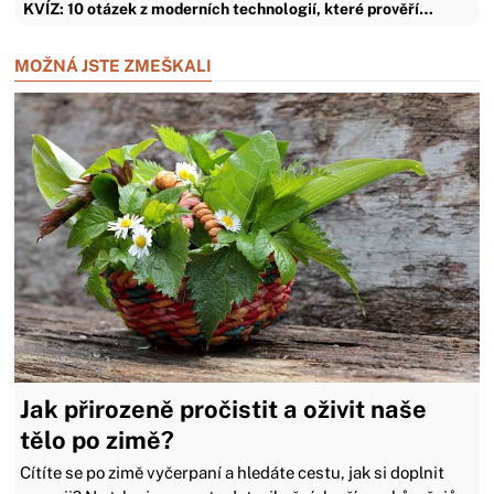
KVÍZ: 10 otázek z moderních technologií, které prověří…
MOŽNÁ JSTE ZMEŠKALI
Jak přirozeně pročistit a oživit naše
tělo po zimě?
Cítíte se po zimě vyčerpaní a hledáte cestu, jak si doplnit