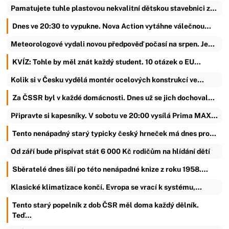
Pamatujete tuhle plastovou nekvalitní dětskou stavebnici z…
Dnes ve 20:30 to vypukne. Nova Action vytáhne válečnou…
Meteorologové vydali novou předpověď počasí na srpen. Je…
KVÍZ: Tohle by měl znát každý student. 10 otázek o EU…
Kolik si v Česku vydělá montér ocelových konstrukcí ve…
Za ČSSR byl v každé domácnosti. Dnes už se jich dochoval…
Připravte si kapesníky. V sobotu ve 20:00 vysílá Prima MAX…
Tento nenápadný starý typicky český hrneček má dnes pro…
Od září bude přispívat stát 6 000 Kč rodičům na hlídání dětí
Sběratelé dnes šílí po této nenápadné knize z roku 1958.…
Klasické klimatizace končí. Evropa se vrací k systému,…
Tento starý popelník z dob ČSR měl doma každý dělník.
Teď…