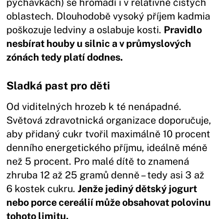
pýchavkách) se hromadí i v relativně čistých
oblastech. Dlouhodobě vysoký příjem kadmia
poškozuje ledviny a oslabuje kosti.
Pravidlo
nesbírat houby u silnic a v průmyslových
zónách tedy platí dodnes.
Sladká past pro děti
Od viditelných hrozeb k té nenápadné.
Světová zdravotnická organizace doporučuje,
aby přidaný cukr tvořil maximálně 10 procent
denního energetického příjmu, ideálně méně
než 5 procent. Pro malé dítě to znamená
zhruba 12 až 25 gramů denně – tedy asi 3 až
6 kostek cukru.
Jenže jediný dětský jogurt
nebo porce cereálií může obsahovat polovinu
tohoto limitu.