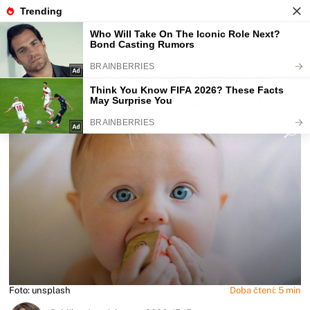
Fajntip.cz
Magazín
Pro Husákovy děti to byla lahůdka.
Dnešním dětem by to rodiče zatajili
Foto: unsplash
Doba čtení: 5 min