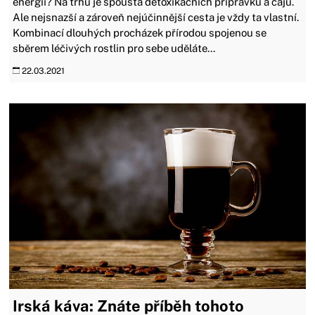
energii? Na trhu je spousta detoxikačních přípravků a čajů.
Ale nejsnazší a zároveň nejúčinnější cesta je vždy ta vlastní.
Kombinací dlouhých procházek přírodou spojenou se
sběrem léčivých rostlin pro sebe uděláte...
22.03.2021
Irská káva: Znáte příběh tohoto