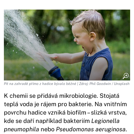
Pít na zahradě přímo z hadice bývalo běžné | Zdroj: Phil Goodwin / Unsplash
K chemii se přidává mikrobiologie. Stojatá
teplá voda je rájem pro bakterie. Na vnitřním
povrchu hadice vzniká biofilm – slizká vrstva,
kde se daří například bakteriím
Legionella
pneumophila
nebo
Pseudomonas aeruginosa
.