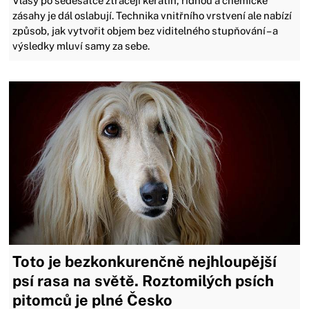
Vlasy po šedesátce ztrácejí keratin, řídnou a chemické
zásahy je dál oslabují. Technika vnitřního vrstvení ale nabízí
způsob, jak vytvořit objem bez viditelného stupňování – a
výsledky mluví samy za sebe.
Toto je bezkonkurenčně nejhloupější
psí rasa na světě. Roztomilých psích
pitomců je plné Česko