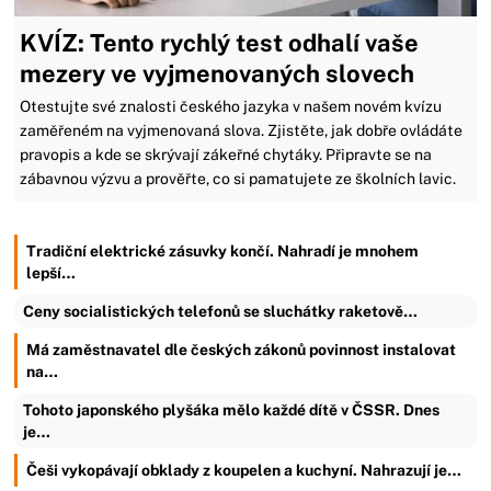
KVÍZ: Tento rychlý test odhalí vaše
mezery ve vyjmenovaných slovech
Otestujte své znalosti českého jazyka v našem novém kvízu
zaměřeném na vyjmenovaná slova. Zjistěte, jak dobře ovládáte
pravopis a kde se skrývají zákeřné chytáky. Připravte se na
zábavnou výzvu a prověřte, co si pamatujete ze školních lavic.
Tradiční elektrické zásuvky končí. Nahradí je mnohem
lepší…
Ceny socialistických telefonů se sluchátky raketově…
Má zaměstnavatel dle českých zákonů povinnost instalovat
na…
Tohoto japonského plyšáka mělo každé dítě v ČSSR. Dnes
je…
Češi vykopávají obklady z koupelen a kuchyní. Nahrazují je…