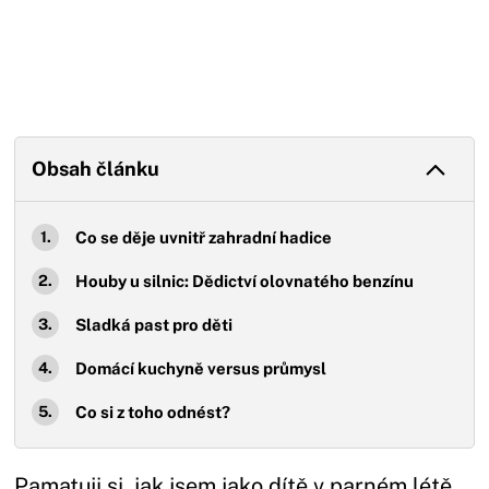
Obsah článku
Co se děje uvnitř zahradní hadice
Houby u silnic: Dědictví olovnatého benzínu
Sladká past pro děti
Domácí kuchyně versus průmysl
Co si z toho odnést?
Pamatuji si, jak jsem jako dítě v parném létě