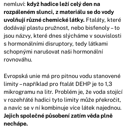
nemluví:
když hadice leží celý den na
rozpáleném slunci, z materiálu se do vody
uvolňují různé chemické látky.
Ftaláty, které
dodávají plastu pružnost, nebo bisfenoly – to
jsou názvy, které dnes slýcháme v souvislosti
s hormonálními disruptory, tedy látkami
schopnými narušovat naši hormonální
rovnováhu.
Evropská unie má pro pitnou vodu stanovené
limity – například pro ftalát DEHP je to 1,3
mikrogramu na litr. Problém je, že voda stojící
v rozehřáté hadici tyto limity může překročit,
a navíc se v ní kombinuje více látek najednou.
Jejich společné působení zatím věda plně
nechápe.