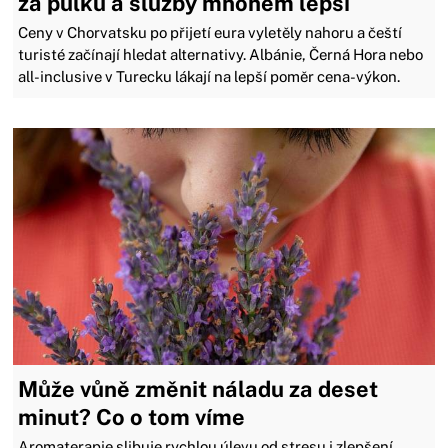
za půlku a služby mnohem lepší
Ceny v Chorvatsku po přijetí eura vyletěly nahoru a čeští
turisté začínají hledat alternativy. Albánie, Černá Hora nebo
all-inclusive v Turecku lákají na lepší poměr cena-výkon.
Může vůně změnit náladu za deset
minut? Co o tom víme
Aromaterapie slibuje rychlou úlevu od stresu i zlepšení