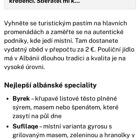
kredenci. Sběratel mi k…
Vyhněte se turistickým pastím na hlavních
promenádách a zaměřte se na autentické
podniky, kde jedí místní. Tam dostanete
vydatný oběd v přepočtu za 2 €. Pouliční jídlo
má v Albánii dlouhou tradici a kvalita je na
vysoké úrovni.
Nejlepší albánské speciality
Byrek
– křupavé listové těsto plněné
sýrem, masem nebo špenátem, které
zasytí na půl dne
Sufllaqe
– místní varianta gyrosu s
grilovaným masem, zeleninou a hranolky v