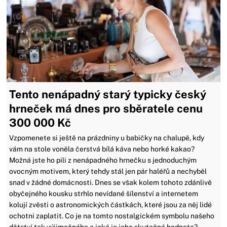
Tento nenápadný starý typicky český
hrneček má dnes pro sběratele cenu
300 000 Kč
Vzpomenete si ještě na prázdniny u babičky na chalupě, kdy
vám na stole voněla čerstvá bílá káva nebo horké kakao?
Možná jste ho pili z nenápadného hrnečku s jednoduchým
ovocným motivem, který tehdy stál jen pár haléřů a nechyběl
snad v žádné domácnosti. Dnes se však kolem tohoto zdánlivě
obyčejného kousku strhlo nevídané šílenství a internetem
kolují zvěsti o astronomických částkách, které jsou za něj lidé
ochotni zaplatit. Co je na tomto nostalgickém symbolu našeho
dětství tak výjimečného a jaká je jeho skutečná hodnota?