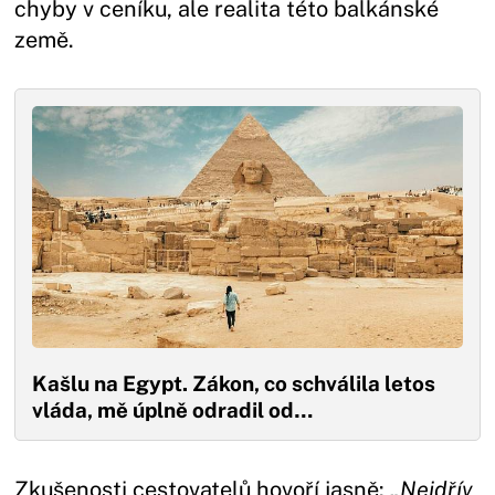
chyby v ceníku, ale realita této balkánské
země.
Kašlu na Egypt. Zákon, co schválila letos
vláda, mě úplně odradil od…
Zkušenosti cestovatelů hovoří jasně:
„Nejdřív