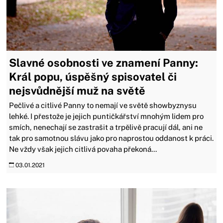
Slavné osobnosti ve znamení Panny:
Král popu, úspěšný spisovatel či
nejsvůdnější muž na světě
Pečlivé a citlivé Panny to nemají ve světě showbyznysu
lehké. I přestože je jejich puntičkářství mnohým lidem pro
smích, nenechají se zastrašit a trpělivě pracují dál, ani ne
tak pro samotnou slávu jako pro naprostou oddanost k práci.
Ne vždy však jejich citlivá povaha překoná...
03.01.2021