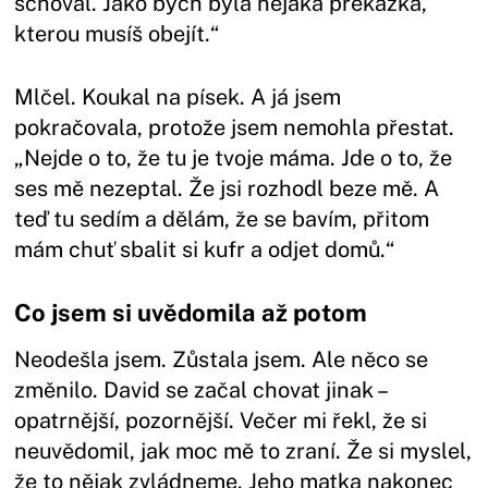
schoval. Jako bych byla nějaká překážka,
kterou musíš obejít.“
Mlčel. Koukal na písek. A já jsem
pokračovala, protože jsem nemohla přestat.
„Nejde o to, že tu je tvoje máma. Jde o to, že
ses mě nezeptal. Že jsi rozhodl beze mě. A
teď tu sedím a dělám, že se bavím, přitom
mám chuť sbalit si kufr a odjet domů.“
Co jsem si uvědomila až potom
Neodešla jsem. Zůstala jsem. Ale něco se
změnilo. David se začal chovat jinak –
opatrnější, pozornější. Večer mi řekl, že si
neuvědomil, jak moc mě to zraní. Že si myslel,
že to nějak zvládneme. Jeho matka nakonec