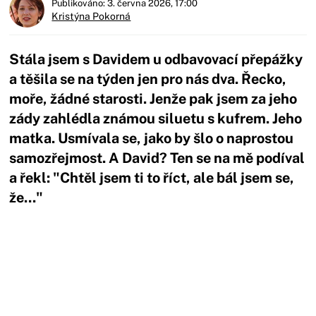
Publikováno: 3. června 2026, 17:00
Kristýna Pokorná
Stála jsem s Davidem u odbavovací přepážky
a těšila se na týden jen pro nás dva. Řecko,
moře, žádné starosti. Jenže pak jsem za jeho
zády zahlédla známou siluetu s kufrem. Jeho
matka. Usmívala se, jako by šlo o naprostou
samozřejmost. A David? Ten se na mě podíval
a řekl: "Chtěl jsem ti to říct, ale bál jsem se,
že..."
Začátek reklamy
Konec reklamy