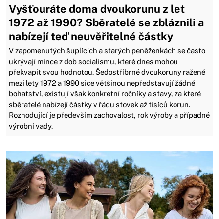
Vyšťouráte doma dvoukorunu z let
1972 až 1990? Sběratelé se zbláznili a
nabízejí teď neuvěřitelné částky
V zapomenutých šuplících a starých peněženkách se často
ukrývají mince z dob socialismu, které dnes mohou
překvapit svou hodnotou. Šedostříbrné dvoukoruny ražené
mezi lety 1972 a 1990 sice většinou nepředstavují žádné
bohatství, existují však konkrétní ročníky a stavy, za které
sběratelé nabízejí částky v řádu stovek až tisíců korun.
Rozhodující je především zachovalost, rok výroby a případné
výrobní vady.