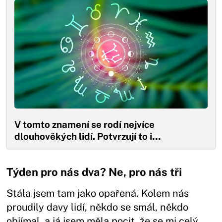
V tomto znamení se rodí nejvíce
dlouhověkých lidí. Potvrzují to i…
Týden pro nás dva? Ne, pro nás tři
Stála jsem tam jako opařená. Kolem nás
proudily davy lidí, někdo se smál, někdo
objímal, a já jsem měla pocit, že se mi celý