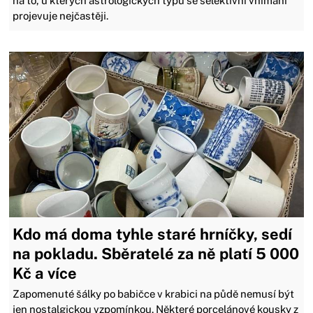
na to, u kterých astrologických typů se selektivní vnímání
projevuje nejčastěji.
Kdo má doma tyhle staré hrníčky, sedí
na pokladu. Sběratelé za ně platí 5 000
Kč a více
Zapomenuté šálky po babičce v krabici na půdě nemusí být
jen nostalgickou vzpomínkou. Některé porcelánové kousky z