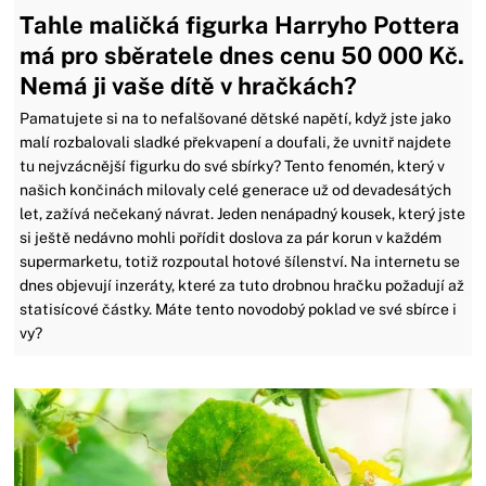
Tahle maličká figurka Harryho Pottera
má pro sběratele dnes cenu 50 000 Kč.
Nemá ji vaše dítě v hračkách?
Pamatujete si na to nefalšované dětské napětí, když jste jako
malí rozbalovali sladké překvapení a doufali, že uvnitř najdete
tu nejvzácnější figurku do své sbírky? Tento fenomén, který v
našich končinách milovaly celé generace už od devadesátých
let, zažívá nečekaný návrat. Jeden nenápadný kousek, který jste
si ještě nedávno mohli pořídit doslova za pár korun v každém
supermarketu, totiž rozpoutal hotové šílenství. Na internetu se
dnes objevují inzeráty, které za tuto drobnou hračku požadují až
statisícové částky. Máte tento novodobý poklad ve své sbírce i
vy?