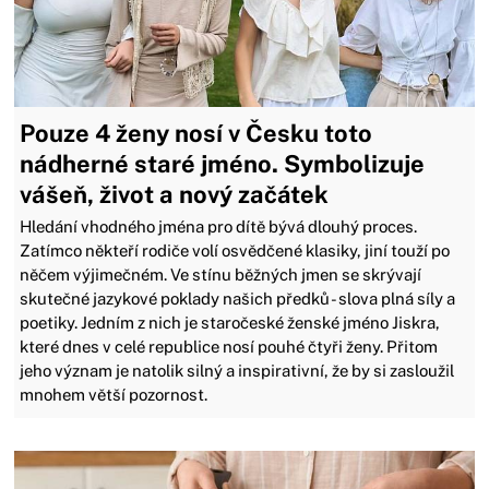
Pouze 4 ženy nosí v Česku toto
nádherné staré jméno. Symbolizuje
vášeň, život a nový začátek
Hledání vhodného jména pro dítě bývá dlouhý proces.
Zatímco někteří rodiče volí osvědčené klasiky, jiní touží po
něčem výjimečném. Ve stínu běžných jmen se skrývají
skutečné jazykové poklady našich předků - slova plná síly a
poetiky. Jedním z nich je staročeské ženské jméno Jiskra,
které dnes v celé republice nosí pouhé čtyři ženy. Přitom
jeho význam je natolik silný a inspirativní, že by si zasloužil
mnohem větší pozornost.