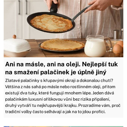
Ani na másle, ani na oleji. Nejlepší tuk
na smažení palačinek je úplně jiný
Zlatavé palačinky s křupavými okraji a dokonalou chutí?
Většina z nás sahá po másle nebo rostlinném oleji, přitom
existují dva tuky, které fungují mnohem lépe. Jeden dává
palačinkám luxusní oříškovou vůni bez rizika připálení,
druhý vytváří tu nejkřupavější krajku. Prozradíme vám, proč
tradiční volby často selhávají a jak na to jdou profíci.