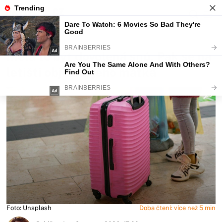
Fajntip.cz
Magazín
Měla to být dovolená snů. Pak se na
letišti objevila jeho matka
Foto: Unsplash
Doba čtení: více než 5 min