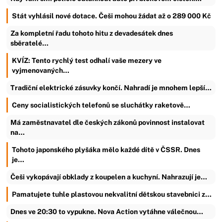
Stát vyhlásil nové dotace. Češi mohou žádat až o 289 000 Kč
Za kompletní řadu tohoto hitu z devadesátek dnes
sběratelé…
KVÍZ: Tento rychlý test odhalí vaše mezery ve
vyjmenovaných…
Tradiční elektrické zásuvky končí. Nahradí je mnohem lepší…
Ceny socialistických telefonů se sluchátky raketově…
Má zaměstnavatel dle českých zákonů povinnost instalovat
na…
Tohoto japonského plyšáka mělo každé dítě v ČSSR. Dnes
je…
Češi vykopávají obklady z koupelen a kuchyní. Nahrazují je…
Pamatujete tuhle plastovou nekvalitní dětskou stavebnici z…
Dnes ve 20:30 to vypukne. Nova Action vytáhne válečnou…