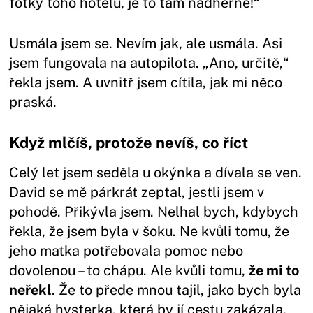
fotky toho hotelu, je to tam nádherné!“
Usmála jsem se. Nevím jak, ale usmála. Asi
jsem fungovala na autopilota. „Ano, určitě,“
řekla jsem. A uvnitř jsem cítila, jak mi něco
praská.
Když mlčíš, protože nevíš, co říct
Celý let jsem seděla u okýnka a dívala se ven.
David se mě párkrát zeptal, jestli jsem v
pohodě. Přikývla jsem. Nelhal bych, kdybych
řekla, že jsem byla v šoku. Ne kvůli tomu, že
jeho matka potřebovala pomoc nebo
dovolenou – to chápu. Ale kvůli tomu,
že mi to
neřekl
. Že to přede mnou tajil, jako bych byla
nějaká hysterka, která by jí cestu zakázala.