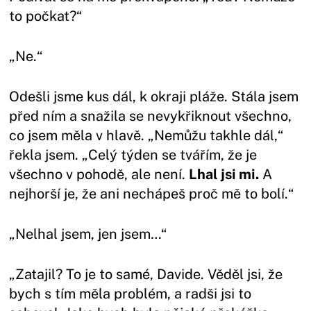
to počkat?“
„Ne.“
Odešli jsme kus dál, k okraji pláže. Stála jsem
před ním a snažila se nevykřiknout všechno,
co jsem měla v hlavě. „Nemůžu takhle dál,“
řekla jsem. „Celý týden se tvářím, že je
všechno v pohodě, ale není.
Lhal jsi mi.
A
nejhorší je, že ani nechápeš proč mě to bolí.“
„Nelhal jsem, jen jsem…“
„Zatajil? To je to samé, Davide. Věděl jsi, že
bych s tím měla problém, a radši jsi to