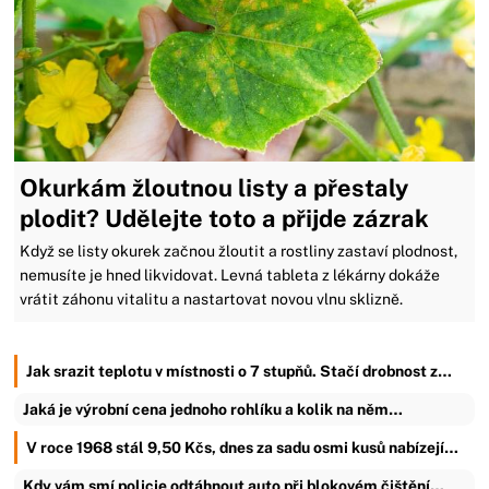
Okurkám žloutnou listy a přestaly
plodit? Udělejte toto a přijde zázrak
Když se listy okurek začnou žloutit a rostliny zastaví plodnost,
nemusíte je hned likvidovat. Levná tableta z lékárny dokáže
vrátit záhonu vitalitu a nastartovat novou vlnu sklizně.
Jak srazit teplotu v místnosti o 7 stupňů. Stačí drobnost z…
Jaká je výrobní cena jednoho rohlíku a kolik na něm…
V roce 1968 stál 9,50 Kčs, dnes za sadu osmi kusů nabízejí…
Kdy vám smí policie odtáhnout auto při blokovém čištění…