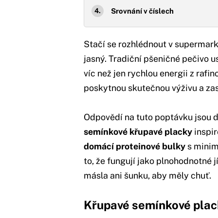
Srovnání v číslech
Stačí se rozhlédnout v supermark
jasný. Tradiční pšeničné pečivo u
víc než jen rychlou energii z rafi
poskytnou skutečnou výživu a zas
Odpovědí na tuto poptávku jsou dv
semínkové křupavé placky
inspi
domácí proteinové bulky
s minim
to, že fungují jako plnohodnotné 
másla ani šunku, aby měly chuť.
Křupavé semínkové plac