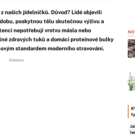
z našich jídelníčků. Důvod? Lidé objevili
ší dobu, poskytnou tělu skutečnou výživu a
stenci nepotřebují vrstvu másla nebo
NO
né zdravých tuků a domácí proteinové bulky
 novým standardem moderního stravování.
K
f
Ja
le