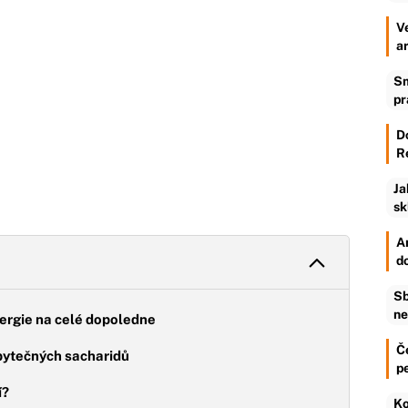
V
a
Sm
pr
D
R
Ja
sk
An
d
Sb
ne
ergie na celé dopoledne
Č
zbytečných sacharidů
p
í?
Ko