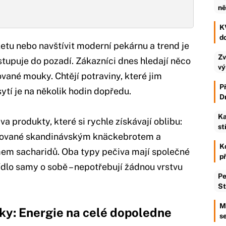
ně
KV
d
etu nebo navštívit moderní pekárnu a trend je
Zv
stupuje do pozadí. Zákazníci dnes hledají něco
vý
nované mouky. Chtějí potraviny, které jim
P
ytí je na několik hodin dopředu.
D
Ka
a produkty, které si rychle získávají oblibu:
st
rované skandinávským knäckebrotem a
K
em sacharidů. Oba typy pečiva mají společné
p
jídlo samy o sobě – nepotřebují žádnou vrstvu
Pe
St
M
ky: Energie na celé dopoledne
se