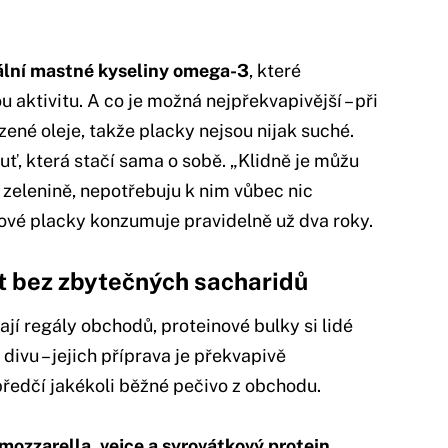
ální mastné kyseliny omega-3
, které
 aktivitu. A co je možná nejpřekvapivější – při
zené oleje, takže placky nejsou nijak suché.
uť, která stačí sama o sobě. „Klidně je můžu
 zelenině, nepotřebuju k nim vůbec nic
kové placky konzumuje pravidelně už dva roky.
t bez zbytečných sacharidů
í regály obchodů, proteinové bulky si lidé
 divu – jejich příprava je překvapivě
ředčí jakékoli běžné pečivo z obchodu.
 mozzarella, vejce a syrovátkový protein
,