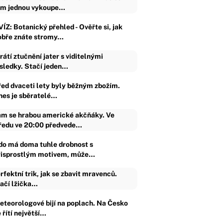
m jednou vykoupe…
ÍZ: Botanický přehled - Ověřte si, jak
obře znáte stromy…
rátí ztučnění jater s viditelnými
sledky. Stačí jeden…
řed dvaceti lety byly běžným zbožím.
nes je sběratelé…
m se hrabou americké akčňáky. Ve
ředu ve 20:00 předvede…
do má doma tuhle drobnost s
řisprostlým motivem, může…
rfektní trik, jak se zbavit mravenců.
ačí lžička…
eteorologové bijí na poplach. Na Česko
 řítí největší…