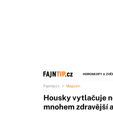
HOROSKOPY A ZVĚ
Fajntip.cz
Magazín
Housky vytlačuje no
mnohem zdravější a 