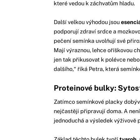
které vedou k záchvatům hladu.
Další velkou výhodou jsou
esenci
podporují zdraví srdce a mozkovou
pečení semínka uvolňují své přiro
Mají výraznou, lehce oříškovou ch
jen tak přikusovat k polévce nebo
dalšího,“ říká Petra, která semín
Proteinové bulky: Sytos
Zatímco semínkové placky dobývaj
nejčastěji připravují doma. A není
jednoduchá a výsledek výživově p
Základ těchto bulek tvoří
tvaroh,