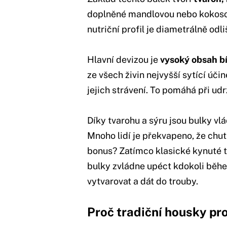
doplněné mandlovou nebo kokoso
nutriční profil je diametrálně odl
Hlavní devizou je
vysoký obsah b
ze všech živin nejvyšší sytící úči
jejich strávení. To pomáhá při ud
Díky tvarohu a sýru jsou bulky vlá
Mnoho lidí je překvapeno, že chutn
bonus? Zatímco klasické kynuté t
bulky zvládne upéct kdokoli běhe
vytvarovat a dát do trouby.
Proč tradiční housky pr