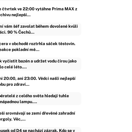
e čtvrtek ve 22:00 vytáhne Prima MAX z
rchivu nejlepší…
í vám šéf zavolat během dovolené kvůli
áci. 90 % Čechů…
cera v obchodě roztrhla sáček těstovin.
eakce pokladní mě…
k vyčistit bazén a udržet vodu čirou jako
lo celé léto.…
i 20:00, ani 23:00. Vědci našli nejlepší
obu pro zdraví…
ěratelé z celého světa hledají tuhle
nápadnou lampu.…
eši srovnávají se zemí dřevěné zahradní
ergoly. Věc,…
usek od D4 se nachází zázrak. Kdo se v