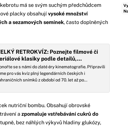
äckebrotu má se svým suchým předchůdcem
Vy
Na
kové placky obsahují
vysoké množství
vých a sezamových semínek
, často doplněných
ELKÝ RETROKVÍZ: Poznejte filmové či
eriálové klasiky podle detailů,…
onořte se s námi do zlaté éry kinematografie. Připravili
sme pro vás kvíz plný legendárních českých i
ahraničních snímků z období od 70. let až po…
acek nutriční bombu. Obsahují obrovské
 trávení a
zpomaluje vstřebávání cukrů do
stupně, bez náhlých výkyvů hladiny glukózy,