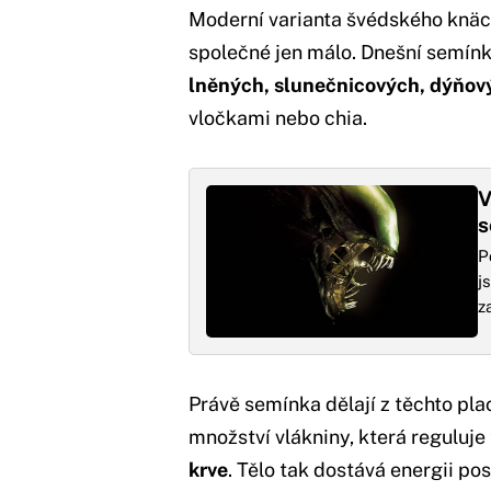
Moderní varianta švédského kn
společné jen málo. Dnešní semín
lněných, slunečnicových, dýňo
vločkami nebo chia.
V
s
P
j
z
Právě semínka dělají z těchto pl
množství vlákniny, která reguluje
krve
. Tělo tak dostává energii po