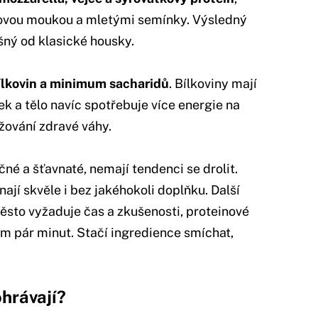
vou moukou a mletými semínky. Výsledný
išný od klasické housky.
ílkovin a minimum sacharidů
. Bílkoviny mají
nek a tělo navíc spotřebuje více energie na
ržování zdravé váhy.
čné a šťavnaté, nemají tendenci se drolit.
ají skvěle i bez jakéhokoli doplňku. Další
ěsto vyžaduje čas a zkušenosti, proteinové
m pár minut. Stačí ingredience smíchat,
ohrávají?