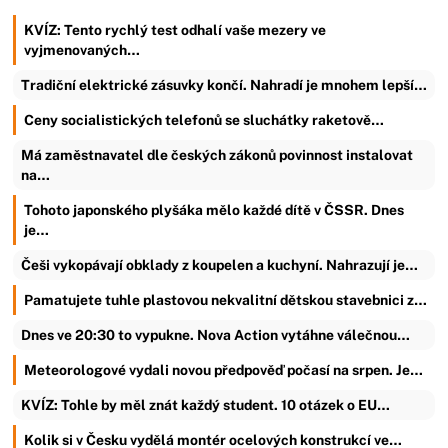
KVÍZ: Tento rychlý test odhalí vaše mezery ve
vyjmenovaných…
Tradiční elektrické zásuvky končí. Nahradí je mnohem lepší…
Ceny socialistických telefonů se sluchátky raketově…
Má zaměstnavatel dle českých zákonů povinnost instalovat
na…
Tohoto japonského plyšáka mělo každé dítě v ČSSR. Dnes
je…
Češi vykopávají obklady z koupelen a kuchyní. Nahrazují je…
Pamatujete tuhle plastovou nekvalitní dětskou stavebnici z…
Dnes ve 20:30 to vypukne. Nova Action vytáhne válečnou…
Meteorologové vydali novou předpověď počasí na srpen. Je…
KVÍZ: Tohle by měl znát každý student. 10 otázek o EU…
Kolik si v Česku vydělá montér ocelových konstrukcí ve…