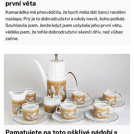
první věta
Kamarádka mě přesvědčila, že bych měla dát šanci randění
naslepo. Prý je to dobrodružství a nikdy nevíš, koho potkáš.
Souhlasila jsem. Jenže když jsem uslyšela jeho první větu,
věděla jsem, že tohle dobrodružství skončí dřív, než vůbec
začne.
Pamatujete na toto ošklivé nádobí s