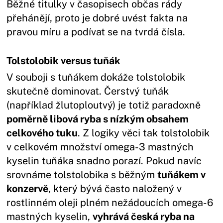
Běžné titulky v časopisech občas rády
přehánějí, proto je dobré uvést fakta na
pravou míru a podívat se na tvrdá čísla.
Tolstolobik versus tuňák
V souboji s tuňákem dokáže tolstolobik
skutečně dominovat. Čerstvý tuňák
(například žlutoploutvý) je totiž paradoxně
poměrně libová ryba s nízkým obsahem
celkového tuku
. Z logiky věci tak tolstolobik
v celkovém množství omega-3 mastných
kyselin tuňáka snadno porazí. Pokud navíc
srovnáme tolstolobika s běžným
tuňákem v
konzervě
, který bývá často naložený v
rostlinném oleji plném nežádoucích omega-6
mastných kyselin,
vyhrává česká ryba na