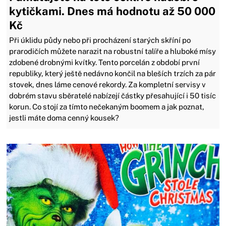
kytičkami. Dnes má hodnotu až 50 000
Kč
Při úklidu půdy nebo při procházení starých skříní po
prarodičích můžete narazit na robustní talíře a hluboké mísy
zdobené drobnými kvítky. Tento porcelán z období první
republiky, který ještě nedávno končil na bleších trzích za pár
stovek, dnes láme cenové rekordy. Za kompletní servisy v
dobrém stavu sběratelé nabízejí částky přesahující i 50 tisíc
korun. Co stojí za tímto nečekaným boomem a jak poznat,
jestli máte doma cenný kousek?