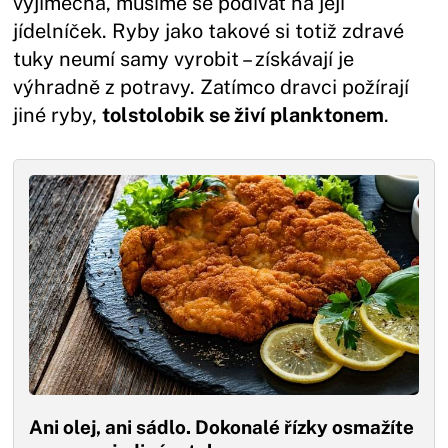
výjimečná, musíme se podívat na její
jídelníček. Ryby jako takové si totiž zdravé
tuky neumí samy vyrobit – získávají je
výhradně z potravy. Zatímco dravci požírají
jiné ryby,
tolstolobik se živí planktonem
.
Ani olej, ani sádlo. Dokonalé řízky osmažíte