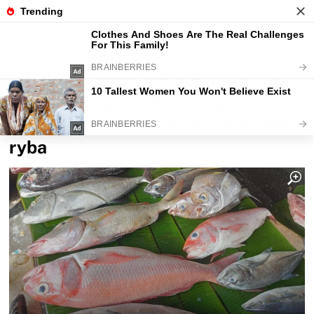
Fajntip.cz
Magazín
Ani drahý losos, ani tuňák. Nejvíc
zdravých omega-3 mastných
kyselin má tato podceňovaná česká
ryba