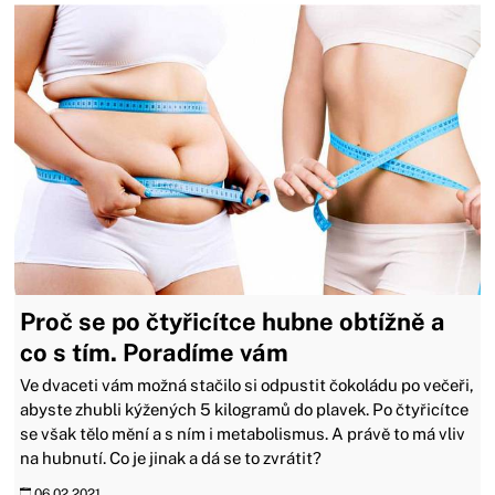
Proč se po čtyřicítce hubne obtížně a
co s tím. Poradíme vám
Ve dvaceti vám možná stačilo si odpustit čokoládu po večeři,
abyste zhubli kýžených 5 kilogramů do plavek. Po čtyřicítce
se však tělo mění a s ním i metabolismus. A právě to má vliv
na hubnutí. Co je jinak a dá se to zvrátit?
06.02.2021