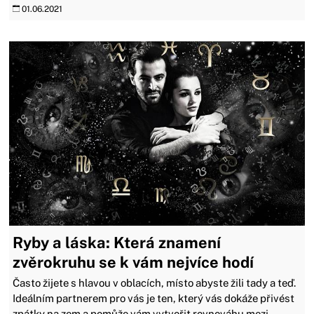
01.06.2021
Ryby a láska: Která znamení
zvěrokruhu se k vám nejvíce hodí
Často žijete s hlavou v oblacích, místo abyste žili tady a teď.
Ideálním partnerem pro vás je ten, který vás dokáže přivést
zpátky na zem a pomůže vám vytvořit rovnováhu mezi