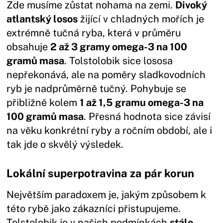
Zde musíme zůstat nohama na zemi.
Divoký
atlantský losos
žijící v chladných mořích je
extrémně tučná ryba, která v průměru
obsahuje
2 až 3 gramy omega-3 na 100
gramů masa
. Tolstolobik sice lososa
nepřekonává, ale na poměry sladkovodních
ryb je nadprůměrně tučný. Pohybuje se
přibližně kolem
1 až 1,5 gramu omega-3 na
100 gramů masa
. Přesná hodnota sice závisí
na věku konkrétní ryby a ročním období, ale i
tak jde o skvělý výsledek.
Lokální superpotravina za pár korun
Největším paradoxem je, jakým způsobem k
této rybě jako zákazníci přistupujeme.
Tolstolobik je v našich podmínkách
stále