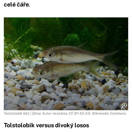
celé čáře
.
Tolstolobik bílý | Zdroj: Autor neznámý, CC BY-SA 3.0, Wikimedia Commons
Tolstolobik versus divoký losos