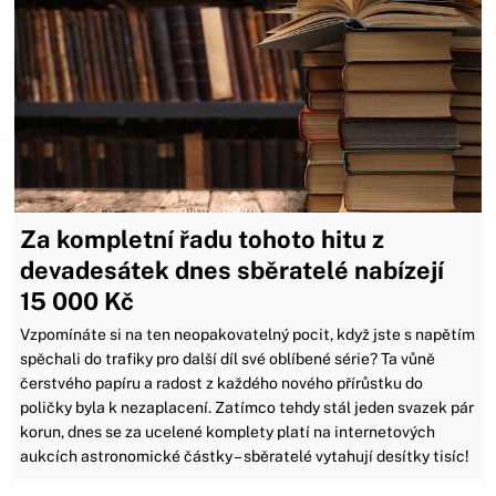
Za kompletní řadu tohoto hitu z
devadesátek dnes sběratelé nabízejí
15 000 Kč
Vzpomínáte si na ten neopakovatelný pocit, když jste s napětím
spěchali do trafiky pro další díl své oblíbené série? Ta vůně
čerstvého papíru a radost z každého nového přírůstku do
poličky byla k nezaplacení. Zatímco tehdy stál jeden svazek pár
korun, dnes se za ucelené komplety platí na internetových
aukcích astronomické částky – sběratelé vytahují desítky tisíc!