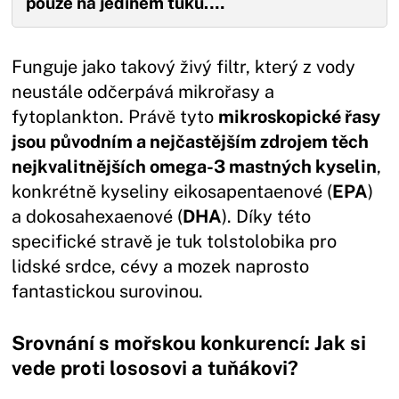
pouze na jediném tuku.…
Funguje jako takový živý filtr, který z vody
neustále odčerpává mikrořasy a
fytoplankton. Právě tyto
mikroskopické řasy
jsou původním a nejčastějším zdrojem těch
nejkvalitnějších omega-3 mastných kyselin
,
konkrétně kyseliny eikosapentaenové (
EPA
)
a dokosahexaenové (
DHA
). Díky této
specifické stravě je tuk tolstolobika pro
lidské srdce, cévy a mozek naprosto
fantastickou surovinou.
Srovnání s mořskou konkurencí: Jak si
vede proti lososovi a tuňákovi?