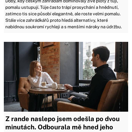
Doby, kdy českým zahradám dominovaly živé ploty z tújí,
pomalu ustupují. Túje často trápí prosychání a hnědnutí,
zatímco tis sice působí elegantně, ale roste velmi pomalu.
Stále více zahrádkářů proto hledá alternativy, které
nabídnou soukromí rychleji a s menšími nároky na údržbu.
Z rande naslepo jsem odešla po dvou
minutách. Odbourala mě hned jeho