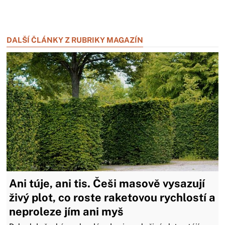
Zavřít reklamu
Zavřít reklamu
DALŠÍ ČLÁNKY Z RUBRIKY MAGAZÍN
Ani túje, ani tis. Češi masově vysazují
živý plot, co roste raketovou rychlostí a
neproleze jím ani myš