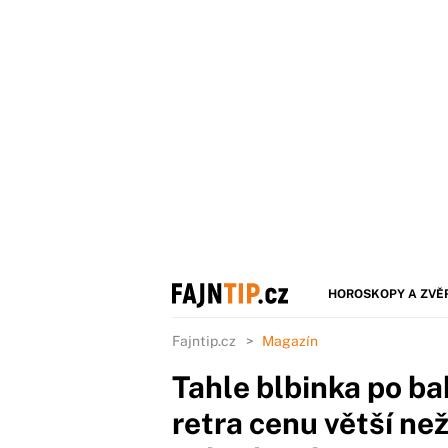
HOROSKOPY A ZVĚ
Fajntip.cz
Magazín
Tahle blbinka po ba
retra cenu větší než