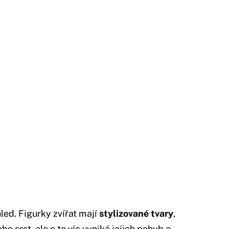
led. Figurky zvířat mají
stylizované tvary
,
bo srst, ale o to víc vyniká jejich pohyb a