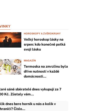
VINKY
HOROSKOPY A ZVĚROKRUHY
Velký horoskop lásky na
srpen: kdo konečně potká
svoji lásku
MAGAZÍN
Termoska na zmrzlinu byla
dříve nutností v každé
domácnosti…
taré sáně sběratelé dnes vykupují za 7
00 Kč. Zůstaly vám…
lik dnes bere horník u nás a kolik v
hraničí? Číslo…