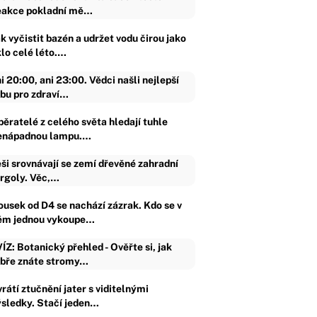
akce pokladní mě…
k vyčistit bazén a udržet vodu čirou jako
klo celé léto.…
i 20:00, ani 23:00. Vědci našli nejlepší
bu pro zdraví…
běratelé z celého světa hledají tuhle
enápadnou lampu.…
ši srovnávají se zemí dřevěné zahradní
rgoly. Věc,…
ousek od D4 se nachází zázrak. Kdo se v
ěm jednou vykoupe…
ÍZ: Botanický přehled - Ověřte si, jak
bře znáte stromy…
rátí ztučnění jater s viditelnými
ýsledky. Stačí jeden…