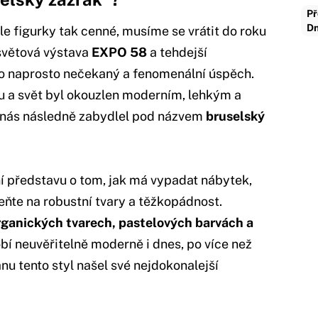
Př
Dn
e figurky tak cenné, musíme se vrátit do roku
 světová výstava
EXPO 58
a tehdejší
 naprosto nečekaný a fenomenální úspěch.
u a svět byl okouzlen moderním, lehkým a
u nás následně zabydlel pod názvem
bruselský
í představu o tom, jak má vypadat nábytek,
ňte na robustní tvary a těžkopádnost.
rganických tvarech, pastelových barvách a
obí neuvěřitelně moderně i dnes, po více než
nu tento styl našel své nejdokonalejší