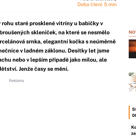
Doba čtení: 5 min
 rohu staré prosklené vitríny u babičky v
broušených skleniček, na které se nesmělo
NO
orcelánová srnka, elegantní kočka s neúměrně
ečnice v ladném záklonu. Desítky let jsme
rachu nebo v lepším případě jako milou, ale
ětství. Jenže časy se mění.
S
0
Ko
za