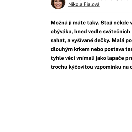
Nikola Fialová
Možná ji máte taky. Stojí někde v
obýváku, hned vedle svátečních 
sahat, a vyšívané dečky. Malá p
dlouhým krkem nebo postava tan
tyhle věci vnímali jako lapače p
trochu kýčovitou vzpomínku na d