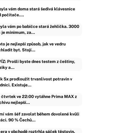
byla vám doma stará šedivá klávesnice
d počítače.…
yla vám po babičce stará žehlička. 3000
 je minimum, za…
to je nejlepší způsob, jak ve vedru
chladit byt. Stojí…
ÍZ: Prošli byste dnes testem z češtiny,
ziky a…
k 5x prodloužit trvanlivost potravin v
ednici. Existuje…
 čtvrtek ve 22:00 vytáhne Prima MAX z
chivu nejlepší…
mí vám šéf zavolat během dovolené kvůli
ráci. 90 % Čechů…
era v obchodě roztrhla sáček těstovin.