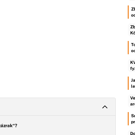
Z
o
Zb
Kč
To
o
KV
fy
Ja
l
Ve
ar
S
p
zázrak“?
Dc