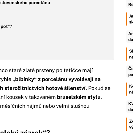
koslovenského porcelánu
Re
Ja
s
kpot“?
An
do
S
n
Če
mco staré zlaté prsteny po tetičce mají
pe
tyhle
„blbinky“ z porcelánu vyvolávají na
K
h starožitnictvích hotové šílenství.
Pokud se
n
ální kousek v takzvaném
bruselském stylu
,
KV
 měsíčních nájmů nebo velmi slušnou
do
Zv
v
selský zázrak“?