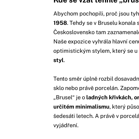
Abychom pochopili, proč jsou tyhl
1958
. Tehdy se v Bruselu konala
Československo tam zaznamenalo
Naše expozice vyhrála hlavní cen
optimistickým stylem, který se 
styl
.
Tento směr úplně rozbil dosavadn
sklo nebo právě porcelán. Zapome
„Brusel“ je o
ladných křivkách, o
určitém minimalismu
, který půs
šedesáti letech. A právě v porcelá
vyjádření.