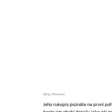
Zdroj: Pinterest
Jeho rukopis poznáte na první poh
často jim chybí detaily jako oči ne