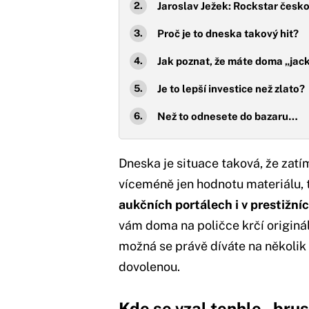
Jaroslav Ježek: Rockstar čes
Proč je to dneska takový hit?
Jak poznat, že máte doma „jac
Je to lepší investice než zlato?
Než to odnesete do bazaru…
Dneska je situace taková, že zatí
víceméně jen hodnotu materiálu, 
aukčních portálech i v prestižníc
vám doma na poličce krčí origin
možná se právě díváte na několik
dovolenou.
Kde se vzal tenhle „bru