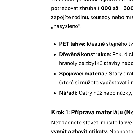
potřebovat zhruba
1 000 až 1 50
zapojíte rodinu, sousedy nebo mís
„nasysleno“.
PET lahve:
Ideálně stejného tvar
Dřevěná konstrukce:
Pokud ch
hranoly ze zbytků stavby nebo
Spojovací materiál:
Starý drát
(které si můžete vypěstovat i 
Nářadí:
Ostrý nůž nebo nůžky, 
Krok 1: Příprava materiálu (N
Než začnete stavět, musíte lahve 
vymýt a zbavit etikety
. Nechcete