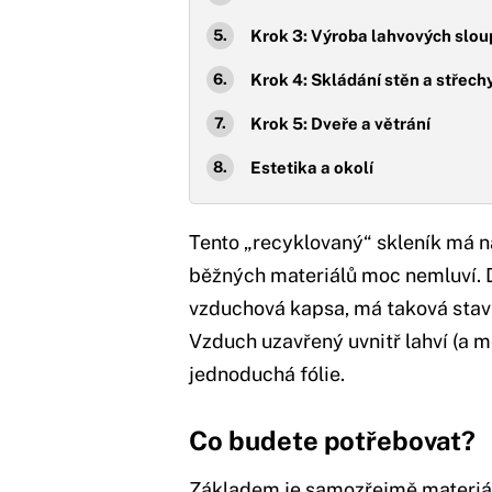
Krok 3: Výroba lahvových slo
Krok 4: Skládání stěn a střech
Krok 5: Dveře a větrání
Estetika a okolí
Tento „recyklovaný“ skleník má n
běžných materiálů moc nemluví. D
vzduchová kapsa, má taková sta
Vzduch uzavřený uvnitř lahví (a 
jednoduchá fólie.
Co budete potřebovat?
Základem je samozřejmě materiál