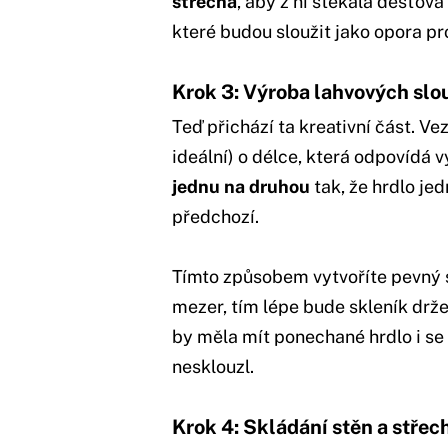
střecha
, aby z ní stékala dešťová
které budou sloužit jako opora pr
Krok 3: Výroba lahvových sl
Teď přichází ta kreativní část. V
ideální) o délce, která odpovídá 
jednu na druhou
tak, že hrdlo je
předchozí.
Tímto způsobem vytvoříte pevný s
mezer, tím lépe bude skleník držet
by měla mít ponechané hrdlo i se
nesklouzl.
Krok 4: Skládání stěn a střec