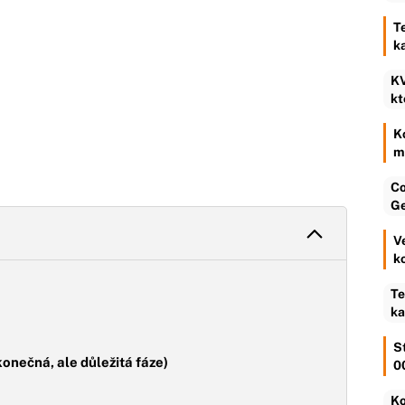
T
k
KV
kt
K
m
Co
Ge
V
k
Te
ka
S
konečná, ale důležitá fáze)
0
Ko