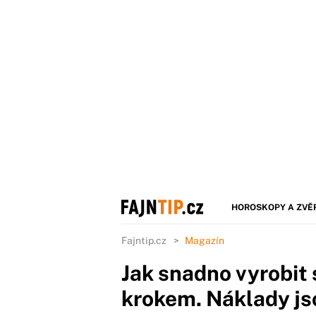
HOROSKOPY A ZVĚ
Fajntip.cz
Magazín
Jak snadno vyrobit 
krokem. Náklady js