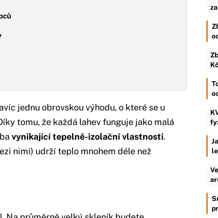
za
upců
Z
y
o
Zb
Kč
To
o
avíc jednu obrovskou výhodu, o které se u
KV
íky tomu, že každá lahev funguje jako malá
fy
vba
vynikající tepelně-izolační vlastnosti
.
Ja
mezi nimi) udrží teplo mnohem déle než
l
Ve
ar
S
p
. Na průměrně velký skleník budete