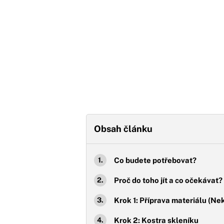
Obsah článku
Co budete potřebovat?
Proč do toho jít a co očekávat?
Krok 1: Příprava materiálu (Ne
Krok 2: Kostra skleníku