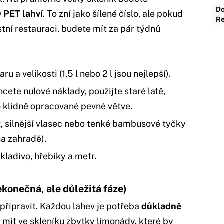
Dc
0 PET lahví
. To zní jako šílené číslo, ale pokud
Re
tní restauraci, budete mít za pár týdnů
u a velikosti (1,5 l nebo 2 l jsou nejlepší).
cete nulové náklady, použijte staré latě,
 klidně opracované pevné větve.
, silnější vlasec nebo tenké bambusové tyčky
na zahradě).
kladivo, hřebíky a metr.
ekonečná, ale důležitá fáze)
připravit. Každou lahev je potřeba
důkladně
 mít ve skleníku zbytky limonády, které by