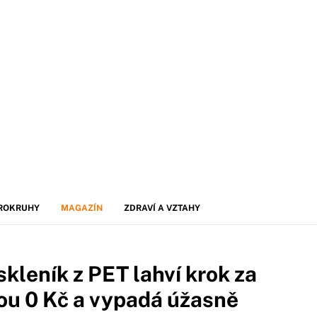
ROKRUHY
MAGAZÍN
ZDRAVÍ A VZTAHY
skleník z PET lahví krok za
ou 0 Kč a vypadá úžasně