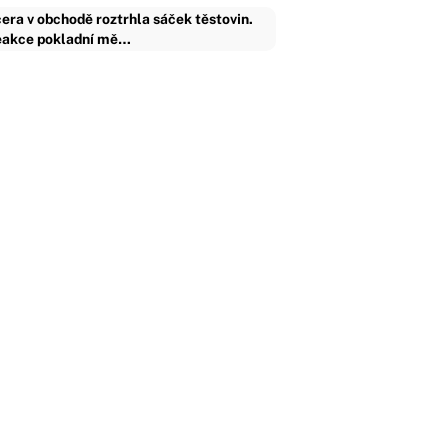
era v obchodě roztrhla sáček těstovin.
akce pokladní mě…