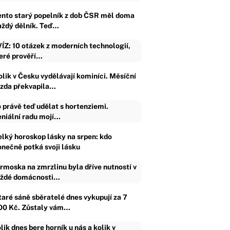
ento starý popelník z dob ČSR měl doma
aždý dělník. Teď…
ÍZ: 10 otázek z moderních technologií,
eré prověří…
olik v Česku vydělávají kominíci. Měsíční
zda překvapila…
 právě teď udělat s hortenziemi.
niální radu mojí…
elký horoskop lásky na srpen: kdo
onečně potká svoji lásku
rmoska na zmrzlinu byla dříve nutností v
ždé domácnosti…
taré sáně sběratelé dnes vykupují za 7
00 Kč. Zůstaly vám…
lik dnes bere horník u nás a kolik v