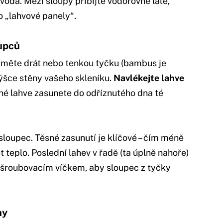
 voda. Mezi sloupy přibijte vodorovné latě,
o „lahvové panely“.
oupců
ezměte drát nebo tenkou tyčku (bambus je
výšce stěny vašeho skleníku.
Navlékejte lahve
dné lahve zasunete do odříznutého dna té
loupec. Těsné zasunutí je klíčové – čím méně
 teplo. Poslední lahev v řadě (ta úplně nahoře)
 šroubovacím víčkem, aby sloupec z tyčky
hy