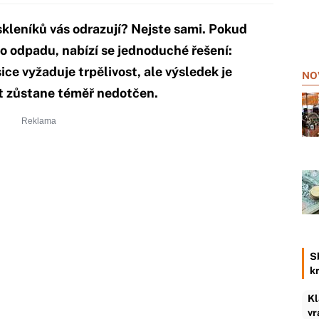
skleníků vás odrazují? Nejste sami. Pokud
ho odpadu, nabízí se jednoduché řešení:
sice vyžaduje trpělivost, ale výsledek je
NO
t zůstane téměř nedotčen.
S
k
Kl
vr