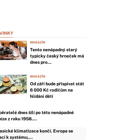
VINKY
MAGAZÍN
Tento nenápadný starý
typicky český hrneček má
dnes pro…
MAGAZÍN
Od září bude přispívat stát
6 000 Kč rodičům na
hlídání dětí
běratelé dnes šílí po této nenápadné
nize z roku 1958.…
asické klimatizace končí. Evropa se
ací k systému,…