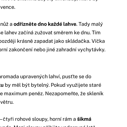
avence.
 nůž a
odřízněte dno každé lahve
. Tady malý
 se lahev začíná zužovat směrem ke dnu. Tím
 později krásně zapadat jako skládačka. Víčka
horní zakončení nebo jiné zahradní vychytávky.
hromada upravených lahví, pusťte se do
ku
by měl být bytelný. Pokud využijete staré
íte maximum peněz. Nezapomeňte, že skleník
větru.
– čtyři rohové sloupy, horní rám a
šikmá