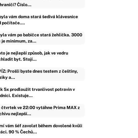
hraničí? Číslo…
byla vám doma stará šedivá klávesnice
d počítače.…
yla vám po babičce stará žehlička. 3000
 je minimum, za…
to je nejlepší způsob, jak ve vedru
chladit byt. Stojí…
ÍZ: Prošli byste dnes testem z češtiny,
ziky a…
k 5x prodloužit trvanlivost potravin v
ednici. Existuje…
 čtvrtek ve 22:00 vytáhne Prima MAX z
chivu nejlepší…
mí vám šéf zavolat během dovolené kvůli
ráci. 90 % Čechů…