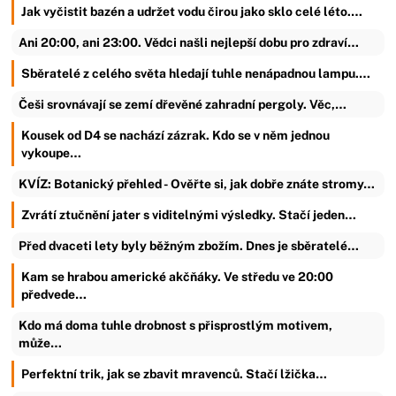
Jak vyčistit bazén a udržet vodu čirou jako sklo celé léto.…
Ani 20:00, ani 23:00. Vědci našli nejlepší dobu pro zdraví…
Sběratelé z celého světa hledají tuhle nenápadnou lampu.…
Češi srovnávají se zemí dřevěné zahradní pergoly. Věc,…
Kousek od D4 se nachází zázrak. Kdo se v něm jednou
vykoupe…
KVÍZ: Botanický přehled - Ověřte si, jak dobře znáte stromy…
Zvrátí ztučnění jater s viditelnými výsledky. Stačí jeden…
Před dvaceti lety byly běžným zbožím. Dnes je sběratelé…
Kam se hrabou americké akčňáky. Ve středu ve 20:00
předvede…
Kdo má doma tuhle drobnost s přisprostlým motivem,
může…
Perfektní trik, jak se zbavit mravenců. Stačí lžička…