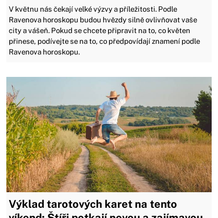
V květnu nás čekají velké výzvy a příležitosti. Podle
Ravenova horoskopu budou hvězdy silně ovlivňovat vaše
city a vášeň. Pokud se chcete připravit na to, co květen
přinese, podívejte se na to, co předpovídají znamení podle
Ravenova horoskopu.
Výklad tarotových karet na tento
víkend: Štíři potkají novou a zajímavou