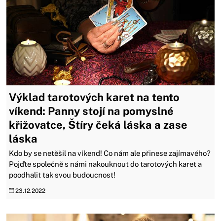
Výklad tarotových karet na tento
víkend: Panny stojí na pomyslné
křižovatce, Štíry čeká láska a zase
láska
Kdo by se netěšil na víkend! Co nám ale přinese zajímavého?
Pojďte společně s námi nakouknout do tarotových karet a
poodhalit tak svou budoucnost!
23.12.2022