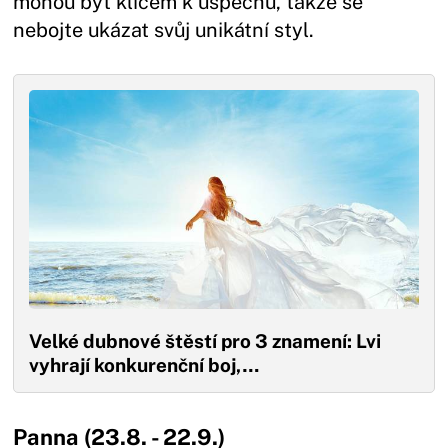
mohou být klíčem k úspěchu, takže se
nebojte ukázat svůj unikátní styl.
Velké dubnové štěstí pro 3 znamení: Lvi
vyhrají konkurenční boj,…
Panna (23.8. - 22.9.)