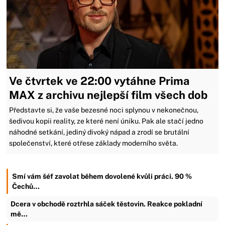
Ve čtvrtek ve 22:00 vytáhne Prima
MAX z archivu nejlepší film všech dob
Představte si, že vaše bezesné noci splynou v nekonečnou,
šedivou kopii reality, ze které není úniku. Pak ale stačí jedno
náhodné setkání, jediný divoký nápad a zrodí se brutální
společenství, které otřese základy moderního světa.
Smí vám šéf zavolat během dovolené kvůli práci. 90 %
Čechů…
Dcera v obchodě roztrhla sáček těstovin. Reakce pokladní
mě…