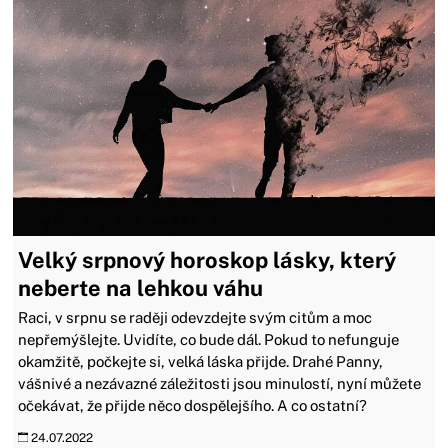
Velký srpnový horoskop lásky, který
neberte na lehkou váhu
Raci, v srpnu se raději odevzdejte svým citům a moc
nepřemýšlejte. Uvidíte, co bude dál. Pokud to nefunguje
okamžitě, počkejte si, velká láska přijde. Drahé Panny,
vášnivé a nezávazné záležitosti jsou minulostí, nyní můžete
očekávat, že přijde něco dospělejšího. A co ostatní?
24.07.2022