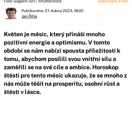
Foto: Gagarin Iurii / Shutterstock
Doba čtení: 4 min
Publikováno: 27. dubna 2023, 18:00
Jan Říha
Květen je měsíc, který přináší mnoho
pozitivní energie a optimismu. V tomto
období se nám nabízí spousta příležitostí k
tomu, abychom posílili svou vnitřní sílu a
zaměřili se na své cíle a ambice. Horoskop
štěstí pro tento měsíc ukazuje, že se mnoho z
nás může těšit na prosperitu, osobní růst a
štěstí v lásce.
Začátek reklamy
Konec reklamy