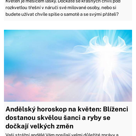
Květen je měsícem lásky. Dočkáte se krásných chvil pod
rozkvetlou třešní v náruči své milované osoby, nebo si
budete užívat chvíle spíše o samotě a se svými přáteli?
Andělský horoskop na květen: Blíženci
dostanou skvělou šanci a ryby se
dočkají velkých změn
Vaši strážní andělé Vám posílají velmi důležité zprávy a