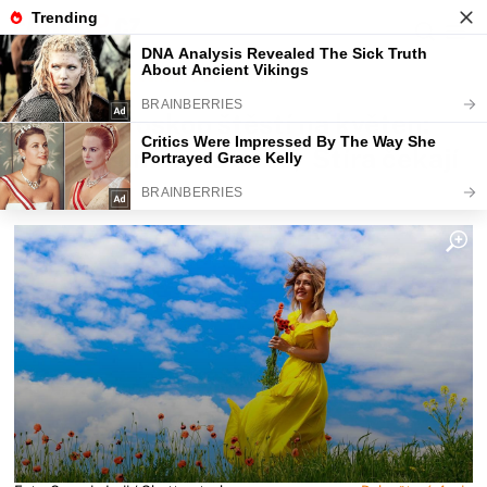
Fajntip.cz
Horoskopy a zvěrokruhy
Velký horoskop štěstí na květen:
Býk se zaměří na sebe, Štíra čekají
zážitky