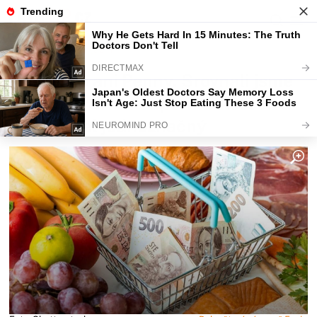
Fajntip.cz
Magazín
Ani Tesco ani Penny. Srovnali jsme
ceny potravin v supermarketech a
vítěz vyšel jednoznačný