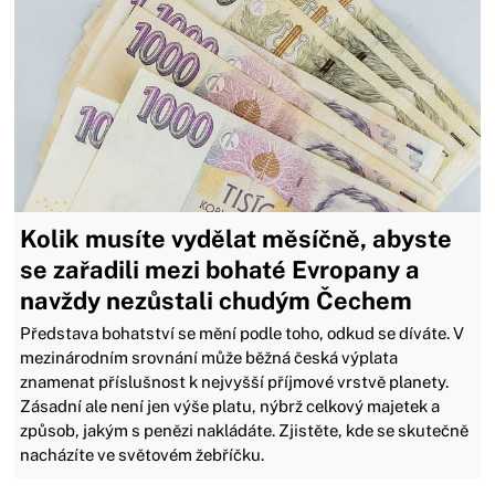
Kolik musíte vydělat měsíčně, abyste
se zařadili mezi bohaté Evropany a
navždy nezůstali chudým Čechem
Představa bohatství se mění podle toho, odkud se díváte. V
mezinárodním srovnání může běžná česká výplata
znamenat příslušnost k nejvyšší příjmové vrstvě planety.
Zásadní ale není jen výše platu, nýbrž celkový majetek a
způsob, jakým s penězi nakládáte. Zjistěte, kde se skutečně
nacházíte ve světovém žebříčku.