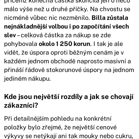
přičemž konečná částka skončila jen o něco
málo výše než u druhé příčky. Na chvostu se
nicméně vůbec nic nezměnilo.
Billa zůstala
nejnákladnější volbou i po započítání všech
slev
– celková částka za nákup se zde
pohybovala
okolo 1 250 korun
. I tak je ale
vidět, že úspora oproti běžným cenám je v
každém jednom obchodě naprosto masivní a
přináší řádově stokorunové úspory na jednom
jediném nákupu.
Kde jsou největší rozdíly a jak se chovají
zákazníci?
Při detailnějším pohledu na konkrétní
položky bylo zřejmé, že největší cenové
výkyvy se netýkají ani tak mouky nebo cukru,