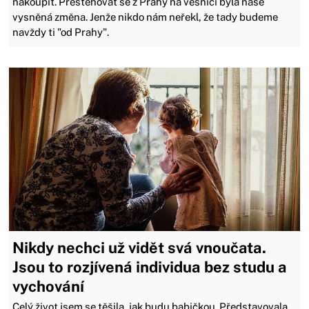
nakoupit. Přestěhovat se z Prahy na vesnici byla naše
vysněná změna. Jenže nikdo nám neřekl, že tady budeme
navždy ti "od Prahy".
Nikdy nechci už vidět svá vnoučata.
Jsou to rozjívená individua bez studu a
vychování
Celý život jsem se těšila, jak budu babičkou. Představovala