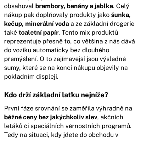
obsahoval
brambory, banány a jablka
. Celý
nákup pak doplňovaly produkty jako
šunka,
kečup, minerální voda
a ze základní drogerie
také
toaletní papír
. Tento mix produktů
reprezentuje přesně to, co většina z nás dává
do vozíku automaticky bez dlouhého
přemýšlení. O to zajímavější jsou výsledné
sumy, které se na konci nákupu objevily na
pokladním displeji.
Kdo drží základní laťku nejníže?
První fáze srovnání se zaměřila výhradně na
běžné ceny bez jakýchkoliv slev
, akčních
letáků či speciálních věrnostních programů.
Tedy na situaci, kdy jdete do obchodu v