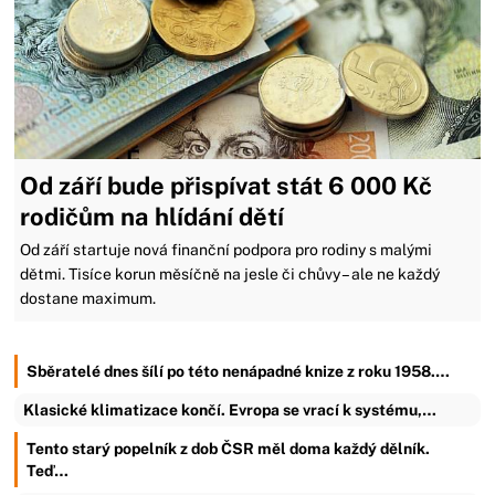
Od září bude přispívat stát 6 000 Kč
rodičům na hlídání dětí
Od září startuje nová finanční podpora pro rodiny s malými
dětmi. Tisíce korun měsíčně na jesle či chůvy – ale ne každý
dostane maximum.
Sběratelé dnes šílí po této nenápadné knize z roku 1958.…
Klasické klimatizace končí. Evropa se vrací k systému,…
Tento starý popelník z dob ČSR měl doma každý dělník.
Teď…