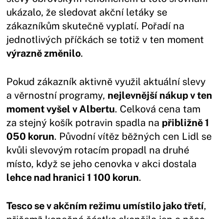
ukázalo, že sledovat akční letáky se
zákazníkům skutečně vyplatí. Pořadí na
jednotlivých příčkách se totiž v ten moment
výrazně změnilo
.
Pokud zákazník aktivně využil aktuální slevy
a věrnostní programy,
nejlevnější nákup v ten
moment vyšel v Albertu
. Celková cena tam
za stejný košík potravin spadla na
přibližně 1
050 korun
. Původní vítěz běžných cen Lidl se
kvůli slevovým rotacím propadl na druhé
místo, když se jeho cenovka v akci dostala
lehce nad hranici 1 100 korun
.
Tesco se v akčním režimu umístilo jako třetí
,