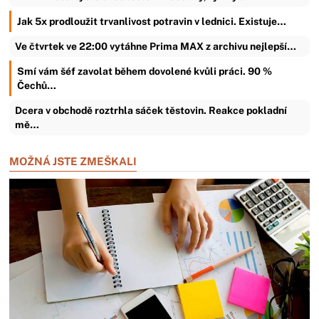
Jak 5x prodloužit trvanlivost potravin v lednici. Existuje…
Ve čtvrtek ve 22:00 vytáhne Prima MAX z archivu nejlepší…
Smí vám šéf zavolat během dovolené kvůli práci. 90 %
Čechů…
Dcera v obchodě roztrhla sáček těstovin. Reakce pokladní
mě…
MOŽNÁ JSTE ZMEŠKALI