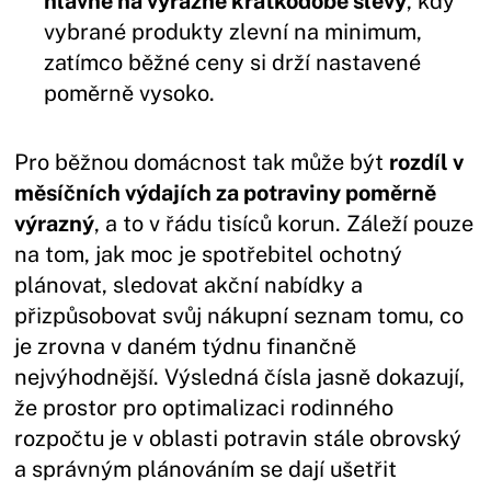
hlavně na výrazné krátkodobé slevy
, kdy
vybrané produkty zlevní na minimum,
zatímco běžné ceny si drží nastavené
poměrně vysoko.
Pro běžnou domácnost tak může být
rozdíl v
měsíčních výdajích za potraviny poměrně
výrazný
, a to v řádu tisíců korun. Záleží pouze
na tom, jak moc je spotřebitel ochotný
plánovat, sledovat akční nabídky a
přizpůsobovat svůj nákupní seznam tomu, co
je zrovna v daném týdnu finančně
nejvýhodnější. Výsledná čísla jasně dokazují,
že prostor pro optimalizaci rodinného
rozpočtu je v oblasti potravin stále obrovský
a správným plánováním se dají ušetřit