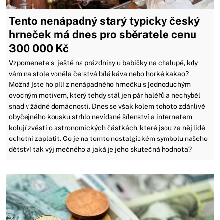
Tento nenápadný starý typicky český
hrneček má dnes pro sběratele cenu
300 000 Kč
Vzpomenete si ještě na prázdniny u babičky na chalupě, kdy
vám na stole voněla čerstvá bílá káva nebo horké kakao?
Možná jste ho pili z nenápadného hrnečku s jednoduchým
ovocným motivem, který tehdy stál jen pár haléřů a nechyběl
snad v žádné domácnosti. Dnes se však kolem tohoto zdánlivě
obyčejného kousku strhlo nevídané šílenství a internetem
kolují zvěsti o astronomických částkách, které jsou za něj lidé
ochotni zaplatit. Co je na tomto nostalgickém symbolu našeho
dětství tak výjimečného a jaká je jeho skutečná hodnota?