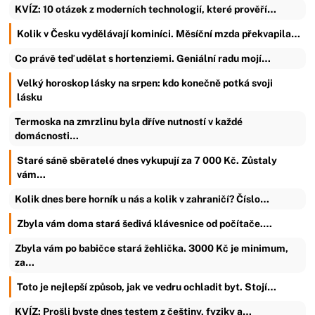
KVÍZ: 10 otázek z moderních technologií, které prověří…
Kolik v Česku vydělávají kominíci. Měsíční mzda překvapila…
Co právě teď udělat s hortenziemi. Geniální radu mojí…
Velký horoskop lásky na srpen: kdo konečně potká svoji
lásku
Termoska na zmrzlinu byla dříve nutností v každé
domácnosti…
Staré sáně sběratelé dnes vykupují za 7 000 Kč. Zůstaly
vám…
Kolik dnes bere horník u nás a kolik v zahraničí? Číslo…
Zbyla vám doma stará šedivá klávesnice od počítače.…
Zbyla vám po babičce stará žehlička. 3000 Kč je minimum,
za…
Toto je nejlepší způsob, jak ve vedru ochladit byt. Stojí…
KVÍZ: Prošli byste dnes testem z češtiny, fyziky a…