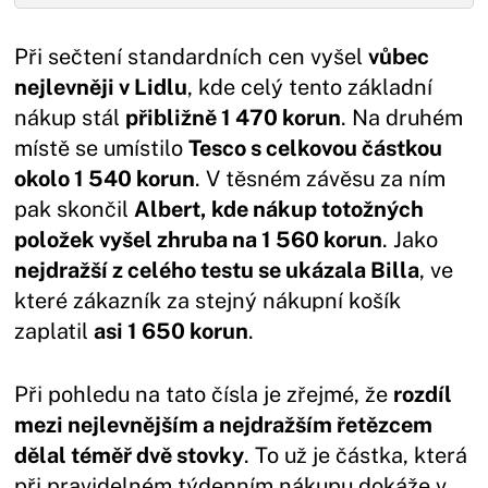
Při sečtení standardních cen vyšel
vůbec
nejlevněji v Lidlu
, kde celý tento základní
nákup stál
přibližně 1 470 korun
. Na druhém
místě se umístilo
Tesco s celkovou částkou
okolo 1 540 korun
. V těsném závěsu za ním
pak skončil
Albert, kde nákup totožných
položek vyšel zhruba na 1 560 korun
. Jako
nejdražší z celého testu se ukázala Billa
, ve
které zákazník za stejný nákupní košík
zaplatil
asi 1 650 korun
.
Při pohledu na tato čísla je zřejmé, že
rozdíl
mezi nejlevnějším a nejdražším řetězcem
dělal téměř dvě stovky
. To už je částka, která
při pravidelném týdenním nákupu dokáže v