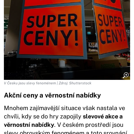
V Česku jsou slevy fenoménem | Zdroj: Shutterstock
Akční ceny a věrnostní nabídky
Mnohem zajímavější situace však nastala ve
chvíli, kdy se do hry zapojily
slevové akce a
věrnostní nabídky
. V českém prostředí jsou
slevy obrovským fenoménem a toto srovnání