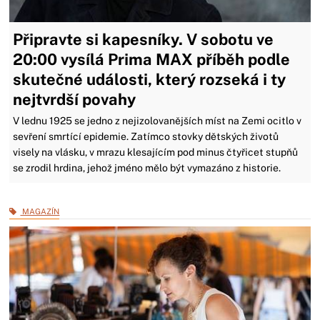
Připravte si kapesníky. V sobotu ve
20:00 vysílá Prima MAX příběh podle
skutečné události, který rozseká i ty
nejtvrdší povahy
V lednu 1925 se jedno z nejizolovanějších míst na Zemi ocitlo v
sevření smrtící epidemie. Zatímco stovky dětských životů
visely na vlásku, v mrazu klesajícím pod minus čtyřicet stupňů
se zrodil hrdina, jehož jméno mělo být vymazáno z historie.
MAGAZÍN