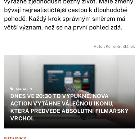
výrazně zjednodušit běžný život. Malé změny
bývají nejrealističtější cestou k dlouhodobé
pohodě. Každý krok správným směrem má
větší význam, než se na první pohled zdá.
Autor: Komerční článek
MAGAZÍN
DNES VE 20:30 TO VYPUKNE. NOVA
ACTION VYTÁHNE VÁLEČNOU IKONU,
KTERÁ PŘEDVEDE ABSOLUTNÍ FILMAŘSKÝ
VRCHOL
NOVINKY