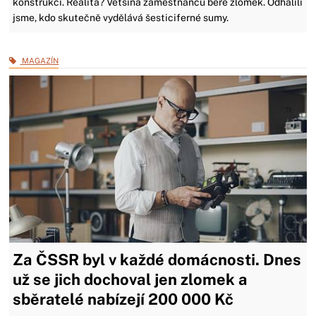
konstrukcí. Realita? Většina zaměstnanců bere zlomek. Odhalili
jsme, kdo skutečně vydělává šesticiferné sumy.
MAGAZÍN
Za ČSSR byl v každé domácnosti. Dnes
už se jich dochoval jen zlomek a
sběratelé nabízejí 200 000 Kč