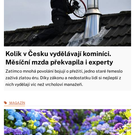
Kolik v Česku vydělávají kominíci.
Měsíční mzda překvapila i experty
Zatímco mnohá povolání bojují o přežití, jedno staré řemeslo
zažívá zlatou éru. Díky zákonu a nedostatku lidí si nejlepší z
nich vydělají víc než vrcholoví manažeři.
MAGAZÍN