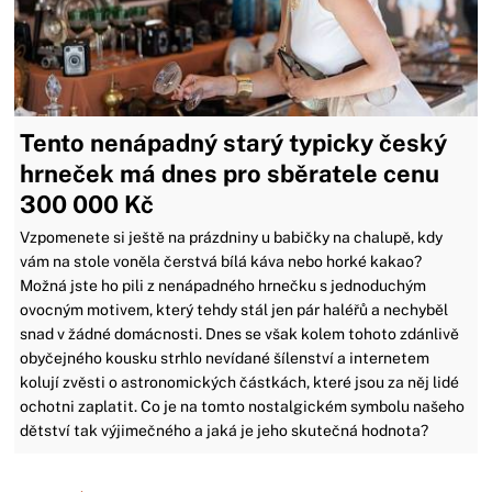
Tento nenápadný starý typicky český
hrneček má dnes pro sběratele cenu
300 000 Kč
Vzpomenete si ještě na prázdniny u babičky na chalupě, kdy
vám na stole voněla čerstvá bílá káva nebo horké kakao?
Možná jste ho pili z nenápadného hrnečku s jednoduchým
ovocným motivem, který tehdy stál jen pár haléřů a nechyběl
snad v žádné domácnosti. Dnes se však kolem tohoto zdánlivě
obyčejného kousku strhlo nevídané šílenství a internetem
kolují zvěsti o astronomických částkách, které jsou za něj lidé
ochotni zaplatit. Co je na tomto nostalgickém symbolu našeho
dětství tak výjimečného a jaká je jeho skutečná hodnota?