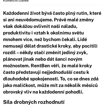
Komerční článek
Každodenní život bývá často plný rutin, které
si ani neuvědomujeme. Právě malé změny
však dokážou ovlivnit naši náladu,
produktivitu i vztah k okolnímu světu
mnohem více, než bychom čekali. Lidé
nemusejí dělat drastické kroky, aby pocítili
rozdíl – někdy stačí změnit jediný zvyk,
plánovat jinak nebo dát šanci novým
možnostem. RentBen věří, že malé kroky
často představují nejjednodušší cestu k
dlouhodobé spokojenosti. To, co se dnes zdá
jako maličkost, může mít za několik měsíců
obrovský vliv na každodenní pohodlí.
Síla drobných rozhodnutí