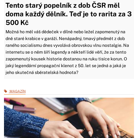
Tento starý popelník z dob ČSR měl
doma každý dělník. Teď je to rarita za 3
500 Kč
Možná ho měl váš dědeček v dílně nebo ležel zapomenutý na
dně staré krabice v garáži. Nenápadný, tmavý předmět z dob
raného socialismu dnes vyvolává obrovskou vlnu nostalgie. Na
internetu se o něm šíří legendy a někteří lidé věří, že za tento
zapomenutý kousek historie dostanou na ruku tisíce korun. O
jaký legendární propagační klenot z 50. let se jedná a jaká je
jeho skutečná sběratelská hodnota?
MAGAZÍN