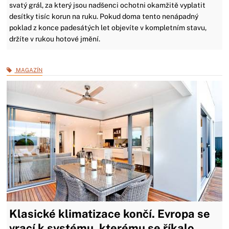
svatý grál, za který jsou nadšenci ochotni okamžitě vyplatit
desítky tisíc korun na ruku. Pokud doma tento nenápadný
poklad z konce padesátých let objevíte v kompletním stavu,
držíte v rukou hotové jmění.
MAGAZÍN
Klasické klimatizace končí. Evropa se
vrací k systému, kterému se říkalo