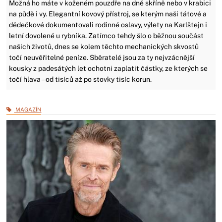
Možná ho máte v koženém pouzdře na dně skříně nebo v krabici
na půdě i vy. Elegantní kovový přístroj, se kterým naši tátové a
dědečkové dokumentovali rodinné oslavy, výlety na Karlštejn i
letní dovolené u rybníka. Zatímco tehdy šlo o běžnou součást
našich životů, dnes se kolem těchto mechanických skvostů
točí neuvěřitelné peníze. Sběratelé jsou za ty nejvzácnější
kousky z padesátých let ochotni zaplatit částky, ze kterých se
točí hlava – od tisíců až po stovky tisíc korun.
MAGAZÍN