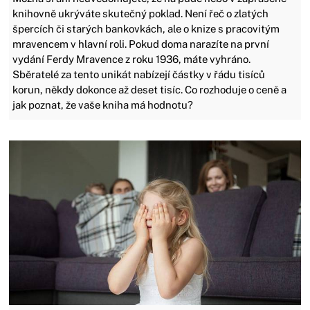
knihovně ukrýváte skutečný poklad. Není řeč o zlatých
špercích či starých bankovkách, ale o knize s pracovitým
mravencem v hlavní roli. Pokud doma narazíte na první
vydání Ferdy Mravence z roku 1936, máte vyhráno.
Sběratelé za tento unikát nabízejí částky v řádu tisíců
korun, někdy dokonce až deset tisíc. Co rozhoduje o ceně a
jak poznat, že vaše kniha má hodnotu?