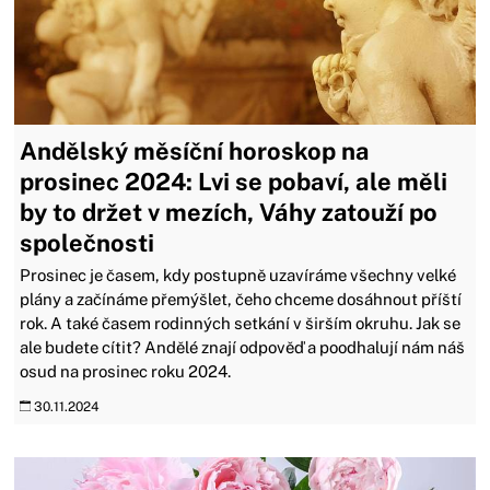
Andělský měsíční horoskop na
prosinec 2024: Lvi se pobaví, ale měli
by to držet v mezích, Váhy zatouží po
společnosti
Prosinec je časem, kdy postupně uzavíráme všechny velké
plány a začínáme přemýšlet, čeho chceme dosáhnout příští
rok. A také časem rodinných setkání v širším okruhu. Jak se
ale budete cítit? Andělé znají odpověď a poodhalují nám náš
osud na prosinec roku 2024.
30.11.2024