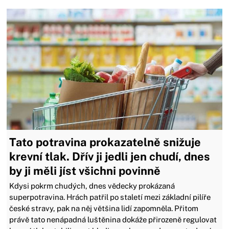
Tato potravina prokazatelně snižuje
krevní tlak. Dřív ji jedli jen chudí, dnes
by ji měli jíst všichni povinně
Kdysi pokrm chudých, dnes vědecky prokázaná
superpotravina. Hrách patřil po staletí mezi základní pilíře
české stravy, pak na něj většina lidí zapomněla. Přitom
právě tato nenápadná luštěnina dokáže přirozeně regulovat