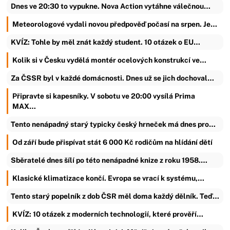
Dnes ve 20:30 to vypukne. Nova Action vytáhne válečnou…
Meteorologové vydali novou předpověď počasí na srpen. Je…
KVÍZ: Tohle by měl znát každý student. 10 otázek o EU…
Kolik si v Česku vydělá montér ocelových konstrukcí ve…
Za ČSSR byl v každé domácnosti. Dnes už se jich dochoval…
Připravte si kapesníky. V sobotu ve 20:00 vysílá Prima
MAX…
Tento nenápadný starý typicky český hrneček má dnes pro…
Od září bude přispívat stát 6 000 Kč rodičům na hlídání dětí
Sběratelé dnes šílí po této nenápadné knize z roku 1958.…
Klasické klimatizace končí. Evropa se vrací k systému,…
Tento starý popelník z dob ČSR měl doma každý dělník. Teď…
KVÍZ: 10 otázek z moderních technologií, které prověří…