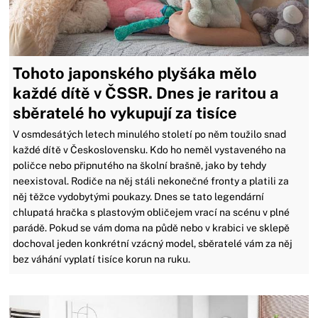
Tohoto japonského plyšáka mělo
každé dítě v ČSSR. Dnes je raritou a
sběratelé ho vykupují za tisíce
V osmdesátých letech minulého století po něm toužilo snad
každé dítě v Československu. Kdo ho neměl vystaveného na
poličce nebo připnutého na školní brašně, jako by tehdy
neexistoval. Rodiče na něj stáli nekonečné fronty a platili za
něj těžce vydobytými poukazy. Dnes se tato legendární
chlupatá hračka s plastovým obličejem vrací na scénu v plné
parádě. Pokud se vám doma na půdě nebo v krabici ve sklepě
dochoval jeden konkrétní vzácný model, sběratelé vám za něj
bez váhání vyplatí tisíce korun na ruku.