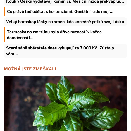
Kolik v Česku vydělávají kominíci. Měsíční mzda překvapila…
Co právě teď udělat s hortenziemi. Geniální radu mojí…
Velký horoskop lásky na srpen: kdo konečně potká svoji lásku
Termoska na zmrzlinu byla dříve nutností v každé
domácnosti…
Staré sáně sběratelé dnes vykupují za 7 000 Kč. Zůstaly
vám…
MOŽNÁ JSTE ZMEŠKALI