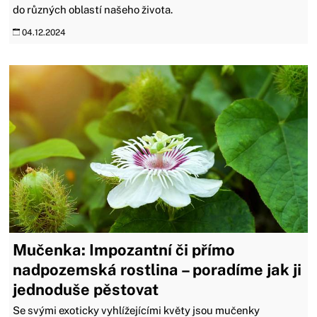
do různých oblastí našeho života.
04.12.2024
Mučenka: Impozantní či přímo
nadpozemská rostlina – poradíme jak ji
jednoduše pěstovat
Se svými exoticky vyhlížejícími květy jsou mučenky