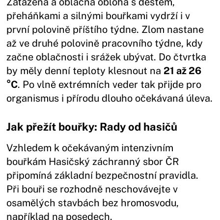
Zatažená a oblačná obloha s deštěm,
přeháňkami a silnými bouřkami vydrží i v
první polovině příštího týdne. Zlom nastane
až ve druhé polovině pracovního týdne, kdy
začne oblačnosti i srážek ubývat. Do čtvrtka
by měly denní teploty klesnout na
21 až 26
°C
. Po vlně extrémních veder tak přijde pro
organismus i přírodu dlouho očekávaná úleva.
Jak přežít bouřky: Rady od hasičů
Vzhledem k očekávaným intenzivním
bouřkám Hasičský záchranný sbor ČR
připomíná základní bezpečnostní pravidla.
Při bouři se rozhodně neschovávejte v
osamělých stavbách bez hromosvodu,
například na posedech.