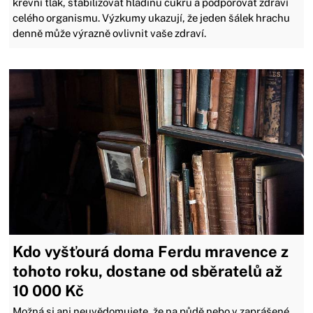
krevní tlak, stabilizovat hladinu cukru a podporovat zdraví
celého organismu. Výzkumy ukazují, že jeden šálek hrachu
denně může výrazně ovlivnit vaše zdraví.
Kdo vyšťourá doma Ferdu mravence z
tohoto roku, dostane od sběratelů až
10 000 Kč
Možná si ani neuvědomujete, že na půdě nebo v zaprášené