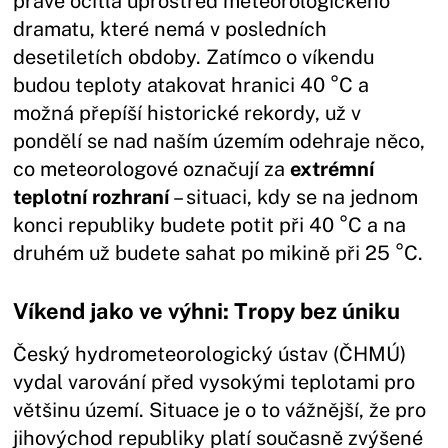
právě ocitla uprostřed meteorologického
dramatu, které nemá v posledních
desetiletích obdoby. Zatímco o víkendu
budou teploty atakovat hranici 40 °C a
možná přepíší historické rekordy, už v
pondělí se nad naším územím odehraje něco,
co meteorologové označují za
extrémní
teplotní rozhraní
– situaci, kdy se na jednom
konci republiky budete potit při 40 °C a na
druhém už budete sahat po mikině při 25 °C.
Víkend jako ve výhni: Tropy bez úniku
Český hydrometeorologický ústav (ČHMÚ)
vydal varování před vysokými teplotami pro
většinu území. Situace je o to vážnější, že pro
jihovýchod republiky platí současně zvýšené