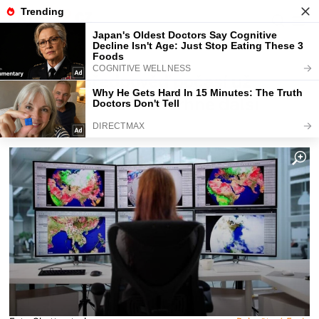
Fajntip.cz
Magazín
Včerejší předpověď počasí už
neplatí. Do Česka vtrhne další
extrém