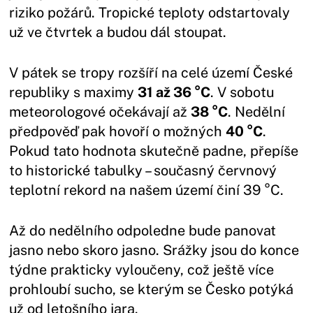
riziko požárů. Tropické teploty odstartovaly
už ve čtvrtek a budou dál stoupat.
V pátek se tropy rozšíří na celé území České
republiky s maximy
31 až 36 °C
. V sobotu
meteorologové očekávají až
38 °C
. Nedělní
předpověď pak hovoří o možných
40 °C
.
Pokud tato hodnota skutečně padne, přepíše
to historické tabulky – současný červnový
teplotní rekord na našem území činí 39 °C.
Až do nedělního odpoledne bude panovat
jasno nebo skoro jasno. Srážky jsou do konce
týdne prakticky vyloučeny, což ještě více
prohloubí sucho, se kterým se Česko potýká
už od letošního jara.