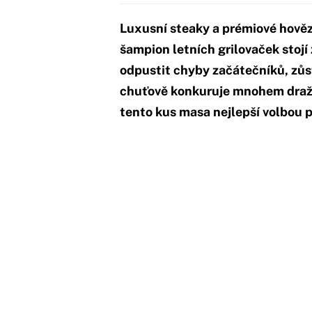
Luxusní steaky a prémiové hovězí
šampion letních grilovaček stojí
odpustit chyby začátečníků, zůs
chuťově konkuruje mnohem dražší
tento kus masa nejlepší volbou p