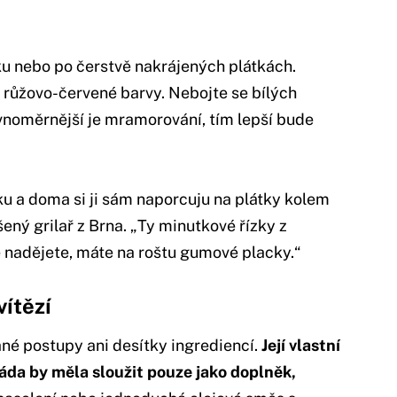
ku nebo po čerstvě nakrájených plátkách.
é růžovo-červené barvy. Nebojte se bílých
vnoměrnější je mramorování, tím lepší bude
ku a doma si ji sám naporcuju na plátky kolem
ený grilař z Brna. „Ty minutkové řízky z
e nadějete, máte na roštu gumové placky.“
vítězí
né postupy ani desítky ingrediencí.
Její vlastní
náda by měla sloužit pouze jako doplněk,