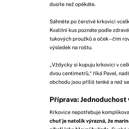
dusíte než opékáte.
Sáhněte po čerstvé krkovici vcel
Kvalitní kus poznáte podle zdrav
tukových proužků a oček – čím ro
výsledek na roštu.
„Vždycky si kupuju krkovici v cel
dvou centimetrů,“ říká Pavel, nadš
obchodu jsou příliš tenké a než s
Příprava: Jednoduchost 
Krkovice nepotřebuje komplikova
chuť je natolik výrazná, že mari