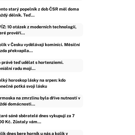
ento starý popelník z dob ČSR měl doma
aždý dělník. Teď…
ÍZ: 10 otázek z moderních technologií,
eré prověří…
olik v Česku vydělávají kominíci. Měsíční
zda překvapila…
 právě teď udělat s hortenziemi.
niální radu mojí…
elký horoskop lásky na srpen: kdo
onečně potká svoji lásku
rmoska na zmrzlinu byla dříve nutností v
ždé domácnosti…
taré sáně sběratelé dnes vykupují za 7
00 Kč. Zůstaly vám…
lik dnes bere horník u nás a kolik v