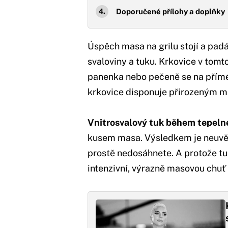
Doporučené přílohy a doplňky
Úspěch masa na grilu stojí a pa
svaloviny a tuku. Krkovice v tom
panenka nebo pečeně se na přímé
krkovice disponuje přirozeným mr
Vnitrosvalový tuk během tepeln
kusem masa. Výsledkem je neuvěři
prostě nedosáhnete. A protože tuk
intenzivní, výrazně masovou chuť 