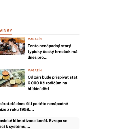
VINKY
MAGAZÍN
Tento nenápadný starý
typicky český hrneček má
dnes pro…
MAGAZÍN
Od září bude přispívat stát
6 000 Kč rodičům na
hlídání dětí
běratelé dnes šílí po této nenápadné
nize z roku 1958.…
asické klimatizace končí. Evropa se
ací k systému,…