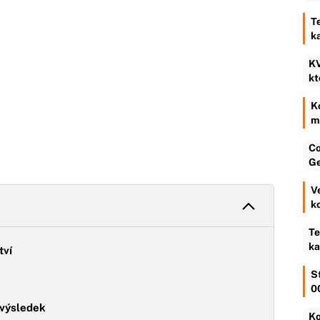
T
k
KV
kt
K
m
Co
Ge
V
k
Te
ka
tví
S
0
 výsledek
Ko