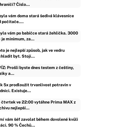
hraničí? Číslo…
byla vám doma stará šedivá klávesnice
d počítače.…
yla vám po babičce stará žehlička. 3000
 je minimum, za…
to je nejlepší způsob, jak ve vedru
chladit byt. Stojí…
ÍZ: Prošli byste dnes testem z češtiny,
ziky a…
k 5x prodloužit trvanlivost potravin v
ednici. Existuje…
 čtvrtek ve 22:00 vytáhne Prima MAX z
chivu nejlepší…
mí vám šéf zavolat během dovolené kvůli
ráci. 90 % Čechů…