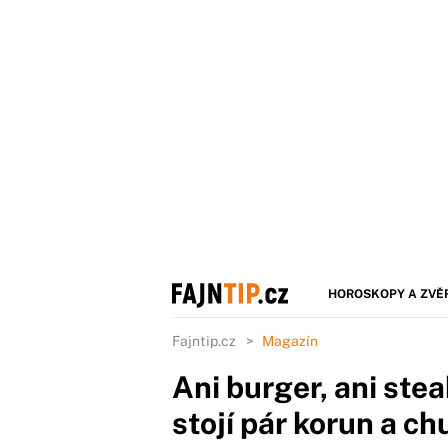
HOROSKOPY A ZVĚ
Fajntip.cz
Magazín
Ani burger, ani stea
stojí pár korun a c