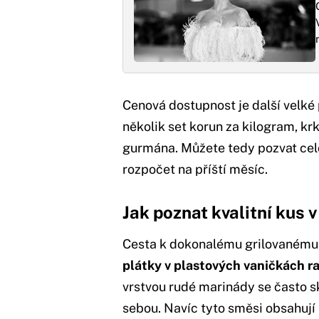
Cenová dostupnost je další velké 
několik set korun za kilogram, k
gurmána. Můžete tedy pozvat celou
rozpočet na příští měsíc.
Jak poznat kvalitní kus v
Cesta k dokonalému grilovanému 
plátky v plastových vaničkách r
vrstvou rudé marinády se často s
sebou. Navíc tyto směsi obsahují 