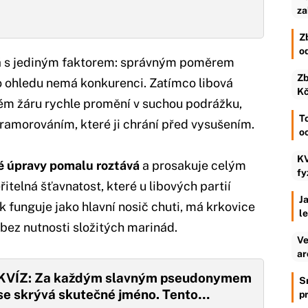
za
Z
o
dá s jediným faktorem: správným poměrem
Zb
to ohledu nemá konkurenci. Zatímco libová
Kč
m žáru rychle promění v suchou podrážku,
To
amorováním, které ji chrání před vysušením.
o
KV
é úpravy pomalu roztává
a prosakuje celým
fy
telná šťavnatost, které u libových partií
Ja
 funguje jako hlavní nosič chuti, má krkovice
l
bez nutnosti složitých marinád.
Ve
ar
KVÍZ: Za každým slavným pseudonymem
S
se skrývá skutečné jméno. Tento…
p