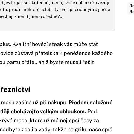
Objevte, jak se skutečně jmenují vaše oblíbené hvězdy.
Dc
Víte, proč si některé celebrity zvolí pseudonym a jiné si
Re
nechají změnit jméno úředně?…
plus. Kvalitní hovězí steak vás může stát
rkovice zůstává přátelská k peněžence každého
 partu přátel, aniž byste museli řešit
 řeznictví
masu začíná už při nákupu.
Předem naložené
aději obcházejte velkým obloukem.
Pod
krývá maso, které už má nejlepší časy za
nadbytek soli a vody, takže na grilu maso spíš