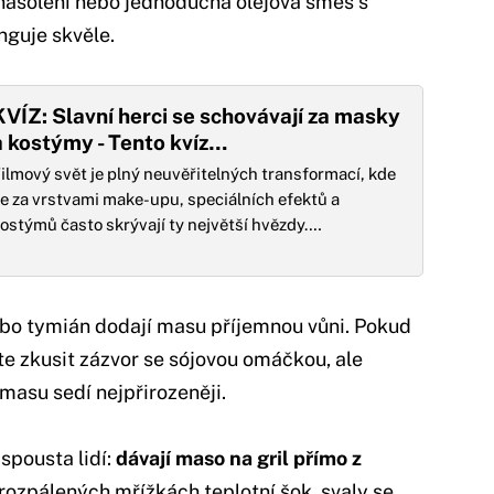
asolení nebo jednoduchá olejová směs s
guje skvěle.
KVÍZ: Slavní herci se schovávají za masky
a kostýmy - Tento kvíz…
ilmový svět je plný neuvěřitelných transformací, kde
e za vrstvami make-upu, speciálních efektů a
ostýmů často skrývají ty největší hvězdy.…
ebo tymián dodají masu příjemnou vůni. Pokud
te zkusit zázvor se sójovou omáčkou, ale
masu sedí nejpřirozeněji.
spousta lidí:
dávají maso na gril přímo z
ozpálených mřížkách teplotní šok, svaly se