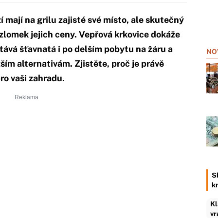
 mají na grilu zajisté své místo, ale skutečný
 zlomek jejich ceny. Vepřová krkovice dokáže
tává šťavnatá i po delším pobytu na žáru a
NO
m alternativám. Zjistěte, proč je právě
ro vaši zahradu.
S
k
Kl
vr