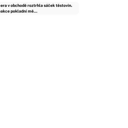
era v obchodě roztrhla sáček těstovin.
akce pokladní mě…