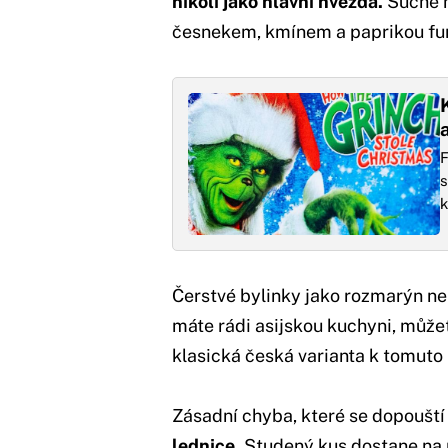
nikoli jako hlavní hvězda.
Suché n
česnekem, kmínem a paprikou fun
F
s
k
Čerstvé bylinky jako rozmarýn n
máte rádi asijskou kuchyni, může
klasická česká varianta k tomuto 
Zásadní chyba, které se dopouští 
lednice.
Studený kus dostane na r