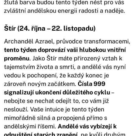
žlutá barva budou tento týden nést pro vás
zvláštní andělskou energii radosti a naděje.
Štír (24. října – 22. listopadu)
Archanděl Azrael, průvodce transformacemi,
tento týden doprovází vaši hlubokou vnitřní
proměnu
. Jako Štír máte přirozený vztah k
tajemstvím života a smrti, a andělé vás nyní
vedou k pochopení, že každý konec je
zároveň novým začátkem.
Čísla 999
signalizují ukončení důležitého cyklu
–
nebojte se nechat odejít to, co vám již
neslouží. Vaše intuice je tento týden
mimořádně silná a propojená přímo s
andělskými říšemi.
Andělé vás vybízejí k
odpuštění starých zranění
, ne kvůli druhým,