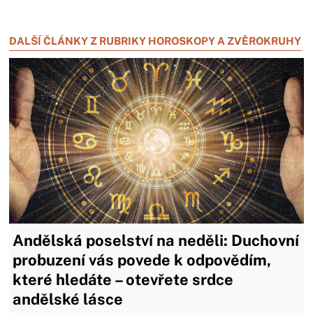
Zavřít reklamu
DALŠÍ ČLÁNKY Z RUBRIKY HOROSKOPY A ZVĚROKRUHY
Andělská poselství na neděli: Duchovní
probuzení vás povede k odpovědím,
které hledáte – otevřete srdce
andělské lásce