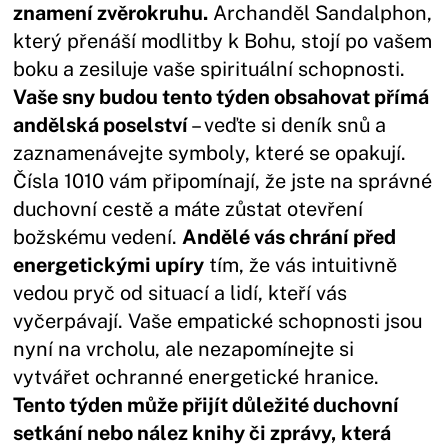
znamení zvěrokruhu.
Archanděl Sandalphon,
který přenáší modlitby k Bohu, stojí po vašem
boku a zesiluje vaše spirituální schopnosti.
Vaše sny budou tento týden obsahovat přímá
andělská poselství
– veďte si deník snů a
zaznamenávejte symboly, které se opakují.
Čísla 1010 vám připomínají, že jste na správné
duchovní cestě a máte zůstat otevření
božskému vedení.
Andělé vás chrání před
energetickými upíry
tím, že vás intuitivně
vedou pryč od situací a lidí, kteří vás
vyčerpávají. Vaše empatické schopnosti jsou
nyní na vrcholu, ale nezapomínejte si
vytvářet ochranné energetické hranice.
Tento týden může přijít důležité duchovní
setkání nebo nález knihy či zprávy, která