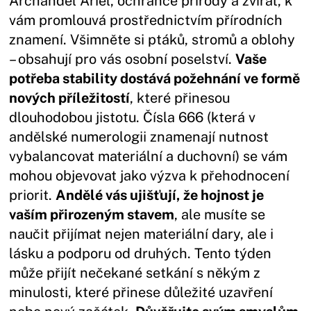
Archanděl Ariel, ochránce přírody a zvířat, k
vám promlouvá prostřednictvím přírodních
znamení. Všimněte si ptáků, stromů a oblohy
– obsahují pro vás osobní poselství.
Vaše
potřeba stability dostává požehnání ve formě
nových příležitostí
, které přinesou
dlouhodobou jistotu. Čísla 666 (která v
andělské numerologii znamenají nutnost
vybalancovat materiální a duchovní) se vám
mohou objevovat jako výzva k přehodnocení
priorit.
Andělé vás ujišťují, že hojnost je
vaším přirozeným stavem
, ale musíte se
naučit přijímat nejen materiální dary, ale i
lásku a podporu od druhých. Tento týden
může přijít nečekané setkání s někým z
minulosti, které přinese důležité uzavření