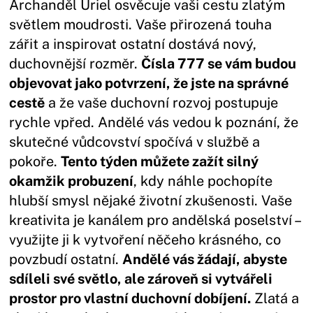
Archanděl Uriel osvěcuje vaši cestu zlatým
světlem moudrosti. Vaše přirozená touha
zářit a inspirovat ostatní dostává nový,
duchovnější rozměr.
Čísla 777 se vám budou
objevovat jako potvrzení, že jste na správné
cestě
a že vaše duchovní rozvoj postupuje
rychle vpřed. Andělé vás vedou k poznání, že
skutečné vůdcovství spočívá v službě a
pokoře.
Tento týden můžete zažít silný
okamžik probuzení
, kdy náhle pochopíte
hlubší smysl nějaké životní zkušenosti. Vaše
kreativita je kanálem pro andělská poselství –
využijte ji k vytvoření něčeho krásného, co
povzbudí ostatní.
Andělé vás žádají, abyste
sdíleli své světlo, ale zároveň si vytvářeli
prostor pro vlastní duchovní dobíjení.
Zlatá a