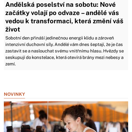
Andělská poselství na sobotu: Nové
začátky volají po odvaze – andělé vás
vedou k transformaci, která změní váš
život
Sobotní den přináší jedinečnou energii klidu a zároveň
intenzivní duchovní síly. Andělé vám dnes šeptají, že je čas
zastavit se a naslouchat svému vnitřnímu hlasu. Hvězdy se
seskupují do konstelace, která otevírá brány mezi nebesy a
zemí.
Zavřít reklamu
NOVINKY