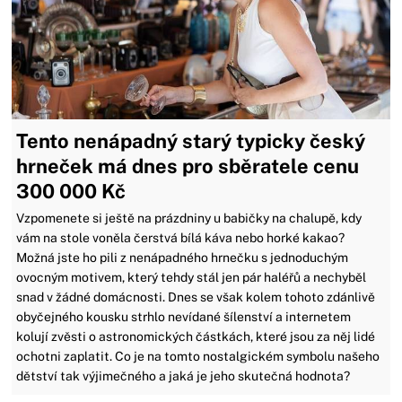
Tento nenápadný starý typicky český
hrneček má dnes pro sběratele cenu
300 000 Kč
Vzpomenete si ještě na prázdniny u babičky na chalupě, kdy
vám na stole voněla čerstvá bílá káva nebo horké kakao?
Možná jste ho pili z nenápadného hrnečku s jednoduchým
ovocným motivem, který tehdy stál jen pár haléřů a nechyběl
snad v žádné domácnosti. Dnes se však kolem tohoto zdánlivě
obyčejného kousku strhlo nevídané šílenství a internetem
kolují zvěsti o astronomických částkách, které jsou za něj lidé
ochotni zaplatit. Co je na tomto nostalgickém symbolu našeho
dětství tak výjimečného a jaká je jeho skutečná hodnota?