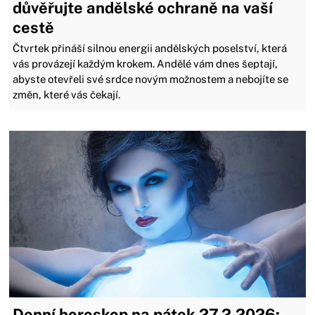
důvěřujte andělské ochraně na vaší
cestě
Čtvrtek přináší silnou energii andělských poselství, která
vás provázejí každým krokem. Andělé vám dnes šeptají,
abyste otevřeli své srdce novým možnostem a nebojíte se
změn, které vás čekají.
Denní horoskop na pátek 27.2.2026: