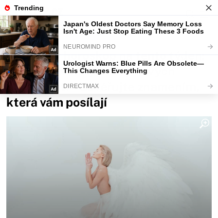
Fajntip.cz
Horoskopy a zvěrokruhy
Andělský horoskop na tento týden:
Andělé otevírají brány nových
příležitostí – důvěřujte znamením,
která vám posílají