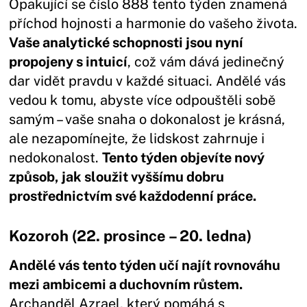
Opakující se číslo 888 tento týden znamená
příchod hojnosti a harmonie do vašeho života.
Vaše analytické schopnosti jsou nyní
propojeny s intuicí
, což vám dává jedinečný
dar vidět pravdu v každé situaci. Andělé vás
vedou k tomu, abyste více odpouštěli sobě
samým – vaše snaha o dokonalost je krásná,
ale nezapomínejte, že lidskost zahrnuje i
nedokonalost.
Tento týden objevíte nový
způsob, jak sloužit vyššímu dobru
prostřednictvím své každodenní práce.
Kozoroh (22. prosince – 20. ledna)
Andělé vás tento týden učí najít rovnováhu
mezi ambicemi a duchovním růstem.
Archanděl Azrael, který pomáhá s