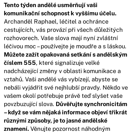
Tento týden andělé usměrňují vaši
komunikační schopnost k vyššímu účelu.
Archanděl Raphael, léčitel a ochránce
cestujících, vás provází při všech důležitých
rozhovorech. Vaše slova mají nyní zvláštní
léčivou moc – používejte je moudře a s láskou.
Můžete zažít opakovaná setkání s andělským
číslem 555
, které signalizuje velké
nadcházející změny v oblasti komunikace a
vztahů. Vaši andělé vás vybízejí, abyste se
nebáli vyjádřit své nejhlubší pravdy. Někdo ve
vašem okolí potřebuje právě teď slyšet vaše
povzbuzující slova.
Důvěřujte synchronicitám
– když se vám nějaká informace objeví třikrát
různými způsoby, je to jasné andělské
znamení.
Věnujte pozornost náhodným