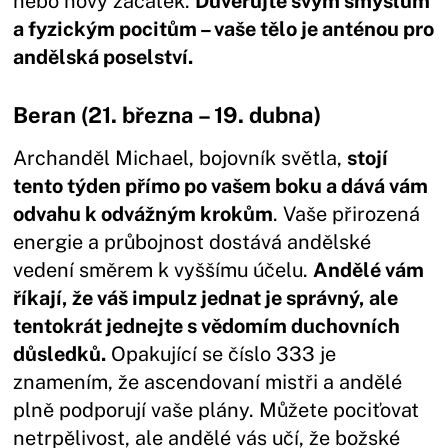
nebo nový začátek.
Důvěřujte svým smyslům
a fyzickým pocitům – vaše tělo je anténou pro
andělská poselství.
Beran (21. března – 19. dubna)
Archanděl Michael, bojovník světla,
stojí
tento týden přímo po vašem boku a dává vám
odvahu k odvážným krokům
. Vaše přirozená
energie a průbojnost dostává andělské
vedení směrem k vyššímu účelu.
Andělé vám
říkají, že váš impulz jednat je správný, ale
tentokrát jednejte s vědomím duchovních
důsledků.
Opakující se číslo 333 je
znamením, že ascendovaní mistři a andělé
plně podporují vaše plány. Můžete pociťovat
netrpělivost, ale andělé vás učí, že božské