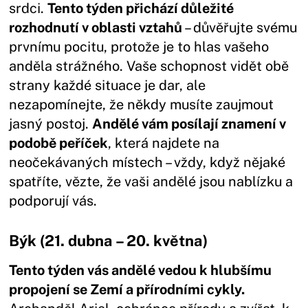
srdci.
Tento týden přichází důležité
rozhodnutí v oblasti vztahů
– důvěřujte svému
prvnímu pocitu, protože je to hlas vašeho
anděla strážného. Vaše schopnost vidět obě
strany každé situace je dar, ale
nezapomínejte, že někdy musíte zaujmout
jasný postoj.
Andělé vám posílají znamení v
podobě peříček
, která najdete na
neočekávaných místech – vždy, když nějaké
spatříte, vězte, že vaši andělé jsou nablízku a
podporují vás.
Býk (21. dubna – 20. května)
Tento týden vás andělé vedou k hlubšímu
propojení se Zemí a přírodními cykly.