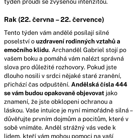
týden proudí se zvýšenou intenzitou.
Rak (22. června – 22. července)
Tento týden vám andělé posílají silné
poselství o
uzdravení rodinných vztahů a
emočního klidu
. Archanděl Gabriel stojí po
vašem boku a pomáhá vám nalézt správná
slova pro důležité rozhovory. Pokud jste
dlouho nosili v srdci nějaké staré zranění,
přichází čas odpuštění.
Andělská čísla 444
se vám budou opakovaně objevovat
jako
znamení, že jste obklopeni ochranou a
láskou. Vaše intuice je nyní mimořádně silná –
důvěřujte prvním dojmům a pocitům, které v
sobě vnímáte. Anděl strážný vás vede k
lidem, kteří vám mohou pomoci na vaší