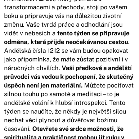
transformacemi a přechody, stojí po vašem
boku a připravuje vás na důležitou životní
změnu. Vaše tvrdá práce a odhodlání jsou
vidět v nebesích a
tento týden se připravuje
odměna, která přijde neočekávanou cestou
.
Andělská čísla 1212 se vám budou opakovat
jako připomínka, že máte zůstat pozitivní i v
náročných chvílích.
Vaši předkové a andělští
průvodci vás vedou k pochopení, že skutečný
úspěch není jen materiální.
Můžete pociťovat
silnou touhu po samotě a meditaci – to je
andělské volání k hlubší introspekci. Tento
týden se naučíte, že někdy je největší silou
nechat věci plynout a důvěřovat božímu
časování.
Otevřete své srdce možnosti, že
spiritualita a praktičnost mohou jít ruku v