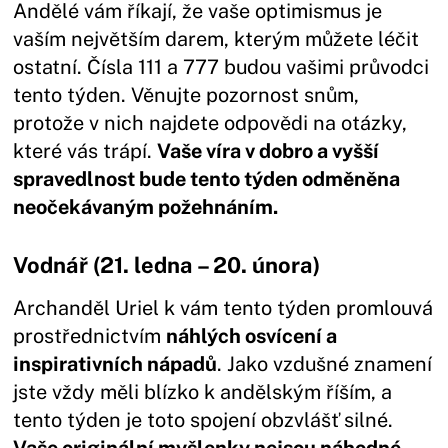
Andělé vám říkají, že vaše optimismus je
vaším největším darem, kterým můžete léčit
ostatní. Čísla 111 a 777 budou vašimi průvodci
tento týden. Věnujte pozornost snům,
protože v nich najdete odpovědi na otázky,
které vás trápí.
Vaše víra v dobro a vyšší
spravedlnost bude tento týden odměněna
neočekávaným požehnáním.
Vodnář (21. ledna – 20. února)
Archanděl Uriel k vám tento týden promlouvá
prostřednictvím
náhlých osvícení a
inspirativních nápadů
. Jako vzdušné znamení
jste vždy měli blízko k andělským říším, a
tento týden je toto spojení obzvlášť silné.
Vaše originální myšlenky nejsou náhodné –