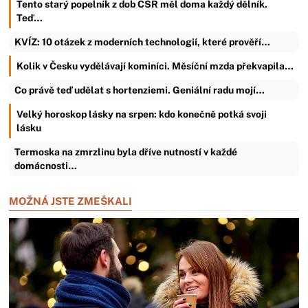
Tento starý popelník z dob ČSR měl doma každý dělník.
Teď…
KVÍZ: 10 otázek z moderních technologií, které prověří…
Kolik v Česku vydělávají kominíci. Měsíční mzda překvapila…
Co právě teď udělat s hortenziemi. Geniální radu mojí…
Velký horoskop lásky na srpen: kdo konečně potká svoji
lásku
Termoska na zmrzlinu byla dříve nutností v každé
domácnosti…
MOŽNÁ JSTE ZMEŠKALI