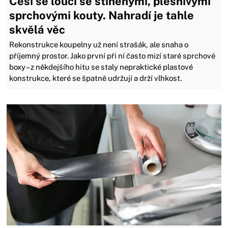
Češi se loučí se stíněnými, plesnivými
sprchovými kouty. Nahradí je tahle
skvělá věc
Rekonstrukce koupelny už není strašák, ale snaha o
příjemný prostor. Jako první při ní často mizí staré sprchové
boxy – z někdejšího hitu se staly nepraktické plastové
konstrukce, které se špatně udržují a drží vlhkost.