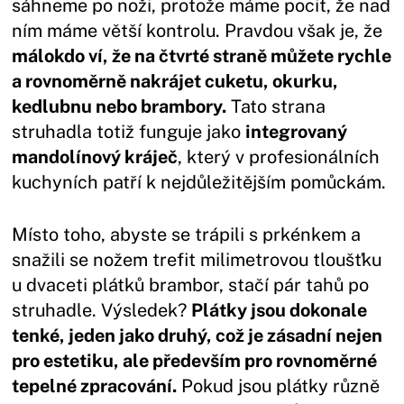
sáhneme po noži, protože máme pocit, že nad
ním máme větší kontrolu. Pravdou však je, že
málokdo ví, že na čtvrté straně můžete rychle
a rovnoměrně nakrájet cuketu, okurku,
kedlubnu nebo brambory.
Tato strana
struhadla totiž funguje jako
integrovaný
mandolínový kráječ
, který v profesionálních
kuchyních patří k nejdůležitějším pomůckám.
Místo toho, abyste se trápili s prkénkem a
snažili se nožem trefit milimetrovou tloušťku
u dvaceti plátků brambor, stačí pár tahů po
struhadle. Výsledek?
Plátky jsou dokonale
tenké, jeden jako druhý, což je zásadní nejen
pro estetiku, ale především pro rovnoměrné
tepelné zpracování.
Pokud jsou plátky různě