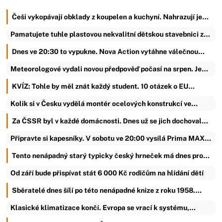
Češi vykopávají obklady z koupelen a kuchyní. Nahrazují je…
Pamatujete tuhle plastovou nekvalitní dětskou stavebnici z…
Dnes ve 20:30 to vypukne. Nova Action vytáhne válečnou…
Meteorologové vydali novou předpověď počasí na srpen. Je…
KVÍZ: Tohle by měl znát každý student. 10 otázek o EU…
Kolik si v Česku vydělá montér ocelových konstrukcí ve…
Za ČSSR byl v každé domácnosti. Dnes už se jich dochoval…
Připravte si kapesníky. V sobotu ve 20:00 vysílá Prima MAX…
Tento nenápadný starý typicky český hrneček má dnes pro…
Od září bude přispívat stát 6 000 Kč rodičům na hlídání dětí
Sběratelé dnes šílí po této nenápadné knize z roku 1958.…
Klasické klimatizace končí. Evropa se vrací k systému,…