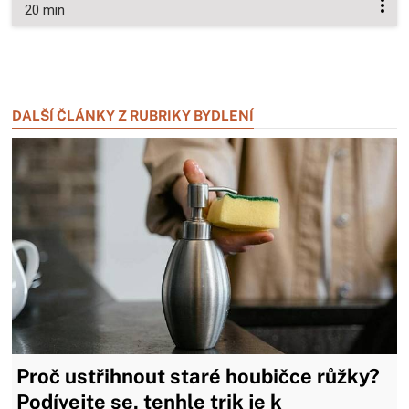
20 min
Zavřít reklamu
Zavřít reklamu
DALŠÍ ČLÁNKY Z RUBRIKY BYDLENÍ
Proč ustřihnout staré houbičce růžky?
Podívejte se, tenhle trik je k