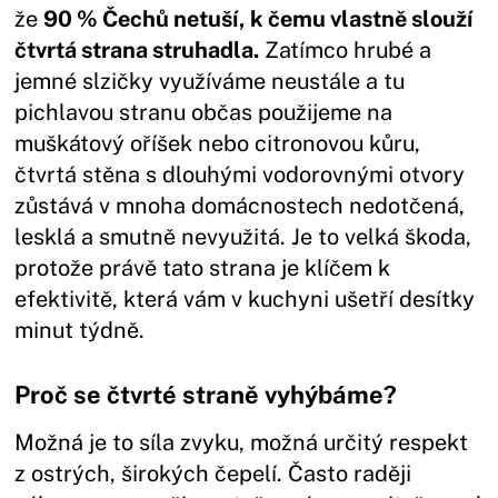
že
90 % Čechů netuší, k čemu vlastně slouží
čtvrtá strana struhadla.
Zatímco hrubé a
jemné slzičky využíváme neustále a tu
pichlavou stranu občas použijeme na
muškátový oříšek nebo citronovou kůru,
čtvrtá stěna s dlouhými vodorovnými otvory
zůstává v mnoha domácnostech nedotčená,
lesklá a smutně nevyužitá. Je to velká škoda,
protože právě tato strana je klíčem k
efektivitě, která vám v kuchyni ušetří desítky
minut týdně.
Proč se čtvrté straně vyhýbáme?
Možná je to síla zvyku, možná určitý respekt
z ostrých, širokých čepelí. Často raději