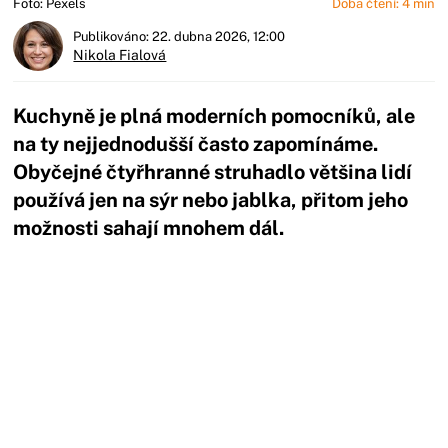
Foto: Pexels
Doba čtení: 4 min
Publikováno: 22. dubna 2026, 12:00
Nikola Fialová
Kuchyně je plná moderních pomocníků, ale
na ty nejjednodušší často zapomínáme.
Obyčejné čtyřhranné struhadlo většina lidí
používá jen na sýr nebo jablka, přitom jeho
možnosti sahají mnohem dál.
Začátek reklamy
Konec reklamy