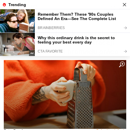
Fajntip.cz
Bydlení
90 % Čechů netuší, k čemu slouží
čtvrtá strana struhadla. Ztrácejí
čas a přidělávají si hromadu práce