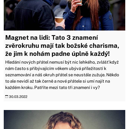
Magnet na lidi: Tato 3 znamení
zvěrokruhu mají tak božské charisma,
že jim k nohám padne úplně každý!
Hledání nových přátel nemusí být nic lehkého, zvlášť když
nám často s přibývajícím věkem ubývá příležitostí k
seznamování a náš okruh přátel se neustále zužuje. Někdo
to ale nevidí až tak černě a nové přátele si umí najít na
každém kroku. Patříte mezi tato tři znamení i vy?
30.03.2022