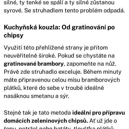
silné, ty tenké se spálí a ty silné zůstanou
syrové. Se struhadlem tento problém odpadá.
Kuchyňská kouzla: Od gratinování po
chipsy
Využití této přehlížené strany je přitom
neuvěřitelně široké. Pokud se chystáte na
gratinované brambory
, zapomeňte na nůž.
Právě zde struhadlo exceluje. Během minuty
máte připravenou celou mísu bramborových
plátků, které do sebe v troubě ideálně
nasáknou smetanu a sýr.
Stejně tak je tato metoda
ideální pro přípravu
domácích zeleninových chipsů.
Ať už jde o
řepu, petržel nebo batáty, tloušťka plátků