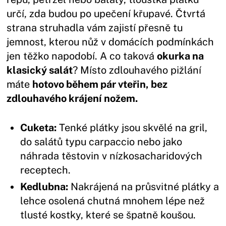
určí, zda budou po upečení křupavé. Čtvrtá
strana struhadla vám zajistí přesně tu
jemnost, kterou nůž v domácích podmínkách
jen těžko napodobí. A co taková
okurka na
klasický salát
? Místo zdlouhavého pižlání
máte
hotovo během pár vteřin, bez
zdlouhavého krájení nožem.
Cuketa:
Tenké plátky jsou skvělé na gril,
do salátů typu carpaccio nebo jako
náhrada těstovin v nízkosacharidových
receptech.
Kedlubna:
Nakrájená na průsvitné plátky a
lehce osolená chutná mnohem lépe než
tlusté kostky, které se špatně koušou.