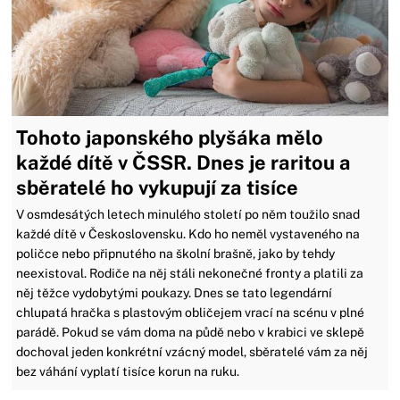
Tohoto japonského plyšáka mělo
každé dítě v ČSSR. Dnes je raritou a
sběratelé ho vykupují za tisíce
V osmdesátých letech minulého století po něm toužilo snad
každé dítě v Československu. Kdo ho neměl vystaveného na
poličce nebo připnutého na školní brašně, jako by tehdy
neexistoval. Rodiče na něj stáli nekonečné fronty a platili za
něj těžce vydobytými poukazy. Dnes se tato legendární
chlupatá hračka s plastovým obličejem vrací na scénu v plné
parádě. Pokud se vám doma na půdě nebo v krabici ve sklepě
dochoval jeden konkrétní vzácný model, sběratelé vám za něj
bez váhání vyplatí tisíce korun na ruku.