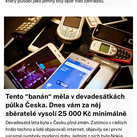
který působí jako jemný bílý opar nad zahradou.
Tento “banán“ měla v devadesátkách
půlka Česka. Dnes vám za něj
sběratelé vysolí 25 000 Kč minimálně
Devadesátá léta byla v Česku plná změn. Zatímco v rádiích
hrálo techno a lidé objevovali internet, objevily se i první
výrazné symboly moderní doby. Jedním z nich byla Nokia