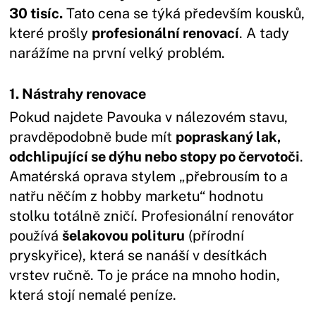
30 tisíc.
Tato cena se týká především kousků,
které prošly
profesionální renovací
. A tady
narážíme na první velký problém.
1. Nástrahy renovace
Pokud najdete Pavouka v nálezovém stavu,
pravděpodobně bude mít
popraskaný lak,
odchlipující se dýhu nebo stopy po červotoči
.
Amatérská oprava stylem „přebrousím to a
natřu něčím z hobby marketu“ hodnotu
stolku totálně zničí. Profesionální renovátor
používá
šelakovou polituru
(přírodní
pryskyřice), která se nanáší v desítkách
vrstev ručně. To je práce na mnoho hodin,
která stojí nemalé peníze.