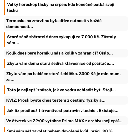
Velký horoskop lásky na srpen: kdo konečně potká svoji
lásku
Termoska na zmrzlinu byla dříve nutností v každé
domácnosti…
Staré sáně sběratelé dnes vykupují za 7 000 Kč. Zůstaly
vám…
Kolik dnes bere horník u nás a kolik v zahraničí? Číslo…
Zbyla vám doma stará šedivá klávesnice od počítače.…
Zbyla vám po babičce stará žehlička. 3000 Kč je minimum,
za…
Toto je nejlepší způsob, jak ve vedru ochladit byt. Stojí…
KVÍZ: Prošli byste dnes testem z češtiny, fyziky a…
Jak 5x prodloužit trvanlivost potravin v lednici. Existuje…
Ve čtvrtek ve 22:00 vytáhne Prima MAX z archivu nejlepší…
Smí vám šéf zavolat během dovolené kvůli práci. 90 %