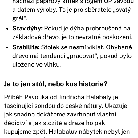
nachází papírový štítek s logem UP závodů
a datem výroby. To je pro sběratele „svatý
grál“.
Stav dýhy:
Pokud je dýha probroušená na
základové dřevo, je to nevratné poškození.
Stabilita:
Stolek se nesmí viklat. Ohýbané
dřevo má tendenci „pracovat“, pokud bylo
uloženo ve vlhku.
Je to jen stůl, nebo kus historie?
Příběh Pavouka od Jindřicha Halabaly je
fascinující sondou do české nátury. Ukazuje,
jak snadno dokážeme zavrhnout vlastní
dědictví a jak složitě a draze ho pak
kupujeme zpět. Halabalův nábytek nebyl jen