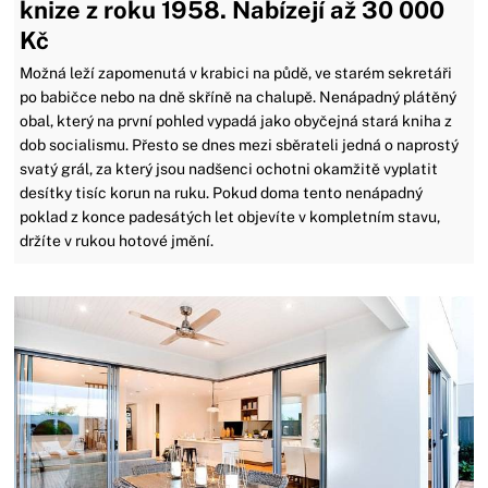
knize z roku 1958. Nabízejí až 30 000
Kč
Možná leží zapomenutá v krabici na půdě, ve starém sekretáři
po babičce nebo na dně skříně na chalupě. Nenápadný plátěný
obal, který na první pohled vypadá jako obyčejná stará kniha z
dob socialismu. Přesto se dnes mezi sběrateli jedná o naprostý
svatý grál, za který jsou nadšenci ochotni okamžitě vyplatit
desítky tisíc korun na ruku. Pokud doma tento nenápadný
poklad z konce padesátých let objevíte v kompletním stavu,
držíte v rukou hotové jmění.