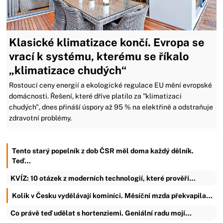
Klasické klimatizace končí. Evropa se
vrací k systému, kterému se říkalo
„klimatizace chudých“
Rostoucí ceny energií a ekologické regulace EU mění evropské
domácnosti. Řešení, které dříve platilo za "klimatizaci
chudých", dnes přináší úspory až 95 % na elektřině a odstraňuje
zdravotní problémy.
Tento starý popelník z dob ČSR měl doma každý dělník.
Teď…
KVÍZ: 10 otázek z moderních technologií, které prověří…
Kolik v Česku vydělávají kominíci. Měsíční mzda překvapila…
Co právě teď udělat s hortenziemi. Geniální radu mojí…