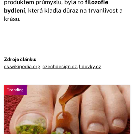
produktem průmyslu, byla to
filozofie
bydlení
, která kladla důraz na trvanlivost a
krásu.
Zdroje článku:
cs.wikipedia.org
,
czechdesign.cz
,
lidovky.cz