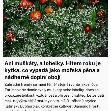
Ani muškáty, a lobelky. Hitem roku je
kytka, co vypadá jako mořská pěna a
nádherně doplní obojí
Zahradní trendy se mění téměř stejně rychle jako móda.
Zatímco dřív dominovaly muškáty nebo lobelky, dnes se
prosazuje lehkost, vzdušnost a přirozený vzhled. Letos patří
mezi nejvýraznější rostliny do truhlíků i záhonů pryšec
(latinsky Euphorbia), konkrétně kultivar ‚Diamond Frost‘,