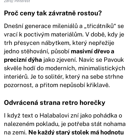
Zdroj: Pinterest
Proč ceny tak závratně rostou?
Dnešní generace mileniálů a „třicátníků“ se
vrací k poctivým materiálům. V době, kdy je
trh přesycen nábytkem, který nepřežije
jedno stěhování, působí
masivní dřevo a
precizní dýha
jako zjevení. Navíc se Pavouk
skvěle hodí do moderních, minimalistických
interiérů. Je to solitér, který na sebe strhne
pozornost, a přitom nepůsobí křiklavě.
Odvrácená strana retro horečky
I když text o Halabalovi zní jako pohádka o
nalezeném pokladu, je potřeba stát nohama
na zemi.
Ne každý starý stolek má hodnotu