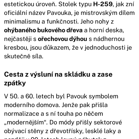
estetickou úroveň. Stolek typu
H-259
, jak zní
oficiální název Pavouka, je mistrovským dílem
minimalismu a funkčnosti. Jeho nohy z
ohýbaného bukového dřeva
a horní deska,
nejčastěji s
ořechovou dýhou
s nádhernou
kresbou, jsou důkazem, že v jednoduchosti je
skutečně síla.
Cesta z výsluní na skládku a zase
zpátky
V 50. a 60. letech byl Pavouk symbolem
moderního domova. Jenže pak přišla
normalizace a s ní touha po něčem
„modernějším“. Do módy přišly sektorové
obývací stěny z dřevotřísky, lesklé laky a