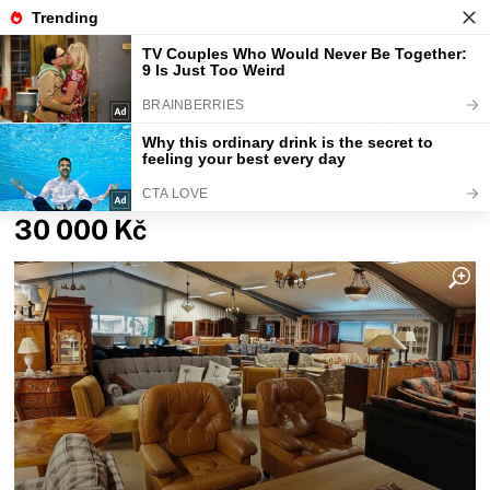
Fajntip.cz
Magazín
Vyvezli jsme je na skládky už za
Husáka. Dnes tito „pavouci“ z
obýváků stojí v retro aukcích přes
30 000 Kč