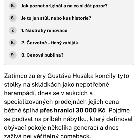
Jak poznat originál a na co si dát pozor?
Je to jen stůl, nebo kus historie?
1. Nástrahy renovace
2. Červotoč – tichý zabiják
3. Cenová bublina?
Zatímco za éry Gustáva Husáka končily tyto
stolky na skládkách jako nepotřebné
harampádí, dnes se v aukcích a
specializovaných prodejnách jejich cena
běžně šplhá
přes hranici 30 000 Kč
. Pojďme
se podívat na příběh nábytku, který definoval
obývací pokoje několika generací a dnes
zažívá neuvěřitelný comeback.