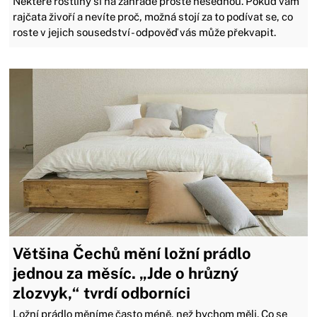
Některé rostliny si na zahradě prostě nesednou. Pokud vám
rajčata živoří a nevíte proč, možná stojí za to podívat se, co
roste v jejich sousedství - odpověď vás může překvapit.
Většina Čechů mění ložní prádlo
jednou za měsíc. „Jde o hrůzný
zlozvyk,“ tvrdí odborníci
Ložní prádlo měníme často méně, než bychom měli. Co se