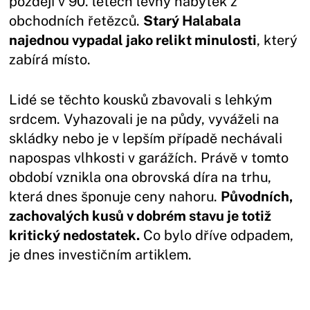
později v 90. letech levný nábytek z
obchodních řetězců.
Starý Halabala
najednou vypadal jako relikt minulosti
, který
zabírá místo.
Lidé se těchto kousků zbavovali s lehkým
srdcem. Vyhazovali je na půdy, vyváželi na
skládky nebo je v lepším případě nechávali
napospas vlhkosti v garážích. Právě v tomto
období vznikla ona obrovská díra na trhu,
která dnes šponuje ceny nahoru.
Původních,
zachovalých kusů v dobrém stavu je totiž
kritický nedostatek.
Co bylo dříve odpadem,
je dnes investičním artiklem.