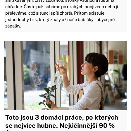
ani zkušeným. Listy žloutnou, stonky vadnou a rostlina
chřadne. Často pak saháme po drahých hnojivech nebo ji
přeléváme, což situaci spíš zhorší. Přitom existuje
jednoduchý trik, který znaly už naše babičky – obyčejné
zápalky.
Toto jsou 3 domácí práce, po kterých
se nejvíce hubne. Nejúčinnější 90 %