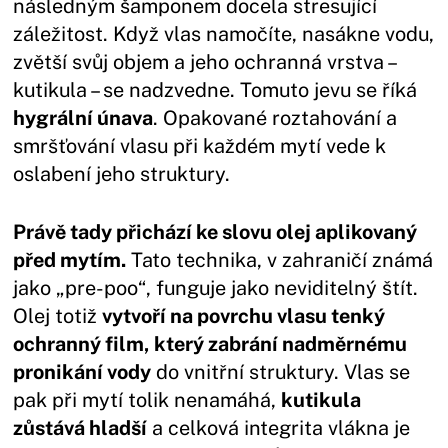
následným šamponem docela stresující
záležitost. Když vlas namočíte, nasákne vodu,
zvětší svůj objem a jeho ochranná vrstva –
kutikula – se nadzvedne. Tomuto jevu se říká
hygrální únava
. Opakované roztahování a
smršťování vlasu při každém mytí vede k
oslabení jeho struktury.
Právě tady přichází ke slovu olej aplikovaný
před mytím.
Tato technika, v zahraničí známá
jako „pre-poo“, funguje jako neviditelný štít.
Olej totiž
vytvoří na povrchu vlasu tenký
ochranný film, který zabrání nadměrnému
pronikání vody
do vnitřní struktury. Vlas se
pak při mytí tolik nenamáhá,
kutikula
zůstává hladší
a celková integrita vlákna je