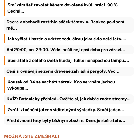
Smí vám šéf zavolat během dovolené kvůli práci. 90 %
Čechů…
Dcera v obchodě roztrhla sáček těstovin. Reakce pokladní
mě…
Jak vyčistit bazén a udržet vodu čirou jako sklo celé léto.…
Ani 20:00, ani 23:00. Vědci našli nejlepší dobu pro zdraví…
Sběratelé z celého světa hledají tuhle nenápadnou lampu.…
Češi srovnávají se zemí dřevěné zahradní pergoly. Věc,…
Kousek od D4 se nachází zázrak. Kdo se v něm jednou
vykoupe…
KVÍZ: Botanický přehled - Ověřte si, jak dobře znáte stromy…
Zvrátí ztučnění jater s viditelnými výsledky. Stačí jeden…
Před dvaceti lety byly běžným zbožím. Dnes je sběratelé…
MOŽNÁ JSTE ZMEŠKALI