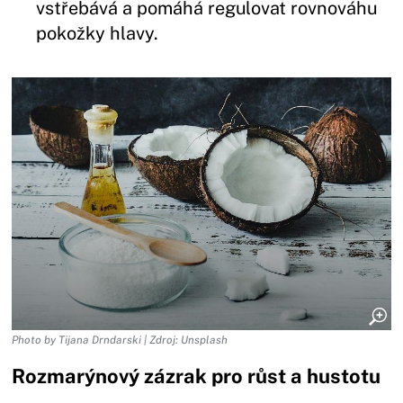
vstřebává a pomáhá regulovat rovnováhu
pokožky hlavy.
Photo by Tijana Drndarski | Zdroj: Unsplash
Rozmarýnový zázrak pro růst a hustotu