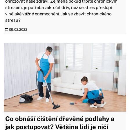
ohrožovat naše zdraví. Zejména pokud trpíte chronickým
stresem, je potřeba zakročit dřív, než se stres překlopí
v nějaké vážné onemocnění. Jak se zbavit chronického
stresu?
09.02.2022
Co obnáší čištění dřevěné podlahy a
jak postupovat? Většina lidí je ničí