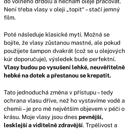
do volného drdolu a nechám oleje pracovat.
Není třeba vlasy v oleji „topit“ – stačí jemný
film.
Poté následuje klasické mytí. Možná se
bojíte, že vlasy zůstanou mastné, ale pokud
použijete šampon dvakrát (což se u olejových
kúr doporučuje), výsledek bude perfektní.
Vlasy budou po vysušení lehké, neuvěřitelně
hebké na dotek a přestanou se krepatit.
Tato jednoduchá změna v přístupu – tedy
ochrana vlasu dříve, než ho vystavíme vodě a
chemii – je pro mě největším objevem v péči o
krásu. Moje vlasy jsou dnes
pevnější,
lesklejší a viditelně zdravější
. Trpělivost a