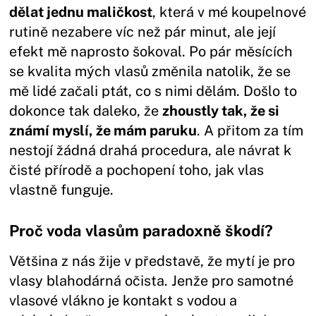
dělat jednu maličkost
, která v mé koupelnové
rutině nezabere víc než pár minut, ale její
efekt mě naprosto šokoval. Po pár měsících
se kvalita mých vlasů změnila natolik, že se
mě lidé začali ptát, co s nimi dělám. Došlo to
dokonce tak daleko, že
zhoustly tak, že si
známí myslí, že mám paruku
. A přitom za tím
nestojí žádná drahá procedura, ale návrat k
čisté přírodě a pochopení toho, jak vlas
vlastně funguje.
Proč voda vlasům paradoxně škodí?
Většina z nás žije v představě, že mytí je pro
vlasy blahodárná očista. Jenže pro samotné
vlasové vlákno je kontakt s vodou a