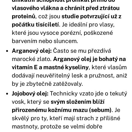
vlasového vlákna a chránit před ztrátou
proteinů
, což jsou
studie potvrzující už z
počátku tisíciletí
. Je ideální pro vlasy,
které jsou vysoce porézní, poškozené
barvením nebo sluncem.
Arganový olej:
Často se mu přezdívá
marocké zlato.
Arganový olej je bohatý na
vitamín E a mastné kyseliny
, které vlasům
dodávají neuvěřitelný lesk a pružnost, aniž
by je zbytečně zatěžovaly.
Jojobový olej:
Technicky vzato jde o tekutý
vosk, který se
svým složením blíží
přirozenému kožnímu mazu (sebum)
. Je
skvělý pro ty, kteří mají strach z přílišné
mastnoty, protože se velmi dobře