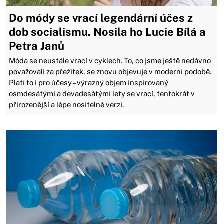
Do módy se vrací legendární účes z
dob socialismu. Nosila ho Lucie Bílá a
Petra Janů
Móda se neustále vrací v cyklech. To, co jsme ještě nedávno
považovali za přežitek, se znovu objevuje v moderní podobě.
Platí to i pro účesy – výrazný objem inspirovaný
osmdesátými a devadesátými lety se vrací, tentokrát v
přirozenější a lépe nositelné verzi.