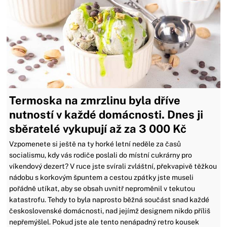
Termoska na zmrzlinu byla dříve
nutností v každé domácnosti. Dnes ji
sběratelé vykupují až za 3 000 Kč
Vzpomenete si ještě na ty horké letní neděle za časů
socialismu, kdy vás rodiče poslali do místní cukrárny pro
víkendový dezert? V ruce jste svírali zvláštní, překvapivě těžkou
nádobu s korkovým špuntem a cestou zpátky jste museli
pořádně utíkat, aby se obsah uvnitř neproměnil v tekutou
katastrofu. Tehdy to byla naprosto běžná součást snad každé
československé domácnosti, nad jejímž designem nikdo příliš
nepřemýšlel. Pokud jste ale tento nenápadný retro kousek