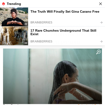
Fajntip.cz
Redakce
Před mytím vlasů jsem začala dělat
jednu maličkost. Zhoustly tak, že si
známí myslí, že mám paruku