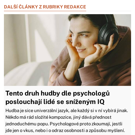
Zavřít reklamu
DALŠÍ ČLÁNKY Z RUBRIKY REDAKCE
Tento druh hudby dle psychologů
poslouchají lidé se sníženým IQ
Hudba je sice univerzální jazyk, ale každý si v ní vybírá jinak.
Někdo má rád složité kompozice, jiný dává přednost
jednoduchému popu. Psychologové proto zkoumají, jestli
jde jen o vkus, nebo i o odraz osobnosti a způsobu myšlení.