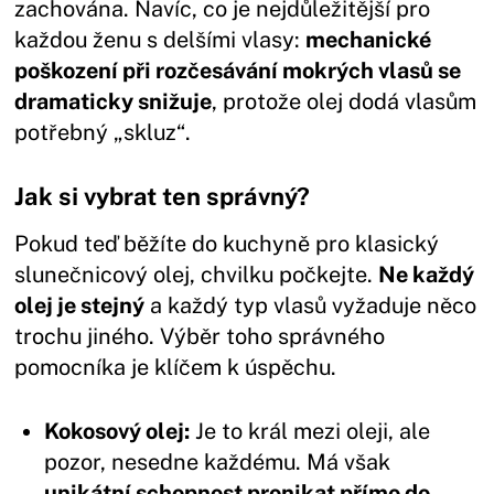
zachována. Navíc, co je nejdůležitější pro
každou ženu s delšími vlasy:
mechanické
poškození při rozčesávání mokrých vlasů se
dramaticky snižuje
, protože olej dodá vlasům
potřebný „skluz“.
Jak si vybrat ten správný?
Pokud teď běžíte do kuchyně pro klasický
slunečnicový olej, chvilku počkejte.
Ne každý
olej je stejný
a každý typ vlasů vyžaduje něco
trochu jiného. Výběr toho správného
pomocníka je klíčem k úspěchu.
Kokosový olej:
Je to král mezi oleji, ale
pozor, nesedne každému. Má však
unikátní schopnost pronikat přímo do