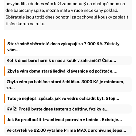
nevyhodili a dodnes vám leží zapomenutý na chalupě nebo na
dně babiččiny spíže, možná máte v ruce nečekaný poklad.
Sběratelé jsou totiž dnes ochotni za zachovalé kousky zaplatit
tisíce korun na ruku.
Staré sáně sběratelé dnes vykupují za 7 000 Kč. Zůstaly
vám…
Kolik dnes bere horník u nás a kolik v zahraničí? Číslo…
Zbyla vám doma stará šedivá klávesnice od počítače.…
Zbyla vám po babičce stará žehlička. 3000 Kč je minimum,
za…
Toto je nejlepší způsob, jak ve vedru ochladit byt. Stojí…
KVÍZ: Prošli byste dnes testem z češtiny, fyziky a…
Jak 5x prodloužit trvanlivost potravin v lednici. Existuje…
Ve čtvrtek ve 22:00 vytáhne Prima MAX z archivu nejlepší…