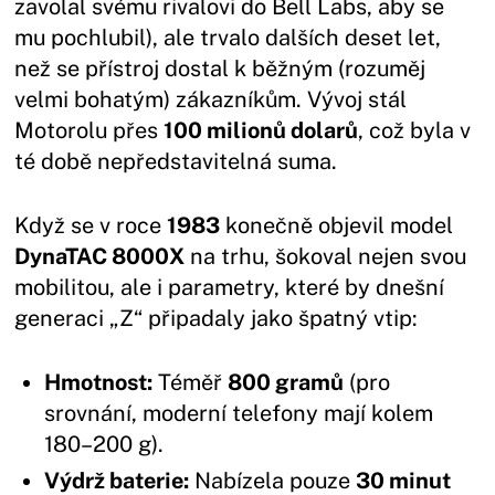
zavolal svému rivalovi do Bell Labs, aby se
mu pochlubil), ale trvalo dalších deset let,
než se přístroj dostal k běžným (rozuměj
velmi bohatým) zákazníkům. Vývoj stál
Motorolu přes
100 milionů dolarů
, což byla v
té době nepředstavitelná suma.
Když se v roce
1983
konečně objevil model
DynaTAC 8000X
na trhu, šokoval nejen svou
mobilitou, ale i parametry, které by dnešní
generaci „Z“ připadaly jako špatný vtip:
Hmotnost:
Téměř
800 gramů
(pro
srovnání, moderní telefony mají kolem
180–200 g).
Výdrž baterie:
Nabízela pouze
30 minut