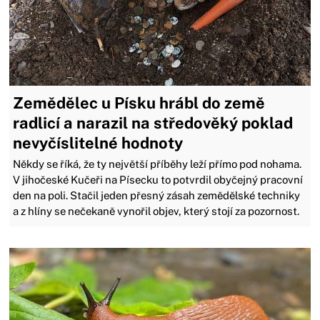
Zemědělec u Písku hrábl do země
radlicí a narazil na středověký poklad
nevyčíslitelné hodnoty
Někdy se říká, že ty největší příběhy leží přímo pod nohama.
V jihočeské Kučeři na Písecku to potvrdil obyčejný pracovní
den na poli. Stačil jeden přesný zásah zemědělské techniky
a z hlíny se nečekaně vynořil objev, který stojí za pozornost.