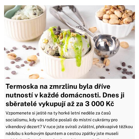
Termoska na zmrzlinu byla dříve
nutností v každé domácnosti. Dnes ji
sběratelé vykupují až za 3 000 Kč
Vzpomenete si ještě na ty horké letní neděle za časů
socialismu, kdy vás rodiče poslali do místní cukrárny pro
víkendový dezert? V ruce jste svírali zvláštní, překvapivě těžkou
nádobu s korkovým špuntem a cestou zpátky jste museli