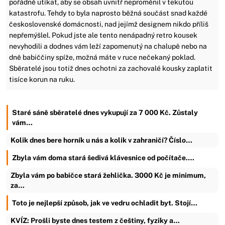
pořádně utíkat, aby se obsah uvnitř neproměnil v tekutou
katastrofu. Tehdy to byla naprosto běžná součást snad každé
československé domácnosti, nad jejímž designem nikdo příliš
nepřemýšlel. Pokud jste ale tento nenápadný retro kousek
nevyhodili a dodnes vám leží zapomenutý na chalupě nebo na
dně babiččiny spíže, možná máte v ruce nečekaný poklad.
Sběratelé jsou totiž dnes ochotni za zachovalé kousky zaplatit
tisíce korun na ruku.
Staré sáně sběratelé dnes vykupují za 7 000 Kč. Zůstaly
vám…
Kolik dnes bere horník u nás a kolik v zahraničí? Číslo…
Zbyla vám doma stará šedivá klávesnice od počítače.…
Zbyla vám po babičce stará žehlička. 3000 Kč je minimum,
za…
Toto je nejlepší způsob, jak ve vedru ochladit byt. Stojí…
KVÍZ: Prošli byste dnes testem z češtiny, fyziky a…