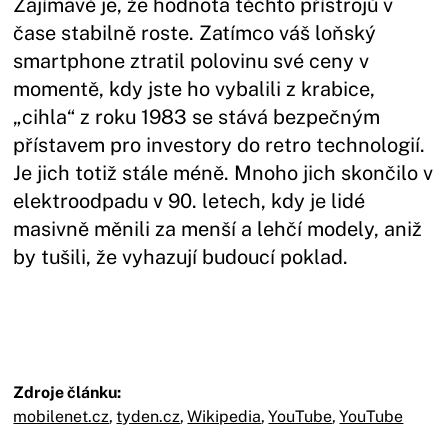
Zajímavé je, že hodnota těchto přístrojů v
čase stabilně roste. Zatímco váš loňský
smartphone ztratil polovinu své ceny v
momentě, kdy jste ho vybalili z krabice,
„cihla“ z roku 1983 se stává bezpečným
přístavem pro investory do retro technologií.
Je jich totiž stále méně. Mnoho jich skončilo v
elektroodpadu v 90. letech, kdy je lidé
masivně měnili za menší a lehčí modely, aniž
by tušili, že vyhazují budoucí poklad.
Zdroje článku:
mobilenet.cz
,
tyden.cz
,
Wikipedia
,
YouTube
,
YouTube