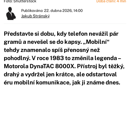
Foto: Shutterstock
Doba čtení: 4 min
Publikováno: 22. dubna 2026, 14:00
Jakub Stránský
Představte si dobu, kdy telefon nevážil pár
gramů a nevešel se do kapsy. „Mobilní“
tehdy znamenalo spíš přenosný než
pohodlný. V roce 1983 to změnila legenda –
Motorola DynaTAC 8000X. Přístroj byl těžký,
drahý a vydržel jen krátce, ale odstartoval
éru mobilní komunikace, jak ji známe dnes.
Začátek reklamy
Konec reklamy