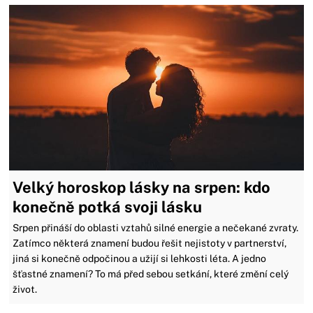
Velký horoskop lásky na srpen: kdo
konečně potká svoji lásku
Srpen přináší do oblasti vztahů silné energie a nečekané zvraty.
Zatímco některá znamení budou řešit nejistoty v partnerství,
jiná si konečně odpočinou a užijí si lehkosti léta. A jedno
šťastné znamení? To má před sebou setkání, které změní celý
život.