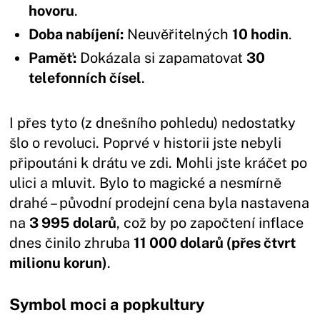
hovoru
.
Doba nabíjení:
Neuvěřitelných
10 hodin
.
Paměť:
Dokázala si zapamatovat
30
telefonních čísel
.
I přes tyto (z dnešního pohledu) nedostatky
šlo o revoluci. Poprvé v historii jste nebyli
připoutáni k drátu ve zdi. Mohli jste kráčet po
ulici a mluvit. Bylo to magické a nesmírně
drahé – původní prodejní cena byla nastavena
na
3 995 dolarů
, což by po započtení inflace
dnes činilo zhruba
11 000 dolarů (přes čtvrt
milionu korun)
.
Symbol moci a popkultury