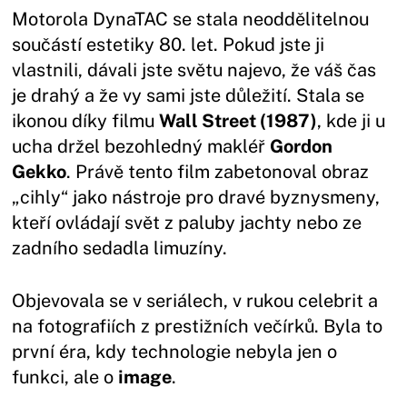
Motorola DynaTAC se stala neoddělitelnou
součástí estetiky 80. let. Pokud jste ji
vlastnili, dávali jste světu najevo, že váš čas
je drahý a že vy sami jste důležití. Stala se
ikonou díky filmu
Wall Street (1987)
, kde ji u
ucha držel bezohledný makléř
Gordon
Gekko
. Právě tento film zabetonoval obraz
„cihly“ jako nástroje pro dravé byznysmeny,
kteří ovládají svět z paluby jachty nebo ze
zadního sedadla limuzíny.
Objevovala se v seriálech, v rukou celebrit a
na fotografiích z prestižních večírků. Byla to
první éra, kdy technologie nebyla jen o
funkci, ale o
image
.