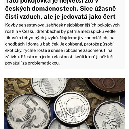
Tato pokojovka je největší zlo v
českých domácnostech. Sice úžasně
čistí vzduch, ale je jedovatá jako čert
Kdyby se sestavoval žebříček nejoblíbenějších pokojových
rostlin v Česku, difenbachie by patřila mezi špičku vedle
fikusů a tchyniných jazyků. Najdeme ji v kancelářích, na
chodbách i doma u babiček. Je oblíbená, protože působí
exoticky, rychle roste a snese i občasné zapomenutí na
zálivku. Přesto má jednu vlastnost, kvůli které ji někteří
považují za problematickou.