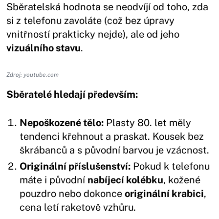
Sběratelská hodnota se neodvíjí od toho, zda
si z telefonu zavoláte (což bez úpravy
vnitřností prakticky nejde), ale od jeho
vizuálního stavu
.
Zdroj: youtube.com
Sběratelé hledají především:
Nepoškozené tělo:
Plasty 80. let měly
tendenci křehnout a praskat. Kousek bez
škrábanců a s původní barvou je vzácnost.
Originální příslušenství:
Pokud k telefonu
máte i původní
nabíjecí kolébku
, kožené
pouzdro nebo dokonce
originální krabici
,
cena letí raketově vzhůru.