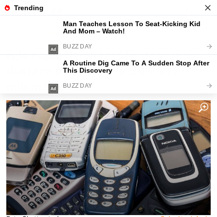
Fajntip.cz
Magazín
Kdo najde doma tenhle starý mobil,
dostane od sběratelů 50 000 Kč
minimálně