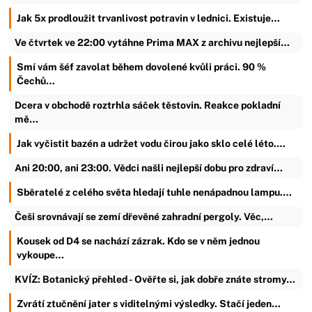
Jak 5x prodloužit trvanlivost potravin v lednici. Existuje…
Ve čtvrtek ve 22:00 vytáhne Prima MAX z archivu nejlepší…
Smí vám šéf zavolat během dovolené kvůli práci. 90 %
Čechů…
Dcera v obchodě roztrhla sáček těstovin. Reakce pokladní
mě…
Jak vyčistit bazén a udržet vodu čirou jako sklo celé léto.…
Ani 20:00, ani 23:00. Vědci našli nejlepší dobu pro zdraví…
Sběratelé z celého světa hledají tuhle nenápadnou lampu.…
Češi srovnávají se zemí dřevěné zahradní pergoly. Věc,…
Kousek od D4 se nachází zázrak. Kdo se v něm jednou
vykoupe…
KVÍZ: Botanický přehled - Ověřte si, jak dobře znáte stromy…
Zvrátí ztučnění jater s viditelnými výsledky. Stačí jeden…