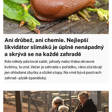
Ani drůbež, ani chemie. Nejlepší
likvidátor slimáků je úplně nenápadný
a skrývá se na každé zahradě
Kdo někdy pěstoval salát, jahody nebo třeba okrasné
květiny, to zná. Večer je zahrada v pořádku, ráno zůstávají
jen ohlodané zbytky a slizké stopy. Na vině bývá postrach
zahrad – plzák španělský.