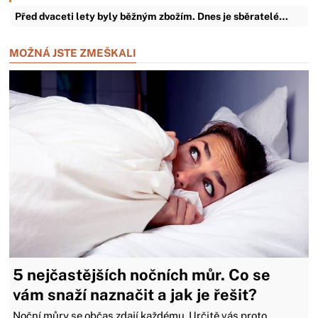
Před dvaceti lety byly běžným zbožím. Dnes je sběratelé…
MOŽNÁ JSTE ZMEŠKALI
5 nejčastějších nočních můr. Co se
vám snaží naznačit a jak je řešit?
Noční můry se občas zdají každému. Určitě vás proto