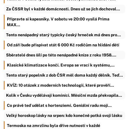
Za ČSSR byl v každé domácnosti. Dnes už se jich dochoval…
Připravte si kapesníky. V sobotu ve 20:00 vysílá Prima
MAX…
Tento nenápadný starý typicky český hrneček má dnes pro…
Od září bude přispívat stát 6 000 Kč rodičům na hlídání dětí
Sběratelé dnes šílí po této nenápadné knize z roku 1958.…
Klasické klimatizace končí. Evropa se vrací k systému,…
Tento starý popelník z dob ČSR měl doma každý dělník. Teď…
KVÍZ: 10 otázek z moderních technologií, které prověří…
Kolik v Česku vydělávají kominíci. Měsíční mzda překvapila…
Co právě teď udělat s hortenziemi. Geniální radu mojí…
Velký horoskop lásky na srpen: kdo konečně potká svoji lásku
Termoska na zmrzlinu byla dříve nutností v každé