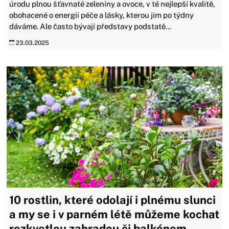
úrodu plnou šťavnaté zeleniny a ovoce, v té nejlepší kvalitě,
obohacené o energii péče a lásky, kterou jim po týdny
dáváme. Ale často bývají představy podstatě...
23.03.2025
10 rostlin, které odolají i plnému slunci
a my se i v parném létě můžeme kochat
rozkvetlou zahradou či balkónem