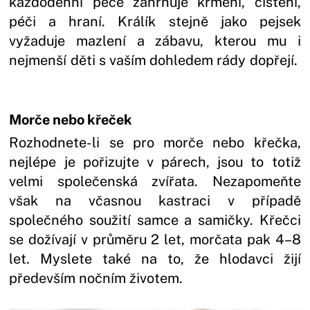
každodenní péče zahrnuje krmení, čištění,
péči a hraní. Králík stejně jako pejsek
vyžaduje mazlení a zábavu, kterou mu i
nejmenší děti s vaším dohledem rády dopřejí.
Morče nebo křeček
Rozhodnete-li se pro morče nebo křečka,
nejlépe je pořizujte v párech, jsou to totiž
velmi společenská zvířata. Nezapomeňte
však na včasnou kastraci v případě
společného soužití samce a samičky. Křečci
se dožívají v průměru 2 let, morčata pak 4–8
let. Myslete také na to, že hlodavci žijí
především nočním životem.