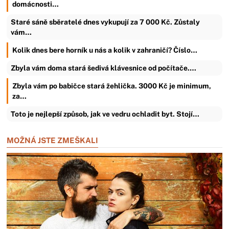
domácnosti…
Staré sáně sběratelé dnes vykupují za 7 000 Kč. Zůstaly
vám…
Kolik dnes bere horník u nás a kolik v zahraničí? Číslo…
Zbyla vám doma stará šedivá klávesnice od počítače.…
Zbyla vám po babičce stará žehlička. 3000 Kč je minimum,
za…
Toto je nejlepší způsob, jak ve vedru ochladit byt. Stojí…
MOŽNÁ JSTE ZMEŠKALI