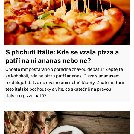
S příchutí Itálie: Kde se vzala pizza a
patří na ni ananas nebo ne?
Chcete mít postaráno o pořádně žhavou debatu? Zeptejte
se kohokoli, zda na pizzu patří ananas. Pizza s ananasem
rozděluje lidstvo na dva nesmiřitelné tábory. Znáte historii
této italské pochoutky a víte, co skutečně na pravou
italskou pizzu patří?