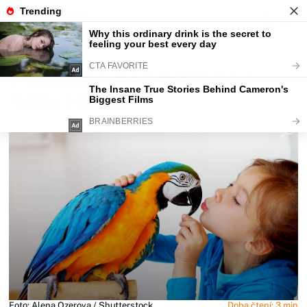
Fajntip.cz
Recepty a Vaření
Ti nejlepší domácí mazlíčci pro
rodinu s dětmi
Foto: Alena Ozerova / Shutterstock
Doba čtení: 3 min