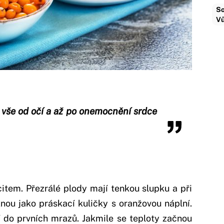
So
Vů
 vše od očí a až po onemocnění srdce
item. Přezrálé plody mají tenkou slupku a při
nou jako práskací kuličky s oranžovou náplní.
 do prvních mrazů. Jakmile se teploty začnou