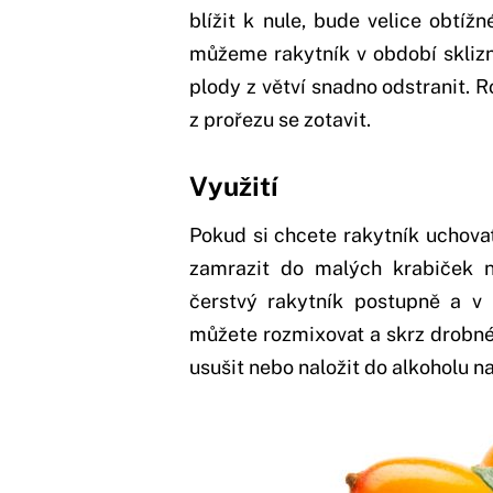
blížit k nule, bude velice obtíž
můžeme rakytník v období sklizn
plody z větví snadno odstranit. R
z prořezu se zotavit.
Využití
Pokud si chcete rakytník uchovat
zamrazit do malých krabiček 
čerstvý rakytník postupně a v
můžete rozmixovat a skrz drobné
usušit nebo naložit do alkoholu na