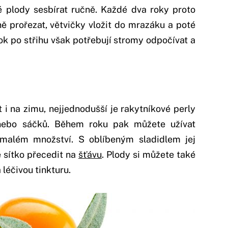
né plody sesbírat ručně. Každé dva roky proto
ě prořezat, větvičky vložit do mrazáku a poté
ok po střihu však potřebují stromy odpočívat a
 i na zimu, nejjednodušší je rakytníkové perly
nebo sáčků. Během roku pak můžete užívat
 malém množství. S oblíbeným sladidlem jej
 sítko přecedit na
šťávu
. Plody si můžete také
 léčivou tinkturu.