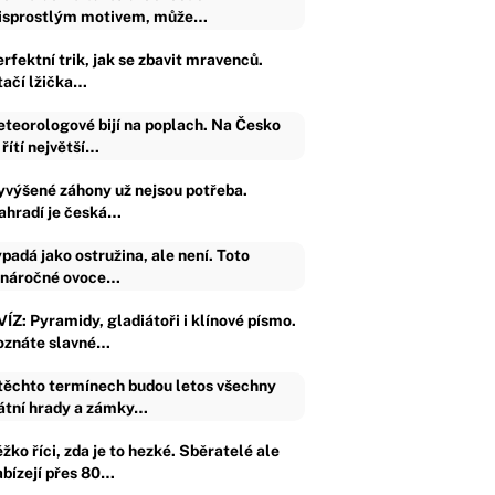
isprostlým motivem, může…
rfektní trik, jak se zbavit mravenců.
tačí lžička…
teorologové bijí na poplach. Na Česko
 řítí největší…
yvýšené záhony už nejsou potřeba.
ahradí je česká…
padá jako ostružina, ale není. Toto
náročné ovoce…
VÍZ: Pyramidy, gladiátoři i klínové písmo.
oznáte slavné…
těchto termínech budou letos všechny
átní hrady a zámky…
žko říci, zda je to hezké. Sběratelé ale
abízejí přes 80…