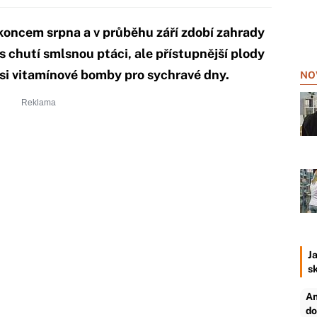
 koncem srpna a v průběhu září zdobí zahrady
 s chutí smlsnou ptáci, ale přístupnější plody
si vitamínové bomby pro sychravé dny.
NO
Ja
s
An
do