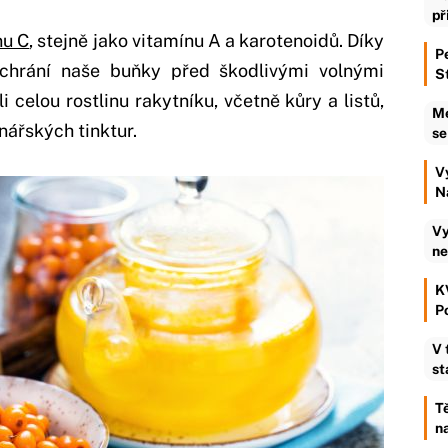
př
nu C
, stejně jako vitamínu A a karotenoidů. Díky
Pe
chrání naše buňky před škodlivými volnými
S
i celou rostlinu rakytníku, včetně kůry a listů,
Me
nářských tinktur.
se
V
N
Vy
ne
K
P
V 
st
Tě
n