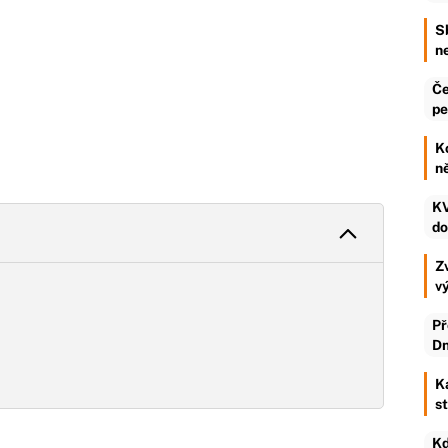
S
n
Če
pe
K
n
KV
do
Zv
v
Př
Dn
K
s
Kd