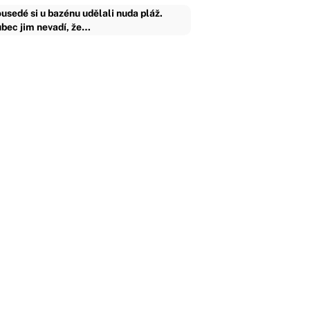
usedé si u bazénu udělali nuda pláž.
bec jim nevadí, že…