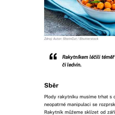
Zdroj: Autor: ShotnCut / Shutterstock
Rakytníkem léčili téměř
či ledvin.
Sběr
Plody rakytníku musíme trhat s c
neopatrné manipulaci se rozprsk
Rakytník můžeme sklízet od září