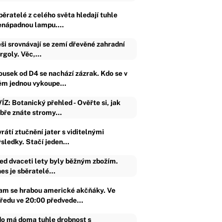
běratelé z celého světa hledají tuhle
enápadnou lampu.…
ši srovnávají se zemí dřevěné zahradní
rgoly. Věc,…
ousek od D4 se nachází zázrak. Kdo se v
ěm jednou vykoupe…
ÍZ: Botanický přehled - Ověřte si, jak
bře znáte stromy…
rátí ztučnění jater s viditelnými
ýsledky. Stačí jeden…
ed dvaceti lety byly běžným zbožím.
es je sběratelé…
am se hrabou americké akčňáky. Ve
tředu ve 20:00 předvede…
o má doma tuhle drobnost s