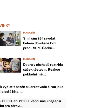
VINKY
MAGAZÍN
Smí vám šéf zavolat
během dovolené kvůli
práci. 90 % Čechů…
MAGAZÍN
Dcera v obchodě roztrhla
sáček těstovin. Reakce
pokladní mě…
k vyčistit bazén a udržet vodu čirou jako
klo celé léto.…
i 20:00, ani 23:00. Vědci našli nejlepší
bu pro zdraví…