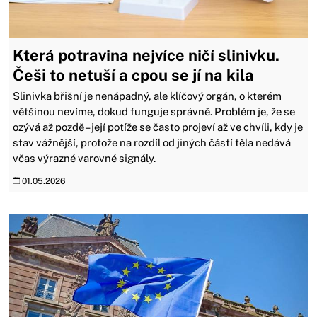
Která potravina nejvíce ničí slinivku.
Češi to netuší a cpou se jí na kila
Slinivka břišní je nenápadný, ale klíčový orgán, o kterém
většinou nevíme, dokud funguje správně. Problém je, že se
ozývá až pozdě – její potíže se často projeví až ve chvíli, kdy je
stav vážnější, protože na rozdíl od jiných částí těla nedává
včas výrazné varovné signály.
01.05.2026