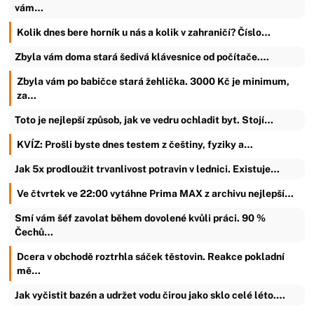
vám…
Kolik dnes bere horník u nás a kolik v zahraničí? Číslo…
Zbyla vám doma stará šedivá klávesnice od počítače.…
Zbyla vám po babičce stará žehlička. 3000 Kč je minimum,
za…
Toto je nejlepší způsob, jak ve vedru ochladit byt. Stojí…
KVÍZ: Prošli byste dnes testem z češtiny, fyziky a…
Jak 5x prodloužit trvanlivost potravin v lednici. Existuje…
Ve čtvrtek ve 22:00 vytáhne Prima MAX z archivu nejlepší…
Smí vám šéf zavolat během dovolené kvůli práci. 90 %
Čechů…
Dcera v obchodě roztrhla sáček těstovin. Reakce pokladní
mě…
Jak vyčistit bazén a udržet vodu čirou jako sklo celé léto.…