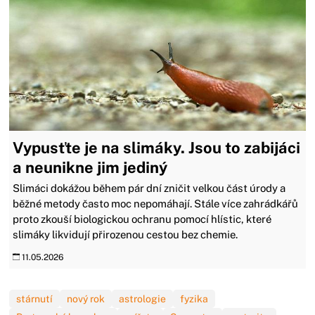
Vypusťte je na slimáky. Jsou to zabijáci
a neunikne jim jediný
Slimáci dokážou během pár dní zničit velkou část úrody a
běžné metody často moc nepomáhají. Stále více zahrádkářů
proto zkouší biologickou ochranu pomocí hlístic, které
slimáky likvidují přirozenou cestou bez chemie.
11.05.2026
stárnutí
nový rok
astrologie
fyzika