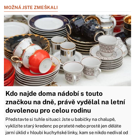
MOŽNÁ JSTE ZMEŠKALI
Kdo najde doma nádobí s touto
značkou na dně, právě vydělal na letní
dovolenou pro celou rodinu
Představte si tuhle situaci: Jste u babičky na chalupě,
vyklízíte starý kredenc po pratetě nebo prostě jen děláte
jarní úklid v hloubi kuchyňské linky, kam se nikdo nedíval od