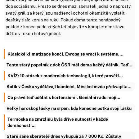
dob socialismu. Přesto se dnes mezi sběrateli jedná o naprostý
svatý grál, za který jsou nadšenci ochotni okamžitě vyplatit
desítky tisíc korun na ruku. Pokud doma tento nenápadný
poklad z konce padesátých let objevíte v kompletním stavu,
držíte v rukou hotové jmění.
Klasické klimatizace končí. Evropa se vrací k systému,…
Tento starý popelník z dob ČSR měl doma každý dělník. Teď…
KVÍZ: 10 otázek z moderních technologií, které prověří…
Kolik v Česku vydělávají kominíci. Měsíční mzda překvapila…
Co právě teď udělat s hortenziemi. Geniální radu mojí…
Velký horoskop lásky na srpen: kdo konečně potká svoji lásku
Termoska na zmrzlinu byla dříve nutností v každé
domácnosti…
Staré sáně sběratelé dnes vykupují za 7 000 Kč. Zůstaly