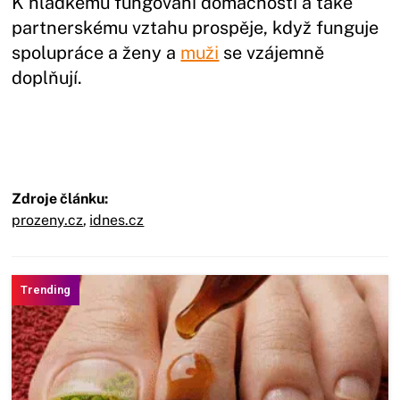
K hladkému fungování domácnosti a také
partnerskému vztahu prospěje, když funguje
spolupráce a ženy a
muži
se vzájemně
doplňují.
Zdroje článku:
prozeny.cz
,
idnes.cz