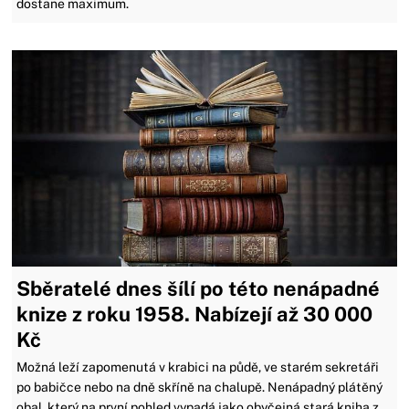
dostane maximum.
Sběratelé dnes šílí po této nenápadné
knize z roku 1958. Nabízejí až 30 000
Kč
Možná leží zapomenutá v krabici na půdě, ve starém sekretáři
po babičce nebo na dně skříně na chalupě. Nenápadný plátěný
obal, který na první pohled vypadá jako obyčejná stará kniha z