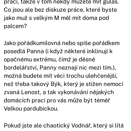
prací, takže v tom někdy můžete mít guláš.
Co jsou ale bez diskuze práce, které byste
jako muž s velkým M měl mít doma pod
palcem?
Jako pořádkumilovná nebo spíše pořádkem
posedlá Panna (i když některé inklinují k
opačnému extrému, čímž je děsné
bordelářství, Panny neznají nic mezi tím.),
možná budete mít věci trochu ulehčenější,
než třeba takový Býk, který je stižen nemocí
zvaná Lenost, a tak vykonávání nějakých
domácích prací pro vás může být téměř
Velkou pardubickou.
Pokud jste ale chaotický Vodnář, který si lítá