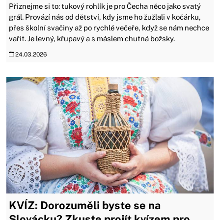
Přiznejme si to: tukový rohlík je pro Čecha něco jako svatý
grál. Provází nás od dětství, kdy jsme ho žužlali v kočárku,
přes školní svačiny až po rychlé večeře, když se nám nechce
vařit. Je levný, křupavý a s máslem chutná božsky.
24.03.2026
KVÍZ: Dorozuměli byste se na
Slovácku? Zkuste projít kvízem pro