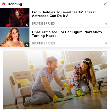
Fajntip.cz
Horoskopy a zvěrokruhy
Bez ohledu na vaše znamení, tyto
práce byste jako muž měl v
domácnosti vykonávat vy