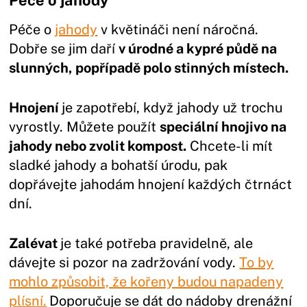
Péče o
jahody
v květináči není náročná.
Dobře se jim daří
v úrodné a kypré půdě na
slunných, popřípadě polo stinných místech.
Hnojení
je zapotřebí, když jahody už trochu
vyrostly. Můžete použít
speciální hnojivo na
jahody nebo zvolit kompost.
Chcete-li mít
sladké jahody a bohatší úrodu, pak
dopřávejte jahodám hnojení každých čtrnáct
dní.
Zalévat
je také potřeba pravidelně, ale
dávejte si pozor na zadržování vody.
To by
mohlo způsobit, že kořeny budou napadeny
plísní.
Doporučuje se dát do nádoby drenážní