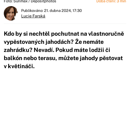
Foto: Sunmax / Depositphotos
Doba čtení: 3 min
Publikováno: 21. dubna 2024, 17:30
Lucie Farská
Kdo by si nechtěl pochutnat na vlastnoručně
vypěstovaných jahodách? Že nemáte
zahrádku? Nevadí. Pokud máte lodžii či
balkón nebo terasu, můžete jahody pěstovat
v květináči.
Začátek reklamy
Konec reklamy