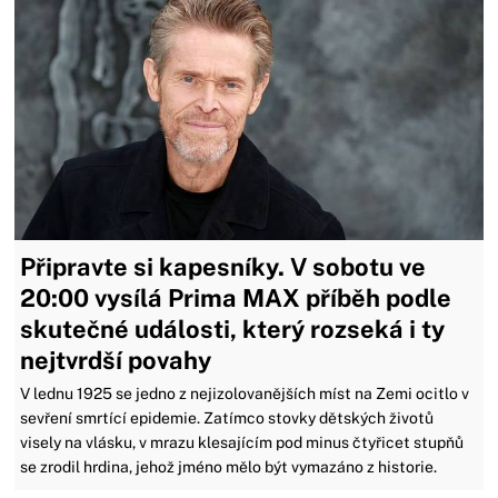
Připravte si kapesníky. V sobotu ve
20:00 vysílá Prima MAX příběh podle
skutečné události, který rozseká i ty
nejtvrdší povahy
V lednu 1925 se jedno z nejizolovanějších míst na Zemi ocitlo v
sevření smrtící epidemie. Zatímco stovky dětských životů
visely na vlásku, v mrazu klesajícím pod minus čtyřicet stupňů
se zrodil hrdina, jehož jméno mělo být vymazáno z historie.