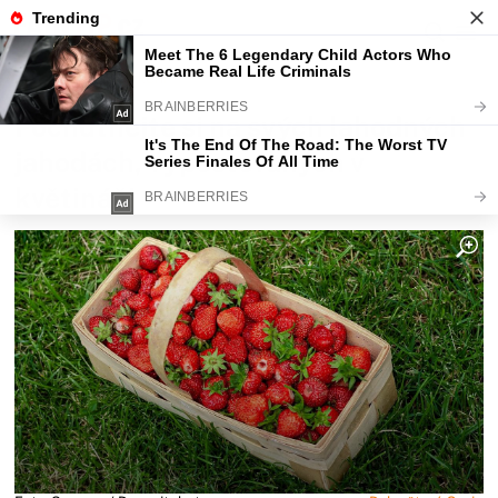
Fajntip.cz
Bydlení
Pochutnejte si na svých lahodných
jahodách, vypěstovaných v
květináči