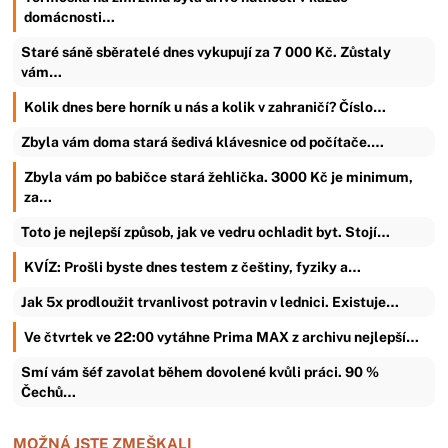
domácnosti…
Staré sáně sběratelé dnes vykupují za 7 000 Kč. Zůstaly
vám…
Kolik dnes bere horník u nás a kolik v zahraničí? Číslo…
Zbyla vám doma stará šedivá klávesnice od počítače.…
Zbyla vám po babičce stará žehlička. 3000 Kč je minimum,
za…
Toto je nejlepší způsob, jak ve vedru ochladit byt. Stojí…
KVÍZ: Prošli byste dnes testem z češtiny, fyziky a…
Jak 5x prodloužit trvanlivost potravin v lednici. Existuje…
Ve čtvrtek ve 22:00 vytáhne Prima MAX z archivu nejlepší…
Smí vám šéf zavolat během dovolené kvůli práci. 90 %
Čechů…
MOŽNÁ JSTE ZMEŠKALI