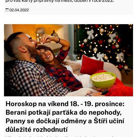
pro vás karty připravily na měsíc duben v roce 2022.
02.04.2022
Horoskop na víkend 18. - 19. prosince:
Berani potkají parťáka do nepohody,
Panny se dočkají odměny a Štíři učiní
důležité rozhodnutí