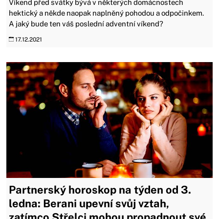
Víkend před svátky bývá v některých domácnostech
hektický a někde naopak naplněný pohodou a odpočinkem.
A jaký bude ten váš poslední adventní víkend?
17.12.2021
Partnerský horoskop na týden od 3.
ledna: Berani upevní svůj vztah,
zatímco Střelci mohou propadnout své