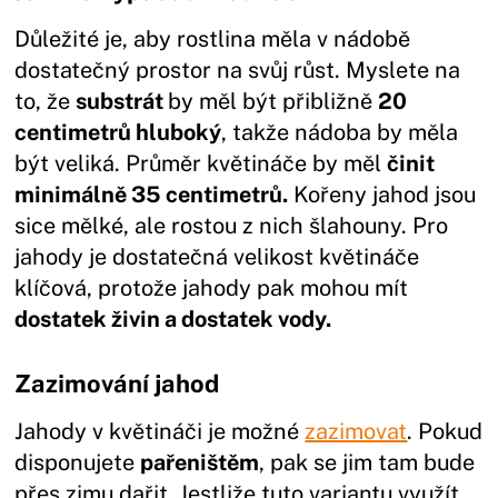
Důležité je, aby rostlina měla v nádobě
dostatečný prostor na svůj růst. Myslete na
to, že
substrát
by měl být přibližně
20
centimetrů hluboký
, takže nádoba by měla
být veliká. Průměr květináče by měl
činit
minimálně 35 centimetrů.
Kořeny jahod jsou
sice mělké, ale rostou z nich šlahouny. Pro
jahody je dostatečná velikost květináče
klíčová, protože jahody pak mohou mít
dostatek živin a dostatek vody.
Zazimování jahod
Jahody v květináči je možné
zazimovat
. Pokud
disponujete
pařeništěm
, pak se jim tam bude
přes zimu dařit. Jestliže tuto variantu využít