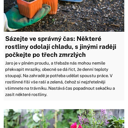
Sázejte ve správný čas: Některé
rostliny odolají chladu, s jinými raději
počkejte po třech zmrzlých
Jaro je v plném proudu, a třebaže nás mohou nemile
překvapit mrazíky, obecně se dá říct, že denní teploty
stoupají. Na zahradě je potřeba udělat spoustu práce. V
rostlinné říši vše raší a zelená, čehož si nejzřetelněji
všimnete na trávníku. Nastává čas popadnout sekačku a
zasít některé rostliny.