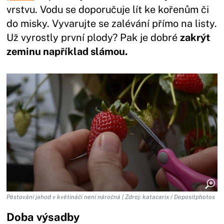
vrstvu. Vodu se doporučuje lít ke kořenům či
do misky. Vyvarujte se zalévání přímo na listy.
Už vyrostly první plody? Pak je dobré
zakrýt
zeminu například slámou.
Pěstování jahod v květináči není náročná | Zdroj: katacarix / Depositphotos
Doba výsadby