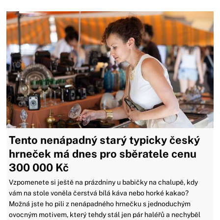
Tento nenápadný starý typicky český
hrneček má dnes pro sběratele cenu
300 000 Kč
Vzpomenete si ještě na prázdniny u babičky na chalupě, kdy
vám na stole voněla čerstvá bílá káva nebo horké kakao?
Možná jste ho pili z nenápadného hrnečku s jednoduchým
ovocným motivem, který tehdy stál jen pár haléřů a nechyběl