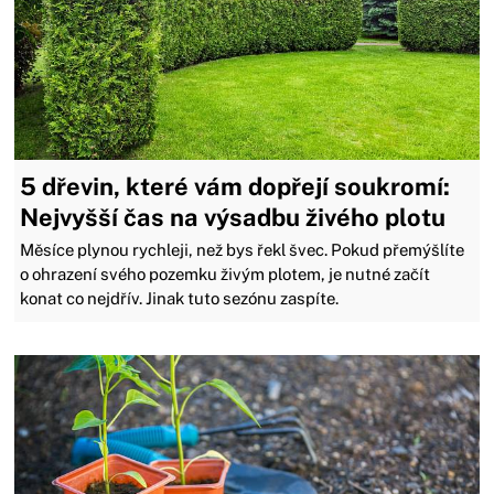
5 dřevin, které vám dopřejí soukromí:
Nejvyšší čas na výsadbu živého plotu
Měsíce plynou rychleji, než bys řekl švec. Pokud přemýšlíte
o ohrazení svého pozemku živým plotem, je nutné začít
konat co nejdřív. Jinak tuto sezónu zaspíte.