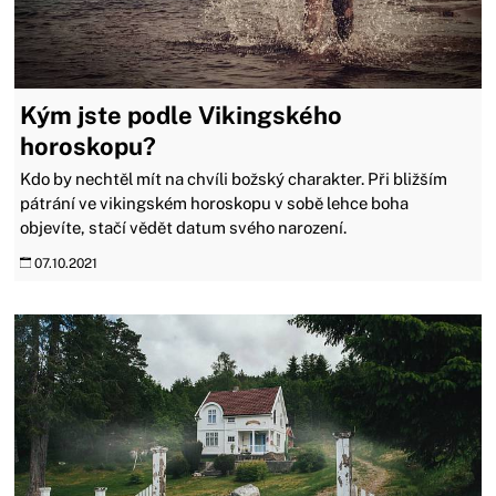
Kým jste podle Vikingského
horoskopu?
Kdo by nechtěl mít na chvíli božský charakter. Při bližším
pátrání ve vikingském horoskopu v sobě lehce boha
objevíte, stačí vědět datum svého narození.
07.10.2021