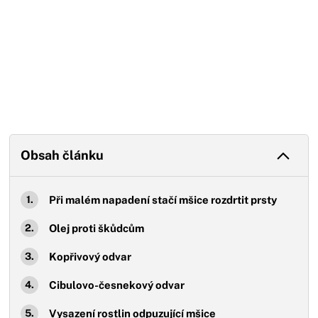
Obsah článku
Při malém napadení stačí mšice rozdrtit prsty
Olej proti škůdcům
Kopřivový odvar
Cibulovo-česnekový odvar
Vysazení rostlin odpuzující mšice