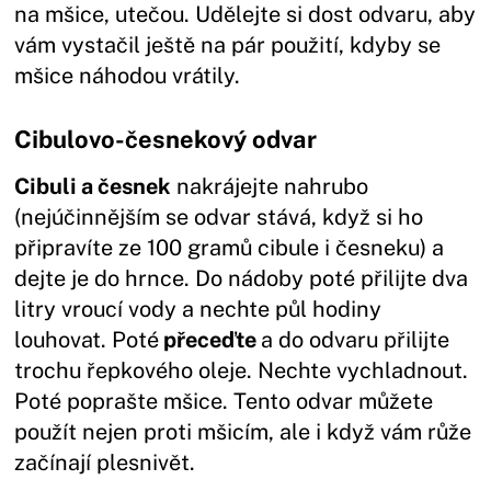
na mšice, utečou. Udělejte si dost odvaru, aby
vám vystačil ještě na pár použití, kdyby se
mšice náhodou vrátily.
Cibulovo-česnekový odvar
Cibuli a česnek
nakrájejte nahrubo
(nejúčinnějším se odvar stává, když si ho
připravíte ze 100 gramů cibule i česneku) a
dejte je do hrnce. Do nádoby poté přilijte dva
litry vroucí vody a nechte půl hodiny
louhovat. Poté
přeceďte
a do odvaru přilijte
trochu řepkového oleje. Nechte vychladnout.
Poté poprašte mšice. Tento odvar můžete
použít nejen proti mšicím, ale i když vám růže
začínají plesnivět.