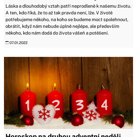
Láska a dlouhodobý vztah patří neprodleně k našemu životu.
A ten, kdo říká, že to až tak pravda není, lže. V životě
potřebujeme někoho, na koho se budeme moct spolehnout,
obrátit, když nám nebude úplně nejlépe, ale především
někoho, kdo nám dodá do života vášeň a potěšení.
07.01.2022
Horoskop na druhou adventní neděli