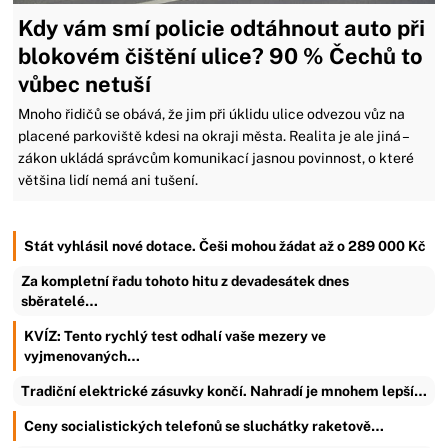
Kdy vám smí policie odtáhnout auto při
blokovém čištění ulice? 90 % Čechů to
vůbec netuší
Mnoho řidičů se obává, že jim při úklidu ulice odvezou vůz na
placené parkoviště kdesi na okraji města. Realita je ale jiná –
zákon ukládá správcům komunikací jasnou povinnost, o které
většina lidí nemá ani tušení.
Stát vyhlásil nové dotace. Češi mohou žádat až o 289 000 Kč
Za kompletní řadu tohoto hitu z devadesátek dnes
sběratelé…
KVÍZ: Tento rychlý test odhalí vaše mezery ve
vyjmenovaných…
Tradiční elektrické zásuvky končí. Nahradí je mnohem lepší…
Ceny socialistických telefonů se sluchátky raketově…