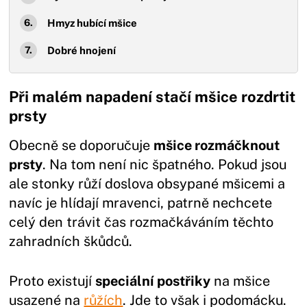
Hmyz hubící mšice
Dobré hnojení
Při malém napadení stačí mšice rozdrtit
prsty
Obecně se doporučuje
mšice rozmáčknout
prsty
. Na tom není nic špatného. Pokud jsou
ale stonky růží doslova obsypané mšicemi a
navíc je hlídají mravenci, patrně nechcete
celý den trávit čas rozmačkáváním těchto
zahradních škůdců.
Proto existují
speciální postřiky
na mšice
usazené na
růžích
. Jde to však i podomácku.