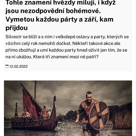
Tohle znamení hvězdy milují, i když
jsou nezodpovědní bohémové.
Vymetou každou párty a září, kam
přijdou
Silvestr se blíží a s ním i velkolepé oslavy a party, kterých se
všichni celý rok nemohli dočkat. Někteří takové akce ale
přímo zbožňují a umí každou party hned oživit jen tím, že se
na ní ukážou. Která tři znamení mezi ně patří?
12.02.2022