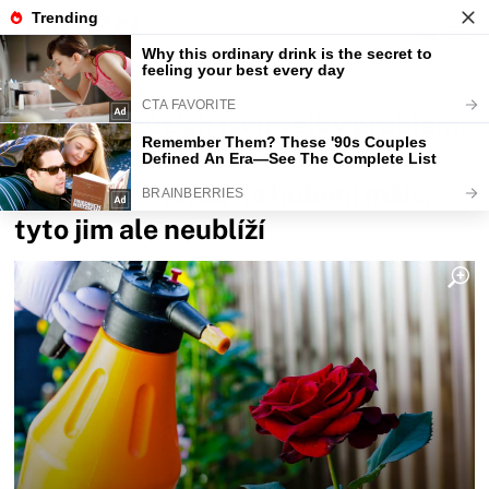
Fajntip.cz
Bydlení
Mšice na růžích jsou velký problém:
Růže špatně snáší většinu
domácích metod na hubení mšic,
tyto jim ale neublíží