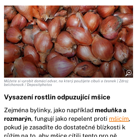
Můžete si vyrobit domácí odvar, na který použijete cibuli a česnek | Zdroj:
belchonock / Depositphotos
Vysazení rostlin odpuzující mšice
Zejména bylinky, jako například
meduňka a
rozmarýn
, fungují jako repelent proti
mšicím
,
pokud je zasadíte do dostatečné blízkosti k
růžím na to, aby mšice cítili tento pro ně