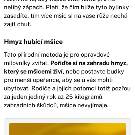
nelibý zápach. Platí, že čím blíže tyto bylinky
zasadíte, tím více mšic si na vaše růže nechá
zajít chuť.
Hmyz hubící mšice
Tato přírodní metoda je pro opravdové
milovníky zvířat.
Pořiďte si na zahradu hmyz,
který se mšicemi živí,
nebo postavte budky
pro menší opeřence, aby se u vás mohli
ubytovat. Rodiče a jejich potomci totiž pozřou
za jeden jediný rok až 25 kilogramů
zahradních škůdců, mšice nevyjímaje.