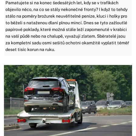
Pamatujete si na konec šedesátých let, kdy se v trafikách
objevilo něco, na co se stály nekonečné fronty? I když to tehdy
stálo na poměry brožurek neuvěřitelné peníze, kluci i holky pro
to běželi s nataženou dlaní plnou mincí. Dnes se tyto zažloutlé
papírové poklady, které možná stále leží zapomenuté v krabici
na vaší půdě nebo na chalupě, vyvažují zlatem. Sběratelé jsou
za kompletní sadu osmi sešitů ochotni okamžitě vyplatit téměř
deset tisíc korun na ruku.