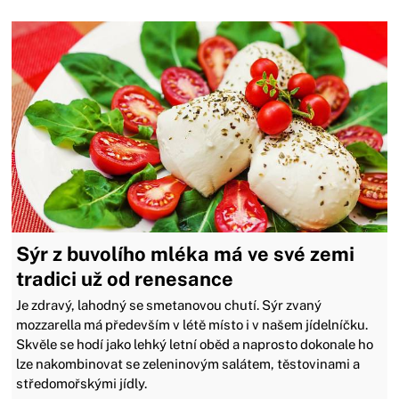
Sýr z buvolího mléka má ve své zemi
tradici už od renesance
Je zdravý, lahodný se smetanovou chutí. Sýr zvaný
mozzarella má především v létě místo i v našem jídelníčku.
Skvěle se hodí jako lehký letní oběd a naprosto dokonale ho
lze nakombinovat se zeleninovým salátem, těstovinami a
středomořskými jídly.