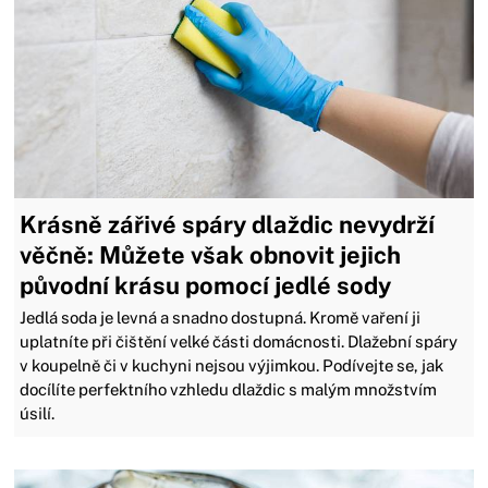
Krásně zářivé spáry dlaždic nevydrží
věčně: Můžete však obnovit jejich
původní krásu pomocí jedlé sody
Jedlá soda je levná a snadno dostupná. Kromě vaření ji
uplatníte při čištění velké části domácnosti. Dlažební spáry
v koupelně či v kuchyni nejsou výjimkou. Podívejte se, jak
docílíte perfektního vzhledu dlaždic s malým množstvím
úsilí.