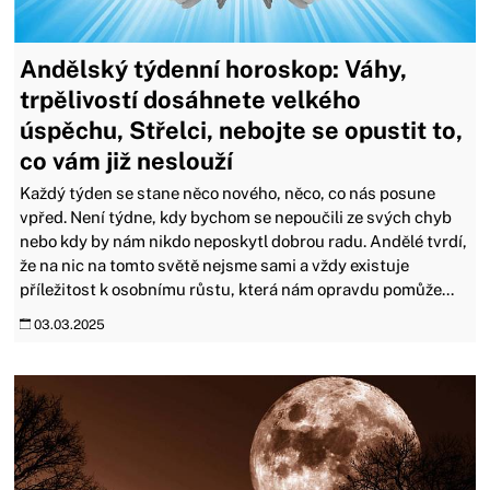
Andělský týdenní horoskop: Váhy,
trpělivostí dosáhnete velkého
úspěchu, Střelci, nebojte se opustit to,
co vám již neslouží
Každý týden se stane něco nového, něco, co nás posune
vpřed. Není týdne, kdy bychom se nepoučili ze svých chyb
nebo kdy by nám nikdo neposkytl dobrou radu. Andělé tvrdí,
že na nic na tomto světě nejsme sami a vždy existuje
příležitost k osobnímu růstu, která nám opravdu pomůže...
03.03.2025