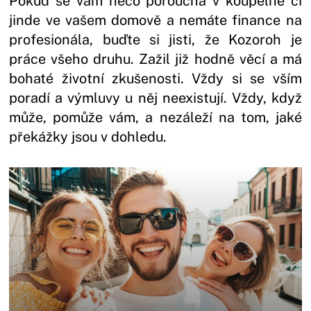
Pokud se vám něco porouchá v koupelně či
jinde ve vašem domově a nemáte finance na
profesionála, buďte si jisti, že Kozoroh je
práce všeho druhu. Zažil již hodně věcí a má
bohaté životní zkušenosti. Vždy si se vším
poradí a výmluvy u něj neexistují. Vždy, když
může, pomůže vám, a nezáleží na tom, jaké
překážky jsou v dohledu.