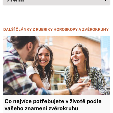
6 h 44 min
Zavřít reklamu
Zavřít reklamu
DALŠÍ ČLÁNKY Z RUBRIKY HOROSKOPY A ZVĚROKRUHY
Co nejvíce potřebujete v životě podle
vašeho znamení zvěrokruhu