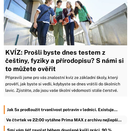
KVÍZ: Prošli byste dnes testem z
češtiny, fyziky a přírodopisu? S námi si
to můžete ověřit
Připravili jsme pro vás znalostní kvíz ze základní školy, který
prověří, jak byste si vedli, kdybyste se dnes vrátili do školních
lavic. Zjistěte, zda jsou vaše školní vědomosti stále čerstvé.
Jak 5x prodloužit trvanlivost potravin v lednici. Existuje…
Ve čtvrtek ve 22:00 vytáhne Prima MAX z archivu nejlepší…
Smí vám šéf zavolat během dovolené kvůli práci. 90 %