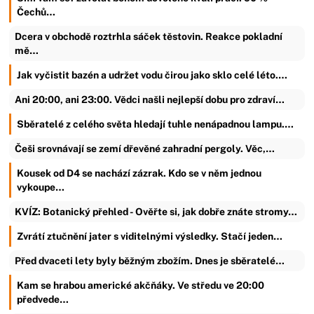
Čechů…
Dcera v obchodě roztrhla sáček těstovin. Reakce pokladní
mě…
Jak vyčistit bazén a udržet vodu čirou jako sklo celé léto.…
Ani 20:00, ani 23:00. Vědci našli nejlepší dobu pro zdraví…
Sběratelé z celého světa hledají tuhle nenápadnou lampu.…
Češi srovnávají se zemí dřevěné zahradní pergoly. Věc,…
Kousek od D4 se nachází zázrak. Kdo se v něm jednou
vykoupe…
KVÍZ: Botanický přehled - Ověřte si, jak dobře znáte stromy…
Zvrátí ztučnění jater s viditelnými výsledky. Stačí jeden…
Před dvaceti lety byly běžným zbožím. Dnes je sběratelé…
Kam se hrabou americké akčňáky. Ve středu ve 20:00
předvede…