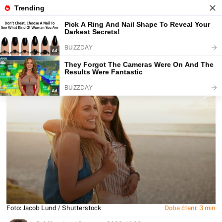
Fajntip.cz
Horoskopy a zvěrokruhy
5 důvodů, proč jsou Kozorozi
nejlepší přátelé
Foto: Jacob Lund / Shutterstock
Doba čtení: 3 min