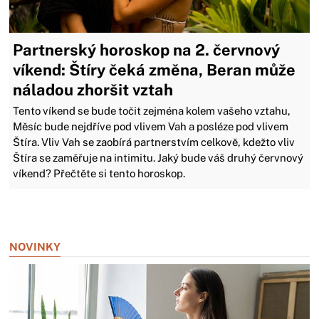
Partnerský horoskop na 2. červnový
víkend: Štíry čeká změna, Beran může
náladou zhoršit vztah
Tento víkend se bude točit zejména kolem vašeho vztahu,
Měsíc bude nejdříve pod vlivem Vah a posléze pod vlivem
Štíra. Vliv Vah se zaobírá partnerstvím celkově, kdežto vliv
Štíra se zaměřuje na intimitu. Jaký bude váš druhý červnový
víkend? Přečtěte si tento horoskop.
Zavřít reklamu
NOVINKY