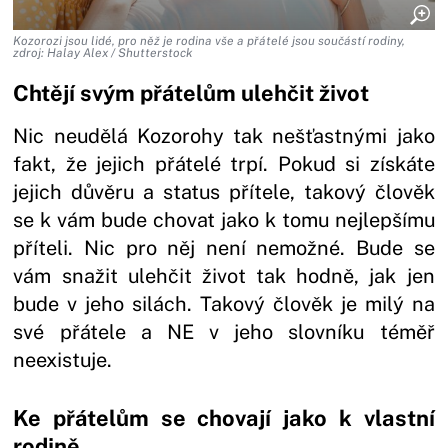
Kozorozi jsou lidé, pro něž je rodina vše a přátelé jsou součástí rodiny,
zdroj: Halay Alex / Shutterstock
Chtějí svým přátelům ulehčit život
Nic neudělá Kozorohy tak nešťastnými jako
fakt, že jejich přátelé trpí. Pokud si získáte
jejich důvěru a status přítele, takový člověk
se k vám bude chovat jako k tomu nejlepšímu
příteli. Nic pro něj není nemožné. Bude se
vám snažit ulehčit život tak hodně, jak jen
bude v jeho silách. Takový člověk je milý na
své přátele a NE v jeho slovníku téměř
neexistuje.
Ke přátelům se chovají jako k vlastní
rodině