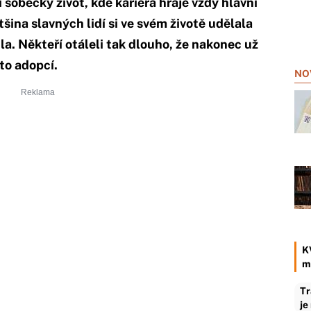
ijí sobecký život, kde kariéra hraje vždy hlavní
tšina slavných lidí si ve svém životě udělala
la. Někteří otáleli tak dlouho, že nakonec už
 to adopcí.
NO
K
m
Tr
je