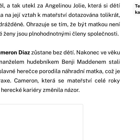
l, a tak utekl za Angelinou Jolie, která si dětí
Te
ka
a na její vztah k mateřství dotazována tolikrát,
drážděně. Ohrazuje se tím, že být matkou není
né ženy jsou plnohodnotnými členy společnosti.
meron Diaz
zůstane bez dětí. Nakonec ve věku
s manželem hudebníkem Benji Maddenem stali
ě slavné herečce porodila náhradní matka, což je
axe. Cameron, která se mateřství celé roky
 herecké kariéry změnila názor.