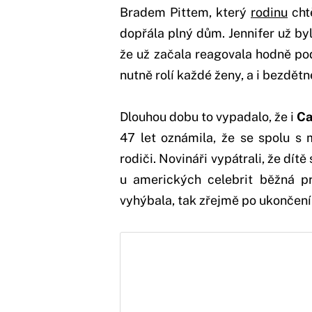
Bradem Pittem, který
rodinu
chtě
dopřála plný dům. Jennifer už byl
že už začala reagovala hodně po
nutně rolí každé ženy, a i bezdět
Dlouhou dobu to vypadalo, že i
Ca
47 let oznámila, že se spolu 
rodiči. Novináři vypátrali, že dít
u amerických celebrit běžná pr
vyhýbala, tak zřejmě po ukončení