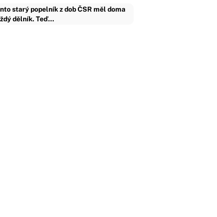
nto starý popelník z dob ČSR měl doma
ždý dělník. Teď…