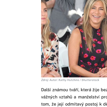
Zdroj: Autor: Kathy Hutchins / Shutterstock
Další známou tváří, která žije be
vážných vztahů a manželství pr
tom, že její odmítavý postoj k