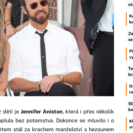
ot
K
k
Za
se
P
v
Te
hr
O
r
Sb
kn
z dětí je
Jennifer Aniston
, která i přes několik
oplula bez potomstva. Dokonce se mluvilo i o
K
v
 dětem stál za krachem manželství s hezounem