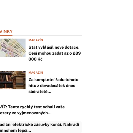
VINKY
MAGAZÍN
Stát vyhlásil nové dotace.
Češi mohou žádat až o 289
000 Kč
MAGAZÍN
Za kompletní řadu tohoto
hitu z devadesátek dnes
sběratelé…
VÍZ: Tento rychlý test odhalí vaše
ezery ve vyjmenovaných…
adiční elektrické zásuvky končí. Nahradí
 mnohem lepší…