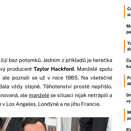
C
s
Má
po
T
d
 žijí bez potomků. Jedním z příkladů je herečka
Če
ku
ový producent
Taylor Hackford
. Manželé spolu
7, ale poznali se už v roce 1985. Na všetečné
P
d
ala vždy stejně. Těhotenství prostě nepřišlo.
ánovaná, ale
manželé
se situací nijak netrápili a
Dn
vy
ch v Los Angeles, Londýně a na jihu Francie.
M
p
KV