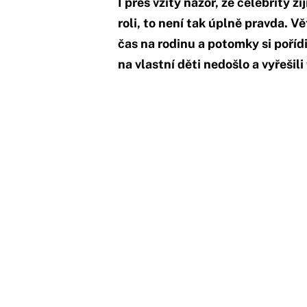
I přes vžitý názor, že celebrity ž
roli, to není tak úplně pravda. Vě
čas na rodinu a potomky si pořídi
na vlastní děti nedošlo a vyřešili