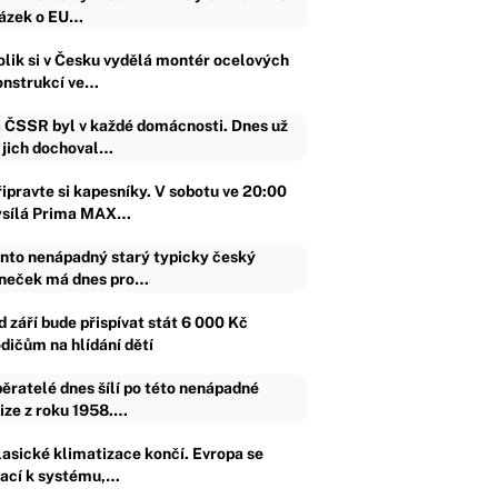
ázek o EU…
olik si v Česku vydělá montér ocelových
onstrukcí ve…
 ČSSR byl v každé domácnosti. Dnes už
 jich dochoval…
řipravte si kapesníky. V sobotu ve 20:00
ysílá Prima MAX…
nto nenápadný starý typicky český
neček má dnes pro…
d září bude přispívat stát 6 000 Kč
odičům na hlídání dětí
ěratelé dnes šílí po této nenápadné
ize z roku 1958.…
lasické klimatizace končí. Evropa se
rací k systému,…