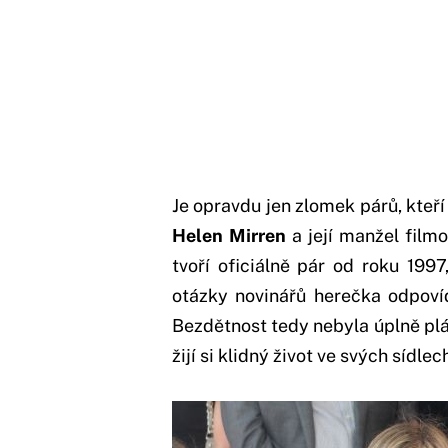
Je opravdu jen zlomek párů, kteří
Helen Mirren
a její manžel film
tvoří oficiálně pár od roku 199
otázky novinářů herečka odpovíd
Bezdětnost tedy nebyla úplně pl
žijí si klidný život ve svých sídle