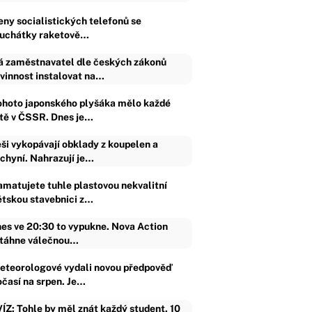
eny socialistických telefonů se
luchátky raketově…
 zaměstnavatel dle českých zákonů
vinnost instalovat na…
ohoto japonského plyšáka mělo každé
ítě v ČSSR. Dnes je…
ši vykopávají obklady z koupelen a
chyní. Nahrazují je…
amatujete tuhle plastovou nekvalitní
ětskou stavebnici z…
es ve 20:30 to vypukne. Nova Action
táhne válečnou…
eteorologové vydali novou předpověď
očasí na srpen. Je…
ÍZ: Tohle by měl znát každý student. 10