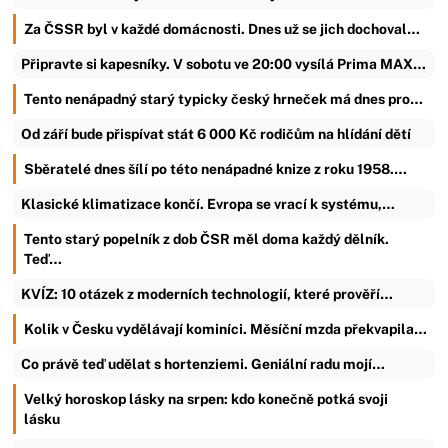
Za ČSSR byl v každé domácnosti. Dnes už se jich dochoval…
Připravte si kapesníky. V sobotu ve 20:00 vysílá Prima MAX…
Tento nenápadný starý typicky český hrneček má dnes pro…
Od září bude přispívat stát 6 000 Kč rodičům na hlídání dětí
Sběratelé dnes šílí po této nenápadné knize z roku 1958.…
Klasické klimatizace končí. Evropa se vrací k systému,…
Tento starý popelník z dob ČSR měl doma každý dělník.
Teď…
KVÍZ: 10 otázek z moderních technologií, které prověří…
Kolik v Česku vydělávají kominíci. Měsíční mzda překvapila…
Co právě teď udělat s hortenziemi. Geniální radu mojí…
Velký horoskop lásky na srpen: kdo konečně potká svoji
lásku