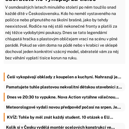
V osmdesátých letech minulého století po něm toužilo snad
každé dítě v Československu. Kdo ho neměl vystaveného na
poličce nebo připnutého na školní brašně, jako by tehdy
neexistoval. Rodiče na něj stáli nekonečné fronty a platili za
něj těžce vydobytými poukazy. Dnes se tato legendární
chlupatá hračka s plastovým obličejem vrací na scénu v plné
parádě. Pokud se vám doma na půdě nebo v krabici ve sklepě
dochoval jeden konkrétní vzácný model, sběratelé vám za něj
bez váhání vyplatí tisíce korun na ruku.
Češi vykopávají obklady z koupelen a kuchyní. Nahrazují je…
Pamatujete tuhle plastovou nekvalitní dětskou stavebnici z…
Dnes ve 20:30 to vypukne. Nova Action vytáhne válečnou…
Meteorologové vydali novou předpověď počasí na srpen. Je…
KVÍZ: Tohle by měl znát každý student. 10 otázek o EU…
Kolik si v Česku vydělá montér ocelových konstrukcí ve…