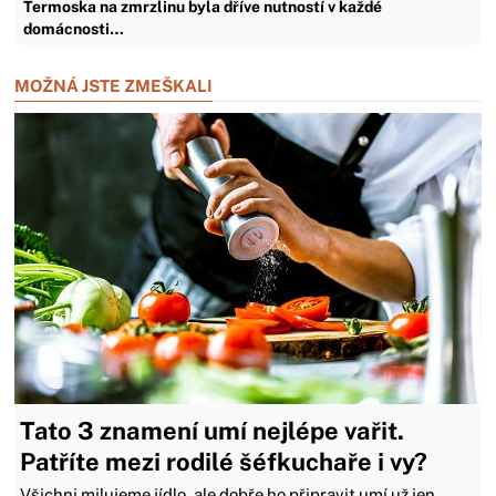
Termoska na zmrzlinu byla dříve nutností v každé
domácnosti…
MOŽNÁ JSTE ZMEŠKALI
Tato 3 znamení umí nejlépe vařit.
Patříte mezi rodilé šéfkuchaře i vy?
Všichni milujeme jídlo, ale dobře ho připravit umí už jen