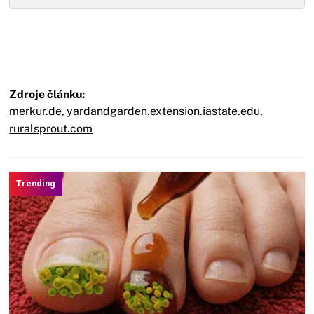
Zdroje článku:
merkur.de
,
yardandgarden.extension.iastate.edu
,
ruralsprout.com