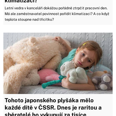
klimatizaci?
Letní vedra v kanceláři dokážou pořádně ztrpčit pracovní den.
Má ale zaměstnavatel povinnost pořídit klimatizaci? A co když
teplota stoupne nad třicítku?
Tohoto japonského plyšáka mělo
každé dítě v ČSSR. Dnes je raritou a
sběratelé ho vykupují za tisíce