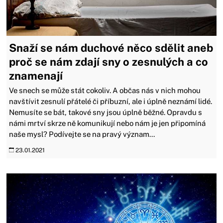
Snaží se nám duchové něco sdělit aneb
proč se nám zdají sny o zesnulých a co
znamenají
Ve snech se může stát cokoliv. A občas nás v nich mohou
navštívit zesnulí přátelé či příbuzní, ale i úplně neznámí lidé.
Nemusíte se bát, takové sny jsou úplně běžné. Opravdu s
námi mrtví skrze ně komunikují nebo nám je jen připomíná
naše mysl? Podívejte se na pravý význam...
23.01.2021