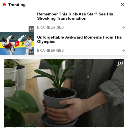
Fajntip.cz
Bydlení
Připravte rostliny v květináčích na
přímé slunce a vítr, než je v květnu
vynesete ven