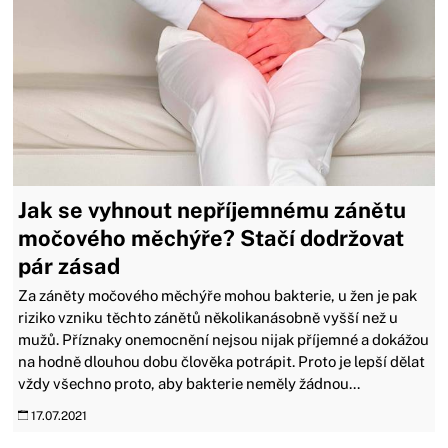
Jak se vyhnout nepříjemnému zánětu
močového měchýře? Stačí dodržovat
pár zásad
Za záněty močového měchýře mohou bakterie, u žen je pak
riziko vzniku těchto zánětů několikanásobně vyšší než u
mužů. Příznaky onemocnění nejsou nijak příjemné a dokážou
na hodně dlouhou dobu člověka potrápit. Proto je lepší dělat
vždy všechno proto, aby bakterie neměly žádnou...
17.07.2021