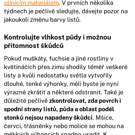
stínícím materiálem
. V prvních několika
týdnech je pečlivě sledujte, dávejte pozor na
jakoukoli změnu barvy listů.
Kontrolujte vlhkost půdy i možnou
přítomnost škůdců
Pokud muškáty, fuchsie a jiné rostliny v
květináčích přes zimu shodily téměř veškeré
listy a kvůli nedostatku světla vytvořily
dlouhé, tenké výhonky, měli byste je nyní
výrazně zkrátit a některé odstranit. Také je
důležité pečlivě
zkontrolovat, zda povrch i
spodní strany listů, půda a oblast podél
stonků nejsou napadeny škůdci
. Mšice,
červci, třásněnky nebo molice se mohou na
měkkých výhoncích snadno usadit. K