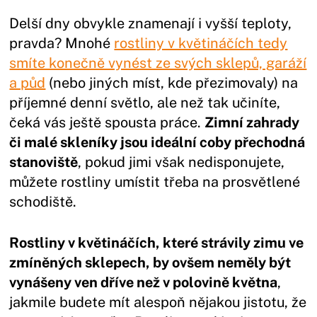
Delší dny obvykle znamenají i vyšší teploty,
pravda? Mnohé
rostliny v květináčích tedy
smíte konečně vynést ze svých sklepů, garáží
a půd
(nebo jiných míst, kde přezimovaly) na
příjemné denní světlo, ale než tak učiníte,
čeká vás ještě spousta práce.
Zimní zahrady
či malé skleníky jsou ideální coby přechodná
stanoviště
, pokud jimi však nedisponujete,
můžete rostliny umístit třeba na prosvětlené
schodiště.
Rostliny v květináčích, které strávily zimu ve
zmíněných sklepech, by ovšem neměly být
vynášeny ven dříve než v polovině května
,
jakmile budete mít alespoň nějakou jistotu, že