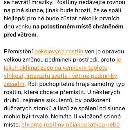
se nevrátí mrazíky. Rostliny nedávejte rovnou
na plné slunce, jinak bude hrozit, že se spálí.
Nejlepší pro ně bude zůstat několik prvních
dnů venku
na polostinném místě chráněném
před větrem
.
Přemístění
pokojových rostlin
ven je opravdu
velkou změnou podmínek prostředí, proto
je
jejich aklimatizace na venkovní teplotu,
vlhkost, intenzitu světla i větrné podmínky
zásadní
. Roli pochopitelně hraje samotný typ
rostlin, které chcete přemístit. U některých
druhů, zejména sukulentů, by poškození
dužnatých stonků a listů ze spálení od slunce
mohlo být trvalé. Nemáte-li vyloženě stinné
místo,
chraňte rostliny nějakou látkou nebo