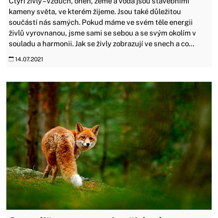
Čtyři živly – vzduch, oheň, země a voda jsou stavebními
kameny světa, ve kterém žijeme. Jsou také důležitou
součástí nás samých. Pokud máme ve svém těle energii
živlů vyrovnanou, jsme sami se sebou a se svým okolím v
souladu a harmonii. Jak se živly zobrazují ve snech a co...
14.07.2021