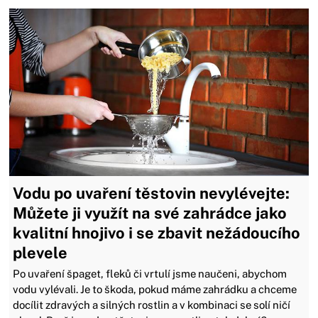
Vodu po uvaření těstovin nevylévejte:
Můžete ji využít na své zahrádce jako
kvalitní hnojivo i se zbavit nežádoucího
plevele
Po uvaření špaget, fleků či vrtulí jsme naučeni, abychom
vodu vylévali. Je to škoda, pokud máme zahrádku a chceme
docílit zdravých a silných rostlin a v kombinaci se solí ničí