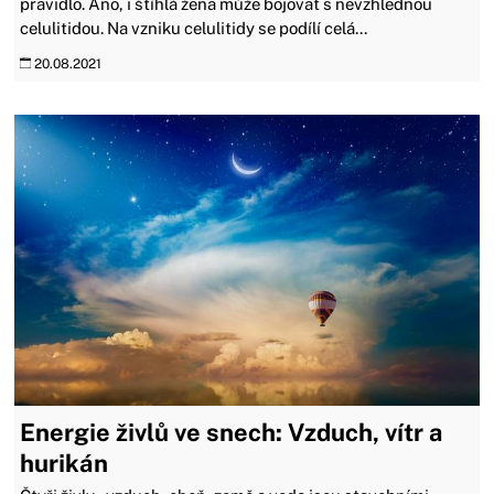
pravidlo. Ano, i štíhlá žena může bojovat s nevzhlednou
celulitidou. Na vzniku celulitidy se podílí celá...
20.08.2021
Energie živlů ve snech: Vzduch, vítr a
hurikán