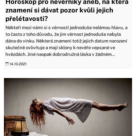
Horoskop pro nevěrníky aneb, na která
znamení si dávat pozor kvůli jejich
přelétavosti?
Někteří mezi námi si s věrností jednoduše nelámou hlavu, a
to často z toho důvodu, že jim věrnost jednoduše nebyla
dána do vínku. Některá znamení totiž jejich datum narození
skutečně ovlivňuje a mají sklony k nevěře vepsané ve
hvězdách. Jiné naopak dobrodružná láska v žádném...
14.10.2021