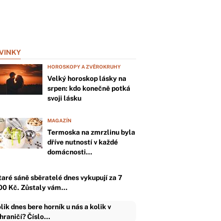
VINKY
HOROSKOPY A ZVĚROKRUHY
Velký horoskop lásky na
srpen: kdo konečně potká
svoji lásku
MAGAZÍN
Termoska na zmrzlinu byla
dříve nutností v každé
domácnosti…
taré sáně sběratelé dnes vykupují za 7
00 Kč. Zůstaly vám…
lik dnes bere horník u nás a kolik v
hraničí? Číslo…