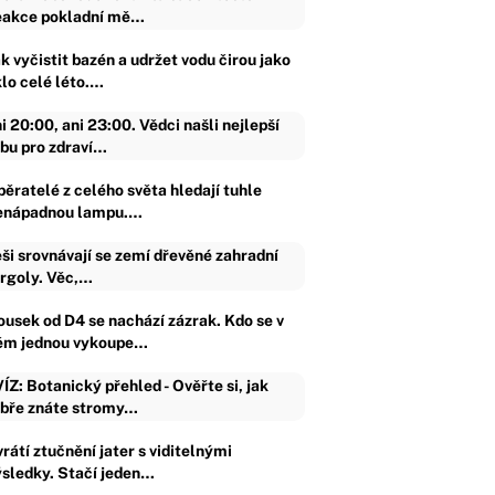
akce pokladní mě…
k vyčistit bazén a udržet vodu čirou jako
klo celé léto.…
i 20:00, ani 23:00. Vědci našli nejlepší
bu pro zdraví…
běratelé z celého světa hledají tuhle
enápadnou lampu.…
ši srovnávají se zemí dřevěné zahradní
rgoly. Věc,…
ousek od D4 se nachází zázrak. Kdo se v
ěm jednou vykoupe…
ÍZ: Botanický přehled - Ověřte si, jak
bře znáte stromy…
rátí ztučnění jater s viditelnými
ýsledky. Stačí jeden…