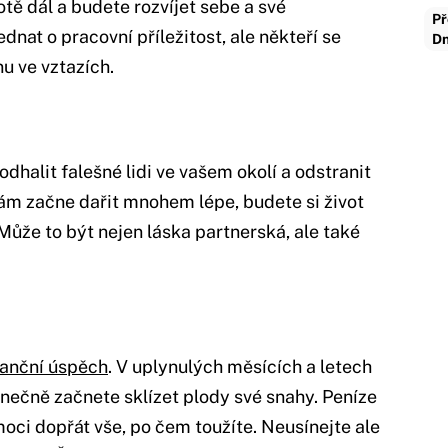
votě dál a budete rozvíjet sebe a své
Př
dnat o pracovní příležitost, ale někteří se
Dn
u ve vztazích.
dhalit falešné lidi ve vašem okolí a odstranit
vám začne dařit mnohem lépe, budete si život
 Může to být nejen láska partnerská, ale také
.
nanční úspěch
. V uplynulých měsících a letech
konečně začnete sklízet plody své snahy. Peníze
oci dopřát vše, po čem toužíte. Neusínejte ale