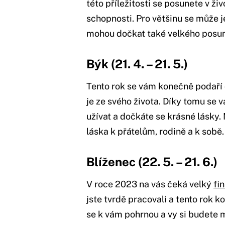
této příležitosti se posunete v ži
schopnosti. Pro většinu se může je
mohou dočkat také velkého posun
Býk (21. 4.
–
21. 5.)
Tento rok se vám konečně podaří o
je ze svého života. Díky tomu se 
užívat a dočkáte se krásné lásky.
láska k přátelům, rodině a k sobě
Blíženec (22. 5.
–
21. 6.)
V roce 2023 na vás čeká velký
fi
jste tvrdě pracovali a tento rok 
se k vám pohrnou a vy si budete m