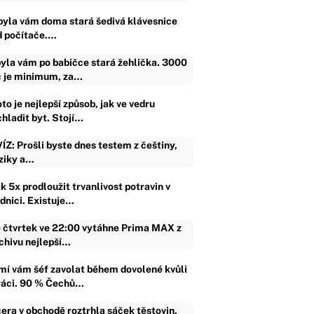
byla vám doma stará šedivá klávesnice
d počítače.…
yla vám po babičce stará žehlička. 3000
 je minimum, za…
to je nejlepší způsob, jak ve vedru
chladit byt. Stojí…
ÍZ: Prošli byste dnes testem z češtiny,
ziky a…
k 5x prodloužit trvanlivost potravin v
ednici. Existuje…
 čtvrtek ve 22:00 vytáhne Prima MAX z
chivu nejlepší…
mí vám šéf zavolat během dovolené kvůli
ráci. 90 % Čechů…
era v obchodě roztrhla sáček těstovin.