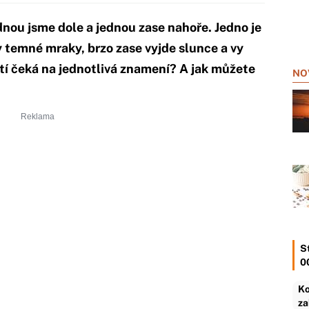
dnou jsme dole a jednou zase nahoře. Jedno je
ly temné mraky, brzo zase vyjde slunce a vy
stí čeká na jednotlivá znamení? A jak můžete
NO
S
0
Ko
za