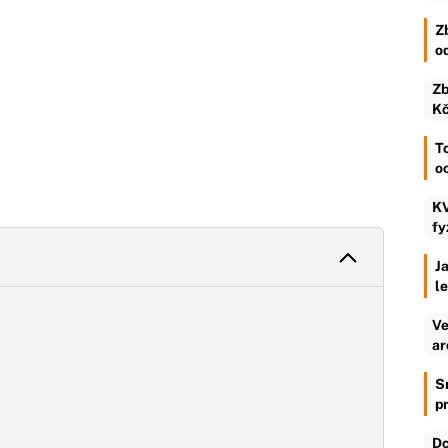
Z
o
Zb
Kč
To
o
KV
fy
Ja
l
Ve
ar
S
p
Dc