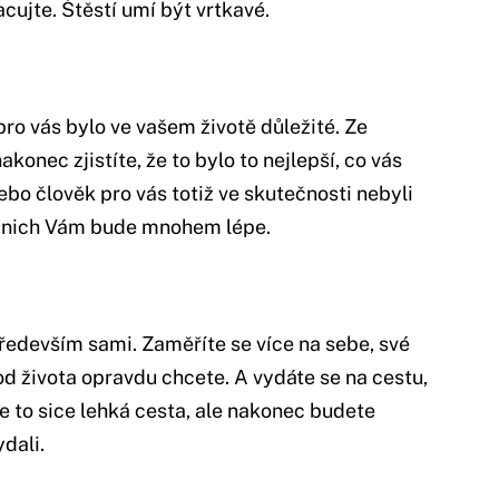
cujte. Štěstí umí být vrtkavé.
pro vás bylo ve vašem životě důležité. Ze
akonec zjistíte, že to bylo to nejlepší, co vás
ebo člověk pro vás totiž ve skutečnosti nebyli
bez nich Vám bude mnohem lépe.
především sami. Zaměříte se více na sebe, své
 od života opravdu chcete. A vydáte se na cestu,
e to sice lehká cesta, ale nakonec budete
ydali.