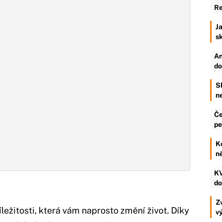
Re
Ja
s
An
do
S
n
Če
pe
K
n
KV
do
Zv
ležitosti, která vám naprosto změní život. Díky
v