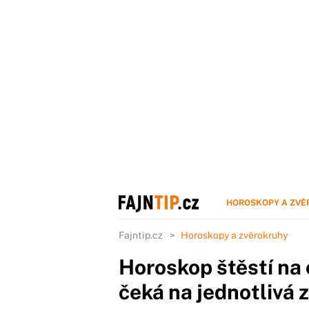
HOROSKOPY A ZVĚ
Fajntip.cz
Horoskopy a zvěrokruhy
Horoskop štěstí na 
čeká na jednotlivá