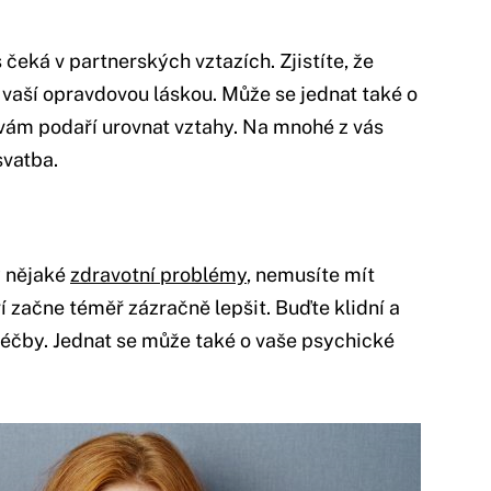
 čeká v partnerských vztazích. Zjistíte, že
 vaší opravdovou láskou. Může se jednat také o
 vám podaří urovnat vztahy. Na mnohé z vás
svatba.
y nějaké
zdravotní problémy
, nemusíte mít
í začne téměř zázračně lepšit. Buďte klidní a
léčby. Jednat se může také o vaše psychické